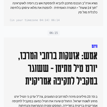
נשיא ארה"ב הנכנס מתכנן להביא להפסקת אש בין רוסיה לאוקראינה
"תוך 24 שעות" • המטרה האמיתית - להפנות את מלוא עיסוקו בלחימה
כלכלית מול סין
(04:14 in your timezone)
06:14
06:15
ווינט
אמש: אזעקות ברחבי המרכז,
יורט טיל מתימן - ששוגר
במקביל לתקיפה אמריקנית
ב-23:10 מיליונים מיהרו למרחבים המוגנים, צה"ל עדכן כי הטיל יורט
מחוץ לשטח ישראל. החות'ים שיגרו את הטיל כמעט במקביל לתקיפה
אמריקנית-בריטית בחודיידה, הופסקו זמנית ההמראות והנחיתות