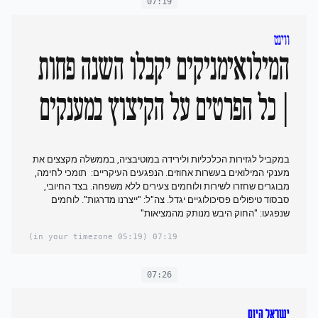
07:19
ווינט
המילואימניקים יקבלו השנה פחות
| כל הפרטים על הקיצוץ במענקים
במקביל לגזירות הכלכליות ולירידה במוטיבציה, בממשלה מקצצים את
מענקי המילואים בעשרות אחוזים. הנפגעים העיקריים: תומכי לחימה,
מבוגרים שחזרו לשירות ולוחמים צעירים ללא משפחה. בצד החיובי,
סבסוד טיפולים פסיכולוגיים יגדל. צה"ל: "ייצרנו מדרגות". לוחמים
שנפגעו: "החוק היבש מנותק מהמציאות"
(05:19 in your timezone)
07:19
07:26
ישראל היום