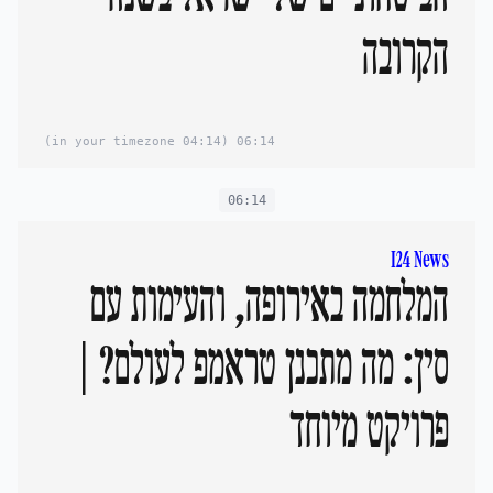
הקרובה
(04:14 in your timezone)
06:14
06:14
I24 News
המלחמה באירופה, והעימות עם
סין: מה מתכנן טראמפ לעולם? |
פרויקט מיוחד