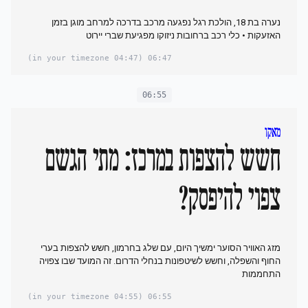
נערה בת 18, הולכת רגל נפגעה מרכב בדרכה למרחב מוגן בזמן
האזעקות • כלי רכב ברחובות ניזוקו מפגיעת שברי יירוט
(04:47 in your timezone)
06:47
06:55
מאקו
חשש להצפות במרכז: מתי הגשם
צפוי להיפסק?
מזג האוויר הסוער ימשיך היום, עם שלג בחרמון, חשש להצפות ‏בערי
החוף ‏והשפלה, וחשש לשיטפונות בנחלי הדרום. זה המועד שבו צפויה
התחממות
(04:55 in your timezone)
06:55