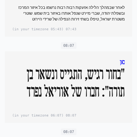
לאחר שבמהלך הלילה אזעקות רבות רבות נרשמו בכל איזור המרכז
ובשפלת יהודה, שברי מיירט שנפל אותרו באיזור בית שמש. שוטרי
משטרת ישראל, טיפלו בשתי זירות הנפילה של שרידי היירוט
(05:43 in your timezone)
07:43
08:07
כאן
"בחור רגיש, התגייס ונשאר בן
תורה": חברו של אוריאל נפרד
(06:07 in your timezone)
08:07
08:07