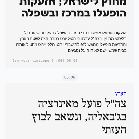
מחוץ לישראל; אזעקות
הופעלו במרכז ובשפלה
אזעקות הופעלו אמש ברחבי המרכז והשפלה בעקבות שיגור טיל
בליסטי מתימן. בצה"ל עדכנו כי הטיל יורט בטרם חצה לשטח הארץ,
והתרעות הופעלו מחשש לנפילת שברי יירוט. חלקי יירוט מהטיל אותרו
בבית שמש - שם לא דווח על נפגעים
(04:06 in your timezone)
06:06
06:06
הארץ
צה"ל פועל מאינרציה
בג'באליה, ונשאב לבוץ
העזתי