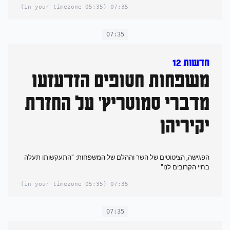
(05:35 in your timezone)
07:35
07:35
חדשות 12
משפחות חטופים הזדעזעו
מדברי סמוטריץ' על החזרת
יקיריהן
הפגישה, הציטוטים של השר וההלם של המשפחות: "התעקשותו תעלה
בחיי הקרובים לנו"
(05:35 in your timezone)
07:35
07:35