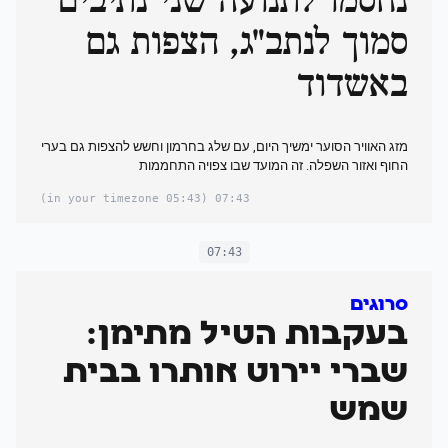
נחסמו לתנועה שני נתיבים
סמוך לנתב"ג, הצפות גם
באשדוד
מזג האוויר הסוער ימשיך היום, עם שלג בחרמון וחשש להצפות גם ‏בערי
החוף ‏ואזור השפלה. זה המועד שבו צפויה התחממות
(05:43 in your timezone)
07:43
07:43
סרוגים
בעקבות הטיל מתימן:
שברי יירוט אותרו בבית
שמש