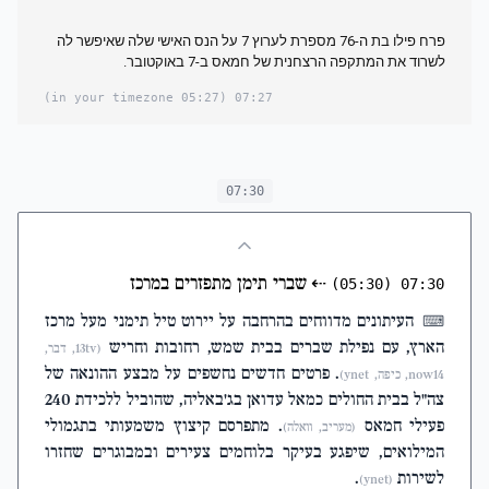
פרח פילו בת ה-76 מספרת לערוץ 7 על הנס האישי שלה שאיפשר לה
לשרוד את המתקפה הרצחנית של חמאס ב-7 באוקטובר.
(05:27 in your timezone)
07:27
07:30
⇠
שברי תימן מתפזרים במרכז
(05:30)
07:30
העיתונים מדווחים בהרחבה על יירוט טיל תימני מעל מרכז
⌨
הארץ, עם נפילת שברים בבית שמש, רחובות וחריש
(13tv, דבר,
. פרטים חדשים נחשפים על מבצע ההונאה של
now14, כיפה, ynet)
צה"ל בבית החולים כמאל עדואן בג'באליה, שהוביל ללכידת 240
פעילי חמאס
. מתפרסם קיצוץ משמעותי בתגמולי
(מעריב, וואלה)
המילואים, שיפגע בעיקר בלוחמים צעירים ובמבוגרים שחזרו
לשירות
.
(ynet)