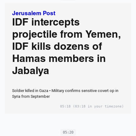
Jerusalem Post
IDF intercepts
projectile from Yemen,
IDF kills dozens of
Hamas members in
Jabalya
Soldier killed in Gaza • Military confirms sensitive covert op in
Syria from September
05:18
(03:18 in your timezone)
05:20