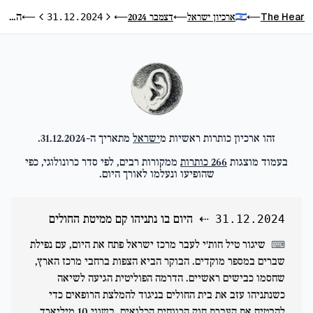
היום בו נתניהו קם ממיטת החולים
The Hear
ארכיון ישראל
דצמבר 2024
⟵
31.12.2024
⟵
⟵
⟵
היום הקודם
היום הבא
זהו ארכיון כותרות ראשיות מ
ישראל
מתאריך ה-
31.12.2024
.
בעמוד מוצגות
266
כותרות
ממקורות רבים, לפי סדר כרונולוגי, כפי
שהופיעו ונעלמו לאורך היום.
⇠
היום בו נתניהו קם ממיטת החולים
31.12.2024
שיגור טיל חות'י לעבר מרכז ישראל פתח את היום, עם נפילת
⌨
שברים במספר מוקדים. הבוקר הביא הצפות ברחבי מרכז הארץ,
שחסמו כבישים ראשיים. הדרמה הפוליטית הגיעה לשיאה
כשנתניהו עזב את בית החולים בניגוד להמלצת הרופאים כדי
להבטיח את העברת חוק הרווחים הכלואים, בשווי 10 מיליארד