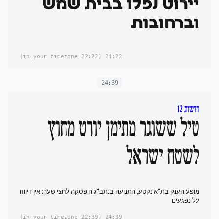
יירוט נפלו בבית שמש
וברחובות
(22:22 in your timezone)
24:22
24:39
חדשות 12
טיל ששוגר מתימן יורט מחוץ
לשטח ישראל
מופע הענק בת"א נקטע, התנועה בנתב"ג הופסקה לחצי שעה; אין דיווח
על נפגעים
(22:39 in your timezone)
24:39