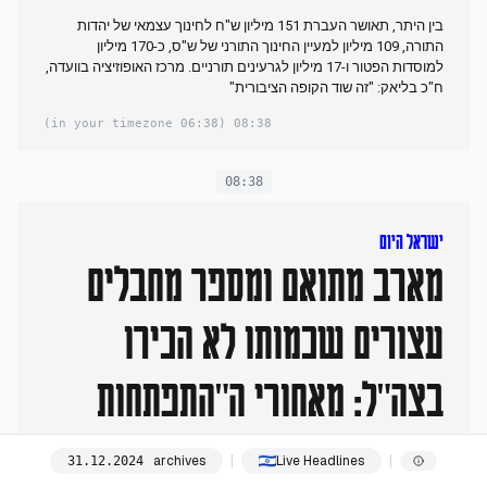
בין היתר, תאושר העברת 151 מיליון ש"ח לחינוך עצמאי של יהדות
התורה, 109 מיליון למעיין החינוך התורני של ש"ס, כ-170 מיליון
למוסדות הפטור ו-17 מיליון לגרעינים תורניים. מרכז האופוזיציה בוועדה,
ח"כ בליאק: "זה שוד הקופה הציבורית"
(06:38 in your timezone)
08:38
08:38
ישראל היום
מארב מתואם ומספר מחבלים
עצורים שכמותו לא הכירו
בצה"ל: מאחורי ה"התפתחות
החריגה" בג'באליה
archives
Live Headlines
31
.
12
.
2024