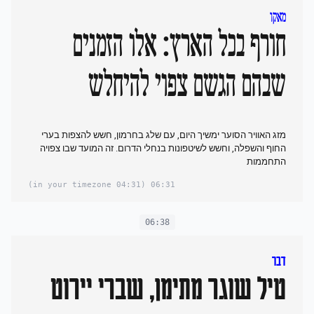
מאקו
חורף בכל הארץ: אלו הזמנים
שבהם הגשם צפוי להיחלש
מזג האוויר הסוער ימשיך היום, עם שלג בחרמון, חשש להצפות ‏בערי
החוף ‏והשפלה, וחשש לשיטפונות בנחלי הדרום. זה המועד שבו צפויה
התחממות
(04:31 in your timezone)
06:31
06:38
דבר
טיל שוגר מתימן, שברי יירוט