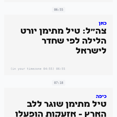
06:55
כאן
צה"ל: טיל מתימן יורט
הלילה לפי שחדר
לישראל
(04:55 in your timezone)
06:55
07:18
כיפה
טיל מתימן שוגר ללב
הארץ - אזעקות הופעלו