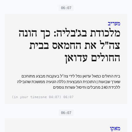
06:07
מעריב
מלכודת בג'בליה: כך הונה
צה"ל את החמאס בבית
החולים עדואן
בית החולים כמאל עדואן נפל לידי צה"ל בעקבות מבצע מתוחכם
שארך שבועות | התוכנית המבצעית כללה הטעיה ממושכת שהובילה
ללכידת 240 מחבלים וחיסול עשרות נוספים
(04:07 in your timezone)
06:07
06:07
מאקו