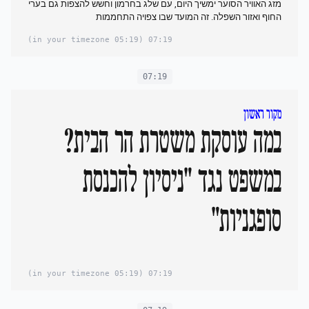
מזג האוויר הסוער ימשיך היום, עם שלג בחרמון וחשש להצפות גם ‏בערי
החוף ‏ואזור השפלה. זה המועד שבו צפויה התחממות
(05:19 in your timezone)
07:19
07:19
מקור ראשון
במה עוסקת משטרת הר הבית?
במשפט נגד "ניסיון להכנסת
סופגניות"
(05:19 in your timezone)
07:19