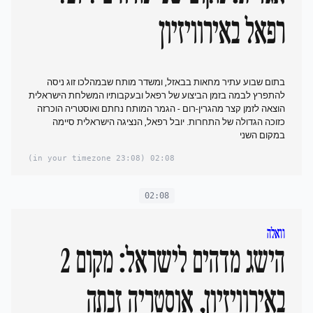
רפאל באירוויזיון
בתום שבוע עתיר מחאות בבאזל, ומשדר מותח שבמהלכו זוג ניסה
להתפרץ לבמה בזמן הביצוע של רפאל ובעקבותיו המשלחת הישראלית
הוצאה לזמן קצר מהגרין-רום - הגמר המותח נחתם ואוסטריה הוכרזה
כזוכה הגדולה של התחרות. יובל רפאל, הנציגה הישראלית סיימה
במקום השני
(23:08 in your timezone)
02:08
02:08
וואלה
הישג מדהים לישראל: מקום 2
באירוויזיון, אוסטריה זכתה