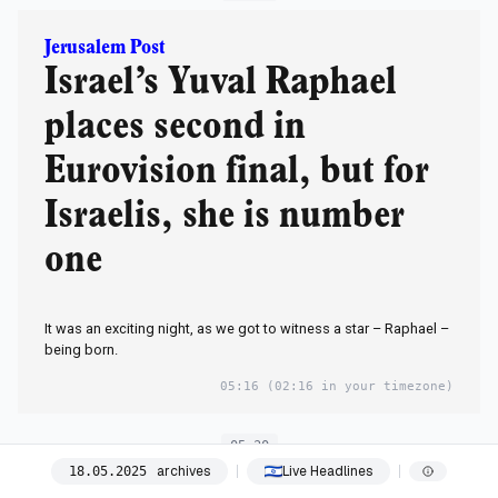
Jerusalem Post
Israel’s Yuval Raphael
places second in
Eurovision final, but for
Israelis, she is number
one
It was an exciting night, as we got to witness a star – Raphael –
being born.
05:16
(02:16 in your timezone)
05:30
archives
Live Headlines
18
.
05
.
2025