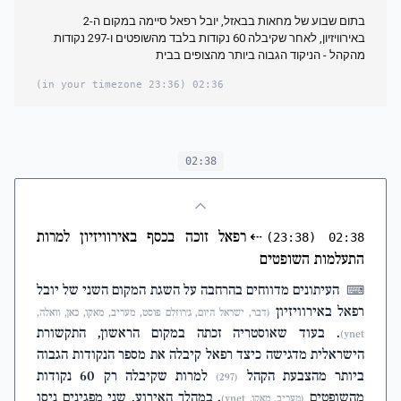
בתום שבוע של מחאות בבאזל, יובל רפאל סיימה במקום ה-2
באירוויזיון, לאחר שקיבלה 60 נקודות בלבד מהשופטים ו-297 נקודות
מהקהל - הניקוד הגבוה ביותר מהצופים בבית
(23:36 in your timezone)
02:36
02:38
⇠
רפאל זוכה בכסף באירוויזיון למרות
(23:38)
02:38
התעלמות השופטים
העיתונים מדווחים בהרחבה על השגת המקום השני של יובל
⌨
רפאל באירוויזיון
(דבר, ישראל היום, ג'רוזלם פוסט, מעריב, מאקו, כאן, וואלה,
. בעוד שאוסטריה זכתה במקום הראשון, התקשורת
ynet)
הישראלית מדגישה כיצד רפאל קיבלה את מספר הנקודות הגבוה
ביותר מהצבעת הקהל
למרות שקיבלה רק 60 נקודות
(297)
מהשופטים
. במהלך האירוע, שני מפגינים ניסו
(מעריב, מאקו, ynet)