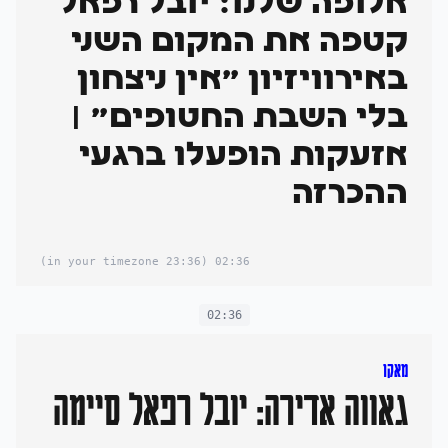
אלופה שלנו: יובל רפאל
קטפה את המקום השני
באירוויזיון "אין ניצחון
בלי השבת החטופים" |
אזעקות הופעלו ברגעי
ההכרזה
(23:36 in your timezone)
02:36
02:36
מאקו
גאווה אדירה: יובל רפאל סיימה