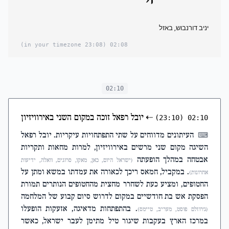
יניב דורנבוש, באזל
(23:08 in your timezone)
02:08
02:10
⇠
יובל רפאל זוכה במקום השני באירוויזיון
(23:10)
02:10
העיתונים מדווחים על שתי התפתחויות עיקריות. יובל רפאל
⌨
השיגה מקום שני מרשים באירוויזיון, למרות מחאות ותקריות
אבטחה במהלך הופעתה
(ישראל היום, כאן, מאקו, סרוגים, וואלה, ידיעות
. במקביל, חמאס ריכך לכאורה את עמדתו במשא ומתן על
אחרונות)
החטופים, ומציע כעת לשחרר מחצית מהחטופים הנותרים תמורת
הפסקת אש בת חודשיים במקום לדרוש סיום קבוע של המלחמה
. בהתפתחות מדאיגה, אזעקות הופעלו
(ג'רוזלם פוסט, מעריב, טיימס)
במרכז הארץ בעקבות שיגור טיל מתימן לעבר ישראל, כאשר