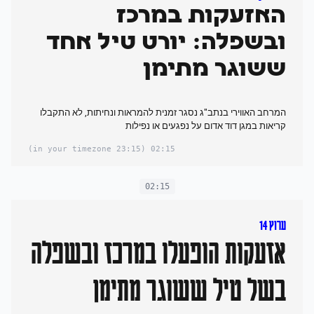
האזעקות במרכז
ובשפלה: יורט טיל אחד
ששוגר מתימן
המרחב האווירי בנתב"ג נסגר זמנית להמראות ונחיתות, לא התקבלו
קריאות במגן דוד אדום על נפגעים או נפילות
(23:15 in your timezone)
02:15
02:15
ערוץ 14
אזעקות הופעלו במרכז ובשפלה
בשל טיל ששוגר מתימן