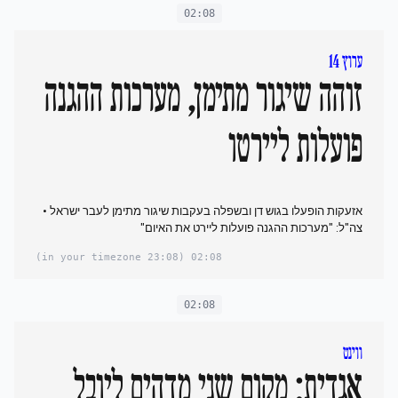
02:08
ערוץ 14
זוהה שיגור מתימן, מערכות ההגנה
פועלות ליירטו
אזעקות הופעלו בגוש דן ובשפלה בעקבות שיגור מתימן לעבר ישראל •
צה"ל: "מערכות ההגנה פועלות ליירט את האיום"
(23:08 in your timezone)
02:08
02:08
ווינט
אגדית: מקום שני מדהים ליובל