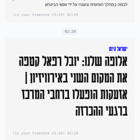
לבמה במהלך הופעתה ונעצרו על ידי אנשי הביטחון
(23:29 in your timezone)
02:29
02:29
ישראל היום
אלופה שלנו: יובל רפאל קטפה
את המקום השני באירוויזיון |
אזעקות הופעלו ברחבי המרכז
ברגעי ההכרזה
(23:29 in your timezone)
02:29