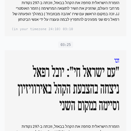
הזמרת הישראלית סחפה את הקהל בבאזל, וזכתה ב-297 נקודות
מרחבי העולם, שהזניק את השיר לתוצאה המרשימה | הזמר האוסטרי
JJ זכה במקום הראשון עם שירו 'אהבה מבוזבזת' | במהלך הופעתה של
רפאל ניסו שני מפגינים להתפרץ לבמה ונעצרו על ידי אנשי הביטחון
(24:10 in your timezone)
03:10
03:25
דבר
"עם ישראל חי": יובל רפאל
ניצחה בהצבעת הקהל באירוויזיון
וסיימה במקום השני
הזמרת הישראלית סחפה את הקהל בבאזל, וזכתה ב-297 נקודות