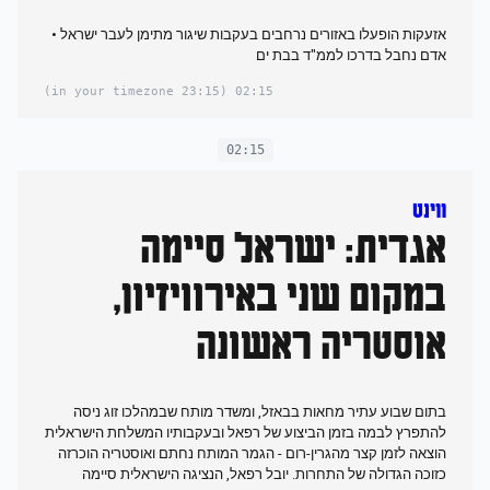
אזעקות הופעלו באזורים נרחבים בעקבות שיגור מתימן לעבר ישראל •
אדם נחבל בדרכו לממ"ד בבת ים
(23:15 in your timezone)
02:15
02:15
ווינט
אגדית: ישראל סיימה
במקום שני באירוויזיון,
אוסטריה ראשונה
בתום שבוע עתיר מחאות בבאזל, ומשדר מותח שבמהלכו זוג ניסה
להתפרץ לבמה בזמן הביצוע של רפאל ובעקבותיו המשלחת הישראלית
הוצאה לזמן קצר מהגרין-רום - הגמר המותח נחתם ואוסטריה הוכרזה
כזוכה הגדולה של התחרות. יובל רפאל, הנציגה הישראלית סיימה