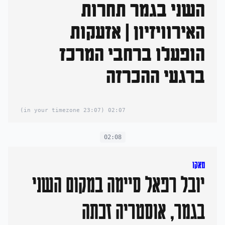
השני בגמר תחרות
האירוויזיון | אזעקות
הופעלו ברחבי המרכז
ברגעי ההכרזה
(23:07 in your timezone)
02:07
02:08
מאקו
יובל רפאל סיימה במקום השני
בגמר, אוסטריה זכתה