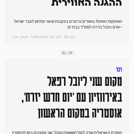
ההגנה האווירית
האזעקות הופעלו באזורים נרחבים בעקבות שיגור מתימן לעבר ישראל
• אדם נחבל בדרכו לממ"ד בבת ים
(23:22 in your timezone)
02:22
02:29
דבר
מקום שני ליובל רפאל
באירווזיון עם 'יום חדש יזרח',
אוסטריה במקום הראשון
הזמרת הישראלית שרה לקול תשואות הקהל. שני מפגינים ניסו להתפרץ