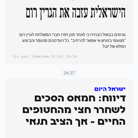
הישראלית עזבה את הגרין רום
גורמים בבאזל הבהירו כי לאחר מכן חזרו חברי המשלחת לגרין רום:
"מטעמי ביטחון אי אפשר להרחיב". כל העדכונים מהגמר והביצוע
המלא של יובל
(21:14 in your timezone)
24:14
24:27
ישראל היום
דיווח: חמאס הסכים
לשחרר חצי מהחטופים
החיים - אך הציב תנאי