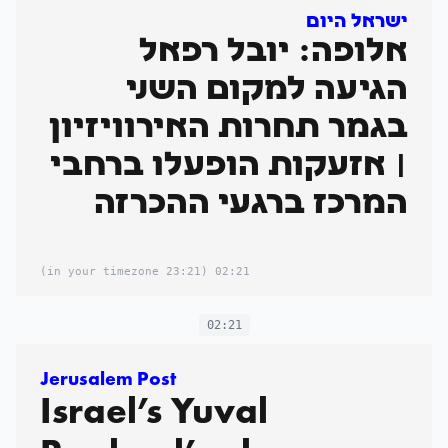
ישראל היום
אלופה: יובל רפאל
הגיעה למקום השני
בגמר תחרות האירוויזיון
| אזעקות הופעלו ברחבי
המרכז ברגעי ההכרזה
(23:21 in your timezone)
02:21
02:21
Jerusalem Post
Israel’s Yuval