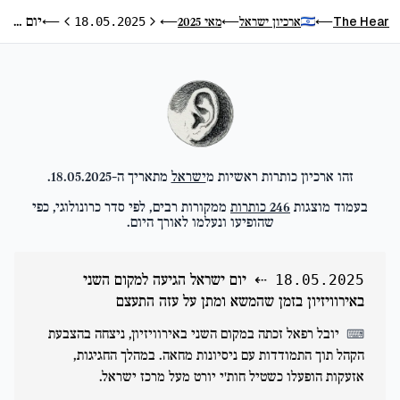
יום ישראל הגיעה למקום השני באירוויזיון בזמן שהמשא ומתן על עזה התעצם
The Hear
ארכיון ישראל
מאי 2025
⟵
18.05.2025
⟵
⟵
⟵
היום הקודם
היום הבא
זהו ארכיון כותרות ראשיות מ
ישראל
מתאריך ה-
18.05.2025
.
בעמוד מוצגות
246
כותרות
ממקורות רבים, לפי סדר כרונולוגי, כפי
שהופיעו ונעלמו לאורך היום.
⇠
יום ישראל הגיעה למקום השני
18.05.2025
באירוויזיון בזמן שהמשא ומתן על עזה התעצם
יובל רפאל זכתה במקום השני באירוויזיון, ניצחה בהצבעת
⌨
הקהל תוך התמודדות עם ניסיונות מחאה. במהלך החגיגות,
אזעקות הופעלו כשטיל חות'י יורט מעל מרכז ישראל.