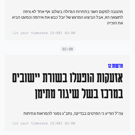
מהנובה למקום השני בתחרות הגדולה בעולם: אף אחד לא ציפה
לתוצאה הזו, אבל הביצוע המרגש של יובל כבש את אירופה וכמעט הביא
את הזכייה
(23:08 in your timezone)
02:08
02:08
חדשות 12
אזעקות הופעלו בשורת יישובים
במרכז בשל שיגור מתימן
צה"ל הודיע כי הפרטים בבדיקה, נתב"ג נסגר להמראות ונחיתות
(23:08 in your timezone)
02:08