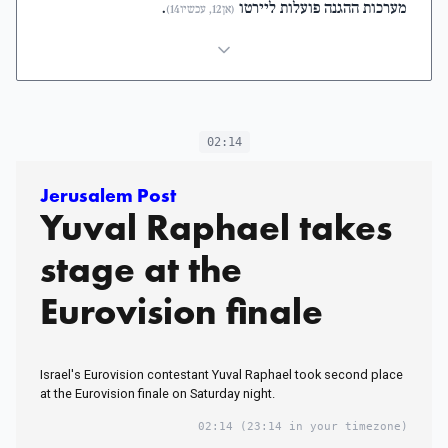
מערכות ההגנה פועלות ליירטו
.
(אן12, עכשיו14)
02:14
Jerusalem Post
Yuval Raphael takes
stage at the
Eurovision finale
Israel's Eurovision contestant Yuval Raphael took second place
at the Eurovision finale on Saturday night.
02:14
(23:14 in your timezone)