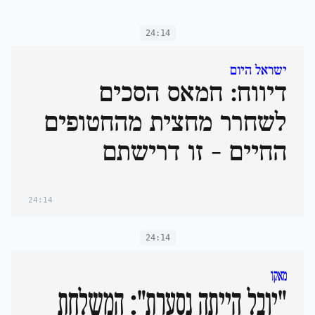
24:14
ישראל היום
דיווח: חמאס הסכים
לשחרר מחצית מהחטופים
החיים - זו דרישתם
24:14
24:14
מאקו
"יובל הייתה נסערת": המשלחת