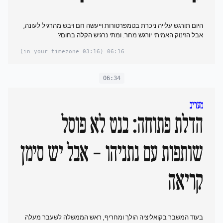
היום תורגש עלייה ניכרת בטמפרטורות וייעשה חם ויבש מהרגיל לעונה,
אבל הזינוק האמיתי יורגש מחר. ומתי נרגיש הקלה בחום?
(03:16 in your timezone)
06:16
06:34
מעריב
הדלת פתוחה: בנט לא פוסל
שותפות עם נתניהו - אבל יש סימן
קריאה
בעוד המשבר בקואליציה הולך ומחריף, ראש הממשלה לשעבר מעלה