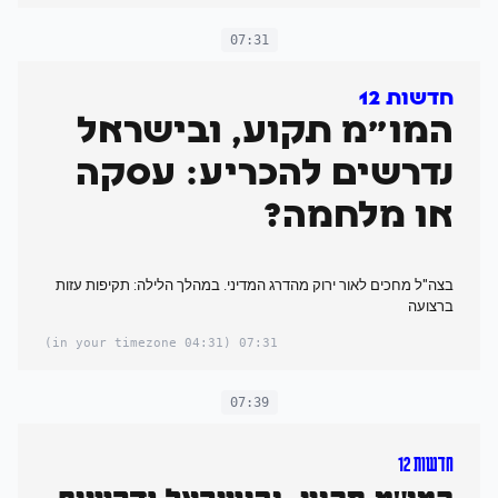
07:31
חדשות 12
המו"מ תקוע, ובישראל
נדרשים להכריע: עסקה
או מלחמה?
בצה"ל מחכים לאור ירוק מהדרג המדיני. במהלך הלילה: תקיפות עזות
ברצועה
(04:31 in your timezone)
07:31
07:39
חדשות 12