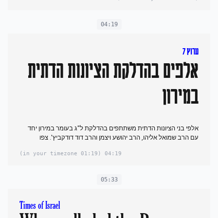
04:19
ערוץ 7
אלפים בהדלקת הציונות הדתית
במירון
אלפי בני הציונות הדתית משתתפים בהדלקת ל"ג בעומר במירון יחד
עם הרב שמואל אליהו, הרב יהושע ויצמן והרב דוד דודקביץ'. צפו
(01:19 in your timezone)
04:19
05:33
Times of Israel