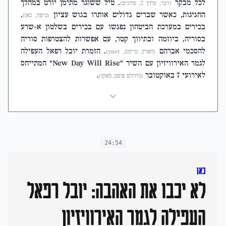
לכל מבקר
. טיל ששוגר מתימן יורט במהלך
(דבר, ערוץ 7, סרוגים)
החגיגות, כאשר שברים גדולים אותרו בגוש עציון
.
(כיפה, כאן)
בכירים במערכת הביטחון נפגשו עם בכירים בשלטון א-שרע
בסוריה, ביוזמה ובתיווך קטר, עם אפשרות להצטרפות סוריה
להסכמי אברהם
. הזמרת יובל רפאל העפילה
(הארץ, טיימס, ynet)
לגמר האירוויזיון עם השיר "New Day Will Rise" המתייחס
לאירועי 7 באוקטובר
.
(ג'רוזלם פוסט, מאקו)
24:54
כאן
לא יכבו את האהבה: יובל רפאל
העפילה לגמר האירוויזיון