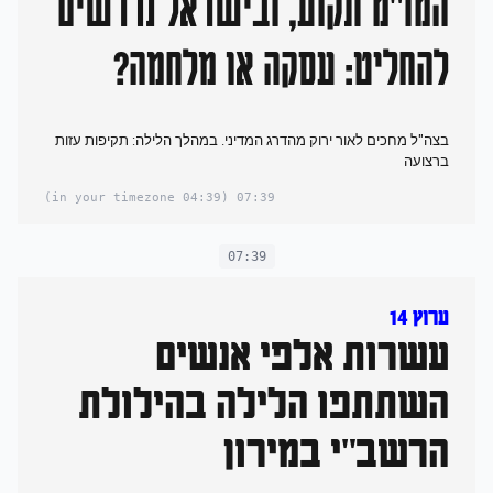
המו"מ תקוע, ובישראל נדרשים
להחליט: עסקה או מלחמה?
בצה"ל מחכים לאור ירוק מהדרג המדיני. במהלך הלילה: תקיפות עזות
ברצועה
(04:39 in your timezone)
07:39
07:39
ערוץ 14
עשרות אלפי אנשים
השתתפו הלילה בהילולת
הרשב"י במירון