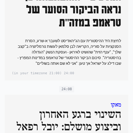
נראה הביקור הסוער של
טראמפ במזה"ת
לחיצת היד ההיסטורית עם הג'יהאדיסט לשעבר א-שרע, הסרת
הסנקציות על סוריה, הקריאה לבן סלמאן לעשות נורמליזציה ב"קצב
שלך", "ענף הזית" שהושיט לאיראן - ועסקת הנשק "הגדולה
בהיסטוריה". סיכום הביקור ההיסטורי של טראמפ במדינות המפרץ -
שבו דילג על ישראל אך טען: "אני לא שם אותה בשוליים"
(21:00 in your timezone)
24:00
24:08
מאקו
השינוי ברגע האחרון
וביצוע מושלם: יובל רפאל