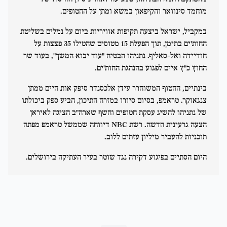
מוחמד סינוואר והקיפאון במשא ומתן על החטופים.
במקביל, ישראל ביצעה תקיפות אוויריות ביום על נמלים בשליטת
החות'ים בתימן, תוך הפעלת 15 מטוסים שהטילו 35 פצצות על
חודיידה ואל-סאליף. נתניהו הבטיח "עוד יבוא המשך", בעוד שר
החוץ כ"ץ איים לפגוע בהנהגת החות'ים.
בינתיים, החטוף המשוחרר עידן אלכסנדר סיפק אות חיים ממתן
צנגאוקר. טראמפ, בסיום סיורו במזרח התיכון, הביע ספק ביכולתו
של נתניהו להשיג עסקת חטופים וחשף שארה"ב הציגה לאיראן
הצעה גרעינית חדשה. רשת NBC דיווחה שממשל טראמפ מפתח
תוכניות להעביר מיליון עזתים ללוב.
היום הסתיים בפיגוע דקירה נגד שוטר בעיר העתיקה בירושלים.