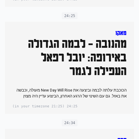
24:25
מאקו
מהנובה - לבמה הגדולה
באירופה: יובל רפאל
העפילה לגמר
הכוכבת עלתה לבמה וביצעה את New Day Will Rise מעולה, וכבשה
את באזל. גם עם השינוי של הרגע האחרון, הביצוע עדיין היה מצוין
(21:25 in your timezone)
24:25
24:34