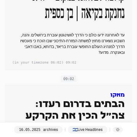
נחנקת בקיאה | בן כספית
עד לאחרונה ידעו כולם כי הדרך לוושינגטון עוברת בירושלים. והנה,
השבוע נשארנו מחוץ למשתה המזרח-התיכוני שבו הוכח כי מעכשיו
הדרך למנהיג העולם החופשי עוברת בריאד, בדוחא, באבו דאבי
ובאנקרה. מדוע?
(06:02 in your timezone)
09:02
09:02
מאקו
הבתים בדרום רעדו:
צה"ל הכין את הקרקע
לתמרון בעזה
archives
Live Headlines
16
.
05
.
2025