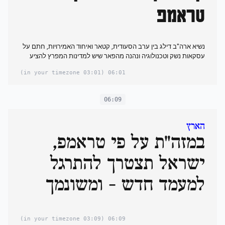
טראמפ
נשיא ארה"ב דילג בין ערב הסעודית, קטאר ואיחוד האמירויות, חתם על
עסקאות נשק וטכנולוגיה ונהנה מהפאר שיש למדינות המפרץ להציע
(03:01 in your timezone)
06:01
06:09
הארץ
במזה"ת על פי טראמפ,
ישראל תצטרך להתרגל
למעמד חדש - ומשונמך
(03:09 in your timezone)
06:09