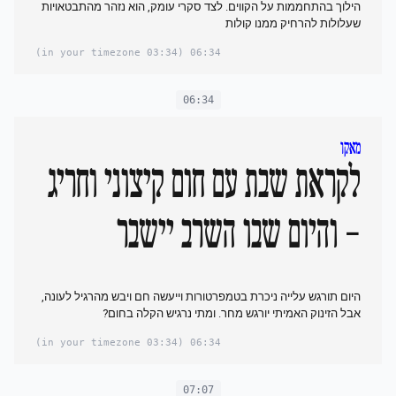
הילוך בהתחממות על הקווים. לצד סקרי עומק, הוא נזהר מהתבטאויות
שעלולות להרחיק ממנו קולות
(03:34 in your timezone)
06:34
06:34
מאקו
לקראת שבת עם חום קיצוני וחריג
- והיום שבו השרב יישבר
היום תורגש עלייה ניכרת בטמפרטורות וייעשה חם ויבש מהרגיל לעונה,
אבל הזינוק האמיתי יורגש מחר. ומתי נרגיש הקלה בחום?
(03:34 in your timezone)
06:34
07:07