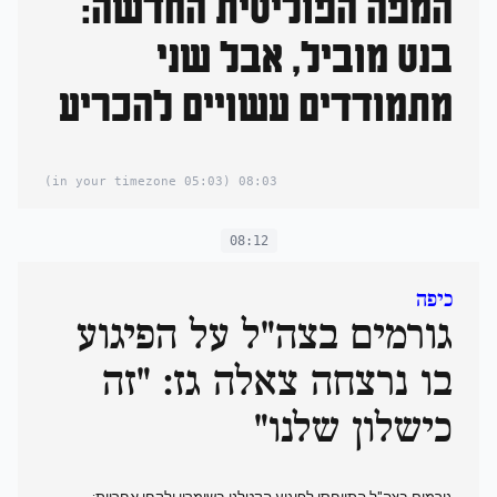
המפה הפוליטית החדשה:
בנט מוביל, אבל שני
מתמודדים עשויים להכריע
(05:03 in your timezone)
08:03
08:12
כיפה
גורמים בצה"ל על הפיגוע
בו נרצחה צאלה גז: "זה
כישלון שלנו"