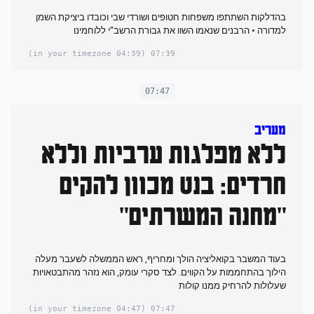
בהדלקות השתתפו משפחות חטופים ושורדי שבי וכובדו ביציקת השמן
למדורה • הרבנים שנאמו השוו את גבורת הרשב"י ללוחמינו
(04:39 in your timezone)
07:39
07:47
מעריב
ללא מפלגות ערביות וללא
חרדים: בנט מכוון להקים
"מחנה המשרתים"
בעוד המשבר בקואליציה הולך ומחריף, ראש הממשלה לשעבר מעלה
הילוך בהתחממות על הקווים. לצד סקרי עומק, הוא נזהר מהתבטאויות
שעלולות להרחיק ממנו קולות
(04:47 in your timezone)
07:47