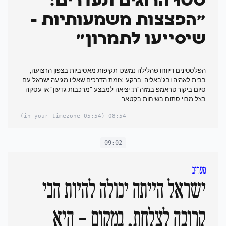
100 הרוגים ונעדרים:
"הפצצות משמעותיות -
שיסייעו לתמרון"
הפלסטינים דיווחו שהלילה נמשכו תקיפות מאסיביות בצפון הרצועה,
בבית לאהיה ובג'באליה. ברקע: צומת הדרכים שאליו מגיעה ישראל עם
סיום ביקור טראמפ במזה"ת: יציאה למבצע "מרכבות גדעון" או עסקה -
בצל מבוי סתום בשיחות בקטאר
(05:54 in your timezone)
08:54
09:02
מעריב
ישראל הייתה יכולה להיות הכי
קרובה לצלחת. במקום - היא