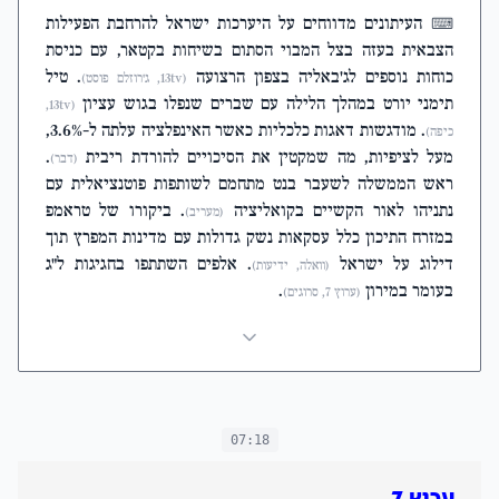
העיתונים מדווחים על היערכות ישראל להרחבת הפעילות
⌨
הצבאית בעזה בצל המבוי הסתום בשיחות בקטאר, עם כניסת
כוחות נוספים לג׳באליה בצפון הרצועה
. טיל
(13tv, ג׳רוזלם פוסט)
תימני יורט במהלך הלילה עם שברים שנפלו בגוש עציון
(13tv,
. מודגשות דאגות כלכליות כאשר האינפלציה עלתה ל-3.6%,
כיפה)
מעל לציפיות, מה שמקטין את הסיכויים להורדת ריבית
.
(דבר)
ראש הממשלה לשעבר בנט מתחמם לשותפות פוטנציאלית עם
נתניהו לאור הקשיים בקואליציה
. ביקורו של טראמפ
(מעריב)
במזרח התיכון כלל עסקאות נשק גדולות עם מדינות המפרץ תוך
דילוג על ישראל
. אלפים השתתפו בחגיגות ל״ג
(וואלה, ידיעות)
בעומר במירון
.
(ערוץ 7, סרוגים)
07:18