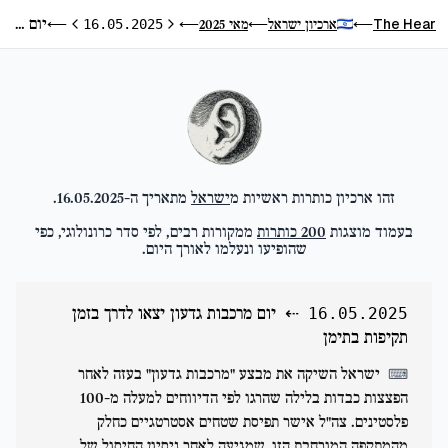
יום מרכבות גדעון יצאו לדרך בזמן תקיפות בתימן
The Hear
ארכיון ישראל
מאי 2025
⟵
16.05.2025
⟵
⟵
⟵
היום הקודם
היום הבא
זהו ארכיון כותרות ראשיות מ
ישראל
מתאריך ה-
16.05.2025
.
בעמוד מוצגות
200
כותרות
ממקורות רבים, לפי סדר כרונולוגי, כפי
שהופיעו ונעלמו לאורך היום.
⇠
יום מרכבות גדעון יצאו לדרך בזמן
16.05.2025
תקיפות בתימן
ישראל השיקה את מבצע "מרכבות גדעון" בעזה לאחר
⌨
הפצצות כבדות בלילה שהרגו לפי הדיווחים למעלה מ-100
פלסטינים. צה"ל אישר תפיסת שטחים אסטרטגיים כחלק
מהמתקפה המורחבת הזו, שמגיעה לאחר ניסיון החיסול של