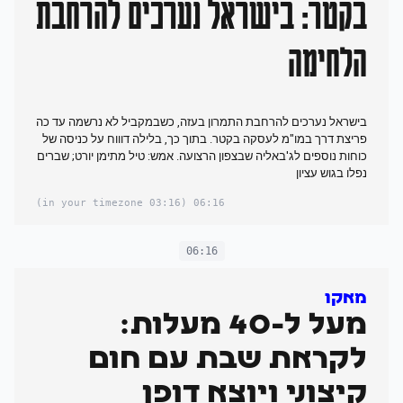
בקטר: בישראל נערכים להרחבת
הלחימה
בישראל נערכים להרחבת התמרון בעזה, כשבמקביל לא נרשמה עד כה
פריצת דרך במו"מ לעסקה בקטר. בתוך כך, בלילה דוווח על כניסה של
כוחות נוספים לג'באליה שבצפון הרצועה. אמש: טיל מתימן יורט; שברים
נפלו בגוש עציון
(03:16 in your timezone)
06:16
06:16
מאקו
מעל ל-40 מעלות:
לקראת שבת עם חום
קיצוני ויוצא דופן