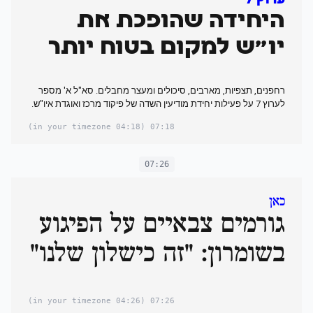
ערוץ 7
היחידה שהופכת את
יו"ש למקום בטוח יותר
רחפנים, תצפיות, מארבים, סיכולים ומעצר מחבלים. סא"ל א' מספר
לערוץ 7 על פעילות יחידת מודיעין השדה של פיקוד מרכז ואוגדת איו"ש.
(04:18 in your timezone)
07:18
07:26
כאן
גורמים צבאיים על הפיגוע
בשומרון: "זה כישלון שלנו"
(04:26 in your timezone)
07:26