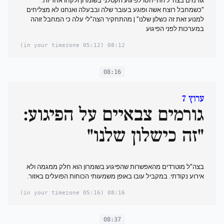
גורמים בצה"ל התייחסו לפיגוע הקטלני בשומרון ולקחו אחריות:
"כשמחבל רוצח אשה ופוגע בעובר שלה ובבעלה ואנחנו לא מצליחים
למנוע זאת זה כשלון שלנו" | מהתחקיר הצה"לי עלה כי המחבל זוהה
במערכות לפני הפיגוע
(05:12 in your timezone)
08:12
08:16
ערוץ 7
גורמים צבאיים על הפיגוע:
"זה כישלון שלנו"
בצה"ל מוטרדים מהאפשרות שהפיגוע בשומרון הוא חלק ממגמה ולא
אירוע נקודתי. במקביל עובו באופן משמעותי הכוחות הפועלים באזור.
(05:16 in your timezone)
08:16
08:37