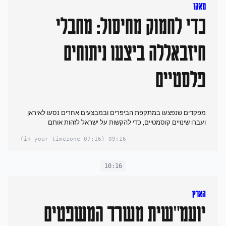
מאקו
כדי לחמוק מחיסול: מחבלי
חיזבאללה ביצעו ניתוחים
פלסטיים
מפקדים שנפצעו במתקפת הביפרים ובמבצעים אחרים נסעו לאיראן
ועברו שינויים קוסמטיים, כדי להקשות על ישראל לזהות אותם
(07:16 in your timezone)
09:16
10:16
הארץ
יועמ"שית משרד המשפטים