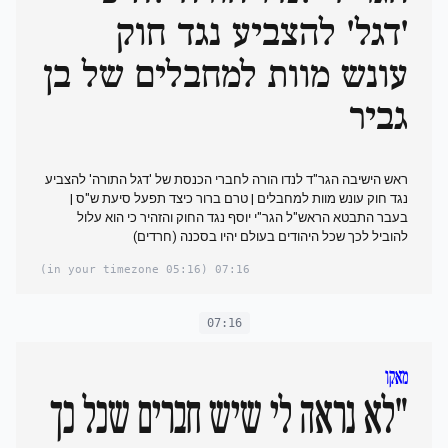
'דגל' להצביע נגד חוק
עונש מוות למחבלים של בן
גביר
ראש הישיבה הגר"ד לנדו הורה לחברי הכנסת של 'דגל התורה' להצביע
נגד חוק עונש מוות למחבלים | טרם ברור כיצד תפעל סיעת ש"ס |
בעבר התבטא הראש"ל הגר"י יוסף נגד החוק והזהיר כי הוא עלול
להוביל לכך שכל היהודים בעולם יהיו בסכנה (חרדים)
(05:16 in your timezone)
07:16
07:16
מאקו
"לא נראה לי שיש חברים שכל כך