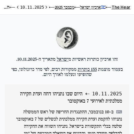
היום שבו נתניהו דחה ועדת חקירה ממלכתית לאירועי 7 באוקטובר
The Hear
ארכיון ישראל
נובמבר 2025
⟵
10.11.2025
⟵
⟵
⟵
היום הקודם
היום הבא
זהו ארכיון כותרות ראשיות מ
ישראל
מתאריך ה-
10.11.2025
.
בעמוד מוצגות
155
כותרות
ממקורות רבים, לפי סדר כרונולוגי, כפי
שהופיעו ונעלמו לאורך היום.
⇠
היום שבו נתניהו דחה ועדת חקירה
10.11.2025
ממלכתית לאירועי 7 באוקטובר
ב-10 בנובמבר, ההתנגדות החריפה של ראש הממשלה
⌨
נתניהו להקמת ועדת חקירה ממלכתית לכשלים של 7 באוקטובר
שלטה בכלי התקשורת בישראל. נתניהו השווה את החקירה
להדלפה משדה תימן, והדגיש את השאלה המכרעת של "מי