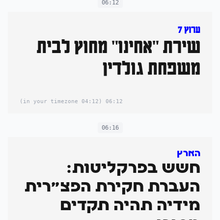
06:12
ערוץ 7
שירת "אחינו" מחוץ לבית
משפחת גולדין
(04:12 in your timezone)
06:12
06:16
הארץ
חשש בפרקליטות:
העברת חקירת הפצ"רית
מידיה תהיה תקדים