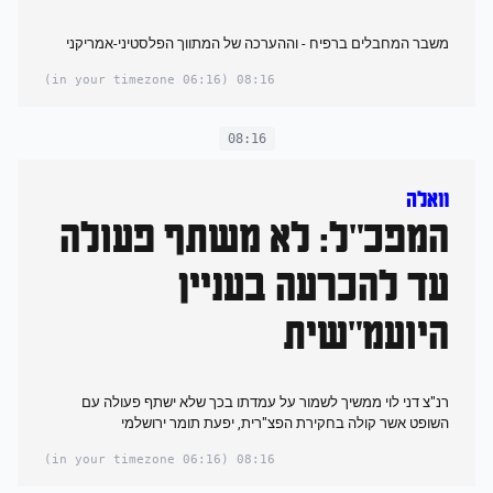
משבר המחבלים ברפיח - וההערכה של המתווך הפלסטיני-אמריקני
(06:16 in your timezone)
08:16
08:16
וואלה
המפכ"ל: לא משתף פעולה
עד להכרעה בעניין
היועמ"שית
רנ"צ דני לוי ממשיך לשמור על עמדתו בכך שלא ישתף פעולה עם
השופט אשר קולה בחקירת הפצ"רית, יפעת תומר ירושלמי
(06:16 in your timezone)
08:16