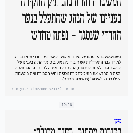
המשטרה חזרה בה: תיק החקירה
בעניינו של הנהג שהתעלל בנער
החרדי שנסגר - נפתח מחדש
בשבוע שעבר פרסמנו על מקרה מזעזע - כאשר נער חרדי שהיה בדרכו
למירון עבר התעללויות קשות בידי נהג אוטובוס, אך התיק בעניינו של
הנהג נסגר - לאחר הפרסום, המשטרה החליטה לחזור בה מההחלטה
ולפתוח מחדש את התיק לחקירה נוספת | היא הסבירה זאת ב"טענות
שעלו בנוגע לאירוע" (משטרה, חרדים)
(08:16 in your timezone)
10:16
10:16
מאקו