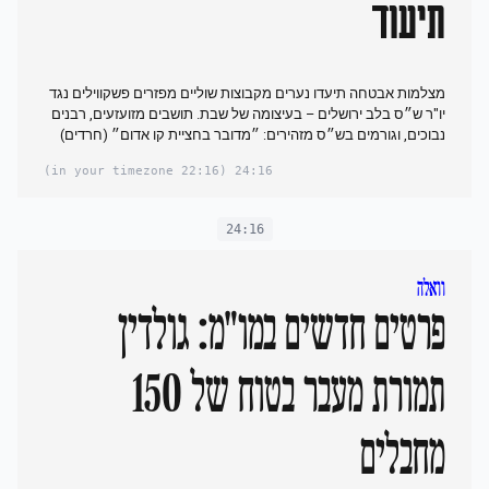
תיעוד
מצלמות אבטחה תיעדו נערים מקבוצות שוליים מפזרים פשקווילים נגד
יו"ר ש״ס בלב ירושלים – בעיצומה של שבת. תושבים מזועזעים, רבנים
נבוכים, וגורמים בש״ס מזהירים: ״מדובר בחציית קו אדום״ (חרדים)
(22:16 in your timezone)
24:16
24:16
וואלה
פרטים חדשים במו"מ: גולדין
תמורת מעבר בטוח של 150
מחבלים