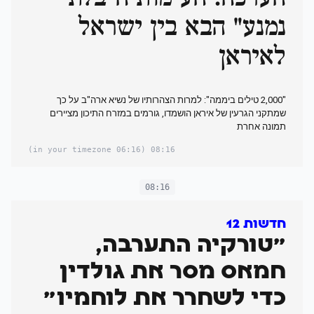
נמנע" הבא בין ישראל
לאיראן
"2,000 טילים ביממה": למרות הצהרותיו של נשיא ארה"ב על כך
שמתקני הגרעין של איראן הושמדו, גורמים במזרח התיכון מציירים
תמונה אחרת
(06:16 in your timezone)
08:16
08:16
חדשות 12
"טורקיה התערבה,
חמאס מסר את גולדין
כדי לשחרר את לוחמיו"