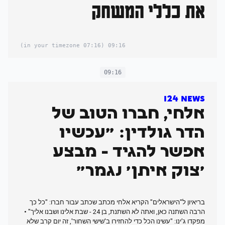
את כללי המשחק
(07:16 in your timezone)
09:16
09:16
I24 News
אלחי, חברו הטוב של
הדר גולדין: "עכשיו
אפשר להגיד - מבצע
'צוק איתן' נגמר"
בריאיון ל"הישראלים" הקריא אלחי מכתב שכתב עבור חברו: "כל כך
הרבה השתנה כאן, ואתה לא השתנת, בן 24 - שבת אלינו ושבנו אליך" •
מפקדו ג'ינו: "עשינו הכל כדי להחזירו ב'שישי השחור', זה יום קרב שלא