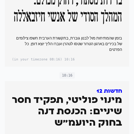
בדירות מסתור, רחוק מכולם:
המהלך הסודי של אנשי חיזבאללה
בזמן שהמתיחות מול לבנון גוברת, בתקשורת הערבית חשפו צילומים
של בכירים בארגון הטרור שטסו לטהרן ועברו הליך יוצא דופן. כל
הפרטים
(08:16 in your timezone)
10:16
10:16
חדשות 12
מינוי פוליטי, תפקיד חסר
שיניים: הכנסת דנה
בחוק היועמ"ש