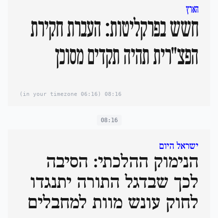
הארץ
חשש בפרקליטות: העברת חקירת
הפצ"רית תהיה תקדים מסוכן
(06:16 in your timezone)
08:16
08:16
ישראל היום
הנימוק ההלכתי: הסיבה
לכך שבדגל התורה יתנגדו
לחוק עונש מוות למחבלים