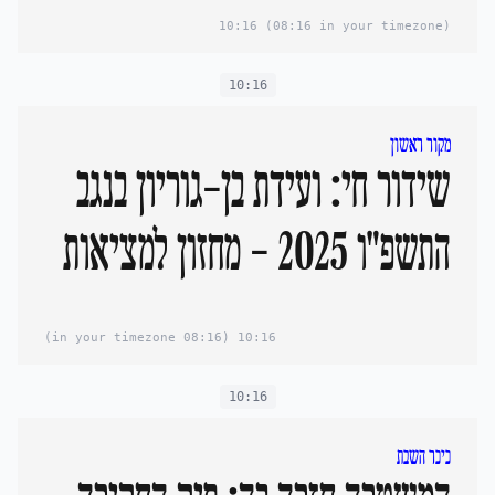
10:16
(08:16 in your timezone)
10:16
מקור ראשון
שידור חי: ועידת בן-גוריון בנגב
התשפ"ו 2025 - מחזון למציאות
(08:16 in your timezone)
10:16
10:16
כיכר השבת