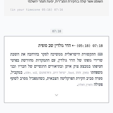
השופט אשר קולה בחקירת הפצ"רית, יפעת תומר ירושלמי
(05:16 in your timezone)
07:16
07:18
⇠
הדר גולדין שב סופית
(05:18)
07:18
התקשורת הישראלית ממשיכה לסקר בהרחבה את השבת
⌨
שרידי גופתו של הדר גולדין, עם התמקדות מחודשת בפרטי
חטיפתו במבצע צוק איתן ובתיאורים הרגשיים של חבריו ובני
משפחתו
. במקביל,
(מאקו, Ynet, INN, ישראל היום, 13tv, n12, i24NEWS)
סערה סביב חקירת הפרקליטה הצבאית, כשהמפכ"ל מסרב לשתף
פעולה
.
(הארץ, וואלה)