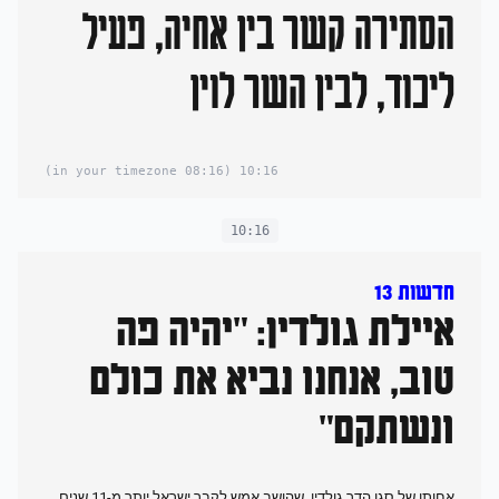
הסתירה קשר בין אחיה, פעיל
ליכוד, לבין השר לוין
(08:16 in your timezone)
10:16
10:16
חדשות 13
איילת גולדין: "יהיה פה
טוב, אנחנו נביא את כולם
ונשתקם"
אחותו של סגן הדר גולדין, שהושב אמש לקבר ישראל יותר מ-11 שנים