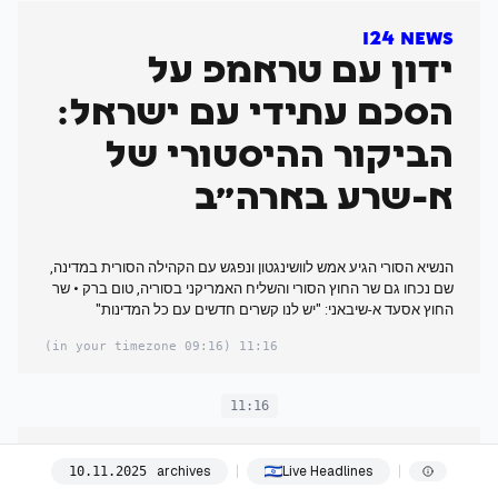
I24 News
ידון עם טראמפ על
הסכם עתידי עם ישראל:
הביקור ההיסטורי של
א-שרע בארה"ב
הנשיא הסורי הגיע אמש לוושינגטון ונפגש עם הקהילה הסורית במדינה,
שם נכחו גם שר החוץ הסורי והשליח האמריקני בסוריה, טום ברק • שר
החוץ אסעד א-שיבאני: "יש לנו קשרים חדשים עם כל המדינות"
(09:16 in your timezone)
11:16
11:16
חדשות 12
archives
Live Headlines
10
.
11
.
2025