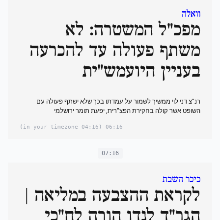
וואלה
מפכ"ל המשטרה: לא
משתף פעולה עד להכרעה
בעניין היועמש"ית
רנ"צ דני לוי ממשיך לשמור על עמדתו בכך שלא ישתף פעולה עם
השופט אשר קולה בחקירת הפצ"רית, יפעת תומר ירושלמי
(04:16 in your timezone)
06:16
07:16
כיכר השבת
לקראת ההצבעה במליאה |
הגר"ד לנדו הורה לח"כי