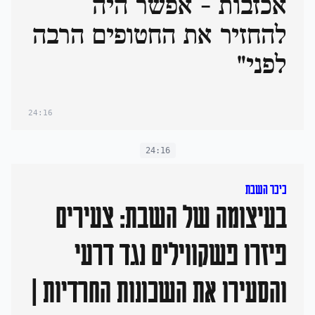
אכזבות - אפשר היה
להחזיר את החטופים הרבה
לפני"
24:16
24:16
כיכר השבת
בעיצומה של השבת: צעירים
פיזרו פשקווילים נגד דרעי
והסעירו את השכונות החרדיות |