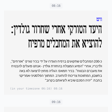
08:16
ווינט
היעד הטורקי אחרי שחרור גולדין:
להוציא את המחבלים מרפיח
כ-200 המחבלים שתקועים ברפיח הוגדרו על ידי בכיר טורקי "אזרחים",
ולדבריו, אחרי "הסיוע המוצלח בהחזרת גולדין - אנחנו פועלים להבטיח
את מעברם הבטוח". בכיר חמאס: הגליה מחוץ לרצועה לא באה
בחשבון, המתווכות צריכות להתערב. המתווך הפלסטיני-אמריקני
בחבח: "יהיה הסכם שיביא ליציאתם בקרוב"
(06:16 in your timezone)
08:16
09:16