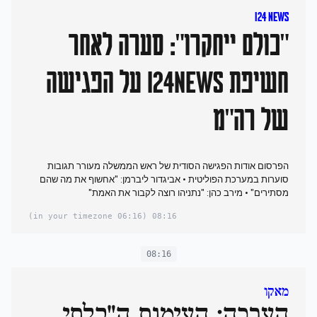
I24 News
"כולם ייחקרו": סערה לאחר
חשיפת i24NEWS על הפגישה
של רה"מ
הפרסום אודות הפגישה הסודית של ראש הממשלה מעורר תגובות
סוערות במערכת הפוליטית • אביגדור ליברמן: "אחשוף את מה שהם
מסתירים" • מירב כהן: "נתניהו רוצה לקבור את האמת"
(06:16 in your timezone)
08:16
08:16
מאקו
הערכה: העימות ה"בלתי