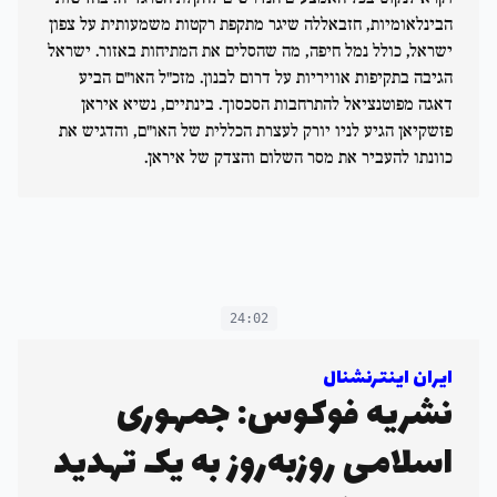
הבינלאומיות, חזבאללה שיגר מתקפת רקטות משמעותית על צפון
ישראל, כולל נמל חיפה, מה שהסלים את המתיחות באזור. ישראל
הגיבה בתקיפות אוויריות על דרום לבנון. מזכ"ל האו"ם הביע
דאגה מפוטנציאל להתרחבות הסכסוך. בינתיים, נשיא איראן
פזשקיאן הגיע לניו יורק לעצרת הכללית של האו"ם, והדגיש את
כוונתו להעביר את מסר השלום והצדק של איראן.
24:02
ایران اینترنشنال
نشریه فوکوس: جمهوری
اسلامی روزبه‌روز به یک تهدید