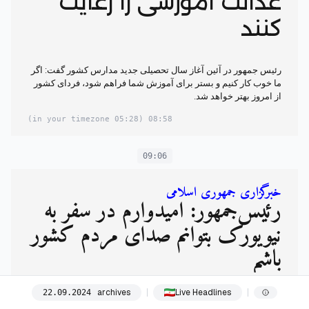
عدالت آموزشی را رعایت
کنند
رئیس جمهور در آئین آغاز سال تحصیلی جدید مدارس کشور گفت: اگر
ما خوب کار کنیم و بستر برای آموزش شما فراهم شود، فردای کشور
از امروز بهتر خواهد شد.
(05:28 in your timezone)
08:58
09:06
خبرگزاری جمهوری اسلامی
رئیس‌جمهور: امیدوارم در سفر به
نیویورک بتوانم صدای مردم کشور
باشم
archives
Live Headlines
22
.
09
.
2024
رئیس‌جمهور در آیین بازگشایی سال تحصیلی جدید: