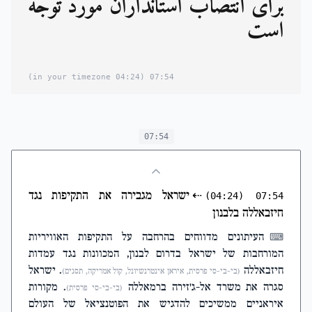
برای انتصاب استانداران مورد توجه
است
(04:24 in your timezone)
07:54
07:54
⇠
ישראל מגבירה את התקיפות נגד
(04:24)
07:54
חיזבאללה בלבנון
העיתונים מדווחים בהרחבה על התקיפות האוויריות
⌨
המורחבות של ישראל בדרום לבנון, המכוונות נגד עמדות
חיזבאללה
. ישראל
(בי-בי-סי פרסית, איראן אינטרנשיונל, קול אמריקה, תסנים)
סגרה את משרד אל-ג'זירה ברמאללה
. מקורות
(בי-בי-סי פרסית)
איראניים ממשיכים להדגיש את הפוטנציאל של העולם