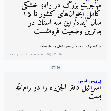
مهاجرت بزرگ در راه؛ خشکی
کامل آبخوان‌های کشور تا ۱۵
سال آینده/ این سه استان در
بدترین وضعیت فرونشست
در گفت‎‌وگو با محمد درویش، فعال محیط‌زیست:
(04:08 in your timezone)
07:38
07:46
بی‌بی‌سی فارسی
اسرائيل دفتر الجزیره را در رام‌الله
بست