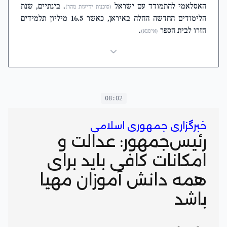
האסלאמי להתמודד עם ישראל
. בינתיים, שנת
(סוכנות ידיעות מהר)
הלימודים החדשה החלה באיראן, כאשר 16.5 מיליון תלמידים
חזרו לבית הספר
.
(איסנא)
08:02
خبرگزاری جمهوری اسلامی
رئیس‌جمهور: عدالت و
امکانات کافی باید برای
همه دانش آموزان مهیا
باشد