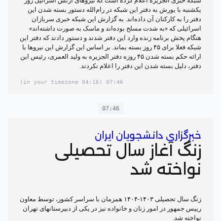
شبکه خبری الجزیره اعلام کرده است که نیروهای ارتش اسرائيل روز
یکشنبه با یورش به دفتر این شبکه در رام‌الله دستور بسته شدن این
دفتر را به کارکنان آن داده‌اند. به گزارش این شبکه خبری سربازان
اسرائيلی که «به شدت مسلح بوده‌اند و ماسک به صورت داشته‌اند»
هنگام پخش برنامه زنده وارد این دفتر شدند و دستور دادند که دفتر این
شبکه فعلا برای ۴۵ روز بسته بماند. بر اساس این گزارش این نیروها با
ارائه حکم بسته شدن ۴۵ روزه دفتر الجزیره به ولید العمری، رئيس این
دفتر، دلیل بسته شدن این دفتر را اعلام نکردند.
(04:16 in your timezone)
07:46
07:46
خبرگزاری دانشجویان ایران
زنگ آغاز سال تحصیلی
نواخته شد
زنگ سال تحصیلی ۱۴۰۳-۱۴۰۴ همزمان با سراسر کشور، توسط معاون
رییس جمهور در امور زنان و خانواده نیز در یکی از دبیرستانهای تهران
نواخته شد.