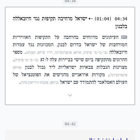
04:34
⇠
ישראל מרחיבה תקיפות נגד חיזבאללה
(01:04)
04:34
בלבנון
העיתונים מדווחים בהרחבה על התקיפות האוויריות
⌨
המורחבות של ישראל בדרום לבנון, המכוונות נגד עמדות
חיזבאללה
. מספר
(בי-בי-סי פרסית, איראן אינטרנשיונל, רדיו פרדא, תסנים)
ההרוגים מהתקיפה ביום שישי בביירות עלה ל-37
.
(בי-בי-סי פרסית)
מצוינות הגבלות צבאיות ישראליות ליד גבול לבנון
(איראן
. מקורות איראניים מדגישים את הפוטנציאל של
אינטרנשיונל)
העולם האסלאמי להתמודד עם ישראל
.
(כיהאן, סוכנות הידיעות מהר)
04:42