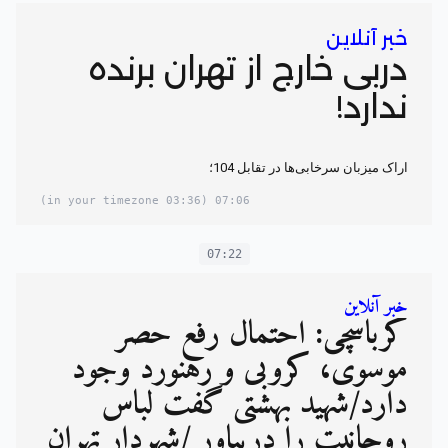
خبر آنلاین
دربی خارج از تهران برنده
ندارد!
اراک میزبان سرخابی‌ها در تقابل 104؛
(03:36 in your timezone)
07:06
07:22
خبر آنلاین
کرباسچی: احتمال رفع حصر
موسوی، کروبی و رهنورد وجود
دارد/شهید بهشتی گفت لباس
روحانیت را دربیاور /شهردار تهران