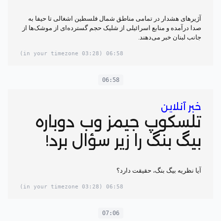
آژیرهای هشدار در تمامی مناطق شمال فلسطین اشغالی تا حیفا به
صدا درآمده و منابع اسرائیلی از شلیک حجم گسترده‌ای از موشک‌ها از
جانب لبنان خبر می‌دهند.
(03:28 in your timezone)
06:58
06:58
خبر آنلاین
تلسکوپ جیمز وب دوباره
بیگ بنگ را زیر سؤال برد!
آیا نظریه بیگ بنگ، حقیقت دارد؟
(03:28 in your timezone)
06:58
07:06