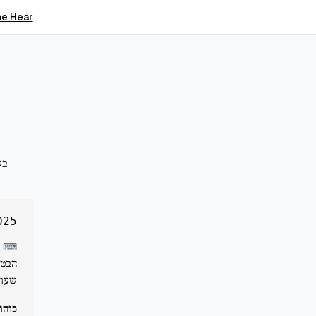
e Hear
בע
025
⌨
שעות דר
כוחו