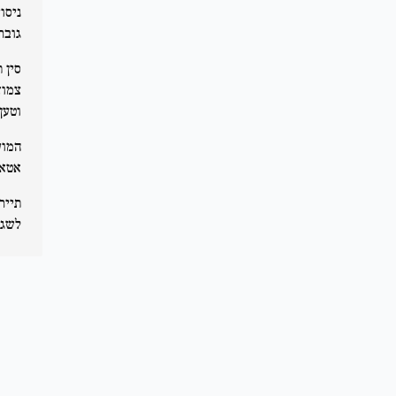
ניסו
גובר
סין 
צמוד
וטען כי "130 פצצות ג
המוע
אטאר
תייר
לשגר