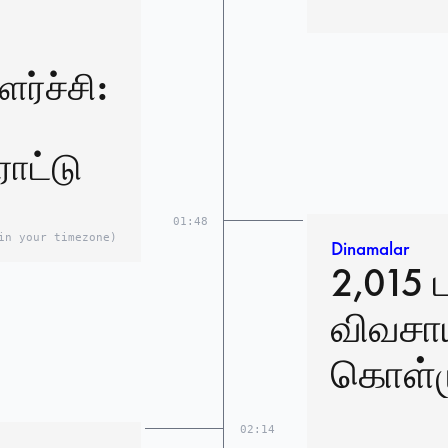
ர்ச்சி:
ாட்டு
01:48
in your timezone)
Dinamalar
2,015 
விவசா
கொள்ம
02:14