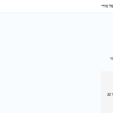
ל מודי
ו
הבטיח צדק ואמר כי "דמו של כל הודי רותח". חקירת ה-NIA חשפה שהתוקפים צעדו 22