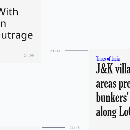
With
In
Outrage
24:48
24:06
Times of India
J&K vill
areas pr
bunkers' 
along Lo
01:45