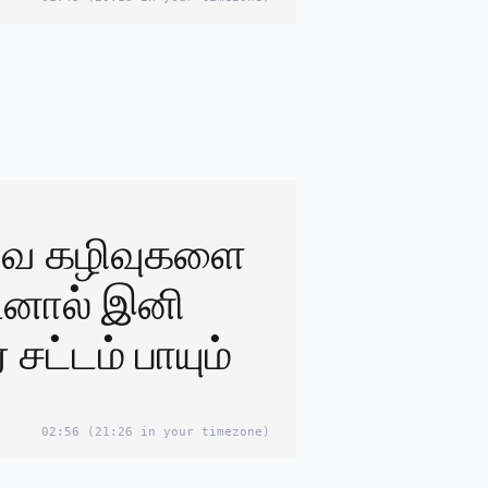
துவ கழிவுகளை
ினால் இனி
 சட்டம் பாயும்
02:56
(21:26 in your timezone)