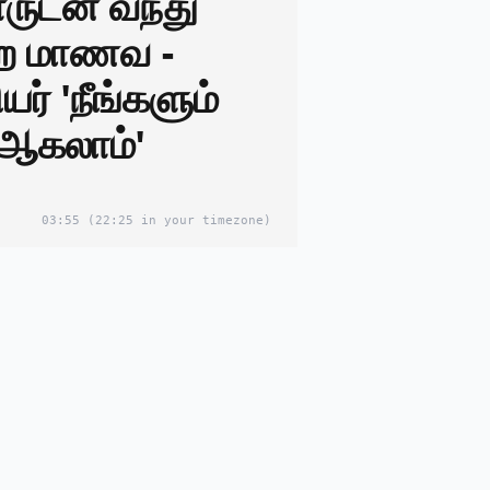
ருடன் வந்து
்ற மாணவ -
ங்களும்
 ஆகலாம்'
03:55
(22:25 in your timezone)