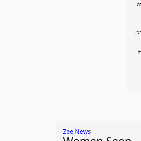
ת
י,
ל
Zee News