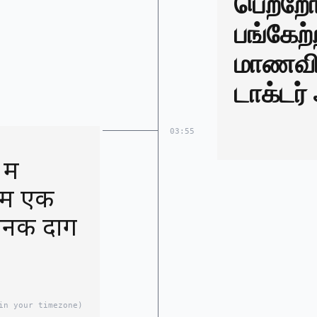
பெற்றோ
பங்கேற
மாணவியர் 'நீ
டாக்டர்
03:55
में
में एक
चानक दाग
in your timezone)