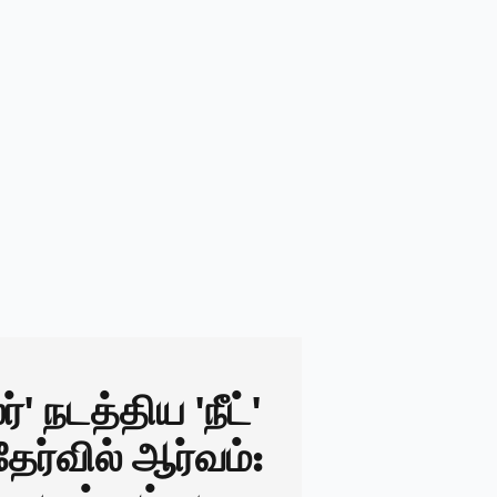
்' நடத்திய 'நீட்'
தேர்வில் ஆர்வம்: