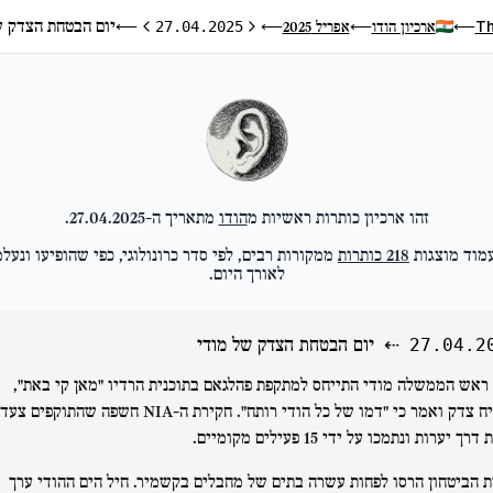
יום הבטחת הצדק ש
Th
ארכיון הודו
אפריל 2025
⟵
27.04.2025
⟵
⟵
⟵
היום הקודם
היום הבא
זהו ארכיון כותרות ראשיות מ
הודו
מתאריך ה-
27.04.2025
.
מוד מוצגות
218
כותרות
ממקורות רבים, לפי סדר כרונולוגי, כפי שהופיעו ונעלמ
לאורך היום.
⇠
יום הבטחת הצדק של מודי
27.04.2
ראש הממשלה מודי התייחס למתקפת פהלגאם בתוכנית הרדיו "מאן קי באת",
ך יערות ונתמכו על ידי 15 פעילים מקומיים.
ת הביטחון הרסו לפחות עשרה בתים של מחבלים בקשמיר. חיל הים ההודי ערך