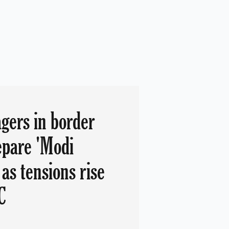
agers in border
epare 'Modi
as tensions rise
C