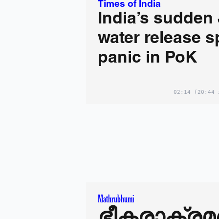
Times of India
India’s sudden
water release s
panic in PoK
02:14
(20:44 
Mathrubhumi
ഭീകരാക്രമ