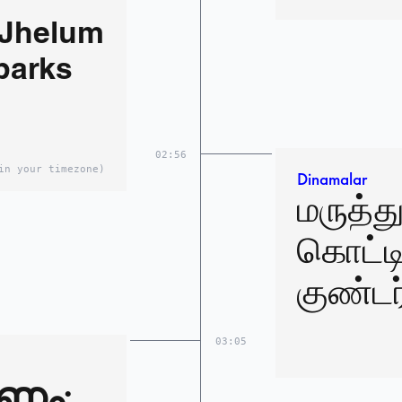
 Jhelum
parks
02:56
in your timezone)
Dinamalar
மருத்
கொட்ட
குண்டர்
03:05
ണം;