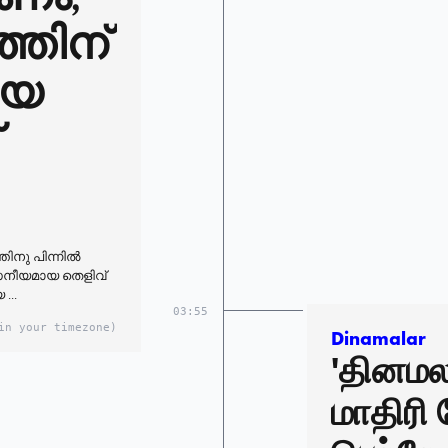
്തിന്
ീയ
നു പിന്നിൽ
വസനീയമായ തെളിവ്
...
03:55
in your timezone)
Dinamalar
'தினமலர
மாதிரி 