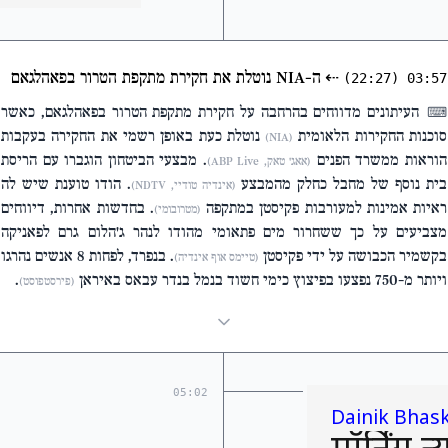
⇠
ה-NIA נוטלת את חקירת מתקפת הטרור בפאהלגאם
(22:27)
03:57
העיתונים מדווחים בהרחבה על חקירת מתקפת הטרור בפאהלגאם, כאשר
⌨
סוכנות החקירות הלאומית
נוטלת כעת באופן רשמי את החקירה בעקבות
(NIA)
הוראות ממשרד הפנים
. מבצעי הביטחון הוגברו עם הריסת
(אאג' טאק, ABP Live)
בית נוסף של מחבל כחלק מהמבצע
. הודו טוענת שיש לה
(אינדיה טודיי, NDTV)
ראיות אמינות למעורבות פקיסטן במתקפה
. בחדשות אחרות, דיווחים
(מטרובומי)
מצביעים על כך ששחרור מים פתאומי מהודו לנהר ג'הלום גרם לפאניקה
בקשמיר הכבושה על ידי פקיסטן
. בנפרד, לפחות 8 אנשים נהרגו
(טיימס אוף אינדיה)
ויותר מ-750 נפצעו בפיצוץ כימי חשוד בנמל בנדר עבאס באיראן
.
(פירסטפוסט)
05:02
Dainik Bhas