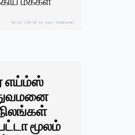
கிய மக்கள்
02:12
(20:42 in your timezone)
 எய்ம்ஸ்
்துவமனை
நிலங்கள்
பட்டா மூலம்