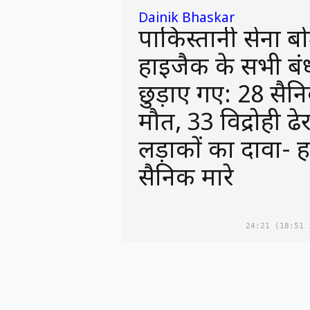
Dainik Bhaskar
पाकिस्तानी सेना बोल
हाईजैक के सभी ब
छुड़ाए गए: 28 सैनि
मौत, 33 विद्रोही ढे
लड़ाकों का दावा- 
सैनिक मारे
24:21
(18:51 