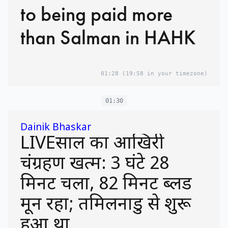
to being paid more
than Salman in HAHK
01:28
(19:58 in your timezone)
01:30
Dainik Bhaskar
LIVEसाल का आखिरी
चंद्रग्रहण खत्म: 3 घंटे 28
मिनट चला, 82 मिनट ब्लड
मून रहा; तमिलनाडु से शुरू
हुआ था