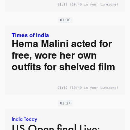
01:10
(19:40 in your timezone)
01:10
Times of India
Hema Malini acted for
free, wore her own
outfits for shelved film
01:10
(19:40 in your timezone)
01:27
India Today
US Open final Live: