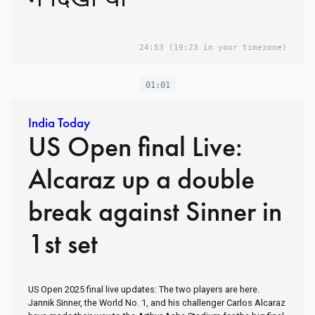
में दिखा था
24:53
(19:23 in your timezone)
01:01
India Today
US Open final Live:
Alcaraz up a double
break against Sinner in
1st set
US Open 2025 final live updates: The two players are here.
Jannik Sinner, the World No. 1, and his challenger Carlos Alcaraz