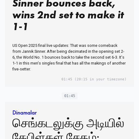
Sinner bounces back,
wins 2nd set to make it
1-1
US Open 2025 final live updates: That was some comeback
from Jannik Sinner. After being decimated in the opening set 2-
6, the World No. 1 bounces back to take the second set 6-3. It's
1-1 in this men's singles final that has all the makings of another
five-setter.
01:45
(20:15 in your timezone)
01:45
Dinamalar
செங்கடலுக்கு அடியில்
கேபிள்கள் சேதம்: