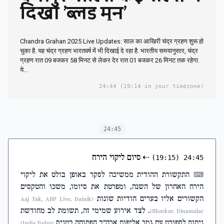
दिखा 'ब्लड मून'
Chandra Grahan 2025 Live Updates: साल का आखिरी चंद्र ग्रहण शुरू हो
चुका है. यह चंद्र ग्रहण भारतवर्ष में भी दिखाई दे रहा है. भारतीय समयानुसार, चंद्र
ग्रहण रात 09 बजकर 58 मिनट से लेकर देर रात 01 बजकर 26 मिनट तक रहेगा.
ये...
24:44
(19:14 in your timezone)
24:45
⇠
סיום ליקוי הירח
(19:15)
24:45
התקשורת ההודית ממשיכה לסקר באופן בולט את ליקוי
⌨
הירח האחרון של השנה, ומפרטת את סיומו, משכו והטקסים
הקשורים אליו בערים הודיות שונות
(Aaj Tak, ABP Live, Dainik
. לצד אירוע שמימי זה, תשומת לב מחודשת
Bhaskar, Dinamalar)
ניתנת לספורט עם גמר אליפות ארה"ב הפתוחה בטניס
(India Today)