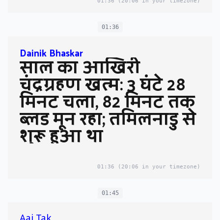
01:36
(20:06 in your timezone)
01:36
Dainik Bhaskar
साल का आखिरी
चंद्रग्रहण खत्म: 3 घंटे 28
मिनट चला, 82 मिनट तक
ब्लड मून रहा; तमिलनाडु से
शुरू हुआ था
01:36
(20:06 in your timezone)
01:45
Aaj Tak