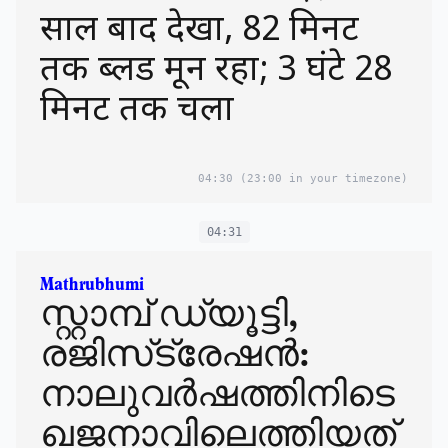
साल बाद देखा, 82 मिनट
तक ब्लड मून रहा; 3 घंटे 28
मिनट तक चला
04:30
(23:00 in your timezone)
04:31
Mathrubhumi
സ്റ്റാമ്പ് ഡ്യൂട്ടി,
രജിസ്‌ട്രേഷൻ:
നാലുവർഷത്തിനിടെ
ഖജനാവിലെത്തിയത്