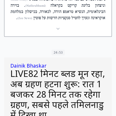
וניצחון בליגת קריקט בקראלה
. בזירה
(Mathrubhumi)
הבינלאומית, הנשיא טראמפ הודה, לכאורה, בכישלון במלחמת
אוקראינה ונערך להטיל סנקציות חדשות על פוטין
.
(Zee News)
24:53
Dainik Bhaskar
LIVE82 मिनट ब्लड मून रहा,
अब ग्रहण हटना शुरू: रात 1
बजकर 28 मिनट तक रहेगा
ग्रहण, सबसे पहले तमिलनाडु