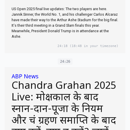
US Open 2025 final live updates: The two players are here.
Jannik Sinner, the World No. 1, and his challenger Carlos Alcaraz
have made their way to the Arthur Ashe Stadium for the big final.
It's their third meeting in a Grand Slam finals this year.
Meanwhile, President Donald Trump is in attendance at the
Ashe.
24:18
(18:48 in your timezone)
24:26
ABP News
Chandra Grahan 2025
Live: मोक्षकाल के बाद
स्नान-दान-पूजा के नियम
और चंद्र ग्रहण समाप्ति के बाद