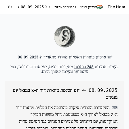
יום הסלמת מחאות דור ה-Z בנפאל עם נפגעים
The Hear
ארכיון הודו
ספטמבר 2025
⟵
08.09.2025
⟵
⟵
⟵
היום הקודם
היום הבא
זהו ארכיון כותרות ראשיות מ
הודו
מתאריך ה-
08.09.2025
.
בעמוד מוצגות
248
כותרות
ממקורות רבים, לפי סדר כרונולוגי, כפי
שהופיעו ונעלמו לאורך היום.
⇠
יום הסלמת מחאות דור ה-Z בנפאל עם
08.09.2025
נפגעים
התקשורת ההודית סיקרה בהרחבה את הסלמת מחאות דור
⌨
ה-Z בנפאל לאורך ה-8 בספטמבר. החל משעות הבוקר
המוקדמות, עם דיווחים על צעירים המוחים נגד חסימת מדיה
חברתית ושחיתות, המצב הסלים במהירות. כותרות פירטו