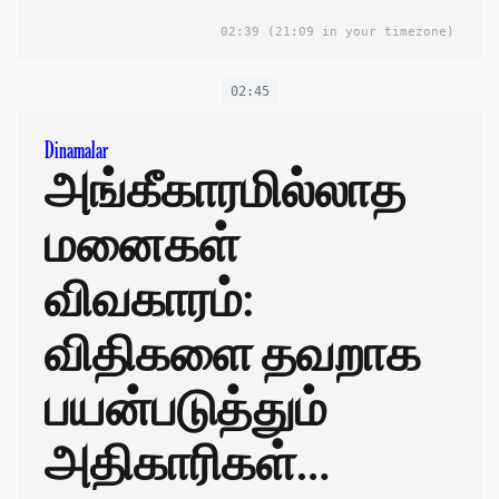
02:39
(21:09 in your timezone)
02:45
Dinamalar
அங்கீகாரமில்லாத
மனைகள்
விவகாரம்:
விதிகளை தவறாக
பயன்படுத்தும்
அதிகாரிகள்