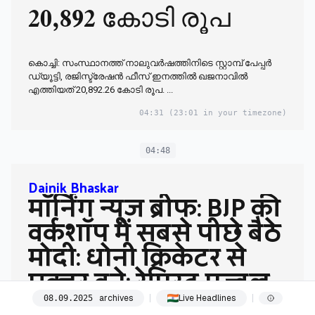
20,892 കോടി രൂപ
കൊച്ചി: സംസ്ഥാനത്ത് നാലുവർഷത്തിനിടെ സ്റ്റാമ്പ് പേപ്പർ
ഡ്യൂട്ടി, രജിസ്ട്രേഷൻ ഫീസ് ഇനത്തിൽ ഖജനാവിൽ
എത്തിയത് 20,892.26 കോടി രൂപ. ...
04:31
(23:01 in your timezone)
04:48
Dainik Bhaskar
मॉर्निंग न्यूज ब्रीफ: BJP की
वर्कशॉप में सबसे पीछे बैठे
मोदी: धोनी क्रिकेटर से
एक्टर बने; रेपिस्ट प्रज्वल
रेवन्ना जेल लाइब्रेरी में काम
archives
Live Headlines
08
.
09
.
2025