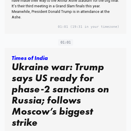
have made their way to the Arthur Ashe Stadium for the big final.
It's their third meeting in a Grand Slam finals this year.
Meanwhile, President Donald Trump is in attendance at the
Ashe.
01:01
(19:31 in your timezone)
01:01
Times of India
Ukraine war: Trump
says US ready for
phase-2 sanctions on
Russia; follows
Moscow’s biggest
strike