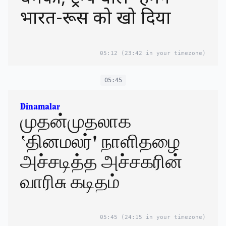
भारत-रूस को खो दिया
05:12
(23:42 in your timezone)
05:45
Dinamalar
முதன்முதலாக
‛தினமலர்' நாளிதழை
அச்சடித்த அச்சகரின்
வாரிசு கடிதம்
05:45
(24:15 in your timezone)