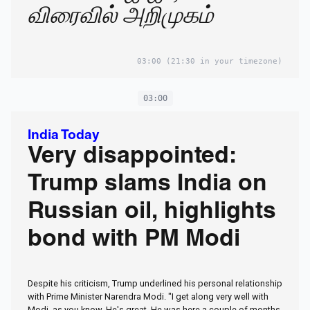
விரைவில் அறிமுகம்
03:00
(21:30 in your timezone)
03:00
India Today
Very disappointed:
Trump slams India on
Russian oil, highlights
bond with PM Modi
Despite his criticism, Trump underlined his personal relationship
with Prime Minister Narendra Modi. "I get along very well with
Modi, as you know. He's great. He was here a couple of months