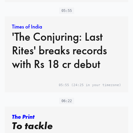
05:55
Times of India
'The Conjuring: Last
Rites' breaks records
with Rs 18 cr debut
05:55
(24:25 in your timezone)
06:22
The Print
To tackle