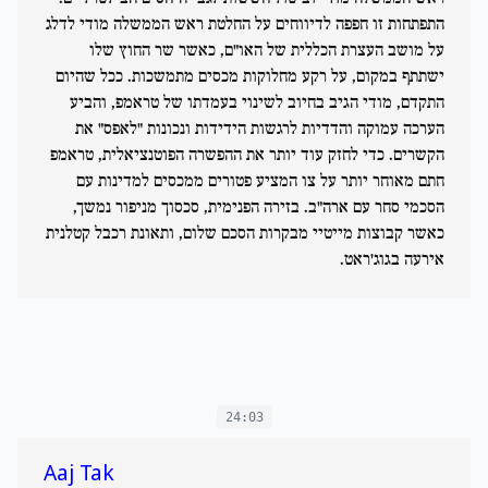
התפתחות זו חפפה לדיווחים על החלטת ראש הממשלה מודי לדלג
על מושב העצרת הכללית של האו"ם, כאשר שר החוץ שלו
ישתתף במקום, על רקע מחלוקות מכסים מתמשכות. ככל שהיום
התקדם, מודי הגיב בחיוב לשינוי בעמדתו של טראמפ, והביע
הערכה עמוקה והדדיות לרגשות הידידות ונכונות "לאפס" את
הקשרים. כדי לחזק עוד יותר את ההפשרה הפוטנציאלית, טראמפ
חתם מאוחר יותר על צו המציע פטורים ממכסים למדינות עם
הסכמי סחר עם ארה"ב. בזירה הפנימית, סכסוך מניפור נמשך,
כאשר קבוצות מייטיי מבקרות הסכם שלום, ותאונת רכבל קטלנית
אירעה בגוג'ראט.
24:03
Aaj Tak