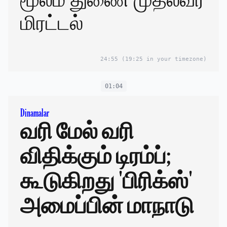
மிரட்டல்
24:55
(19:25 in your timezone)
01:04
Dinamalar
வரி மேல் வரி
விதிக்கும் டிரம்ப்;
கூடுகிறது 'பிரிக்ஸ்'
அமைப்பின் மாநாடு