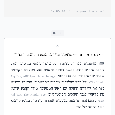
07:05
(01:35 in your timezone)
07:06
⇠
טראמפ חוזר בו מהצהרת 'אובדן הודו'
(01:36)
07:06
העיתונות ההודית מדווחת על שינוי מהותי בנרטיב הנוגע
⌨
ליחסי ארה"ב-הודו, כאשר דונלד טראמפ נסוג מטענתו הקודמת
שארה"ב "איבדה" את הודו לסין
(Aaj Tak, ABP Live, India Today,
. על רקע מחלוקות מכסים מתמשכות, טראמפ מדגיש
The Hindu)
כעת את ידידותו החזקה עם ראש הממשלה מודי וקובע ש"אין
מה לדאוג" לגבי היחסים הבילטרליים
(Aaj Tak, The Hindu, Zee
. התפתחות זו באה בעקבות אזהרות קודמות בנוגע לייבוא
News)
הנפט הרוסי של הודו.