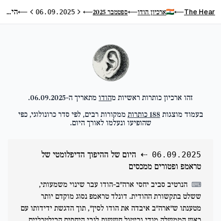
היום של ההיפוך הדיפלומטי של טראמפ ופטורים ממכסים
The Hear
ארכיון הודו
ספטמבר 2025
⟵
06.09.2025
⟵
⟵
⟵
היום הקודם
היום הבא
זהו ארכיון כותרות ראשיות מ
הודו
מתאריך ה-
06.09.2025
.
בעמוד מוצגות
188
כותרות
ממקורות רבים, לפי סדר כרונולוגי, כפי
שהופיעו ונעלמו לאורך היום.
⇠
היום של ההיפוך הדיפלומטי של
06.09.2025
טראמפ ופטורים ממכסים
הנרטיב סביב יחסי ארה"ב-הודו עבר שינוי משמעותי,
⌨
ששלט בתקשורת ההודית. דונלד טראמפ נסוג מוקדם יותר
מטענתו ש"ארה"ב איבדה את הודו לסין", תוך הדגשת ידידותו עם
ראש הממשלה מודי וביטול חששות לגבי היחסים הבילטרליים.