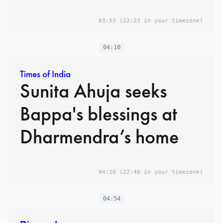
03:53
(22:23 in your timezone)
04:10
Times of India
Sunita Ahuja seeks
Bappa's blessings at
Dharmendra’s home
04:10
(22:40 in your timezone)
04:54