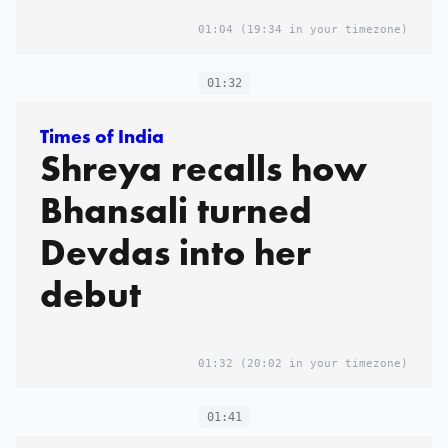
01:04
(19:34 in your timezone)
01:32
Times of India
Shreya recalls how
Bhansali turned
Devdas into her
debut
01:32
(20:02 in your timezone)
01:41