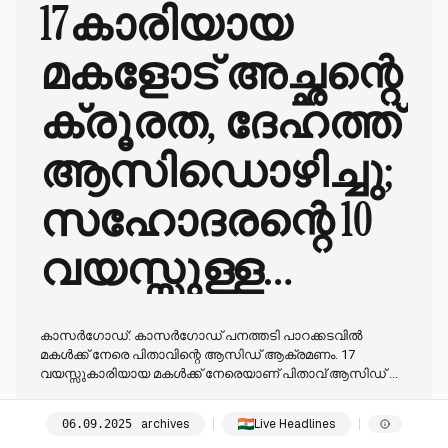
17കാരിയായ
മകളോട് അച്ഛന്റെ
ക്രൂരത, ദേഹത്ത്
ആസിഡൊഴിച്ചു;
സഹോദരന്റെ 10
വയസ്സുള്ള
മകൾക്കും
കാസർ​ഗോഡ്: കാസർ​ഗോഡ് പനത്തടി പാറക്കടവിൽ
ഗുരുതര
മകൾക്ക് നേരെ പിതാവിന്റെ ആസിഡ് ആക്രമണം. 17
വയസ്സുകാരിയായ മകൾക്ക് നേരെയാണ് പിതാവ് ആസിഡ് ...
പൊള്ളൽ
07:22
(01:52 in your timezone)
archives
Live Headlines
06
.
09
.
2025