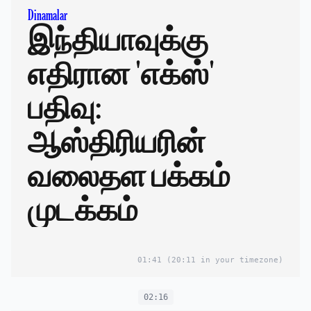
Dinamalar
இந்தியாவுக்கு
எதிரான 'எக்ஸ்'
பதிவு:
ஆஸ்திரியரின்
வலைதள பக்கம்
முடக்கம்
01:41
(20:11 in your timezone)
02:16