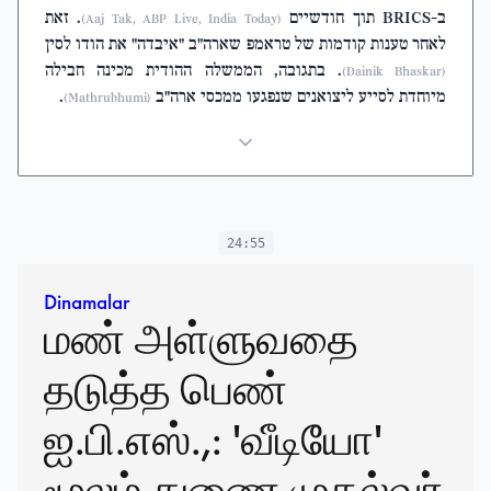
ב-BRICS תוך חודשיים
. זאת
(Aaj Tak, ABP Live, India Today)
לאחר טענות קודמות של טראמפ שארה"ב "איבדה" את הודו לסין
. בתגובה, הממשלה ההודית מכינה חבילה
(Dainik Bhaskar)
מיוחדת לסייע ליצואנים שנפגעו ממכסי ארה"ב
.
(Mathrubhumi)
24:55
Dinamalar
மண் அள்ளுவதை
தடுத்த பெண்
ஐ.பி.எஸ்.,: 'வீடியோ'
மூலம் துணை முதல்வர்