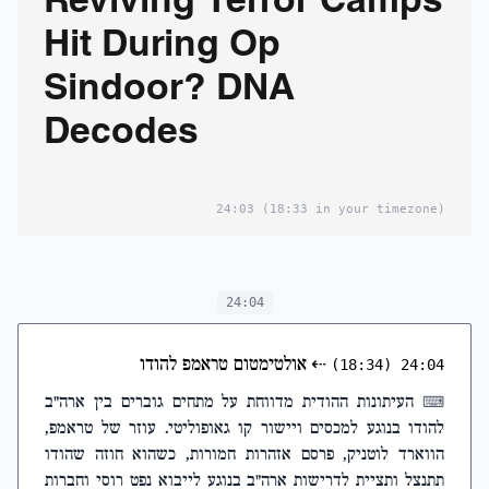
Reviving Terror Camps
Hit During Op
Sindoor? DNA
Decodes
24:03
(18:33 in your timezone)
24:04
⇠
אולטימטום טראמפ להודו
(18:34)
24:04
העיתונות ההודית מדווחת על מתחים גוברים בין ארה"ב
⌨
להודו בנוגע למכסים ויישור קו גאופוליטי. עוזר של טראמפ,
הווארד לוטניק, פרסם אזהרות חמורות, כשהוא חוזה שהודו
תתנצל ותציית לדרישות ארה"ב בנוגע לייבוא נפט רוסי וחברות