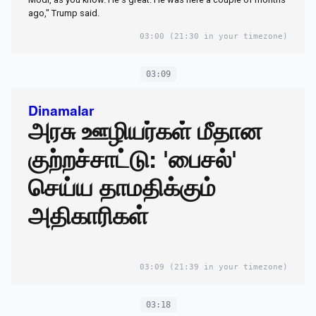
ago," Trump said.
03:00
(21:30 in your timezone)
03:09
Dinamalar
அரசு ஊழியர்கள் மீதான
குற்றச்சாட்டு: 'பைசல்'
செய்ய தாமதிக்கும்
அதிகாரிகள்
03:09
(21:39 in your timezone)
03:18