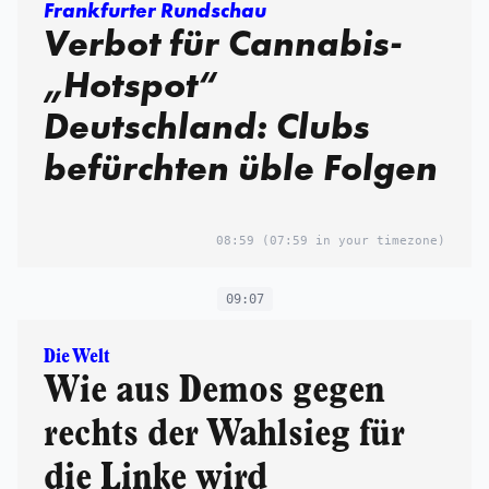
Frankfurter Rundschau
Verbot für Cannabis-
„Hotspot“
Deutschland: Clubs
befürchten üble Folgen
08:59
(07:59 in your timezone)
09:07
Die Welt
Wie aus Demos gegen
rechts der Wahlsieg für
die Linke wird