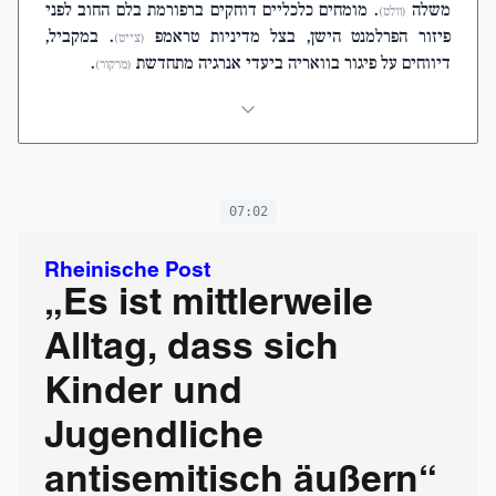
משלה
. מומחים כלכליים דוחקים ברפורמת בלם החוב לפני
(וולט)
פיזור הפרלמנט הישן, בצל מדיניות טראמפ
. במקביל,
(צייט)
דיווחים על פיגור בוואריה ביעדי אנרגיה מתחדשת
.
(מרקור)
07:02
Rheinische Post
„Es ist mittlerweile
Alltag, dass sich
Kinder und
Jugendliche
antisemitisch äußern“