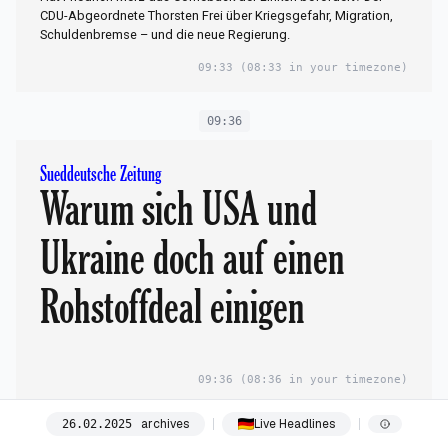
CDU-Abgeordnete Thorsten Frei über Kriegsgefahr, Migration,
Schuldenbremse – und die neue Regierung.
09:33
(08:33 in your timezone)
09:36
Sueddeutsche Zeitung
Warum sich USA und
Ukraine doch auf einen
Rohstoffdeal einigen
09:36
(08:36 in your timezone)
archives
Live Headlines
26
.
02
.
2025