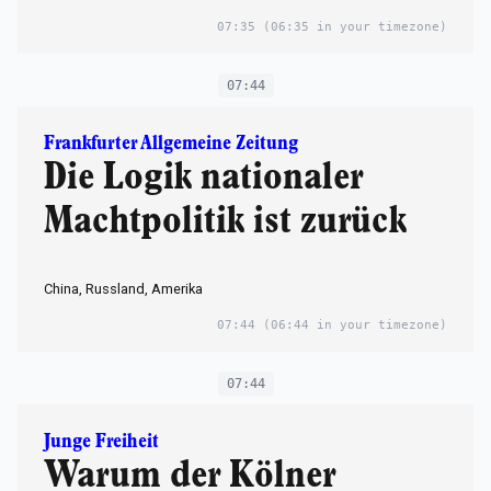
07:35
(06:35 in your timezone)
07:44
Frankfurter Allgemeine Zeitung
Die Logik nationaler
Machtpolitik ist zurück
China, Russland, Amerika
07:44
(06:44 in your timezone)
07:44
Junge Freiheit
Warum der Kölner