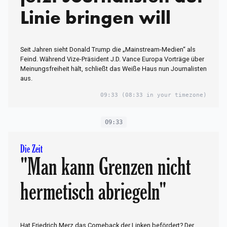
Linie bringen will
Seit Jahren sieht Donald Trump die „Mainstream-Medien“ als
Feind. Während Vize-Präsident J.D. Vance Europa Vorträge über
Meinungsfreiheit hält, schließt das Weiße Haus nun Journalisten
aus.
09:33
(08:33 in your timezone)
09:33
Die Zeit
"Man kann Grenzen nicht
hermetisch abriegeln"
Hat Friedrich Merz das Comeback der Linken befördert? Der