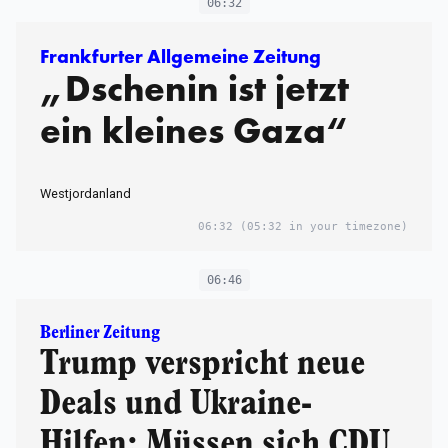
06:32
Frankfurter Allgemeine Zeitung
„Dschenin ist jetzt
ein kleines Gaza“
Westjordanland
06:32
(05:32 in your timezone)
06:46
Berliner Zeitung
Trump verspricht neue
Deals und Ukraine-
Hilfen: Müssen sich CDU