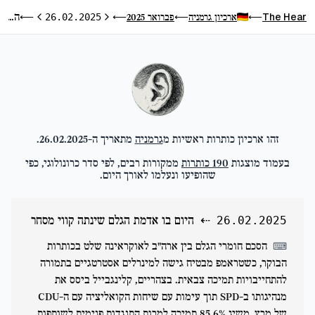
היום בו אדמת הגלם שינתה קווי מסחר
The Hear
ארכיון גרמניה
פברואר 2025
⟵
26.02.2025
⟵
⟵
⟵
היום הקודם
היום הבא
זהו ארכיון כותרות ראשיות מ
גרמניה
מתאריך ה-
26.02.2025
.
בעמוד מוצגות
190
כותרות
ממקורות רבים, לפי סדר כרונולוגי, כפי
שהופיעו ונעלמו לאורך היום.
⇠
היום בו אדמת הגלם שינתה קווי מסחר
26.02.2025
הסכם חומרי הגלם בין ארה"ב לאוקראינה שלט בכותרות
⌨
הבוקר, כשטראמפ מבטיח גישה למינרלים אסטרטגיים בתמורה
להתחייבויות תמיכה צבאית. בצהריים, קלינגבייל ביסס את
מנהיגותו ב-SPD תוך עימות עם שיחות הקואליציה עם ה-CDU
של מרץ, משיג 85.6% תמיכה למרות התנגדות פנימית לשותפות