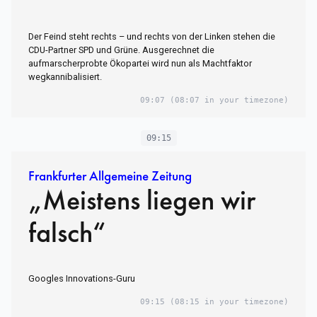
Der Feind steht rechts – und rechts von der Linken stehen die
CDU-Partner SPD und Grüne. Ausgerechnet die
aufmarscherprobte Ökopartei wird nun als Machtfaktor
wegkannibalisiert.
09:07
(08:07 in your timezone)
09:15
Frankfurter Allgemeine Zeitung
„Meistens liegen wir
falsch“
Googles Innovations-Guru
09:15
(08:15 in your timezone)