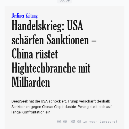
06:09
Berliner Zeitung
Handelskrieg: USA
schärfen Sanktionen –
China rüstet
Hightechbranche mit
Milliarden
DeepSeek hat die USA schockiert. Trump verschärft deshalb
Sanktionen gegen Chinas Chipindustrie. Peking stellt sich auf
lange Konfrontation ein.
06:09
(05:09 in your timezone)