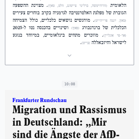
הלאומית
. מצוינת ההשפעה
(זודדויטשה, ברלינר צייטונג, וולט, טאץ)
הגוברת של מפלגת האלטרנטיבה לגרמניה בקרב בוחרים צעירים
. מודגשים נושאים כלכליים, כולל הצמיחה
(טאץ, יונגה פרייהייט)
הכלכלית של ברנדנבורג
ושינויים בהכנסה נטו ל-2025
(פאץ)
. מוזכרים מתחים בינלאומיים, במיוחד בנוגע
(אר-פי אונליין)
לישראל וחיזבאללה
.
(צייט)
10:08
Frankfurter Rundschau
Migration und Rassismus
in Deutschland: „Mir
sind die Ängste der AfD-