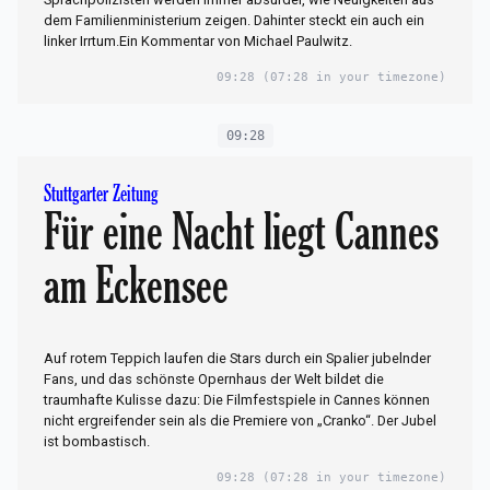
dem Familienministerium zeigen. Dahinter steckt ein auch ein
linker Irrtum.Ein Kommentar von Michael Paulwitz.
09:28
(07:28 in your timezone)
09:28
Stuttgarter Zeitung
Für eine Nacht liegt Cannes
am Eckensee
Auf rotem Teppich laufen die Stars durch ein Spalier jubelnder
Fans, und das schönste Opernhaus der Welt bildet die
traumhafte Kulisse dazu: Die Filmfestspiele in Cannes können
nicht ergreifender sein als die Premiere von „Cranko“. Der Jubel
ist bombastisch.
09:28
(07:28 in your timezone)