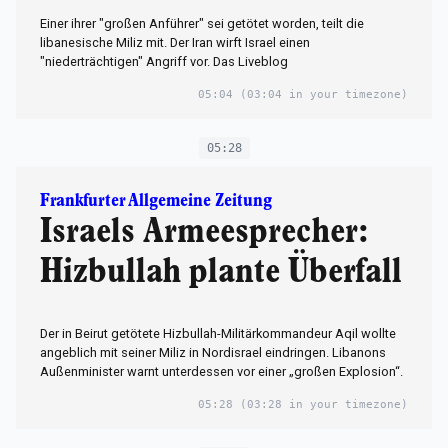
Einer ihrer "großen Anführer" sei getötet worden, teilt die
libanesische Miliz mit. Der Iran wirft Israel einen
"niederträchtigen" Angriff vor. Das Liveblog
05:04
(03:04 in your timezone)
05:28
Frankfurter Allgemeine Zeitung
Israels Armeesprecher:
Hizbullah plante Überfall
Der in Beirut getötete Hizbullah-Militärkommandeur Aqil wollte
angeblich mit seiner Miliz in Nordisrael eindringen. Libanons
Außenminister warnt unterdessen vor einer „großen Explosion“.
05:28
(03:28 in your timezone)