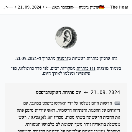
יום פתיחת האוקטוברפסט
The Hear
ארכיון גרמניה
ספטמבר 2024
⟵
21.09.2024
⟵
⟵
⟵
היום הקודם
היום הבא
זהו ארכיון כותרות ראשיות מ
גרמניה
מתאריך ה-
21.09.2024
.
בעמוד מוצגות
141
כותרות
ממקורות רבים, לפי סדר כרונולוגי, כפי
שהופיעו ונעלמו לאורך היום.
⇠
יום פתיחת האוקטוברפסט
21.09.2024
חדשות היום נשלטו על ידי האוקטוברפסט במינכן, עם
⌨
דיווחים על ההכנות והפתיחה הרשמית. ראש עיריית מינכן פתח
את החבית הראשונה בשתי מכות, מכריז "O'zapft is!". ראש
ממשלת בוואריה זודר משך תשומת לב בלבושו המסורתי.
במקביל, נמשכו דיונים פוליטיים על מדיניות ההגירה וחששות