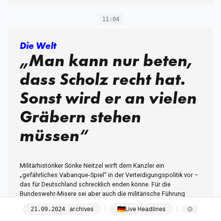
11:04
Die Welt
„Man kann nur beten,
dass Scholz recht hat.
Sonst wird er an vielen
Gräbern stehen
müssen“
Militärhistoriker Sönke Neitzel wirft dem Kanzler ein
„gefährliches Vabanque-Spiel“ in der Verteidigungspolitik vor –
das für Deutschland schrecklich enden könne. Für die
Bundeswehr-Misere sei aber auch die militärische Führung
verantwortlich: Die sei „zur selbstverachtenden Loyalität
archives
Live Headlines
21
.
09
.
2024
erzogen“.