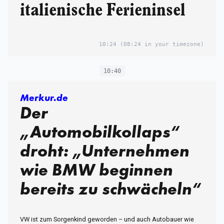
italienische Ferieninsel
10:24
(08:24 in your timezone)
10:40
Merkur.de
Der
„Automobilkollaps“
droht: „Unternehmen
wie BMW beginnen
bereits zu schwächeln“
VW ist zum Sorgenkind geworden – und auch Autobauer wie