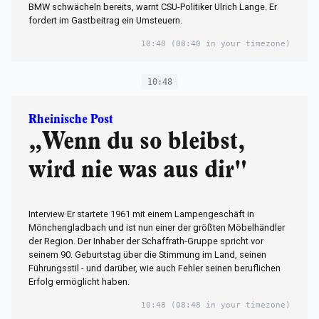
BMW schwächeln bereits, warnt CSU-Politiker Ulrich Lange. Er
fordert im Gastbeitrag ein Umsteuern.
10:40
(08:40 in your timezone)
10:48
Rheinische Post
„Wenn du so bleibst,
wird nie was aus dir"
Interview·Er startete 1961 mit einem Lampengeschäft in
Mönchengladbach und ist nun einer der größten Möbelhändler
der Region. Der Inhaber der Schaffrath-Gruppe spricht vor
seinem 90. Geburtstag über die Stimmung im Land, seinen
Führungsstil - und darüber, wie auch Fehler seinen beruflichen
Erfolg ermöglicht haben.
10:48
(08:48 in your timezone)