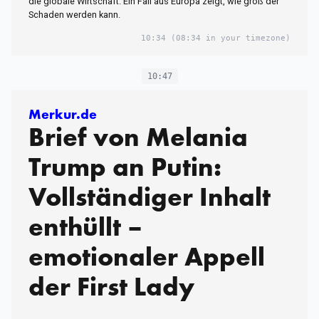
die globale Wirtschaft. Ein Fall aus Europa zeigt, wie groß der
Schaden werden kann.
10:34
(08:34 in your timezone)
10:47
Merkur.de
Brief von Melania
Trump an Putin:
Vollständiger Inhalt
enthüllt –
emotionaler Appell
der First Lady