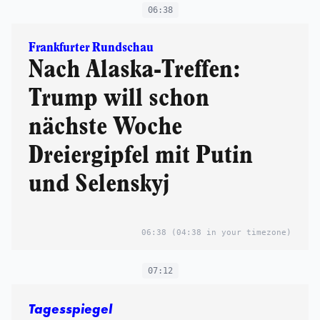
06:38
Frankfurter Rundschau
Nach Alaska-Treffen:
Trump will schon
nächste Woche
Dreiergipfel mit Putin
und Selenskyj
06:38
(04:38 in your timezone)
07:12
Tagesspiegel