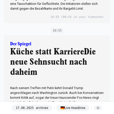
eine Tauschaktion für Geflüchtete. Die Initiatoren stellen sich
damit gegen die Bezahlkarte und ihr Bargeld-Limit.
10:55
(08:55 in your timezone)
10:55
Der Spiegel
Küche statt KarriereDie
neue Sehnsucht nach
daheim
Nach seinem Treffen mit Putin kehrt Donald Trump
angeschlagen nach Washington zurück. Auch bei Konservativen
kommt Kritik auf, sogar der treue Haussender Fox News ringt
mit sich. Der Präsident sucht Trost beim Golf.
archives
Live Headlines
17
.
08
.
2025
10:55
(08:55 in your timezone)