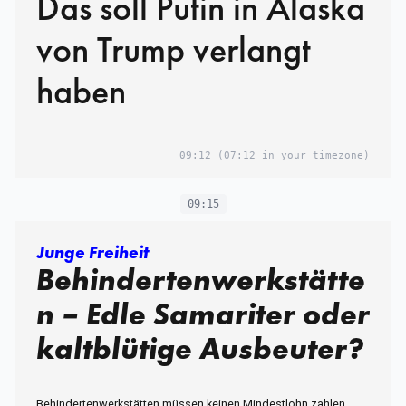
Das soll Putin in Alaska
von Trump verlangt
haben
09:12
(07:12 in your timezone)
09:15
Junge Freiheit
Behindertenwerkstätte
n – Edle Samariter oder
kaltblütige Ausbeuter?
Behindertenwerkstätten müssen keinen Mindestlohn zahlen.