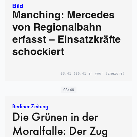
Bild
Manching: Mercedes
von Regionalbahn
erfasst – Einsatzkräfte
schockiert
08:41
(06:41 in your timezone)
08:46
Berliner Zeitung
Die Grünen in der
Moralfalle: Der Zug