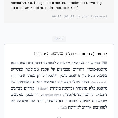
kommt Kritik auf, sogar der treue Haussender Fox News ringt
mit sich. Der Präsident sucht Trost beim Golf.
08:15
(06:15 in your timezone)
08:17
⇠
פסגת השלושה המתקרבת
(06:17)
08:17
התקשורת הגרמנית ממשיכה להתמקד רבות בתוצאות פסגת
⌨
טראמפ-פוטין. דיווחים מצביעים על פסגה משולשת אפשרית
בשבוע הבא בין טראמפ, פוטין וזלנסקי לדיון באוקראינה
(FR,
. בעוד שכלי תקשורת מסוימים רואים במשימתו של
merkur.de)
טראמפ כלא מוצלחת ומושכת ביקורת
, אחרים מציינים
(Spiegel)
דינמיקה חדשה בדיפלומטיה
. זה מסמן מאמצים
(Tagesspiegel)
מתמשכים לטיפול בסכסוך באוקראינה, יחד עם תשומת לב
למחויבות ארה"ב לאירופה
.
(FAZ)