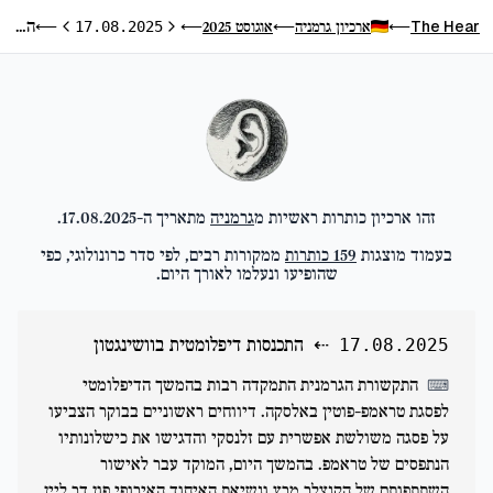
התכנסות דיפלומטית בוושינגטון
The Hear
ארכיון גרמניה
אוגוסט 2025
⟵
17.08.2025
⟵
⟵
⟵
היום הקודם
היום הבא
זהו ארכיון כותרות ראשיות מ
גרמניה
מתאריך ה-
17.08.2025
.
בעמוד מוצגות
159
כותרות
ממקורות רבים, לפי סדר כרונולוגי, כפי
שהופיעו ונעלמו לאורך היום.
⇠
התכנסות דיפלומטית בוושינגטון
17.08.2025
התקשורת הגרמנית התמקדה רבות בהמשך הדיפלומטי
⌨
לפסגת טראמפ-פוטין באלסקה. דיווחים ראשוניים בבוקר הצביעו
על פסגה משולשת אפשרית עם זלנסקי והדגישו את כישלונותיו
הנתפסים של טראמפ. בהמשך היום, המוקד עבר לאישור
השתתפותם של הקנצלר מרץ ונשיאת האיחוד האירופי פון דר ליין