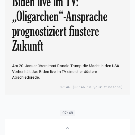
Biden live im TV:
„Oligarchen“-Ansprache
prognostiziert finstere
Zukunft
Am 20. Januar übernimmt Donald Trump die Macht in den USA.
Vorher hält Joe Biden live im TV eine eher düstere
Abschiedsrede.
07:46
(06:46 in your timezone)
07:48