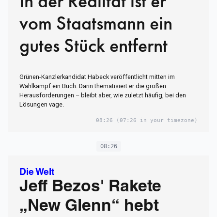
In der Realität ist er
vom Staatsmann ein
gutes Stück entfernt
Grünen-Kanzlerkandidat Habeck veröffentlicht mitten im
Wahlkampf ein Buch. Darin thematisiert er die großen
Herausforderungen – bleibt aber, wie zuletzt häufig, bei den
Lösungen vage.
08:26
(07:26 in your timezone)
08:26
Die Welt
Jeff Bezos' Rakete
„New Glenn“ hebt