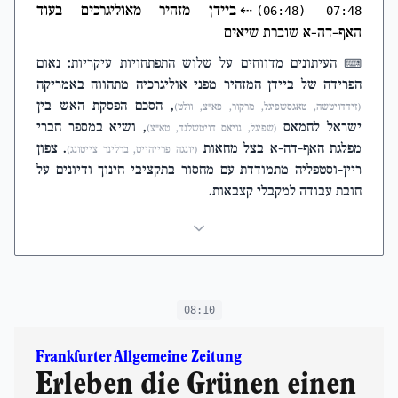
⇠
ביידן מזהיר מאוליגרכים בעוד
(06:48)
07:48
האף-דה-א שוברת שיאים
העיתונים מדווחים על שלוש התפתחויות עיקריות: נאום
⌨
הפרידה של ביידן המזהיר מפני אוליגרכיה מתהווה באמריקה
, הסכם הפסקת האש בין
(זידדויטשה, טאגסשפיגל, מרקור, פא״צ, וולט)
ישראל לחמאס
, ושיא במספר חברי
(שפיגל, נויאס דויטשלנד, טא״צ)
מפלגת האף-דה-א בצל מחאות
. צפון
(יונגה פרייהייט, ברלינר צייטונג)
ריין-וסטפליה מתמודדת עם מחסור בתקציבי חינוך ודיונים על
חובת עבודה למקבלי קצבאות.
08:10
Frankfurter Allgemeine Zeitung
Erleben die Grünen einen