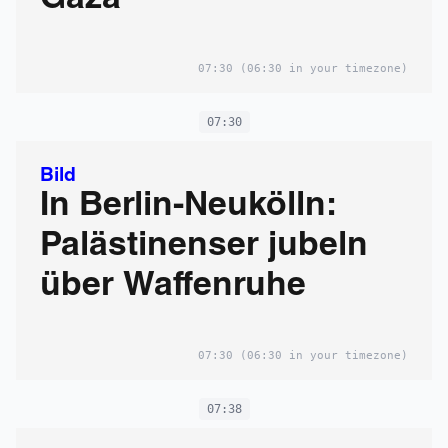
Gaza
07:30
(06:30 in your timezone)
07:30
Bild
In Berlin-Neukölln:
Palästinenser jubeln
über Waffenruhe
07:30
(06:30 in your timezone)
07:38