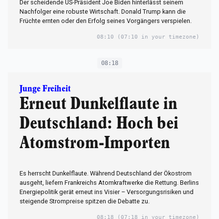
Der scheidende US-Präsident Joe Biden hinterlässt seinem
Nachfolger eine robuste Wirtschaft. Donald Trump kann die
Früchte ernten oder den Erfolg seines Vorgängers verspielen.
08:10
(07:10 in your timezone)
08:18
Junge Freiheit
Erneut Dunkelflaute in
Deutschland: Hoch bei
Atomstrom-Importen
Es herrscht Dunkelflaute. Während Deutschland der Ökostrom
ausgeht, liefern Frankreichs Atomkraftwerke die Rettung. Berlins
Energiepolitik gerät erneut ins Visier – Versorgungsrisiken und
steigende Strompreise spitzen die Debatte zu.
08:18
(07:18 in your timezone)