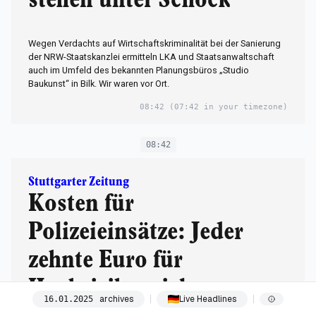
stehen unter Schock“
Wegen Verdachts auf Wirtschaftskriminalität bei der Sanierung
der NRW-Staatskanzlei ermitteln LKA und Staatsanwaltschaft
auch im Umfeld des bekannten Planungsbüros „Studio
Baukunst“ in Bilk. Wir waren vor Ort.
08:42
(07:42 in your timezone)
08:42
Stuttgarter Zeitung
Kosten für
Polizeieinsätze: Jeder
zehnte Euro für
Hochrisikospiele
archives
Live Headlines
16
.
01
.
2025