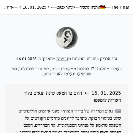
היום בו חמאס שינה תנאים בעוד האורות עומעמו
The Hear
ארכיון גרמניה
ינואר 2025
⟵
16.01.2025
⟵
⟵
⟵
היום הקודם
היום הבא
זהו ארכיון כותרות ראשיות מ
גרמניה
מתאריך ה-
16.01.2025
.
בעמוד מוצגות
171
כותרות
ממקורות רבים, לפי סדר כרונולוגי, כפי
שהופיעו ונעלמו לאורך היום.
⇠
היום בו חמאס שינה תנאים בעוד
16.01.2025
האורות עומעמו
נאום הפרידה של ביידן המזהיר מפני איומים אוליגרכיים
⌨
שלט בכיסוי הבוקר, מתחבר לדיונים מהימים הקודמים על
השפעת טראמפ על מנהיגי הטכנולוגיה. עד הצהריים, הסכם
הפסקת האש בעזה נתקל בסיבוכים כאשר חמאס דרש שחרור