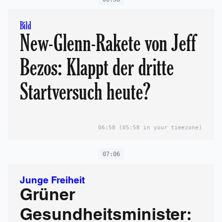
Bild
New-Glenn-Rakete von Jeff
Bezos: Klappt der dritte
Startversuch heute?
06:58
(05:58 in your timezone)
07:06
Junge Freiheit
Grüner
Gesundheitsminister: