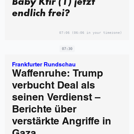
Baby Kfir (1) jetzt
endlich frei?
07:06
(06:06 in your timezone)
07:30
Frankfurter Rundschau
Waffenruhe: Trump
verbucht Deal als
seinen Verdienst –
Berichte über
verstärkte Angriffe in