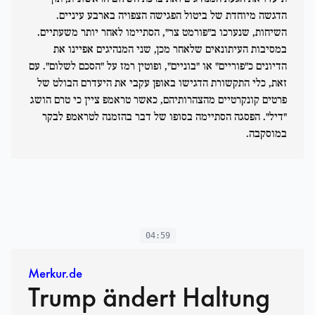
הדגשה מיוחדת של ביטול הפגישה הצפויה בארבע עיניים.
השיחות, שנערכו ב"פורמט צר", הסתיימו לאחר יותר משעתיים.
במסיבות העיתונאים שלאחר מכן, שני המנהיגים אפיינו את
הדיונים כ"פוריים" או "בוניים", ופוטין רמז על "הסכם לשלום". עם
זאת, כלי התקשורת הדגישו באופן עקבי את היעדרם הבולט של
פרטים קונקרטיים מהצהרותיהם, כאשר טראמפ ציין כי טרם הושג
"דיל". הפסגה הסתיימה בסופו של דבר בהזמנה לטראמפ לבקר
במוסקבה.
04:59
Merkur.de
Trump ändert Haltung