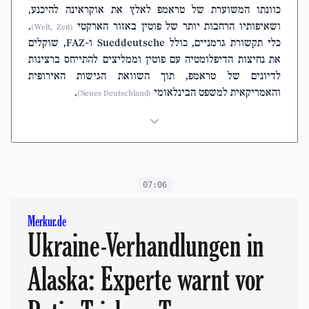
כוונתו המשוערת של טראמפ לאלץ את אוקראינה להיכנע,
ושאיפותיו הרחבות יותר של פוטין באזור הארקטי
.
(Welt, Zeit)
כלי תקשורת גרמניים, כולל Sueddeutsche ו-FAZ, שוקלים
את נחיצות הדיפלומטיה עם פוטין וממליצים להתייחס ברצינות
לדיונים של טראמפ, תוך השוואת הגישות האירופית
והאמריקאית למשפט הבינלאומי
.
(Neues Deutschland)
07:06
Merkur.de
Ukraine-Verhandlungen in
Alaska: Experte warnt vor