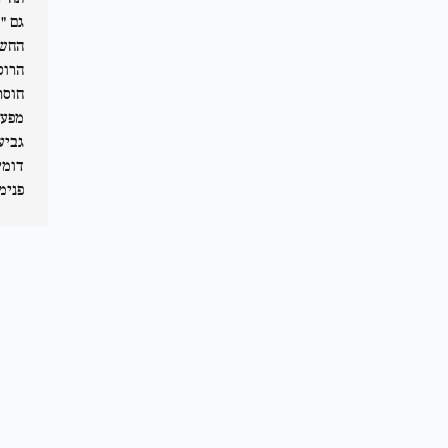
גם "
החשש
הרוס
חוסר
מפעי
גביע
פנימ