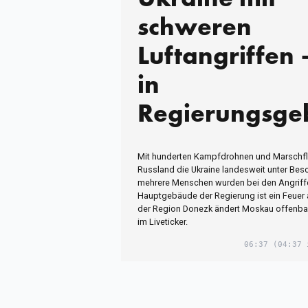
schweren
Luftangriffen 
in
Regierungsg
in Kiew
Mit hunderten Kampfdrohnen und Marschfl
Russland die Ukraine landesweit unter B
mehrere Menschen wurden bei den Angriffe
Hauptgebäude der Regierung ist ein Feuer
der Region Donezk ändert Moskau offenbar 
im Liveticker.
06:37
(04:37 