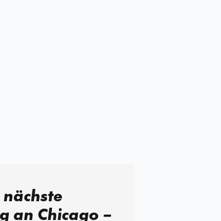
 nächste
g an Chicago –