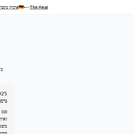
The Hear
ארכיון גרמני
⟵
בע
025
גרמנ
⌨
ואיו
משמע
תחיל