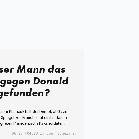
eser Mann das
 gegen Donald
gefunden?
rem Klamauk hält der Demokrat Gavin
piegel vor. Manche halten ihn darum
igneten Präsidentschaftskandidaten.
06:28
(04:28 in your timezone)