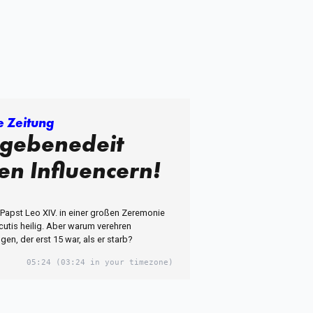
 Zeitung
 gebenedeit
en Influencern!
Papst Leo XIV. in einer großen Zeremonie
Acutis heilig. Aber warum verehren
en, der erst 15 war, als er starb?
05:24
(03:24 in your timezone)