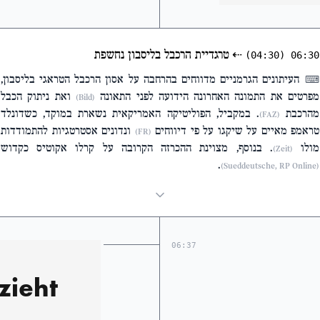
⇠
טרגדיית הרכבל בליסבון נחשפת
(04:30)
06:30
העיתונים הגרמניים מדווחים בהרחבה על אסון הרכבל הטראגי בליסבון,
⌨
מפרטים את התמונה האחרונה הידועה לפני התאונה
ואת ניתוק הכבל
(Bild)
מהרכבת
. במקביל, הפוליטיקה האמריקאית נשארת במוקד, כשדונלד
(FAZ)
טראמפ מאיים על שיקגו על פי דיווחים
ונדונים אסטרטגיות להתמודדות
(FR)
מולו
. בנוסף, מצוינת ההכרזה הקרובה על קרלו אקוטיס כקדוש
(Zeit)
.
(Sueddeutsche, RP Online)
06:37
zieht