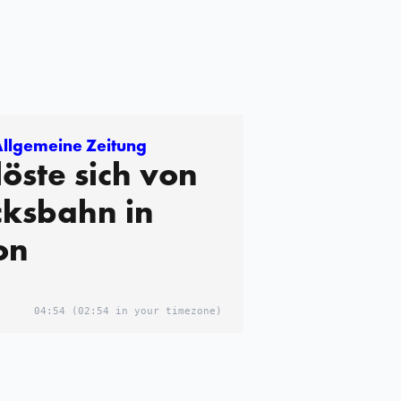
Allgemeine Zeitung
löste sich von
ksbahn in
on
04:54
(02:54 in your timezone)