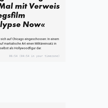
Mal mit Verweis
egsfilm
lypse Now«
t sich auf Chicago eingeschossen: In einem
auf martialische Art einen Militäreinsatz in
selbst als Hollywoodfigur dar.
06:54
(04:54 in your timezone)