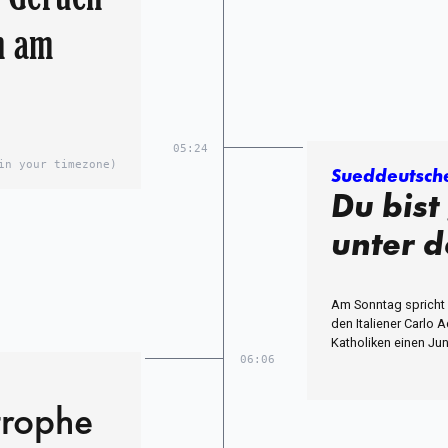
n am
05:24
in your timezone)
Sueddeutsche
Du bist
unter d
Am Sonntag spricht 
den Italiener Carlo 
Katholiken einen Jung
06:06
trophe