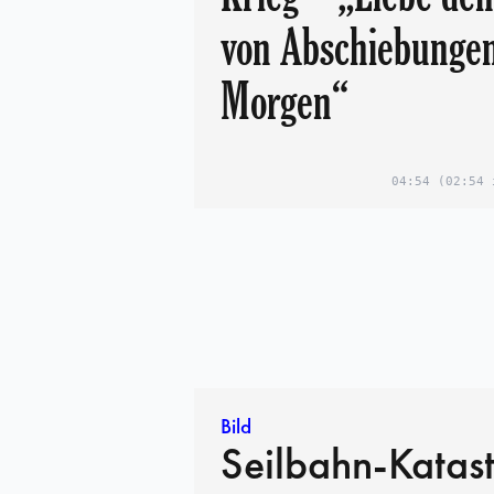
von Abschiebunge
Morgen“
04:54
(02:54 
Bild
Seilbahn-Katas