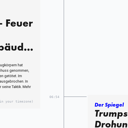
– Feuer
ebäude
ugkörpern hat
eschuss genommen,
n getötet. Im
 ausgebrochen. In
seine Taktik. Mehr
06:54
in your timezone)
Der Spiegel
Trumps
Drohun