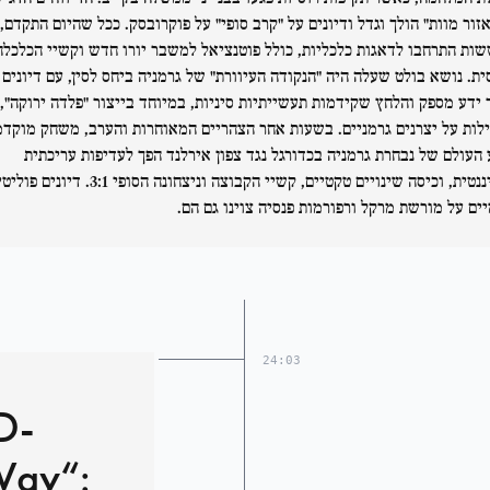
אזור מוות" הולך וגדל ודיונים על "קרב סופי" על פוקרובסק. ככל שהיום התקדם,
ות התרחבו לדאגות כלכליות, כולל פוטנציאל למשבר יורו חדש וקשיי הכלכלה
ית. נושא בולט שעלה היה "הנקודה העיוורת" של גרמניה ביחס לסין, עם דיונים 
 ידע מספק והלחץ שקידמות תעשייתיות סיניות, במיוחד בייצור "פלדה ירוקה",
לות על יצרנים גרמניים. בשעות אחר הצהריים המאוחרות והערב, משחק מוקדמ
 העולם של נבחרת גרמניה בכדורגל נגד צפון אירלנד הפך לעדיפות עריכתית
דומיננטית, וכיסה שינויים טקטיים, קשיי הקבוצה וניצחונה הסופי 3:1. די
יים על מורשת מרקל ורפורמות פנסיה צוינו גם הם.
24:03
LD-
Way“: