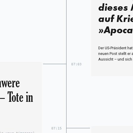
dieses 
auf Kri
»Apoca
Der US-Präsident ha
neuen Post stellt er 
Aussicht – und sich 
07:03
hwere
– Tote in
07:15