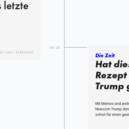
 letzte
06:28
in your timezone)
Die Zeit
Hat di
Rezept
Trump 
Mit Memes und ande
Newsom Trump den S
schon für einen gee