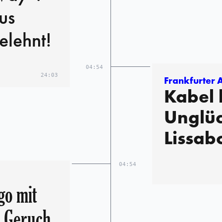
us
lehnt!
04:54
24:03
Frankfurter 
Kabel 
Unglüc
Lissab
04:54
go mit
n Geruch