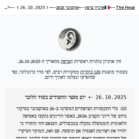
יום מעצר החשודים בשוד הלובר
The Hear
אוקטובר 2025
ארכיון צרפת
⟵
26.10.2025
⟵
⟵
⟵
היום הבא
היום הקודם
.
26.10.2025
מתאריך ה-
צרפת
זהו ארכיון כותרות ראשיות מ
ממקורות רבים, לפי סדר כרונולוגי, כפי
כותרות
128
בעמוד מוצגות
שהופיעו ונעלמו לאורך היום.
יום מעצר החשודים בשוד הלובר
⇠
26.10.2025
כלי התקשורת הצרפתיים המשיכו ב-26 באוקטובר בסיקור
⌨
נרחב של דיוני תקציב 2026, כאשר הדיונים נתקעו באסיפה
הלאומית והממשלה נתקלה במכשולים. הסנאט חזר והזהיר כי
יחזיר את רפורמת הפנסיה אם תושעה. עם זאת, המוקד העיקרי
של העריכה השתנה באופן דרמטי עם חקירת שוד הלובר. בבוקר,