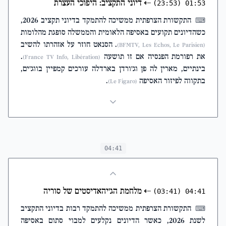
דיוני התקציב: היפוכי העצרת
⇠
(23:53)
01:53
התקשורת הצרפתית ממשיכה להתמקד בדיוני תקציב 2026,
⌨
כשהדיונים תקועים באסיפה הלאומית והממשלה סופגת מהלומות
. הסנאט חוזר על אזהרתו להשיב
(BFMTV, Les Echos, Le Parisien)
.
את רפורמת הפנסיה אם זו תושעה
(France TV Info, Libération)
בינתיים, מארין לה פן וג'ורדן בארדלה עורכים קמפיין בווג'ים,
.
בתקווה לפיזור האסיפה
(Le Figaro)
04:41
מלחמת הג'יהאדיסטים של סוריה
⇠
(03:41)
04:41
התקשורת הצרפתית ממשיכה להתמקד רבות בדיוני התקציב
⌨
לשנת 2026, כאשר הדיונים נקלעים למבוי סתום באסיפה