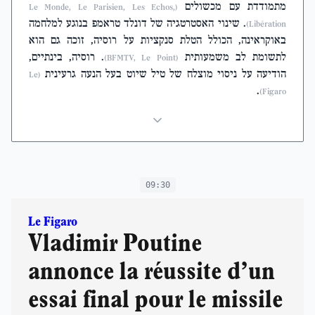
מתמודדת עם מכשולים
(Le Monde, Le Parisien, Les Echos,
. שינוי האסטרטגיה של דונלד טראמפ בנוגע למלחמה
Libération)
באוקראינה, הכולל הטלת סנקציות על רוסיה, זוכה גם הוא
. רוסיה, בינתיים,
לתשומת לב משמעותית
(BFMTV, Le Point)
הודיעה על ניסוי מוצלח של טיל שיוט בעל הנעה גרעינית
(Le
.
Figaro)
09:30
Le Figaro
Vladimir Poutine
annonce la réussite d’un
essai final pour le missile