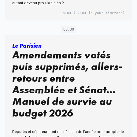
autant devenu pro-ukrainien ?
08:04
(07:04 in your timezone)
08:30
Le Parisien
Amendements votés
puis supprimés, allers-
retours entre
Assemblée et Sénat…
Manuel de survie au
budget 2026
Députés et sénateurs ont d’ici à la fin de l’année pour adopter le