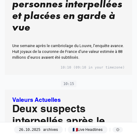
personnes interpellées
et placées en garde à
vue
Une semaine après le cambriolage du Louvre, l'enquête avance.
Huit joyaux de la couronne de France d'une valeur estimée à 88
millions d'euros avaient été subtilisés.
10:10
(09:10 in your timezone)
10:15
Valeurs Actuelles
Deux suspects
interpellés après le
archives
Live Headlines
26
.
10
.
2025
cambriolage du