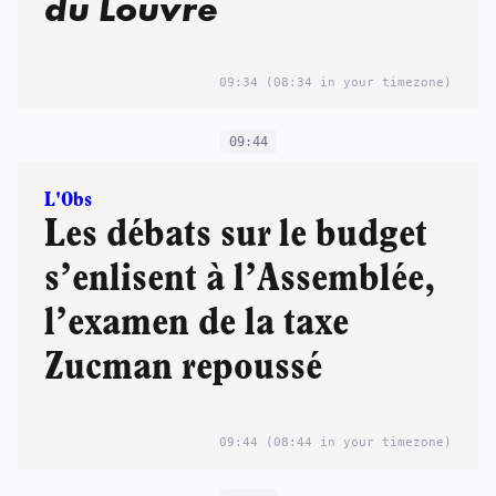
du Louvre
09:34
(08:34 in your timezone)
09:44
L'Obs
Les débats sur le budget
s’enlisent à l’Assemblée,
l’examen de la taxe
Zucman repoussé
09:44
(08:44 in your timezone)