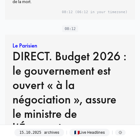
de la mort.
08:12
(06:12 in your timezone)
08:12
Le Parisien
DIRECT. Budget 2026 :
le gouvernement est
ouvert « à la
négociation », assure
le ministre de
l’Économie
archives
Live Headlines
15
.
10
.
2025