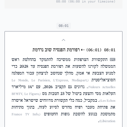
08:00
(06:00 in your timezone)
08:01
⇠
רפורמת הפנסיה שוב נרדמת
(06:01)
08:01
התקשורת הצרפתית ממשיכה להתמקד בהחלטת ראש
⌨
הממשלה לקורנו להשעות את רפורמת הפנסיה עד 2028 כדי
למנוע הצבעת אי אמון, מהלך שנחשב לניצחון עבור המפלגה
הסוציאליסטית
(Le Monde, Le Parisien, L'Express, Mediapart,
. נדונים גם תקציב 2026, עם "14 מיליארד
Valeurs Actuelles)
העלאות מס" והצעת ביטול של 23 הטבות מס
(BFMTV, Le Figaro,
. במקביל, כמה כלי תקשורת מדווחים שישראל אישרה
Les Echos)
את פתיחת מעבר רפיח מחדש לסיוע לעזה, בתוך מתיחות
מתמשכת בנוגע להשבת גופות החטופים
(France TV Info,
.
Libération)