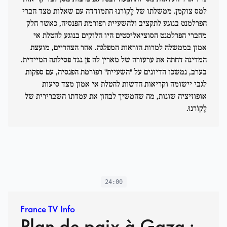
למס צוקמן. ממשלתו של לֶקוֹרנוּ התמודדה עם שאלות מצד חברי
הפרלמנט בנוגע לתקציב ולהשעיית רפורמת הפנסיה, כאשר חלק
מחברי הפרלמנט הסוציאליסטים היו חלוקים בנוגע להטלת אי
אמון בממשלה למרות הוראות המפלגה. אחר הצהריים, מועצת
המדינה דחתה את ערעורה של מארין לה פן נגד פסילתה המיידית.
בערב, נמשכו הדיונים על "השעיית" רפורמת הפנסיה, עם ספקות
לגבי יישומה וקריאות חדשות להטלת אי אמון מצד סיעות
אופוזיציה שונות, מה שהמשיך לבחון את עמדתו השברירית של
לֶקוֹרנוּ.
24:00
France TV Info
Plan de paix à Gaza :