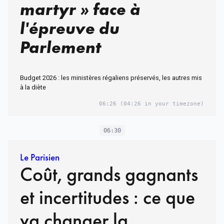
martyr » face à
l'épreuve du
Parlement
Budget 2026 : les ministères régaliens préservés, les autres mis
à la diète
06:26
(04:26 in your timezone)
06:30
Le Parisien
Coût, grands gagnants
et incertitudes : ce que
va changer la