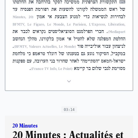
התקשורת הצרפתית ממשיכה לסקר בהרחבה את החלטתו
⌨
של ראש הממשלה לקורנו להשעות את רפורמת הפנסיה עד
לבחירות לנשיאות כדי למנוע הצבעת אי אמון
(20 Minutes,
BFMTV, Le Figaro, Le Monde, Le Parisien, L'Express, Libération,
. חברי הפרלמנט הסוציאליסטים נקראים לכבד את
Mediapart)
החלטת המפלגה שלא להטיל אי אמון בלקורנו, מהלך הנחשב
לניצחון עבור אוליבייה פור
.
(BFMTV, Valeurs Actuelles, Le Monde)
במקביל, הסיקור נוגע גם בטענתו של דונלד טראמפ כי מלחמת
ישראל-חמאס "הסתיימה" לאחר שחרור בני הערובה, עם ספקנות
מסוימת לגבי שלום בר קיימא
.
(France TV Info, Le Point)
03:14
20 Minutes
20 Minutes : Actualités et