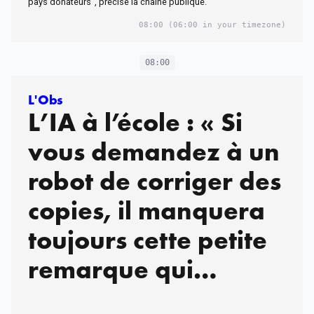
pays donateurs", précise la chaîne publique.
08:00
(06:00 in your timezone)
08:00
L'Obs
L’IA à l’école : « Si
vous demandez à un
robot de corriger des
copies, il manquera
toujours cette petite
remarque qui
encourage l’élève »