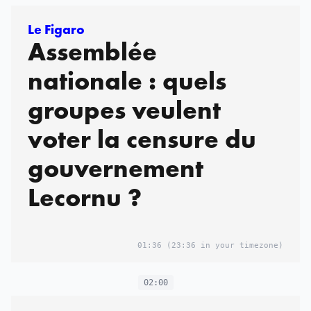
Le Figaro
Assemblée
nationale : quels
groupes veulent
voter la censure du
gouvernement
Lecornu ?
01:36
(23:36 in your timezone)
02:00