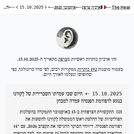
היום שבו עמדתו השברירית של לֶקוֹרנוּ בנוגע לרפורמת הפנסיה עמדה למבחן
The Hear
ארכיון צרפת
אוקטובר 2025
⟵
15.10.2025
⟵
⟵
⟵
היום הקודם
היום הבא
זהו ארכיון כותרות ראשיות מ
צרפת
מתאריך ה-
15.10.2025
.
בעמוד מוצגות
192
כותרות
ממקורות רבים, לפי סדר כרונולוגי, כפי
שהופיעו ונעלמו לאורך היום.
⇠
היום שבו עמדתו השברירית של לֶקוֹרנוּ
15.10.2025
בנוגע לרפורמת הפנסיה עמדה למבחן
התקשורת הצרפתית ב-15 באוקטובר התמקדה בהשלכות
⌨
הפוליטיות של החלטת ראש הממשלה לֶקוֹרנוּ להשעות את
רפורמת הפנסיה. דיווחי הבוקר הדגישו את תקציב 2026, עם "14
מיליארד העלאות מס" וההצעה לבטל 23 פרצות מס, לצד קריאות