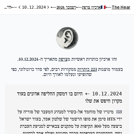
היום בו דמשק החליפה אדונים בעוד מקרון חיפש את שלו
The Hear
ארכיון צרפת
דצמבר 2024
⟵
10.12.2024
⟵
⟵
⟵
היום הקודם
היום הבא
זהו ארכיון כותרות ראשיות מ
צרפת
מתאריך ה-
10.12.2024
.
בעמוד מוצגות
223
כותרות
ממקורות רבים, לפי סדר כרונולוגי, כפי
שהופיעו ונעלמו לאורך היום.
⇠
היום בו דמשק החליפה אדונים בעוד
10.12.2024
מקרון חיפש את שלו
מינויו של מוחמד אל-בשיר למנהיג המעבר של סוריה על
⌨
ידי HTS סימן את סופו הרשמי של שלטון אסד, בעוד ישראל
ביצעה מעל 300 תקיפות על מתקנים צבאיים למניעת העברת
נשק. התקשורת הצרפתית עברה מחגיגת נפילת אסד לבחינת