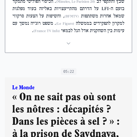
שבץ והתקפי לב
. הכיסוי הפוליטי מתמקד
(20 Minutes, Le Parisien)
בזעם ה-LFI על הדרתם מהתייעצויות באליזה בעוד מפלגות
שמאל אחרות משתתפות
, וחשיפות על הצעות סרקוזי
(BFMTV)
למקרון לתפקידים בממשלה
. משפט רוג'יה נמשך עם
(Le Figaro)
עימות בין השחקנית אדל הנל לבמאי
.
(France TV Info)
05:22
Le Monde
« On ne sait pas où sont
les nôtres : décapités ?
Dans les pièces à sel ? » :
à la prison de Saydnaya,