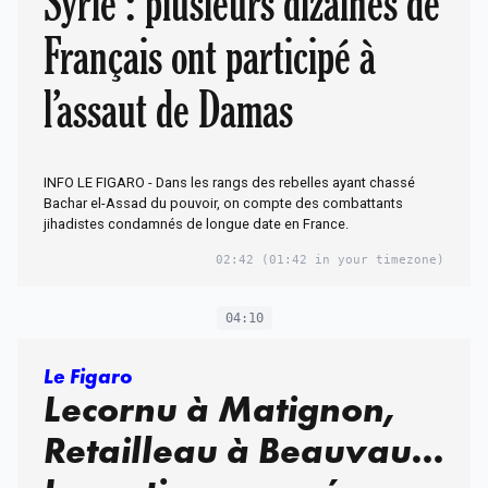
Syrie : plusieurs dizaines de
Français ont participé à
l’assaut de Damas
INFO LE FIGARO - Dans les rangs des rebelles ayant chassé
Bachar el-Assad du pouvoir, on compte des combattants
jihadistes condamnés de longue date en France.
02:42
(01:42 in your timezone)
04:10
Le Figaro
Lecornu à Matignon,
Retailleau à Beauvau…