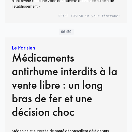
n’ont révélé « aucune zone non ouverte ou cachée au sein de
l’établissement ».
06:50
(05:50 in your timezone)
06:50
Le Parisien
Médicaments
antirhume interdits à la
vente libre : un long
bras de fer et une
décision choc
Médecins et autorités de santé déconseillent déjà depuis