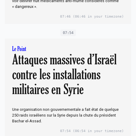
voir délivrer huit médicaments anti-rhume considérés comme
« dangereux ».
07:46
(06:46 in your timezone)
07:54
Le Point
Attaques massives d’Israël
contre les installations
militaires en Syrie
Une organisation non gouvernementale a fait état de quelque
250 raids israéliens sur la Syrie depuis la chute du président
Bachar el-Assad.
07:54
(06:54 in your timezone)