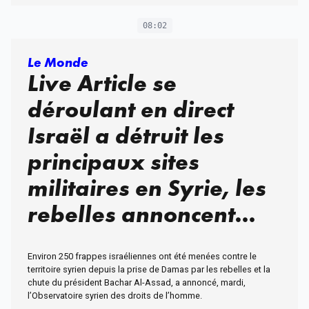
08:02
Le Monde
Live Article se
déroulant en direct
Israël a détruit les
principaux sites
militaires en Syrie, les
rebelles annoncent
publier une liste
Environ 250 frappes israéliennes ont été menées contre le
de tortionnaires
territoire syrien depuis la prise de Damas par les rebelles et la
chute du président Bachar Al-Assad, a annoncé, mardi,
du régime
l’Observatoire syrien des droits de l’homme.