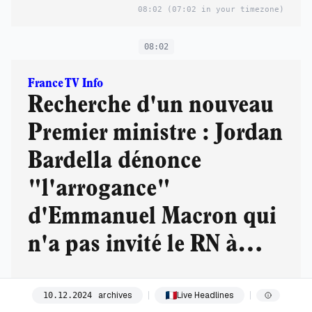
08:02
(07:02 in your timezone)
08:02
France TV Info
Recherche d'un nouveau
Premier ministre : Jordan
Bardella dénonce
"l'arrogance"
d'Emmanuel Macron qui
n'a pas invité le RN à
l'Elysée
Le président de la République a convié, mardi, tous les partis,
archives
Live Headlines
10
.
12
.
2024
sauf le RN et LFI.