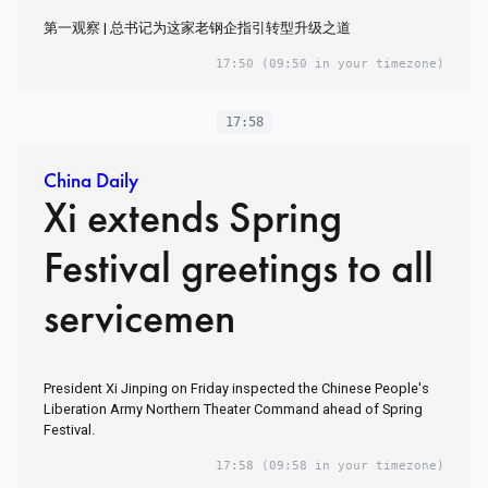
第一观察 | 总书记为这家老钢企指引转型升级之道
17:50
(09:50 in your timezone)
17:58
China Daily
Xi extends Spring
Festival greetings to all
servicemen
President Xi Jinping on Friday inspected the Chinese People's
Liberation Army Northern Theater Command ahead of Spring
Festival.
17:58
(09:58 in your timezone)