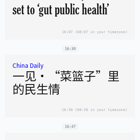
set to ‘gut public health’
16:07
(08:07 in your timezone)
16:30
China Daily
一见·“菜篮子”里
的民生情
16:30
(08:30 in your timezone)
16:47