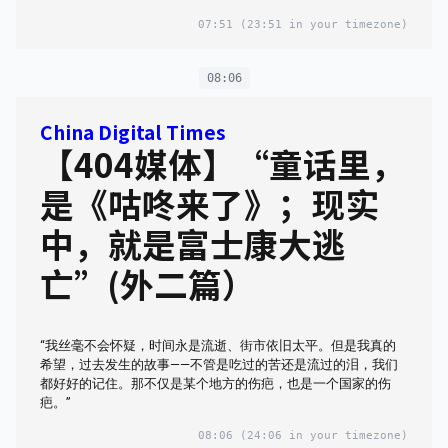
07:51
(23:51 in your timezone)
08:06
China Digital Times
【404媒体】“童话里，
是《咕咚来了》；现实
中，就是富士康大逃
亡”(外二篇）
“我丝毫不会怀疑，时间永是流逝、街市依旧太平。但是我真的
希望，过去发生的故事——不管是吃过的苦还是流过的泪，我们
都好好的记住。那不仅是某个地方的伤疤，也是一个国家的伤
疤。”
08:06
(24:06 in your timezone)