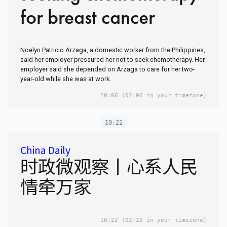
for breast cancer
Noelyn Patricio Arzaga, a domestic worker from the Philippines,
said her employer pressured her not to seek chemotherapy. Her
employer said she depended on Arzaga to care for her two-
year-old while she was at work.
10:06
(02:06 in your timezone)
10:22
China Daily
时政微观察丨心系人民
情牵万家
10:22
(02:22 in your timezone)