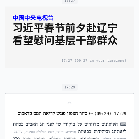
17:27
中国中央电视台
习近平春节前夕赴辽宁
看望慰问基层干部群众
17:27
(09:27 in your timezone)
17:29
⇠
סיור הצפון פוגש קריאת המס בדאבוס
(09:29)
17:29
העיתונים מדווחים על ביקורי שי לפני חג האביב במחוז
⌨
ליאונינג וביחידות צבאיות
(בייג'ינג דיילי, רשת הכלכלה הסינית, CCTV,