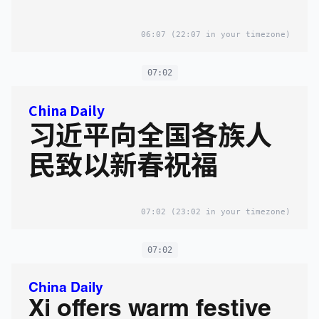
06:07
(22:07 in your timezone)
07:02
China Daily
习近平向全国各族人
民致以新春祝福
07:02
(23:02 in your timezone)
07:02
China Daily
Xi offers warm festive