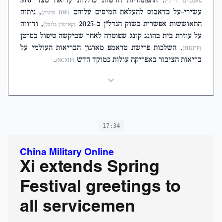
. התפתחויות חדשות כוללות קריאה מצד 370
גואנגמינג דיילי)
עשירי-על בדאבוס להעלאת המיסים עליהם
, ניתוח
(DW סינית)
התאוששות אפשרית בשוק הנדל"ן ב-2025
, ודיווח
(קאישין גלובל)
על עוזרת בית בהונג קונג שפוטרה לאחר שביקשה טיפול בסרטן
. השלכות פרישת טראמפ מארגון הבריאות העולמי על
(HKFP)
בריאות הציבור באפריקה עולות כמוקד חדש
.
(SCMP)
17:34
China Military Online
Xi extends Spring
Festival greetings to
all servicemen