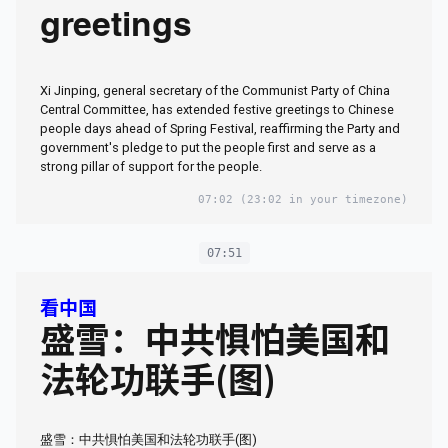
greetings
Xi Jinping, general secretary of the Communist Party of China
Central Committee, has extended festive greetings to Chinese
people days ahead of Spring Festival, reaffirming the Party and
government's pledge to put the people first and serve as a
strong pillar of support for the people.
07:02
(23:02 in your timezone)
07:51
看中国
盛雪：中共惧怕美国和
法轮功联手(图)
盛雪：中共惧怕美国和法轮功联手(图)