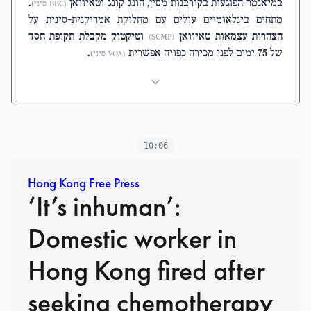
במיאנמר הפוגעות בקורבנות מסין, הונג קונג וטאיוואן
.
(BBC סיני)
מתחים בינלאומיים עולים עם מחלוקת אמריקנית-סינית על
הצהרות עצמאות טאיוואן
וטיקטוק מקבלת תקופת חסד
(SCMP)
של 75 ימים לפני מכירה כפויה אפשרית
.
(VOA סיני)
10:06
Hong Kong Free Press
‘It’s inhuman’:
Domestic worker in
Hong Kong fired after
seeking chemotherapy