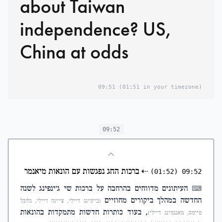
about Taiwan
independence? US,
China at odds
09:51
(01:51 in your timezone)
09:52
⇠
ברכות החג נפגשות עם הונאות מיאנמר
(01:52)
09:52
העיתונים מדווחים בהרחבה על ברכות שי ג'ינפינג לשנה
⌨
החדשה במהלך ביקורים מחוזיים
(בייג'ינג דיילי, צ'יינה דיילי, גלובל
, בעוד כותרות חדשות מתמקדות בהונאות
טיימס, גואנגמינג דיילי)