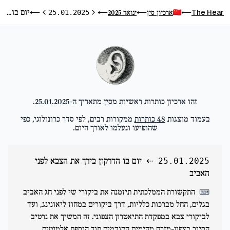
יום בו הדרקון בירך את הצבא לפני האביב
The Hear
ארכיון סין
ינואר 2025
⟵
25.01.2025
⟵
⟵
⟵
היום הקודם
היום הבא
זהו ארכיון כותרות ראשיות מ
סין
מתאריך ה-
25.01.2025
.
בעמוד מוצגות
48
כותרות
ממקורות רבים, לפי סדר כרונולוגי, כפי
שהופיעו ונעלמו לאורך היום.
⇠
יום בו הדרקון בירך את הצבא לפני
25.01.2025
האביב
התקשורת הממלכתית תיזמנה את ביקורי שי לפני חג האביב
⌨
בגלים, החל מברכות כלליות, דרך ביקורים במחוז ליאונינג, ועד
לביקורי צבא במפקדת התיאטרון הצפוני. זה המשיך את נרטיב
הסיור בצפון-מזרח מהימים הקודמים תוך הוספת אלמנטים