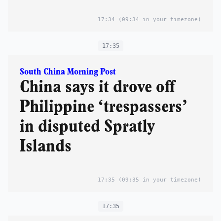
17:34
(09:34 in your timezone)
17:35
South China Morning Post
China says it drove off
Philippine ‘trespassers’
in disputed Spratly
Islands
17:35
(09:35 in your timezone)
17:35