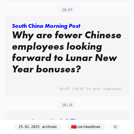
18:07
South China Morning Post
Why are fewer Chinese
employees looking
forward to Lunar New
Year bonuses?
18:07
(10:07 in your timezone)
18:14
Deutsche Welle 中文网
封面报道｜特朗普再冲
archives
Live Headlines
25
.
01
.
2025