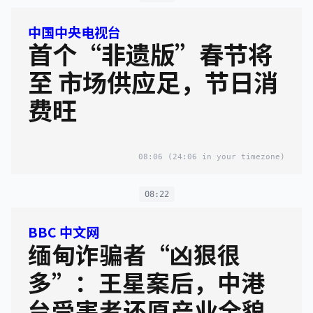
中国中央电视台
首个“非遗版”春节将
至 市场供应足，节日消
费旺
08:06
(24:06 in your timezone)
08:22
BBC 中文网
缅甸诈骗者“凶狠很
多”：王星案后，中港
台受害者还原产业全貌