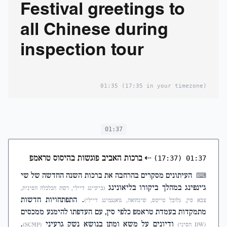
Festival greetings to
all Chinese during
inspection tour
01:35
(17:35 in your timezone)
01:37
⇠
ברכות האביב פוגשות בהיסוס טראמפ
(17:37)
01:37
העיתונים מסקרים בהרחבה את ברכות השנה החדשה של שי
⌨
ג'ינפינג במהלך ביקורו בליאונינג
(בייג'ינג דיילי, רשת הכלכלה הסינית,
. התפתחויות חדשות
צבא סין, גלובל טיימס, שינחואה, גואנגמינג דיילי)
מתמקדות בעמדת טראמפ כלפי סין, עם העדפתו להימנע ממכסים
ודיונים על משא ומתן בנושא נשק גרעיני
.
(DW הסיני)
(SCMP)