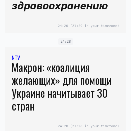
здравоохранению
24:20
(21:20 in your timezone)
24:28
NTV
Макрон: «коалиция
желающих» для помощи
Украине начитывает 30
стран
24:28
(21:28 in your timezone)