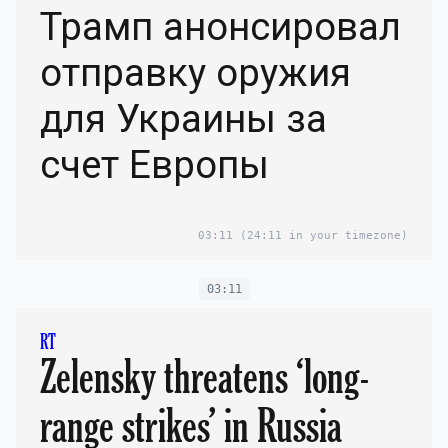
Трамп анонсировал
отправку оружия
для Украины за
счет Европы
03:11
(24:11 in your timezone)
03:11
RT
Zelensky threatens ‘long-
range strikes’ in Russia