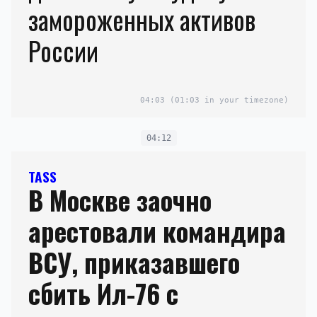
замороженных активов
России
04:03
(01:03 in your timezone)
04:12
TASS
В Москве заочно
арестовали командира
ВСУ, приказавшего
сбить Ил-76 с