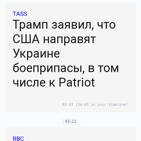
TASS
Трамп заявил, что
США направят
Украине
боеприпасы, в том
числе к Patriot
03:03
(24:03 in your timezone)
03:11
RBC