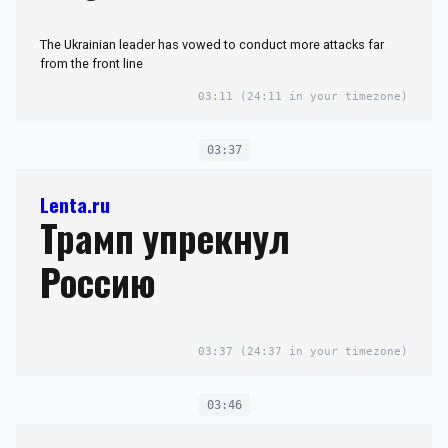
The Ukrainian leader has vowed to conduct more attacks far
from the front line
03:11
(24:11 in your timezone)
03:37
Lenta.ru
Трамп упрекнул
Россию
03:37
(24:37 in your timezone)
03:46