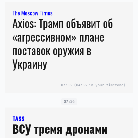
The Moscow Times
Axios: Трамп объявит об
«агрессивном» плане
поставок оружия в
Украину
07:56
(04:56 in your timezone)
07:56
TASS
ВСУ тремя дронами