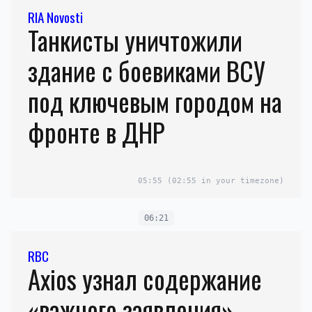
RIA Novosti
Танкисты уничтожили
здание с боевиками ВСУ
под ключевым городом на
фронте в ДНР
05:55
(02:55 in your timezone)
06:21
RBC
Axios узнал содержание
«важного заявления»