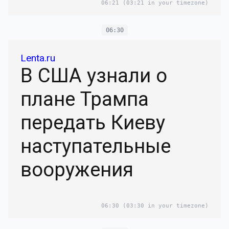
06:21
(03:21 in your timezone)
06:30
Lenta.ru
В США узнали о
плане Трампа
передать Киеву
наступательные
вооружения
06:30
(03:30 in your timezone)