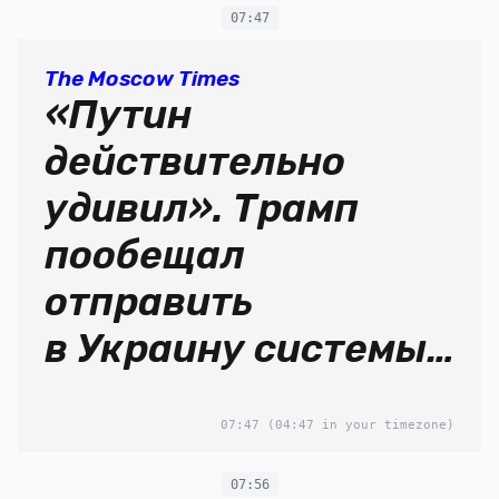
07:47
The Moscow Times
«Путин
действительно
удивил». Трамп
пообещал
отправить
в Украину системы
ПВО Patriot,
07:47
(04:47 in your timezone)
которые будут
оплачены ЕС
07:56