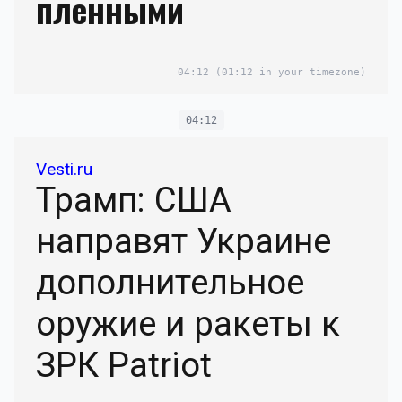
пленными
04:12
(01:12 in your timezone)
04:12
Vesti.ru
Трамп: США
направят Украине
дополнительное
оружие и ракеты к
ЗРК Patriot