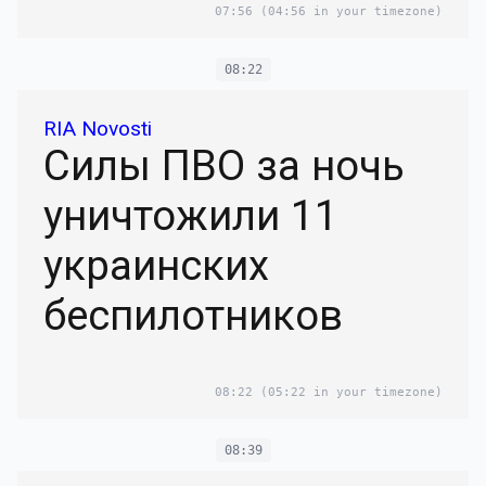
07:56
(04:56 in your timezone)
08:22
RIA Novosti
Силы ПВО за ночь
уничтожили 11
украинских
беспилотников
08:22
(05:22 in your timezone)
08:39