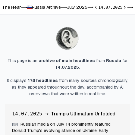
The Hear
Russia Archive
July 2025
⟶
⟶
⟶
14.07.2025
⟶
Previous day
Next d
This page is an
archive of main headlines
from
Russia
for
14.07.2025
.
It displays
178
headlines
from many sources chronologically,
as they appeared throughout the day, accompanied by AI
overviews that were written in real time.
⇢
Trump's Ultimatum Unfolded
14.07.2025
Russian media on July 14 prominently featured
⌨
Donald Trump's evolving stance on Ukraine. Early