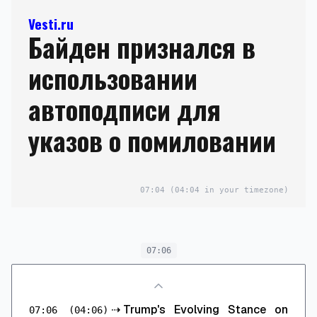
Vesti.ru
Байден признался в
использовании
автоподписи для
указов о помиловании
07:04
(04:04 in your timezone)
07:06
⇢
Trump's Evolving Stance on
07:06
(04:06)