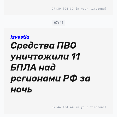
07:30
(04:30 in your timezone)
07:44
Izvestia
Средства ПВО
уничтожили 11
БПЛА над
регионами РФ за
ночь
07:44
(04:44 in your timezone)