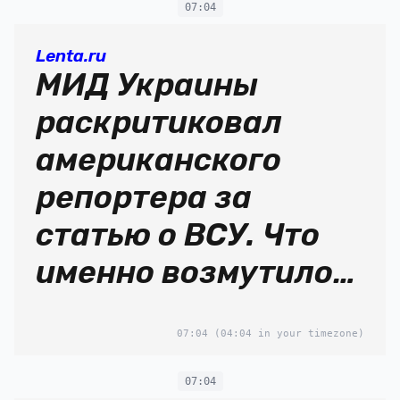
07:04
Lenta.ru
МИД Украины
раскритиковал
американского
репортера за
статью о ВСУ. Что
именно возмутило
Киев?
07:04
(04:04 in your timezone)
07:04