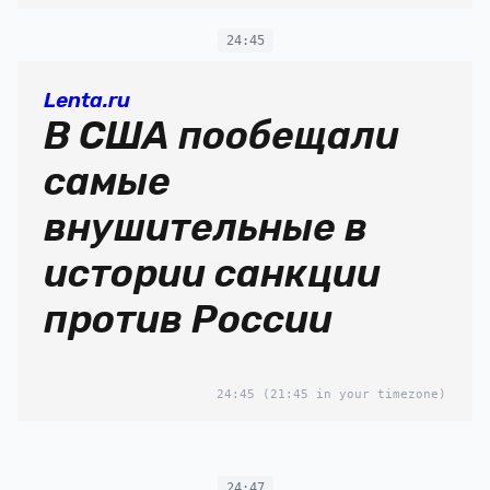
24:45
Lenta.ru
В США пообещали
самые
внушительные в
истории санкции
против России
24:45
(21:45 in your timezone)
24:47