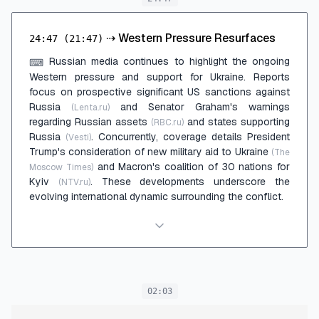
⇢
Western Pressure Resurfaces
24:47
(21:47)
Russian media continues to highlight the ongoing
⌨
Western pressure and support for Ukraine. Reports
focus on prospective significant US sanctions against
Russia
and Senator Graham's warnings
(Lenta.ru)
regarding Russian assets
and states supporting
(RBC.ru)
Russia
. Concurrently, coverage details President
(Vesti)
Trump's consideration of new military aid to Ukraine
(The
and Macron's coalition of 30 nations for
Moscow Times)
Kyiv
. These developments underscore the
(NTV.ru)
evolving international dynamic surrounding the conflict.
02:03