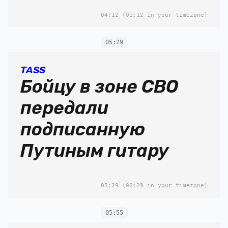
04:12
(01:12 in your timezone)
05:29
TASS
Бойцу в зоне СВО
передали
подписанную
Путиным гитару
05:29
(02:29 in your timezone)
05:55