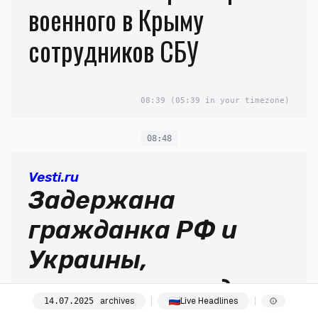
военного в Крыму
сотрудников СБУ
08:39
(05:39 in your timezone)
08:48
Vesti.ru
Задержана
гражданка РФ и
Украины,
готовившая подрыв
archives
Live Headlines
14
.
07
.
2025