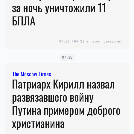
за ночь уничтожили 11
БПЛА
07:21
(04:21 in your timezone)
07:30
The Moscow Times
Патриарх Кирилл назвал
развязавшего войну
Путина примером доброго
христианина