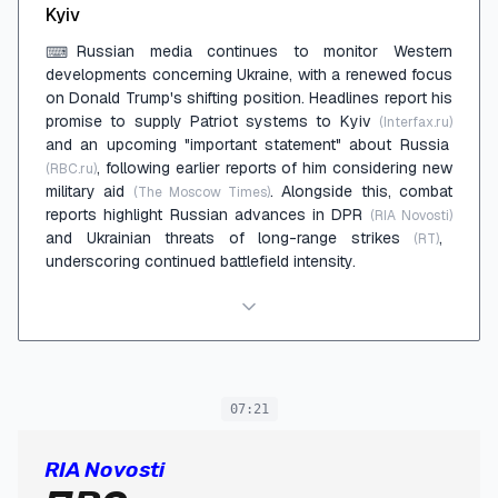
Kyiv
Russian media continues to monitor Western
⌨
developments concerning Ukraine, with a renewed focus
on Donald Trump's shifting position. Headlines report his
promise to supply Patriot systems to Kyiv
(Interfax.ru)
and an upcoming "important statement" about Russia
, following earlier reports of him considering new
(RBC.ru)
military aid
. Alongside this, combat
(The Moscow Times)
reports highlight Russian advances in DPR
(RIA Novosti)
and Ukrainian threats of long-range strikes
,
(RT)
underscoring continued battlefield intensity.
07:21
RIA Novosti