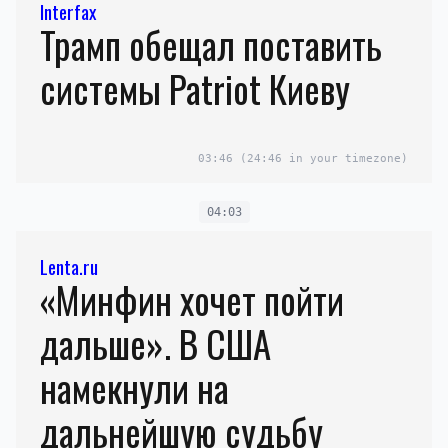
Interfax
Трамп обещал поставить
системы Patriot Киеву
03:46
(24:46 in your timezone)
04:03
Lenta.ru
«Минфин хочет пойти
дальше». В США
намекнули на
дальнейшую судьбу