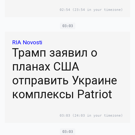
02:54
(23:54 in your timezone)
03:03
RIA Novosti
Трамп заявил о
планах США
отправить Украине
комплексы Patriot
03:03
(24:03 in your timezone)
03:03