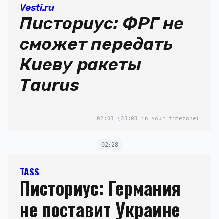
Vesti.ru
Писториус: ФРГ не
сможет передать
Киеву ракеты
Taurus
02:03
(23:03 in your timezone)
02:28
TASS
Писториус: Германия
не поставит Украине