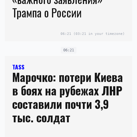
Трампа о России
06:21
(03:21 in your timezone)
06:21
TASS
Марочко: потери Киева
в боях на рубежах ЛНР
составили почти 3,9
тыс. солдат