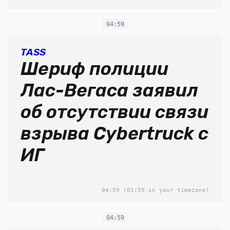
04:59
TASS
Шериф полиции
Лас-Вегаса заявил
об отсутствии связи
взрыва Cybertruck с
ИГ
04:59
(01:59 in your timezone)
04:59