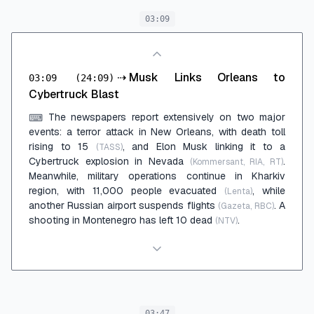
03:09
⇢
Musk Links Orleans to
03:09
(24:09)
Cybertruck Blast
The newspapers report extensively on two major
⌨
events: a terror attack in New Orleans, with death toll
rising to 15
, and Elon Musk linking it to a
(TASS)
Cybertruck explosion in Nevada
.
(Kommersant, RIA, RT)
Meanwhile, military operations continue in Kharkiv
region, with 11,000 people evacuated
, while
(Lenta)
another Russian airport suspends flights
. A
(Gazeta, RBC)
shooting in Montenegro has left 10 dead
.
(NTV)
03:47