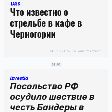
TASS
Что известно о
стрельбе в кафе в
Черногории
24:52
(21:52 in your timezone)
01:07
Izvestia
Посольство РФ
осудило шествие в
честь Бандеры в