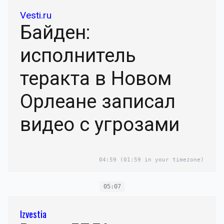
Vesti.ru
Байден:
исполнитель
теракта в Новом
Орлеане записал
видео с угрозами
04:59
(01:59 in your timezone)
05:07
Izvestia