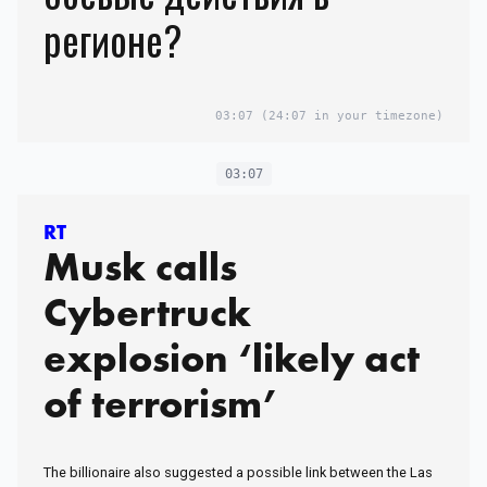
регионе?
03:07
(24:07 in your timezone)
03:07
RT
Musk calls
Cybertruck
explosion ‘likely act
of terrorism’
The billionaire also suggested a possible link between the Las