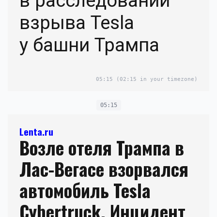
в расследовании
взрыва Tesla
у башни Трампа
05:15
(02:15 in your timezone)
05:15
Lenta.ru
Возле отеля Трампа в
Лас-Вегасе взорвался
автомобиль Tesla
Cybertruck. Инцидент