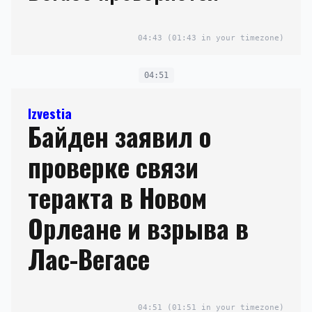
04:43
(01:43 in your timezone)
04:51
Izvestia
Байден заявил о
проверке связи
теракта в Новом
Орлеане и взрыва в
Лас-Вегасе
04:51
(01:51 in your timezone)