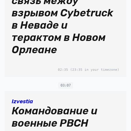
связь между
взрывом Cybetruck
в Неваде и
терактом в Новом
Орлеане
02:35
(23:35 in your timezone)
03:07
Izvestia
Командование и
военные РВСН