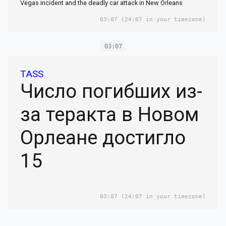
Vegas incident and the deadly car attack in New Orleans
03:07
(24:07 in your timezone)
03:07
TASS
Число погибших из-
за теракта в Новом
Орлеане достигло
15
03:07
(24:07 in your timezone)