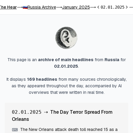
The Hear
Russia Archive
January 2025
⟶
⟶
⟶
02.01.2025
Previous day
Next
This page is an
archive of main headlines
from
Russia
for
02.01.2025
.
It displays
169
headlines
from many sources chronologically,
as they appeared throughout the day, accompanied by AI
overviews that were written in real time.
⇢
The Day Terror Spread From
02.01.2025
Orleans
The New Orleans attack death toll reached 15 as a
⌨