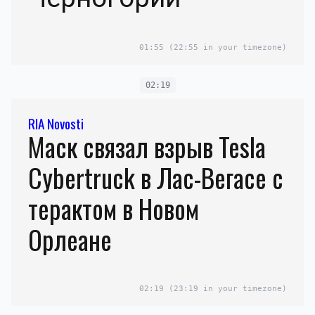
01:55
(22:55 in your timezone)
02:19
RIA Novosti
Маск связал взрыв Tesla
Cybertruck в Лас-Вегасе с
терактом в Новом
Орлеане
02:19
(23:19 in your timezone)