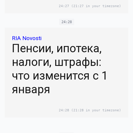
24:27
(21:27 in your timezone)
24:28
RIA Novosti
Пенсии, ипотека,
налоги, штрафы:
что изменится с 1
января
24:28
(21:28 in your timezone)