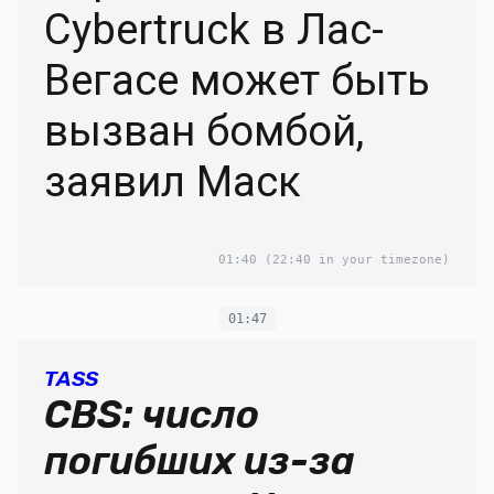
Cybertruck в Лас-
Вегасе может быть
вызван бомбой,
заявил Маск
01:40
(22:40 in your timezone)
01:47
TASS
CBS: число
погибших из-за