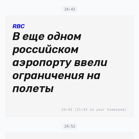
24:43
RBC
В еще одном
российском
аэропорту ввели
ограничения на
полеты
24:43
(21:43 in your timezone)
24:52