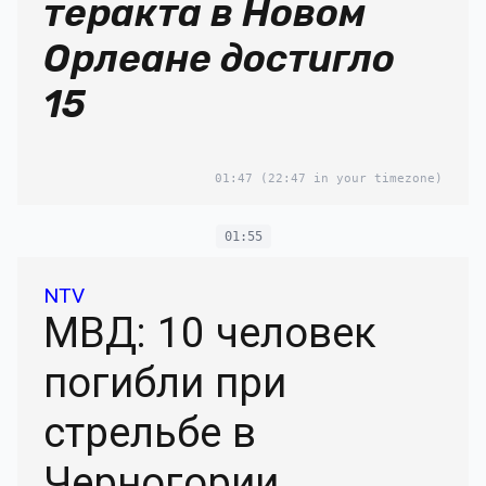
теракта в Новом
Орлеане достигло
15
01:47
(22:47 in your timezone)
01:55
NTV
МВД: 10 человек
погибли при
стрельбе в
Черногории