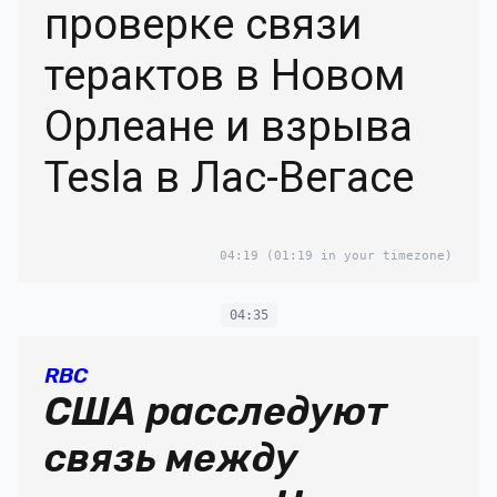
проверке связи
терактов в Новом
Орлеане и взрыва
Tesla в Лас-Вегасе
04:19
(01:19 in your timezone)
04:35
RBC
США расследуют
связь между