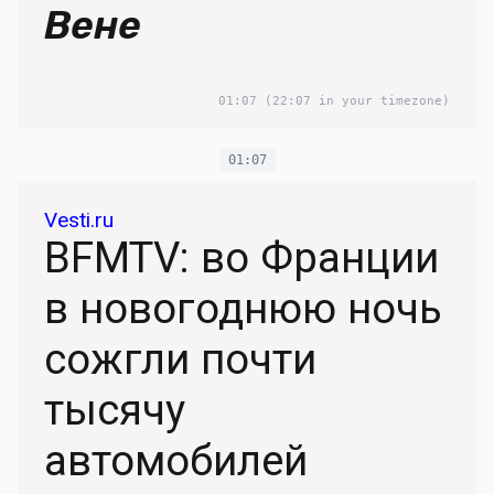
Вене
01:07
(22:07 in your timezone)
01:07
Vesti.ru
BFMTV: во Франции
в новогоднюю ночь
сожгли почти
тысячу
автомобилей