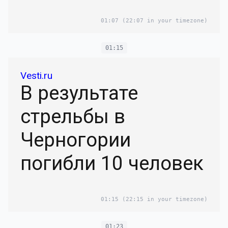
01:07
(22:07 in your timezone)
01:15
Vesti.ru
В результате
стрельбы в
Черногории
погибли 10 человек
01:15
(22:15 in your timezone)
01:23