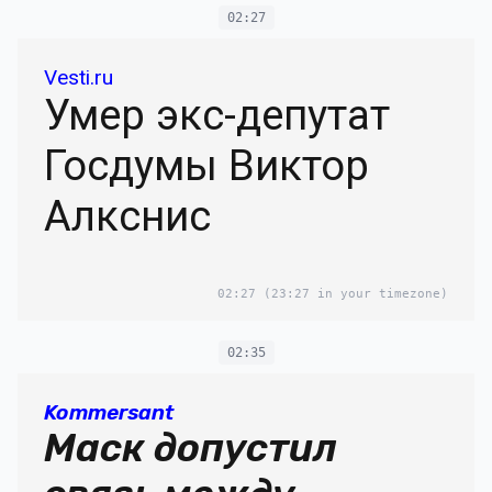
02:27
Vesti.ru
Умер экс-депутат
Госдумы Виктор
Алкснис
02:27
(23:27 in your timezone)
02:35
Kommersant
Маск допустил