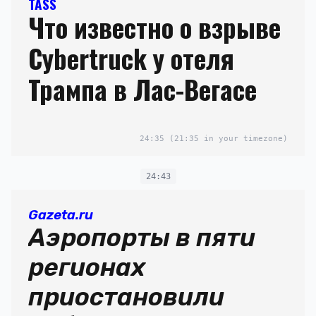
TASS
Что известно о взрыве
Cybertruck у отеля
Трампа в Лас-Вегасе
24:35
(21:35 in your timezone)
24:43
Gazeta.ru
Аэропорты в пяти
регионах
приостановили