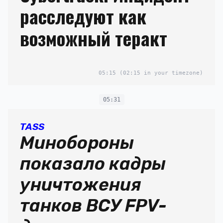
расследуют как
возможный теракт
05:15
(02:15 in your timezone)
05:31
TASS
Минобороны
показало кадры
уничтожения
танков ВСУ FPV-