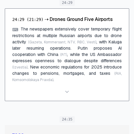
24:29
⇢
Drones Ground Five Airports
24:29
(21:29)
The newspapers extensively cover temporary flight
⌨
restrictions at multiple Russian airports due to drone
activity
, with Kaluga
(Gazeta, Kommersant, NTV, RBC, Vesti)
later resuming operations. Putin proposes AI
cooperation with China
, while the US Ambassador
(RT)
expresses openness to dialogue despite differences
. New economic regulations for 2025 introduce
(Izvestia)
changes to pensions, mortgages, and taxes
(RIA,
.
Komsomolskaya Pravda)
24:35