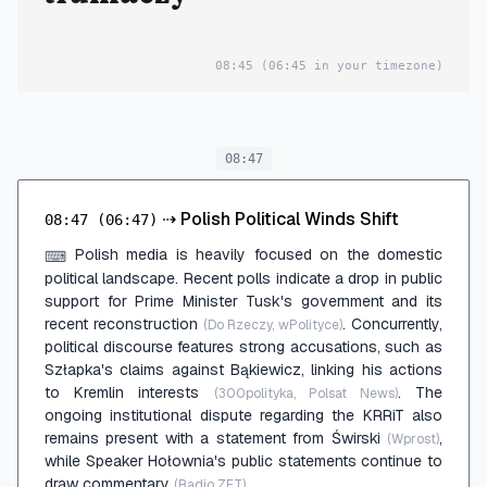
08:45
(06:45 in your timezone)
08:47
⇢
Polish Political Winds Shift
08:47
(06:47)
Polish media is heavily focused on the domestic
⌨
political landscape. Recent polls indicate a drop in public
support for Prime Minister Tusk's government and its
recent reconstruction
. Concurrently,
(Do Rzeczy, wPolityce)
political discourse features strong accusations, such as
Szłapka's claims against Bąkiewicz, linking his actions
to Kremlin interests
. The
(300polityka, Polsat News)
ongoing institutional dispute regarding the KRRiT also
remains present with a statement from Świrski
,
(Wprost)
while Speaker Hołownia's public statements continue to
draw commentary
.
(Radio ZET)