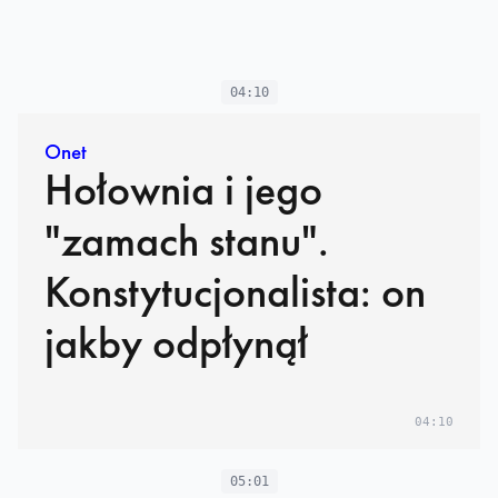
04:10
Onet
Hołownia i jego
"zamach stanu".
Konstytucjonalista: on
jakby odpłynął
04:10
05:01