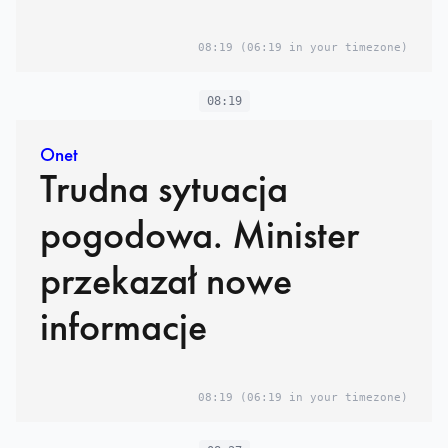
08:19
(06:19 in your timezone)
08:19
Onet
Trudna sytuacja
pogodowa. Minister
przekazał nowe
informacje
08:19
(06:19 in your timezone)