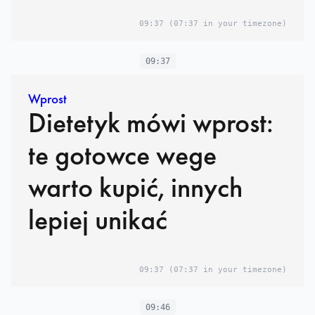
09:37
(07:37 in your timezone)
09:37
Wprost
Dietetyk mówi wprost:
te gotowce wege
warto kupić, innych
lepiej unikać
09:37
(07:37 in your timezone)
09:46