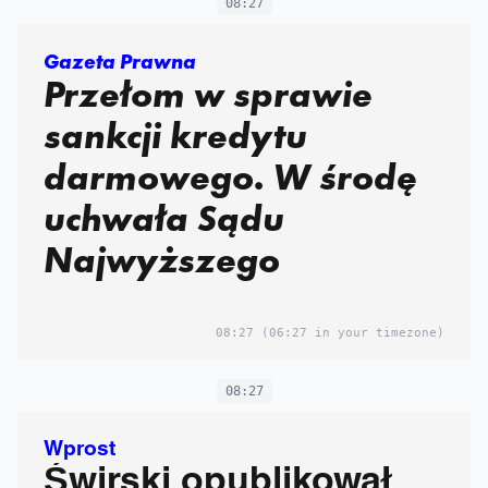
08:27
Gazeta Prawna
Przełom w sprawie
sankcji kredytu
darmowego. W środę
uchwała Sądu
Najwyższego
08:27
(06:27 in your timezone)
08:27
Wprost
Świrski opublikował