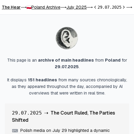
The Hear
Poland Archive
July 2025
⟶
⟶
⟶
29.07.2025
⟶
Previous day
Next d
This page is an
archive of main headlines
from
Poland
for
29.07.2025
.
It displays
151
headlines
from many sources chronologically,
as they appeared throughout the day, accompanied by AI
overviews that were written in real time.
⇢
The Court Ruled, The Parties
29.07.2025
Shifted
Polish media on July 29 highlighted a dynamic
⌨