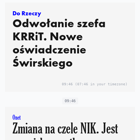
Do Rzeczy
Odwołanie szefa
KRRiT. Nowe
oświadczenie
Świrskiego
09:46
(07:46 in your timezone)
09:46
Onet
Zmiana na czele NIK. Jest