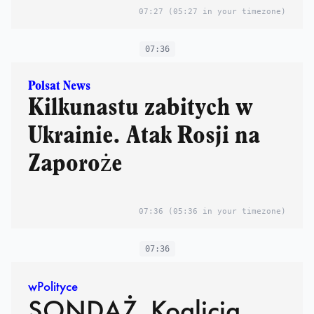
07:27
(05:27 in your timezone)
07:36
Polsat News
Kilkunastu zabitych w
Ukrainie. Atak Rosji na
Zaporoże
07:36
(05:36 in your timezone)
07:36
wPolityce
SONDAŻ. Koalicja