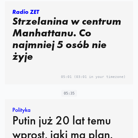
Radio ZET
Strzelanina w centrum
Manhattanu. Co
najmniej 5 osób nie
żyje
05:01
(03:01 in your timezone)
05:35
Polityka
Putin już 20 lat temu
wprost, jaki ma plan.