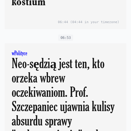
kostium
06:44
(04:44 in your timezone)
06:53
wPolityce
Neo-sędzią jest ten, kto
orzeka wbrew
oczekiwaniom. Prof.
Szczepaniec ujawnia kulisy
absurdu sprawy