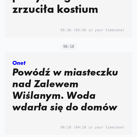
zrzuciła kostium
05:36
(03:36 in your timezone)
06:18
Onet
Powódź w miasteczku
nad Zalewem
Wiślanym. Woda
wdarła się do domów
06:18
(04:18 in your timezone)