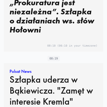
„Prokuratura jest
niezależna”. Szłapka
o działaniach ws. słów
Hołowni
08:10
(06:10 in your timezone)
08:19
Polsat News
Szłapka uderza w
Bąkiewicza. "Zamęt w
interesie Kremla"