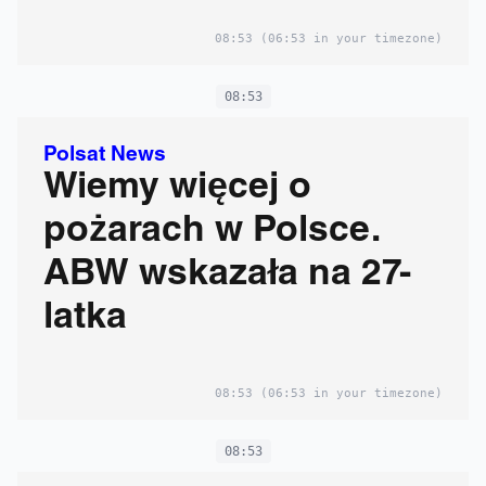
Hołowni
08:53
(06:53 in your timezone)
08:53
Polsat News
Wiemy więcej o
pożarach w Polsce.
ABW wskazała na 27-
latka
08:53
(06:53 in your timezone)
08:53