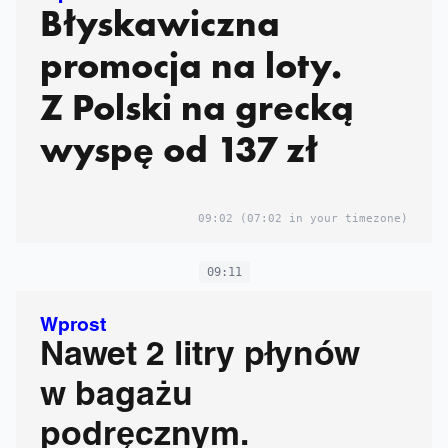
Błyskawiczna
promocja na loty.
Z Polski na grecką
wyspę od 137 zł
09:02
(07:02 in your timezone)
09:11
Wprost
Nawet 2 litry płynów
w bagażu
podręcznym.