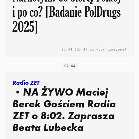
i po co? [Badanie PolDrugs
2025]
07:44
(05:44 in your timezone)
07:44
Radio ZET
•NA ŻYWO Maciej
Berek Gościem Radia
ZET o 8:02. Zaprasza
Beata Lubecka