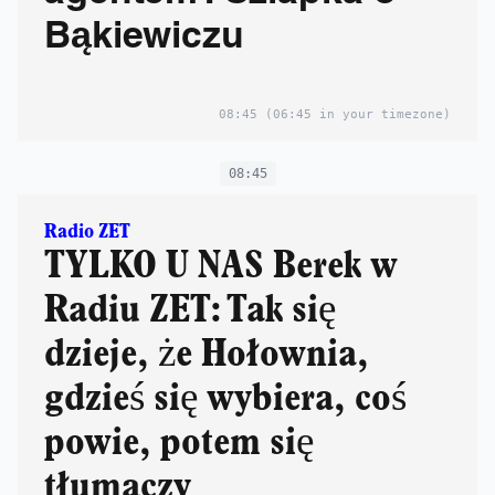
Bąkiewiczu
08:45
(06:45 in your timezone)
08:45
Radio ZET
TYLKO U NAS Berek w
Radiu ZET: Tak się
dzieje, że Hołownia,
gdzieś się wybiera, coś
powie, potem się
tłumaczy