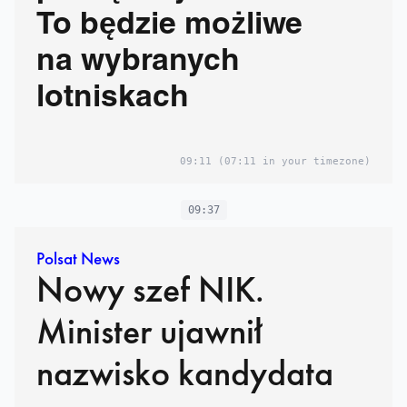
To będzie możliwe
na wybranych
lotniskach
09:11
(07:11 in your timezone)
09:37
Polsat News
Nowy szef NIK.
Minister ujawnił
nazwisko kandydata