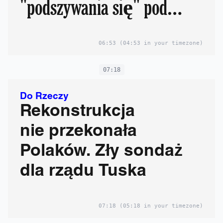
"podszywania się" pod
sędziego
06:53
(04:53 in your timezone)
07:18
Do Rzeczy
Rekonstrukcja
nie przekonała
Polaków. Zły sondaż
dla rządu Tuska
07:18
(05:18 in your timezone)