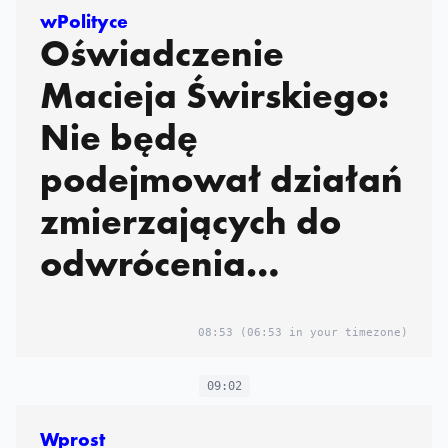
wPolityce
Oświadczenie
Macieja Świrskiego:
Nie będę
podejmował działań
zmierzających do
odwrócenia
odwołania mnie z
funkcji
08:53
(06:53 in your timezone)
09:02
Wprost