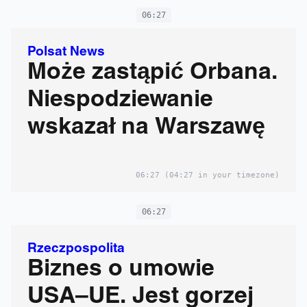
06:27
Polsat News
Może zastąpić Orbana.
Niespodziewanie
wskazał na Warszawę
06:27
(04:27 in your timezone)
06:27
Rzeczpospolita
Biznes o umowie
USA–UE. Jest gorzej