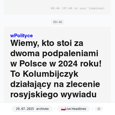
09:46
(07:46 in your timezone)
09:46
wPolityce
Wiemy, kto stoi za
dwoma podpaleniami
w Polsce w 2024 roku!
To Kolumbijczyk
działający na zlecenie
rosyjskiego wywiadu
archives
Live Headlines
29
.
07
.
2025
09:46
(07:46 in your timezone)