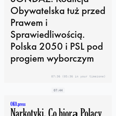
Obywatelska tuż przed
Prawem i
Sprawiedliwością.
Polska 2050 i PSL pod
progiem wyborczym
07:36
(05:36 in your timezone)
07:44
OKO.press
Narkotyki. Co biorą Polacy