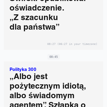
oświadczenie.
„Z szacunku
dla państwa”
08:27
(06:27 in your timezone)
08:45
Polityka 300
„Albo jest
pożytecznym idiotą,
albo świadomym
agentem”. Szłapka o