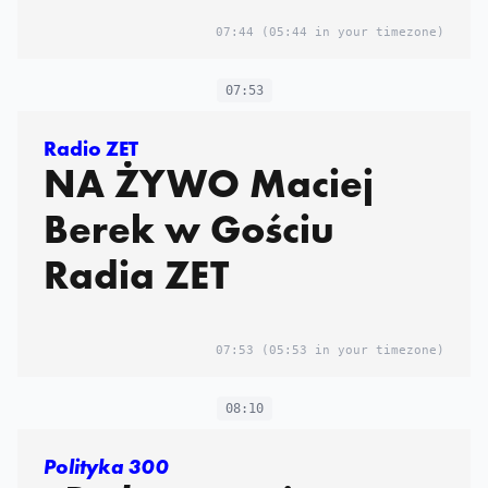
07:44
(05:44 in your timezone)
07:53
Radio ZET
NA ŻYWO Maciej
Berek w Gościu
Radia ZET
07:53
(05:53 in your timezone)
08:10
Polityka 300