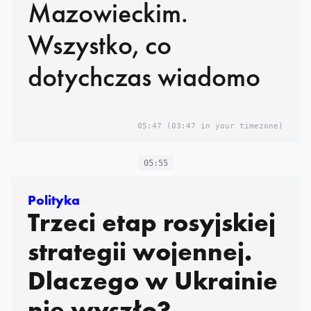
Mazowieckim.
Wszystko, co
dotychczas wiadomo
05:47
(03:47 in your timezone)
05:55
Polityka
Trzeci etap rosyjskiej
strategii wojennej.
Dlaczego w Ukrainie
nie wyszło?