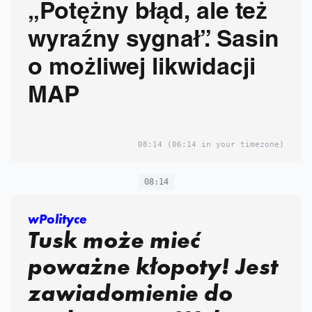
„Potężny błąd, ale też
wyraźny sygnał”. Sasin
o możliwej likwidacji
MAP
08:14
(06:14 in your timezone)
08:14
wPolityce
Tusk może mieć
poważne kłopoty! Jest
zawiadomienie do