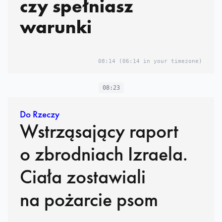
czy spełniasz
warunki
08:14
(06:14 in your timezone)
08:23
Do Rzeczy
Wstrząsający raport
o zbrodniach Izraela.
Ciała zostawiali
na pożarcie psom