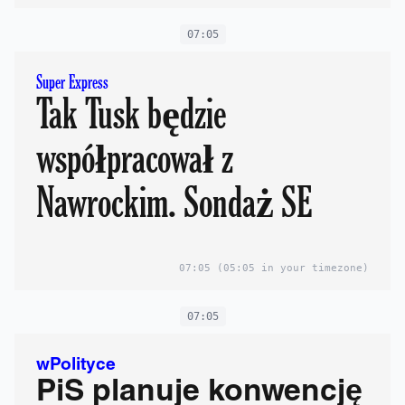
07:05
Super Express
Tak Tusk będzie
współpracował z
Nawrockim. Sondaż SE
07:05
(05:05 in your timezone)
07:05
wPolityce
PiS planuje konwencję