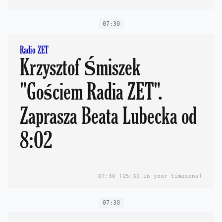
07:30
Radio ZET
Krzysztof Śmiszek
"Gościem Radia ZET".
Zaprasza Beata Lubecka od
8:02
07:30
(05:30 in your timezone)
07:30