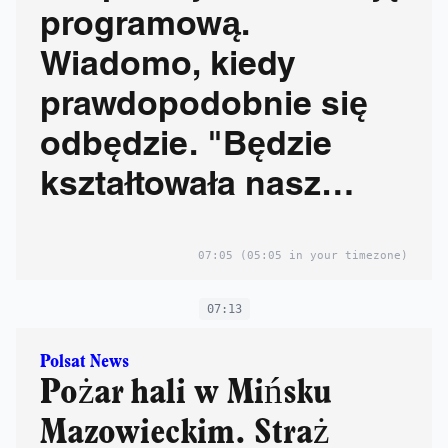
programową.
Wiadomo, kiedy
prawdopodobnie się
odbędzie. "Będzie
kształtowała nasz
program na zbliżające
07:05
(05:05 in your timezone)
się wybory"
07:13
Polsat News
Pożar hali w Mińsku
Mazowieckim. Straż