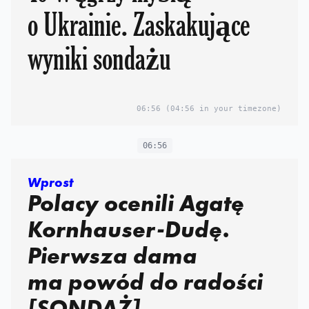
o Ukrainie. Zaskakujące
wyniki sondażu
06:56
(04:56 in your timezone)
06:56
Wprost
Polacy ocenili Agatę
Kornhauser-Dudę.
Pierwsza dama
ma powód do radości
[SONDAŻ]