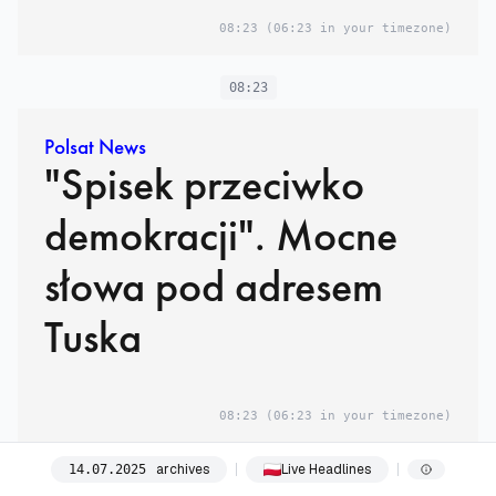
08:23
(06:23 in your timezone)
08:23
Polsat News
"Spisek przeciwko
demokracji". Mocne
słowa pod adresem
Tuska
08:23
(06:23 in your timezone)
archives
Live Headlines
14
.
07
.
2025
08:23