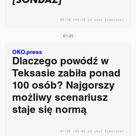
06:56
(04:56 in your timezone)
07:05
OKO.press
Dlaczego powódź w
Teksasie zabiła ponad
100 osób? Najgorszy
możliwy scenariusz
staje się normą
07:05
(05:05 in your timezone)