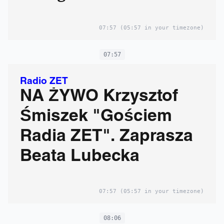
07:57
(05:57 in your timezone)
07:57
Radio ZET
NA ŻYWO Krzysztof
Śmiszek "Gościem
Radia ZET". Zaprasza
Beata Lubecka
07:57
(05:57 in your timezone)
08:06