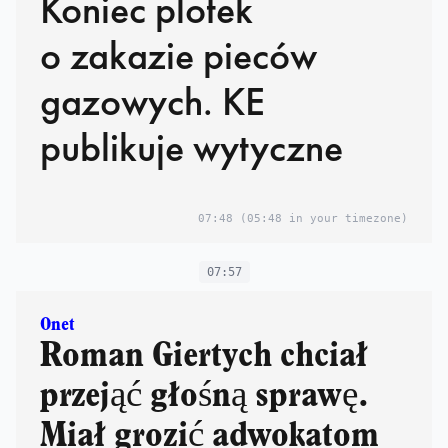
Koniec plotek
o zakazie pieców
gazowych. KE
publikuje wytyczne
07:48
(05:48 in your timezone)
07:57
Onet
Roman Giertych chciał
przejąć głośną sprawę.
Miał grozić adwokatom