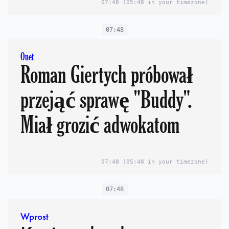
07:48
(05:48 in your timezone)
07:48
Onet
Roman Giertych próbował
przejąć sprawę "Buddy".
Miał grozić adwokatom
07:48
(05:48 in your timezone)
07:48
Wprost