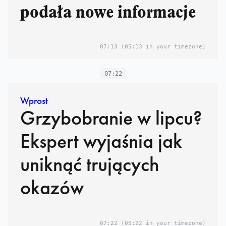
podała nowe informacje
07:13
(05:13 in your timezone)
07:22
Wprost
Grzybobranie w lipcu?
Ekspert wyjaśnia jak
uniknąć trujących
okazów
07:22
(05:22 in your timezone)