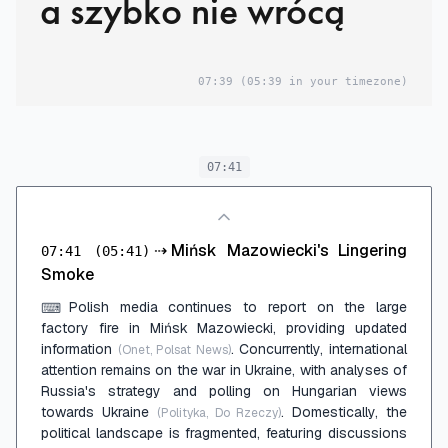
a szybko nie wrócą
07:39
(05:39 in your timezone)
07:41
⇢
Mińsk Mazowiecki's Lingering
07:41
(05:41)
Smoke
Polish media continues to report on the large
⌨
factory fire in Mińsk Mazowiecki, providing updated
information
. Concurrently, international
(Onet, Polsat News)
attention remains on the war in Ukraine, with analyses of
Russia's strategy and polling on Hungarian views
towards Ukraine
. Domestically, the
(Polityka, Do Rzeczy)
political landscape is fragmented, featuring discussions