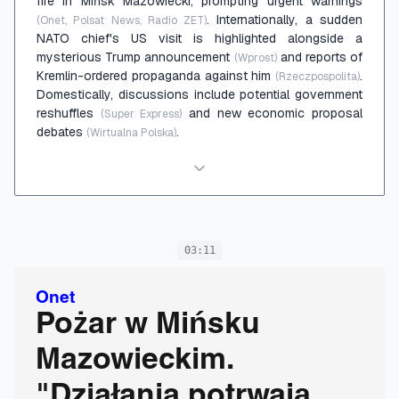
fire in Mińsk Mazowiecki, prompting urgent warnings
. Internationally, a sudden
(Onet, Polsat News, Radio ZET)
NATO chief's US visit is highlighted alongside a
mysterious Trump announcement
and reports of
(Wprost)
Kremlin-ordered propaganda against him
.
(Rzeczpospolita)
Domestically, discussions include potential government
reshuffles
and new economic proposal
(Super Express)
debates
.
(Wirtualna Polska)
03:11
Onet
Pożar w Mińsku
Mazowieckim.
"Działania potrwają