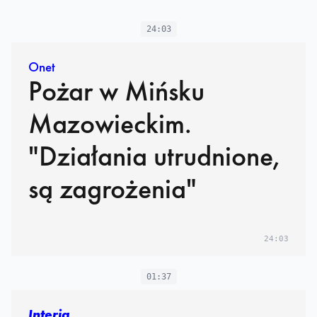
24:03
Onet
Pożar w Mińsku
Mazowieckim.
"Działania utrudnione,
są zagrożenia"
24:03
01:37
Interia