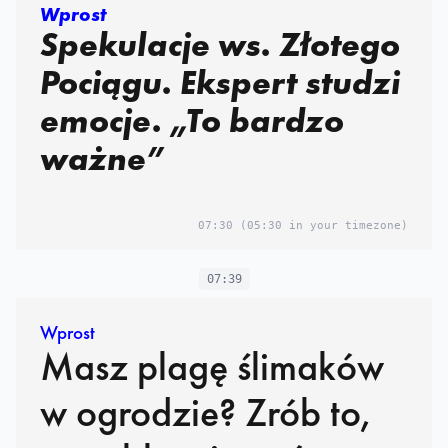
Wprost
Spekulacje ws. Złotego
Pociągu. Ekspert studzi
emocje. „To bardzo
ważne”
07:30
(05:30 in your timezone)
07:39
Wprost
Masz plagę ślimaków
w ogrodzie? Zrób to,