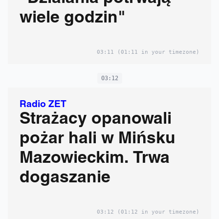
wiele godzin"
03:11
(01:11 in your timezone)
03:12
Radio ZET
Strażacy opanowali
pożar hali w Mińsku
Mazowieckim. Trwa
dogaszanie
03:12
(01:12 in your timezone)