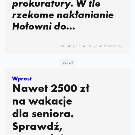
prokuratury. W tle
rzekome nakłanianie
Hołowni do
popełnienia
przestępstwa
08:14
(06:14 in your timezone)
08:14
Wprost
Nawet 2500 zł
na wakacje
dla seniora.
Sprawdź,