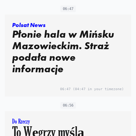
06:47
Polsat News
Płonie hala w Mińsku
Mazowieckim. Straż
podała nowe
informacje
06:47
(04:47 in your timezone)
06:56
Do Rzeczy
To Węgrzy myślą