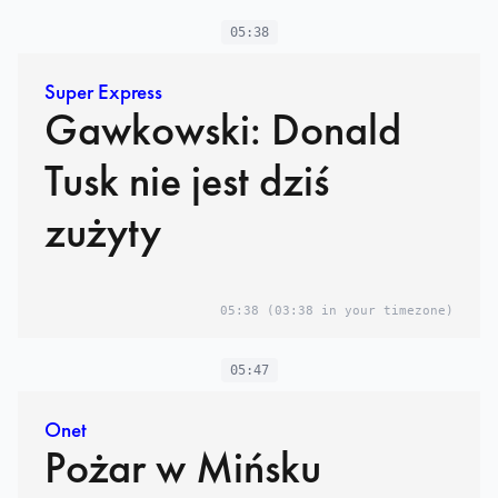
05:38
Super Express
Gawkowski: Donald
Tusk nie jest dziś
zużyty
05:38
(03:38 in your timezone)
05:47
Onet
Pożar w Mińsku