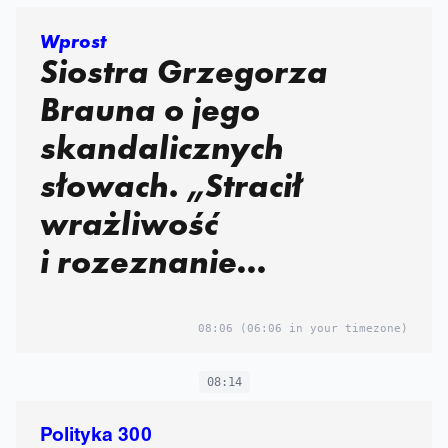
Wprost
Siostra Grzegorza
Brauna o jego
skandalicznych
słowach. „Stracił
wrażliwość
i rozeznanie
w faktach”
08:06
(06:06 in your timezone)
08:14
Polityka 300