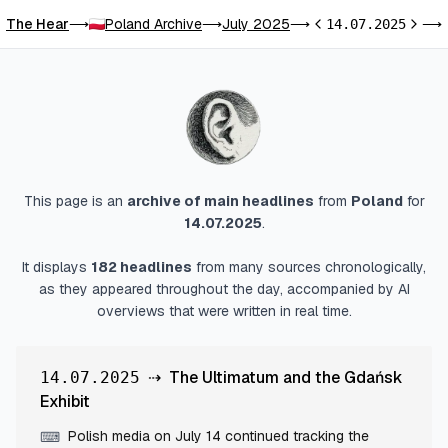
The Hear
Poland Archive
July 2025
⟶
⟶
⟶
14.07.2025
⟶
Previous day
Next d
This page is an
archive of main headlines
from
Poland
for
14.07.2025
.
It displays
182
headlines
from many sources chronologically,
as they appeared throughout the day, accompanied by AI
overviews that were written in real time.
⇢
The Ultimatum and the Gdańsk
14.07.2025
Exhibit
Polish media on July 14 continued tracking the
⌨