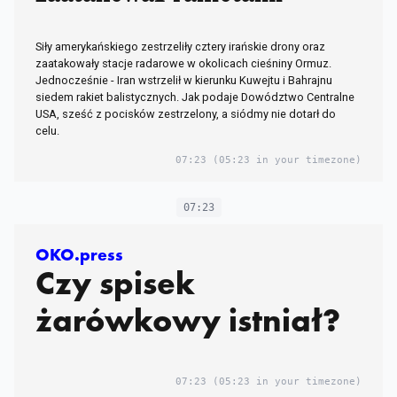
Siły amerykańskiego zestrzeliły cztery irańskie drony oraz
zaatakowały stacje radarowe w okolicach cieśniny Ormuz.
Jednocześnie - Iran wstrzelił w kierunku Kuwejtu i Bahrajnu
siedem rakiet balistycznych. Jak podaje Dowództwo Centralne
USA, sześć z pocisków zestrzelony, a siódmy nie dotarł do
celu.
07:23
(05:23 in your timezone)
07:23
OKO.press
Czy spisek
żarówkowy istniał?
07:23
(05:23 in your timezone)