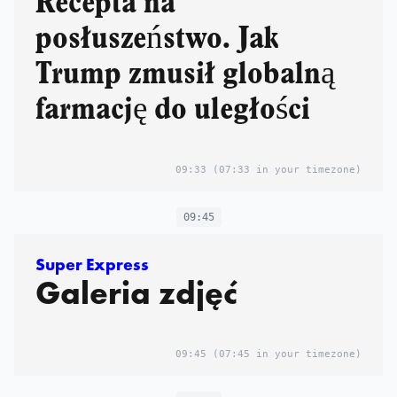
Recepta na
posłuszeństwo. Jak
Trump zmusił globalną
farmację do uległości
09:33
(07:33 in your timezone)
09:45
Super Express
Galeria zdjęć
09:45
(07:45 in your timezone)