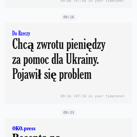
09:08
(07:08 in your timezone)
09:16
Do Rzeczy
Chcą zwrotu pieniędzy
za pomoc dla Ukrainy.
Pojawił się problem
09:16
(07:16 in your timezone)
09:33
OKO.press