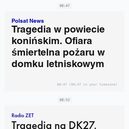
08:47
Polsat News
Tragedia w powiecie
konińskim. Ofiara
śmiertelna pożaru w
domku letniskowym
08:47
(06:47 in your timezone)
08:53
Radio ZET
Tragedia na DK27.