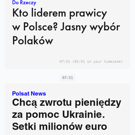
Do Rzeczy
Kto liderem prawicy
w Polsce? Jasny wybór
Polaków
07:51
(05:51 in your timezone)
07:51
Polsat News
Chcą zwrotu pieniędzy
za pomoc Ukrainie.
Setki milionów euro