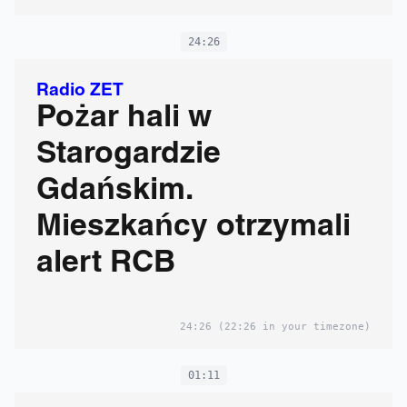
24:26
Radio ZET
Pożar hali w
Starogardzie
Gdańskim.
Mieszkańcy otrzymali
alert RCB
24:26
(22:26 in your timezone)
01:11