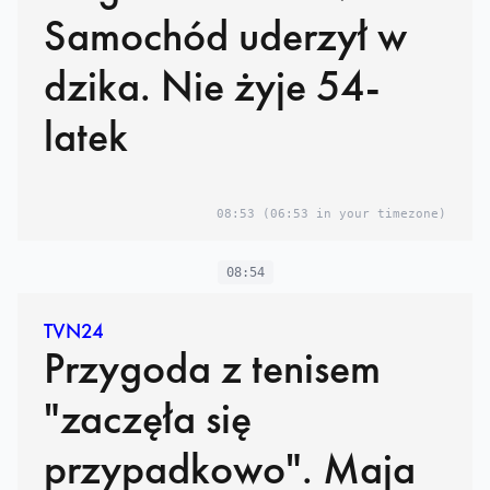
Samochód uderzył w
dzika. Nie żyje 54-
latek
08:53
(06:53 in your timezone)
08:54
TVN24
Przygoda z tenisem
"zaczęła się
przypadkowo". Maja