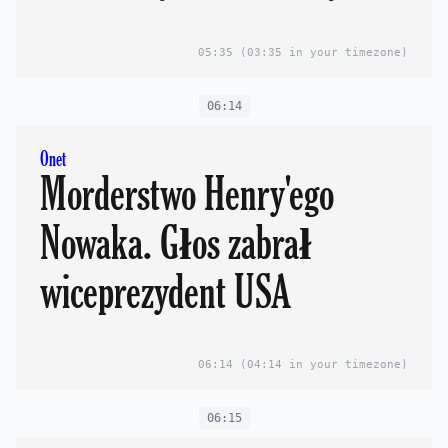
05:35
(03:35 in your timezone)
06:14
Onet
Morderstwo Henry'ego
Nowaka. Głos zabrał
wiceprezydent USA
06:14
(04:14 in your timezone)
06:15