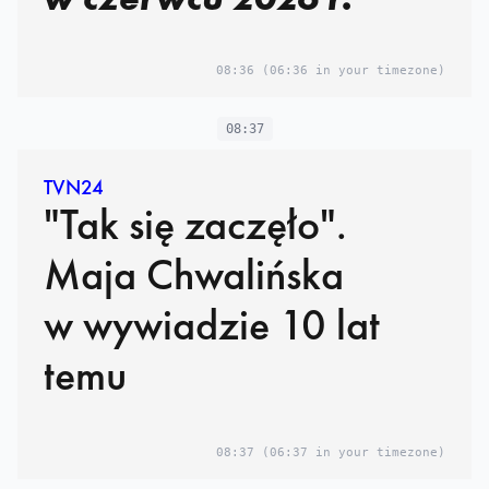
08:36
(06:36 in your timezone)
08:37
TVN24
"Tak się zaczęło".
Maja Chwalińska
w wywiadzie 10 lat
temu
08:37
(06:37 in your timezone)