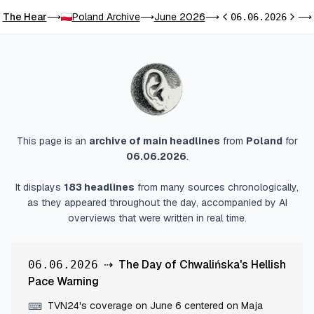
The Hear
Poland Archive
June 2026
⟶
⟶
⟶
06.06.2026
⟶
Previous day
Next 
This page is an
archive of main headlines
from
Poland
for
06.06.2026
.
It displays
183
headlines
from many sources chronologically,
as they appeared throughout the day, accompanied by AI
overviews that were written in real time.
⇢
The Day of Chwalińska's Hellish
06.06.2026
Pace Warning
TVN24's coverage on June 6 centered on Maja
⌨