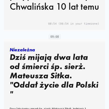
Chwalińska 10 lat temu
08:54
(06:54 in your timezone)
09:08
Niezależna
Dziś mijają dwa lata
od śmierci śp. sierż.
Mateusza Sitka.
"Oddał życie dla Polski
"
Dwa lata temu zmarł śp. sierż. Mateusz Sitek, żołnierz 1.