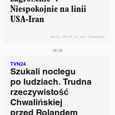
Niespokojnie na linii
USA-Iran
06:32
(04:32 in your timezone)
06:38
TVN24
Szukali noclegu
po ludziach. Trudna
rzeczywistość
Chwalińskiej
przed Rolandem