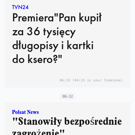
TVN24
Premiera"Pan kupił
za 36 tysięcy
długopisy i kartki
do ksero?"
06:15
(04:15 in your timezone)
06:32
Polsat News
"Stanowiły bezpośrednie
zagrożenie".