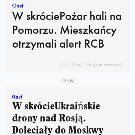
Onet
W skróciePożar hali na
Pomorzu. Mieszkańcy
otrzymali alert RCB
01:11
(23:11 in your timezone)
05:35
Onet
W skrócieUkraińskie
drony nad Rosją.
Doleciały do Moskwy