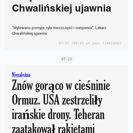
Chwalińskiej ujawnia
"Wylewano pomyje, tyle nieszczęść i cierpienia". Lekarz
Chwalińskiej ujawnia
07:17
(05:17 in your timezone)
07:23
Niezależna
Znów gorąco w cieśninie
Ormuz. USA zestrzeliły
irańskie drony. Teheran
zaatakował rakietami