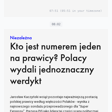
07:51
(05:51 in your timezone)
08:02
Niezależna
Kto jest numerem jeden
na prawicy? Polacy
wydali jednoznaczny
werdykt
Jarosław Kaczyński wciąż pozostaje najważniejszą postacią
polskiej prawicy według większości Polaków - wynika z
najnowszego sondażu przeprowadzonego dla "Super
Expressu". Prezesa PiS jako lidera tej części sceny politycznej