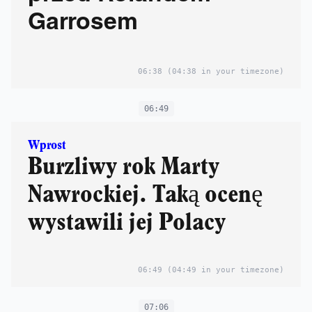
Garrosem
06:38
(04:38 in your timezone)
06:49
Wprost
Burzliwy rok Marty
Nawrockiej. Taką ocenę
wystawili jej Polacy
06:49
(04:49 in your timezone)
07:06