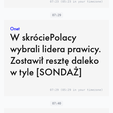
07:23
(05:23 in your timezone)
07:29
Onet
W skróciePolacy
wybrali lidera prawicy.
Zostawił resztę daleko
w tyle [SONDAŻ]
07:29
(05:29 in your timezone)
07:40