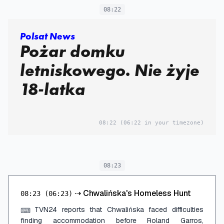
08:22
Polsat News
Pożar domku
letniskowego. Nie żyje
18-latka
08:22
(06:22 in your timezone)
08:23
⇢
Chwalińska's Homeless Hunt
08:23
(06:23)
TVN24 reports that Chwalińska faced difficulties
⌨
finding accommodation before Roland Garros,