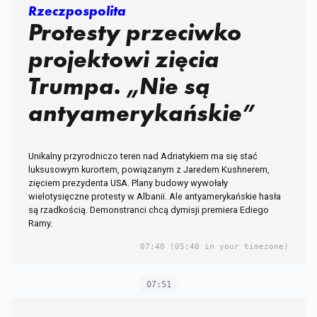
Rzeczpospolita
Protesty przeciwko
projektowi zięcia
Trumpa. „Nie są
antyamerykańskie”
Unikalny przyrodniczo teren nad Adriatykiem ma się stać
luksusowym kurortem, powiązanym z Jaredem Kushnerem,
zięciem prezydenta USA. Plany budowy wywołały
wielotysięczne protesty w Albanii. Ale antyamerykańskie hasła
są rzadkością. Demonstranci chcą dymisji premiera Ediego
Ramy.
07:40
(05:40 in your timezone)
07:51