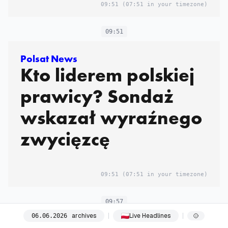
09:51
(07:51 in your timezone)
09:51
Polsat News
Kto liderem polskiej
prawicy? Sondaż
wskazał wyraźnego
zwycięzcę
09:51
(07:51 in your timezone)
09:57
archives
Live Headlines
06
.
06
.
2026