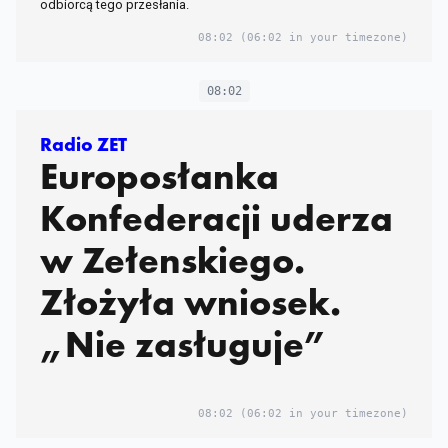
odbiorcą tego przesłania.
08:02
(06:02 in your timezone)
08:02
Radio ZET
Europosłanka
Konfederacji uderza
w Zełenskiego.
Złożyła wniosek.
„Nie zasługuje”
08:02
(06:02 in your timezone)