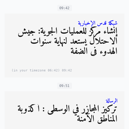
09:42
شبكة قدس الإخبارية
إنشاء مركز للعمليات الجوية: جيش
الاحتلال يستعد لنهاية سنوات
الهدوء في الضفة
(06:42 in your timezone)
09:42
09:51
الرسالة
تركيز المجازر في الوسطى : أكذوبة
المناطق الآمنة