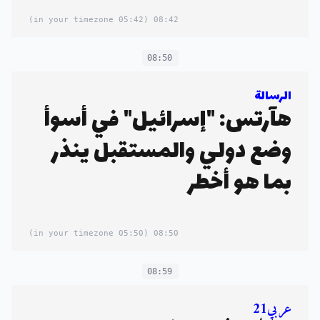
(05:42 in your timezone)
08:42
08:50
الرسالة
هآرتس: "إسرائيل" في أسوأ
وضع دولي والمستقبل ينذر
بما هو أخطر
(05:50 in your timezone)
08:50
08:59
عربي21