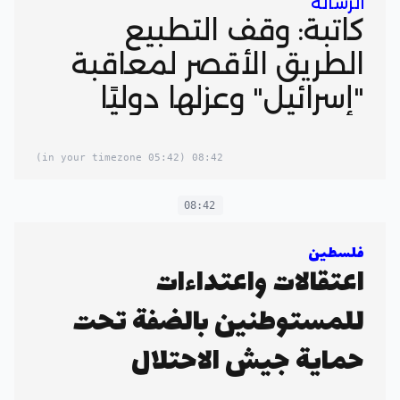
الرسالة
كاتبة: وقف التطبيع
الطريق الأقصر لمعاقبة
"إسرائيل" وعزلها دوليًا
(05:42 in your timezone)
08:42
08:42
فلسطين
اعتقالات واعتداءات
للمستوطنين بالضفة تحت
حماية جيش الاحتلال