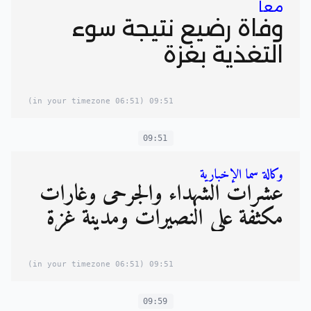
معا
وفاة رضيع نتيجة سوء
التغذية بغزة
(06:51 in your timezone)
09:51
09:51
وكالة سما الإخبارية
عشرات الشهداء والجرحى وغارات
مكثفة على النصيرات ومدينة غزة
(06:51 in your timezone)
09:51
09:59