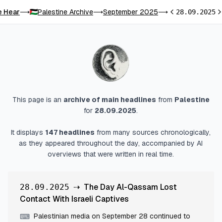
e Hear
Palestine Archive
September 2025
⟶
⟶
⟶
28.09.2025
Previous day
Ne
This page is an
archive of main headlines
from
Palestine
for
28.09.2025
.
It displays
147
headlines
from many sources chronologically,
as they appeared throughout the day, accompanied by AI
overviews that were written in real time.
⇢
The Day Al-Qassam Lost
28.09.2025
Contact With Israeli Captives
Palestinian media on September 28 continued to
⌨