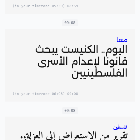
(05:59 in your timezone)
08:59
09:08
معا
اليوم.. الكنيست يبحث
قانونا لإعدام الأسرى
الفلسطينيين
(06:08 in your timezone)
09:08
09:08
فلسطين
تقرير من الاستعراض إلى العزلة..