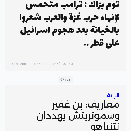
توم برّاك : ترامب متحمس
لإنهاء حرب غزة والعرب شعروا
بالخيانة بعد هجوم اسرائيل
على قطر ..
(04:43 in your timezone)
07:43
07:58
الراية
معاريف: بن غفير
وسموتريتش يهددان
نتنياهو