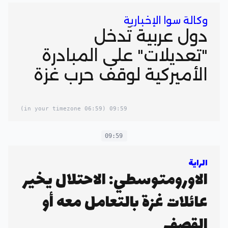
وكالة سوا الإخبارية
دول عربية تُدخل
"تعديلات" على المبادرة
الأميركية لوقف حرب غزة
(06:59 in your timezone)
09:59
09:59
الراية
الاورومتوسطي: الاحتلال يخير
عائلات غزة بالتعامل معه أو
القصف