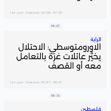
(04:58 in your timezone)
07:58
08:07
الراية
الاورومتوسطي: الاحتلال
يخيَّر عائلات غزة بالتعامل
معه أو القصف
(05:07 in your timezone)
08:07
08:16
فلسطين