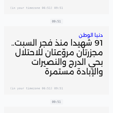
(06:51 in your timezone)
09:51
09:51
دنيا الوطن
91 شهيداً منذ فجر السبت..
مجزرتان مروّعتان للاحتلال
بحي الدرج والنصيرات
والإبادة مستمرة
(06:51 in your timezone)
09:51
09:51