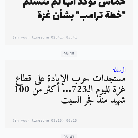
حماس تؤكد أنها لم تتسلم
"خطة ترامب" بشأن غزة
(02:41 in your timezone)
05:41
06:15
الرسالة
مستجدات حرب الإبادة على قطاع
غزة لليوم الـ723... أكثر من 100
شهيد منذ فجر السبت
(03:15 in your timezone)
06:15
06:41