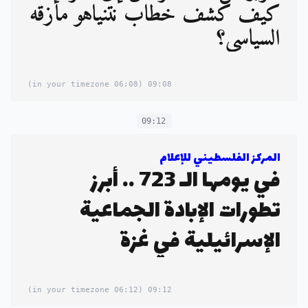
كيف كشف خطاب نتنياهو مأزقه
السياسي؟
(06:08 in your timezone)
09:08
09:12
المركز الفلسطيني للإعلام
في يومها الـ 723 .. أبرز
تطورات الإبادة الجماعية
الإسرائيلية في غزة
(06:12 in your timezone)
09:12