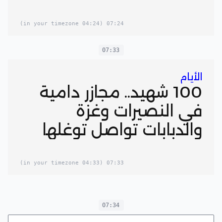
(04:24 in your timezone)
07:24
07:33
الأيام
100 شهيد.. مجازر دامية
في النصيرات وغزة
والدبابات تواصل توغلها
(04:33 in your timezone)
07:33
07:34