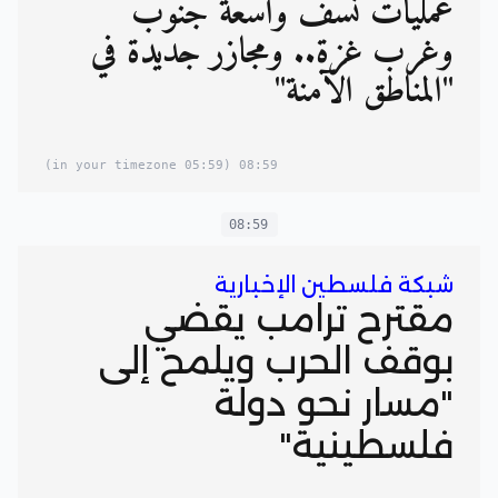
عمليات نسف واسعة جنوب
وغرب غزة.. ومجازر جديدة في
"المناطق الآمنة"
(05:59 in your timezone)
08:59
08:59
شبكة فلسطين الإخبارية
مقترح ترامب يقضي
بوقف الحرب ويلمح إلى
"مسار نحو دولة
فلسطينية"