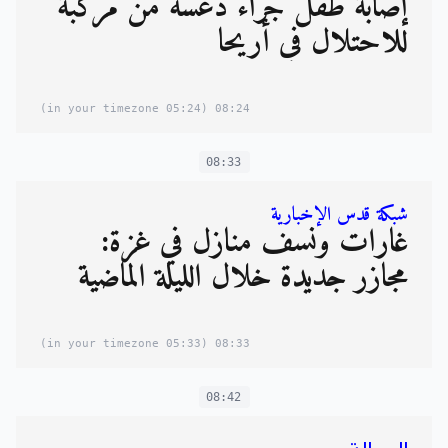
إصابة طفل جراء دعسه من مركبة
للاحتلال في أريحا
(05:24 in your timezone)
08:24
08:33
شبكة قدس الإخبارية
غارات ونسف منازل في غزة:
مجازر جديدة خلال الليلة الماضية
(05:33 in your timezone)
08:33
08:42