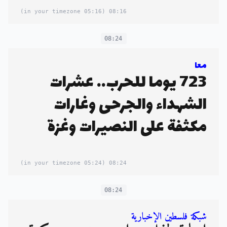
(05:16 in your timezone)
08:16
08:24
معا
723 يوما للحرب.. عشرات
الشهداء والجرحى وغارات
مكثفة على النصيرات وغزة
(05:24 in your timezone)
08:24
08:24
شبكة فلسطين الإخبارية