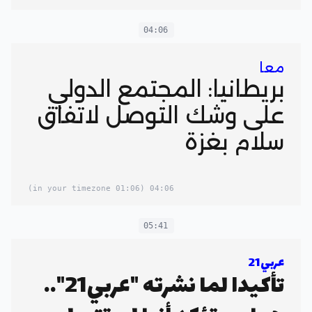
04:06
معا
بريطانيا: المجتمع الدولي
على وشك التوصل لاتفاق
سلام بغزة
(01:06 in your timezone)
04:06
05:41
عربي21
تأكيدا لما نشرته "عربي21"..