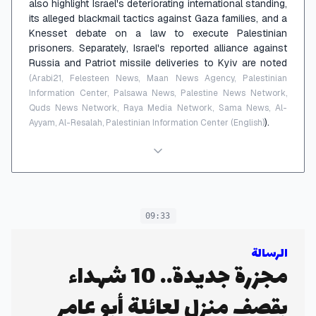
also highlight Israel's deteriorating international standing,
its alleged blackmail tactics against Gaza families, and a
Knesset debate on a law to execute Palestinian
prisoners. Separately, Israel's reported alliance against
Russia and Patriot missile deliveries to Kyiv are noted
(Arabi21, Felesteen News, Maan News Agency, Palestinian
Information Center, Palsawa News, Palestine News Network,
Quds News Network, Raya Media Network, Sama News, Al-
).
Ayyam, Al-Resalah, Palestinian Information Center (English)
09:33
الرسالة
مجزرة جديدة.. 10 شهداء
بقصف منزل لعائلة أبو عامر