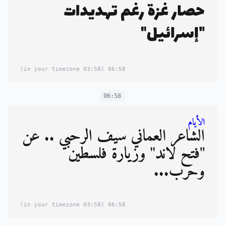
حصار غزة رغم تهديدات
"إسرائيل"
(03:58 in your timezone)
06:58
06:58
الأيام
الشاعر العُماني سيف الرحبي .. عن
"فتح لاند" وزيارة فلسطين
وحرب...
(03:58 in your timezone)
06:58