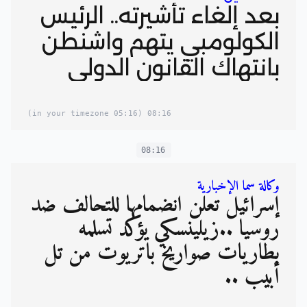
بعد إلغاء تأشيرته.. الرئيس
الكولومبي يتهم واشنطن
بانتهاك القانون الدولي
(05:16 in your timezone)
08:16
08:16
وكالة سما الإخبارية
إسرائيل تعلن انضمامها للتحالف ضد
روسيا ..زيلينسكي يؤكد تسلمه
بطاريات صواريخ باتريوت من تل
أبيب ..