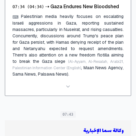
⇢
Gaza Endures New Bloodshed
07:34
(04:34)
Palestinian media heavily focuses on escalating
⌨
Israeli aggressions in Gaza, reporting sustained
massacres, particularly in Nuseirat, and rising casualties.
Concurrently, discussions around Trump's peace plan
for Gaza persist, with Hamas denying receipt of the plan
and Netanyahu expected to request amendments.
There's also attention on a new freedom flotilla aiming
to break the Gaza siege
(Al-Ayyam, Al-Resalah, Arabi21,
, Maan News Agency,
Palestinian Information Center (English)
Sama News, Palsawa News).
07:43
وكالة سما الإخبارية