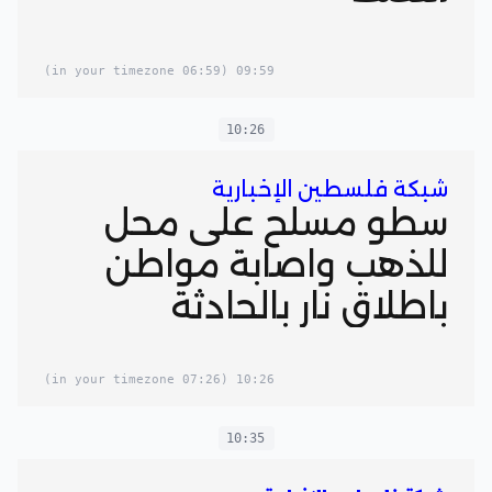
(06:59 in your timezone)
09:59
10:26
شبكة فلسطين الإخبارية
سطو مسلح على محل
للذهب واصابة مواطن
باطلاق نار بالحادثة
(07:26 in your timezone)
10:26
10:35