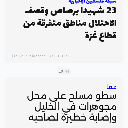
شبكة فلسطين الإخبارية
23 شهيدا برصاص وقصف
الاحتلال مناطق متفرقة من
قطاع غزة
(07:35 in your timezone)
10:35
10:44
معا
سطو مسلح على محل
مجوهرات في الخليل
وإصابة خطيرة لصاحبه