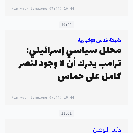
(07:44 in your timezone)
10:44
10:44
شبكة قدس الإخبارية
محلل سياسي إسرائيلي:
ترامب يدرك أن لا وجود لنصر
كامل على حماس
(07:44 in your timezone)
10:44
11:01
دنيا الوطن