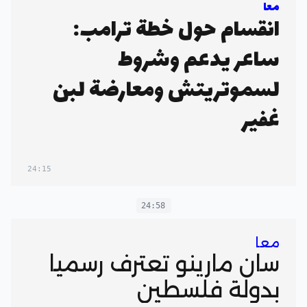
معا
انقسام حول خطة ترامب:
ساعر يدعم وشروط
لسموتريتش ومعارضة لبن
غفير
24:15
24:58
معا
سان مارينو تعترف رسميا
بدولة فلسطين