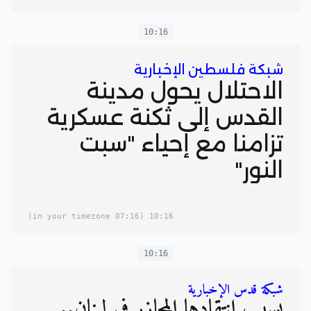
10:16
شبكة فلسطين الإخبارية
الاحتلال يحول مدينة
القدس إلى ثكنة عسكرية
تزامنا مع إحياء "سبت
النور"
(07:16 in your timezone)
10:16
10:16
شبكة قدس الإخبارية
بسبب انتقادها المجازر في لبنان..