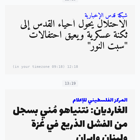
شبكة قدس الإخبارية
الاحتلال يحوّل أحياء القدس إلى
ثكنة عسكرية ويعيق احتفالات
"سبت النور"
(09:18 in your timezone)
12:18
13:19
المركز الفلسطيني للإعلام
الغارديان: نتنياهو مُني بسجل
من الفشل الذريع في غزة
ولبنان وإيران