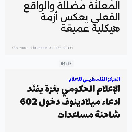
المعلنة مضللة والواقع
الفعلي يعكس أزمة
هيكلية عميقة
(01:17 in your timezone)
04:17
04:18
المركز الفلسطيني للإعلام
الإعلام الحكومي بغزة يفنّد
ادعاء ميلادينوف دخول 602
شاحنة مساعدات