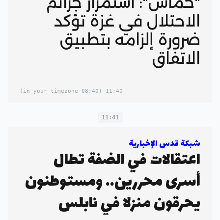
"حماس": استمرار جرائم
الاحتلال في غزة تؤكد
ضرورة إلزامه بتطبيق
الاتفاق
(08:40 in your timezone)
11:40
11:41
شبكة قدس الإخبارية
اعتقالات في الضفة تطال
أسرى محررين.. ومستوطنون
يحرقون منزلا في نابلس