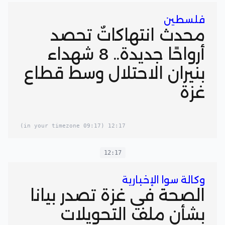
فلسطين
محدث انتهاكاتٌ تحصد
أرواحًا جديدة.. 8 شهداء
بنيران الاحتلال وسط قطاع
غزة
(09:17 in your timezone)
12:17
12:17
وكالة سوا الإخبارية
الصحة في غزة تصدر بياناً
بشأن ملف التحويلات