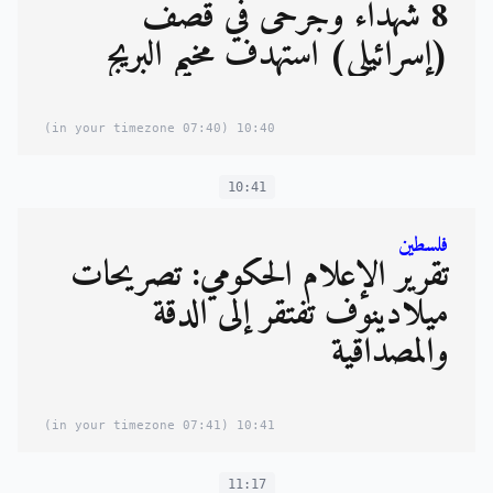
8 شهداء وجرحى في قصف
(إسرائيلي) استهدف مخيم البريج
(07:40 in your timezone)
10:40
10:41
فلسطين
تقرير الإعلام الحكومي: تصريحات
ميلادينوف تفتقر إلى الدقة
والمصداقية
(07:41 in your timezone)
10:41
11:17