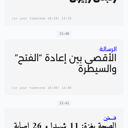
(10:19 in your timezone)
13:19
13:40
الرسالة
الأقصى بين إعادة “الفتح”
والسيطرة
(10:40 in your timezone)
13:40
13:41
فلسطين
الصحة بغزة: 11 شهيدًا و 26 إصابة