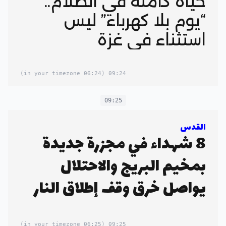
حياة كاملة في الظلام..
“يوم بلا كهرباء” ليس
استثناء في غزة
(06:24 in your timezone)
09:24
09:25
القدس
8 شهداء في مجزرة جديدة
بمخيم البريج والاحتلال
يواصل خرق وقف إطلاق النار
(06:25 in your timezone)
09:25