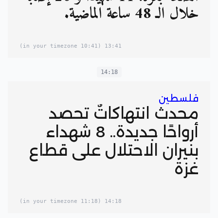
خلال الـ 48 ساعة الماضية.
(10:41 in your timezone)
13:41
14:18
فلسطين
محدث انتهاكاتٌ تحصد
أرواحًا جديدة.. 8 شهداء
بنيران الاحتلال على قطاع
غزة
(11:18 in your timezone)
14:18