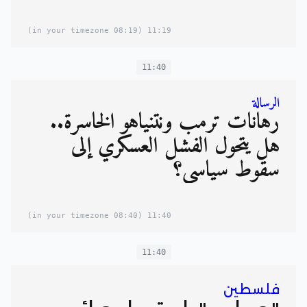
(08:19 in your timezone)
11:19
11:40
الرسالة
رهانات ترمب ونتنياهو الخاسرة..
هل يتحول الفشل العسكري إلى
سقوط سياسي؟
(08:40 in your timezone)
11:40
11:40
فلسطين