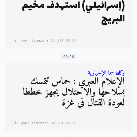
(إسرائيلي) استهدف مخيم
البريج
(24:17 in your timezone)
03:17
03:18
وكالة سما الإخبارية
الإعلام العبري : حماس تتمسك
بسلاحها والاحتلال يجهز خططا
لعودة القتال في غزة
(24:18 in your timezone)
03:18