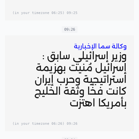
(06:25 in your timezone)
09:25
09:26
وكالة سما الإخبارية
وزير إسرائيلي سابق :
إسرائيل مُنيت بهزيمة
استراتيجية وحرب إيران
كانت فخًا وثقة الخليج
بأمريكا اهتزت
(06:26 in your timezone)
09:26