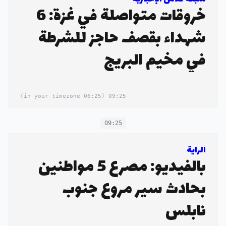
خروقات متواصلة في غزة: 6
شهداء بقصف حاجز للشرطة
في مخيم البريج
(06:25 in your timezone)
09:25
09:25
الراية
بالفيديو: مصرع 5 مواطنين
بحادث سير مروع جنوب
نابلس