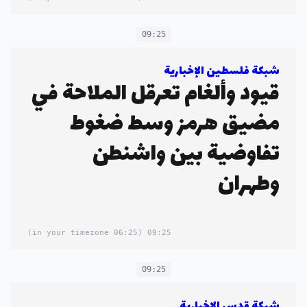
09:25
شبكة فلسطين الإخبارية
قيود وألغام تعرقل الملاحة في
مضيق هرمز وسط ضغوط
تفاوضية بين واشنطن
وطهران
(06:25 in your timezone)
09:25
09:25
شبكة قدس الإخبارية