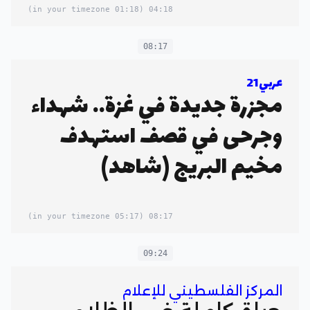
(01:18 in your timezone)
04:18
08:17
عربي21
مجزرة جديدة في غزة.. شهداء
وجرحى في قصف استهدف
مخيم البريج (شاهد)
(05:17 in your timezone)
08:17
09:24
المركز الفلسطيني للإعلام