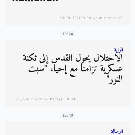
10:19
(07:19 in your timezone)
10:24
الراية
الاحتلال يحوّل القدس إلى ثكنة
عسكرية تزامنا مع إحياء "سبت
النور"
(07:24 in your timezone)
10:24
10:40
الرسالة