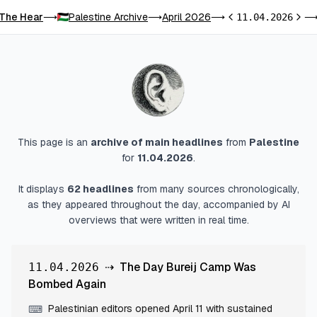
The Hear
Palestine Archive
April 2026
⟶
⟶
⟶
11.04.2026
Previous day
Next 
This page is an
archive of main headlines
from
Palestine
for
11.04.2026
.
It displays
62
headlines
from many sources chronologically,
as they appeared throughout the day, accompanied by AI
overviews that were written in real time.
⇢
The Day Bureij Camp Was
11.04.2026
Bombed Again
Palestinian editors opened April 11 with sustained
⌨