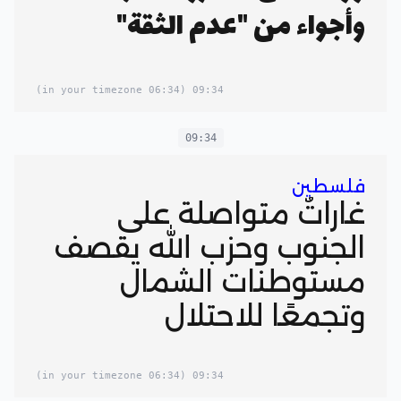
وأجواء من "عدم الثقة"
(06:34 in your timezone)
09:34
09:34
فلسطين
غاراتٌ متواصلة على
الجنوب وحزب الله يقصف
مستوطنات الشمال
وتجمعًا للاحتلال
(06:34 in your timezone)
09:34