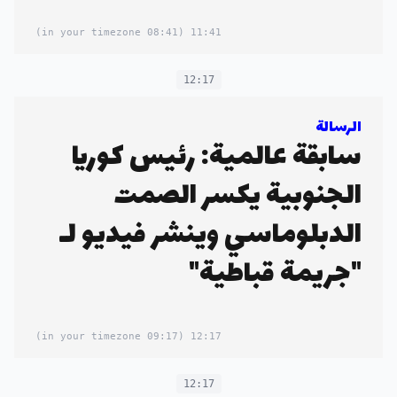
(08:41 in your timezone)
11:41
12:17
الرسالة
سابقة عالمية: رئيس كوريا
الجنوبية يكسر الصمت
الدبلوماسي وينشر فيديو لـ
"جريمة قباطية"
(09:17 in your timezone)
12:17
12:17