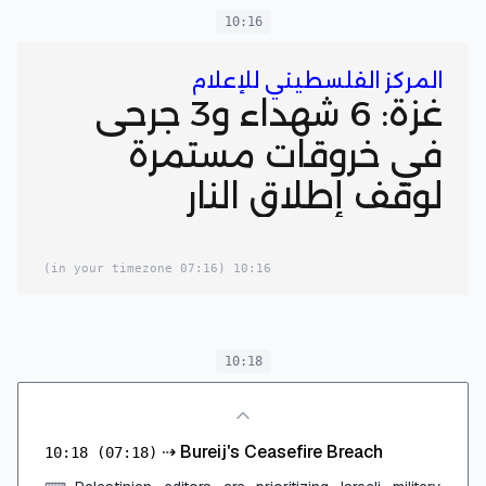
10:16
المركز الفلسطيني للإعلام
غزة: 6 شهداء و3 جرحى
في خروقات مستمرة
لوقف إطلاق النار
(07:16 in your timezone)
10:16
10:18
⇢
Bureij's Ceasefire Breach
10:18
(07:18)