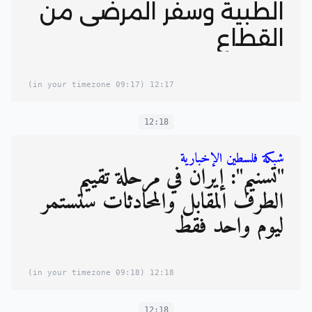
الطبية وسفر المرضى من
القطاع
(09:17 in your timezone)
12:17
12:18
شبكة فلسطين الإخبارية
"تسنيم": إيران في مرحلة تقييم
الطرف المقابل والمحادثات ستستمر
ليوم واحد فقط
(09:18 in your timezone)
12:18
12:18