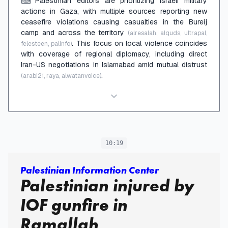
Palestinian editors are prioritizing Israeli military
⌨
actions in Gaza, with multiple sources reporting new
ceasefire violations causing casualties in the Bureij
camp and across the territory
(alresalah, alquds, ultrapal,
. This focus on local violence coincides
felesteen, palinfo)
with coverage of regional diplomacy, including direct
Iran-US negotiations in Islamabad amid mutual distrust
.
(arabi21, raya, alwatanvoice)
10:19
Palestinian Information Center
Palestinian injured by
IOF gunfire in
Ramallah