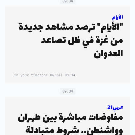
09:34
الأيام
"الأيام" ترصد مشاهد جديدة
من غزة في ظل تصاعد
العدوان
(06:34 in your timezone)
09:34
09:34
عربي21
مفاوضات مباشرة بين طهران
وواشنطن.. شروط متبادلة