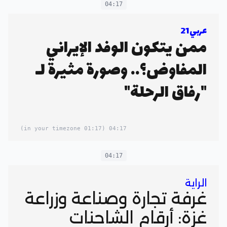
04:17
عربي21
ممن يتكون الوفد الإيراني
المفاوض؟.. وصورة مثيرة لـ
"رفاق الرحلة"
(01:17 in your timezone)
04:17
04:17
الراية
غرفة تجارة وصناعة وزراعة
غزة: أرقام الشاحنات