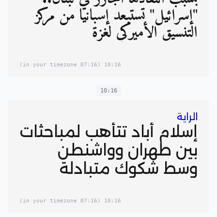
"إسرائيل" تستبعد إسبانيا من مركز
التنسيق الأميركي لغزة
(07:16 in your timezone)
10:16
10:16
الراية
إسلام أباد تتأهب لمباحثات
بين طهران وواشنطن
وسط شكوك متبادلة
(07:16 in your timezone)
10:16