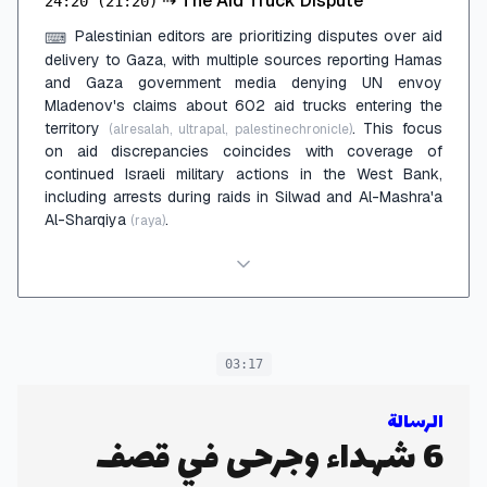
⇢
The Aid Truck Dispute
24:20
(21:20)
Palestinian editors are prioritizing disputes over aid
⌨
delivery to Gaza, with multiple sources reporting Hamas
and Gaza government media denying UN envoy
Mladenov's claims about 602 aid trucks entering the
territory
. This focus
(alresalah, ultrapal, palestinechronicle)
on aid discrepancies coincides with coverage of
continued Israeli military actions in the West Bank,
including arrests during raids in Silwad and Al-Mashra'a
Al-Sharqiya
.
(raya)
03:17
الرسالة
6 شهداء وجرحى في قصف