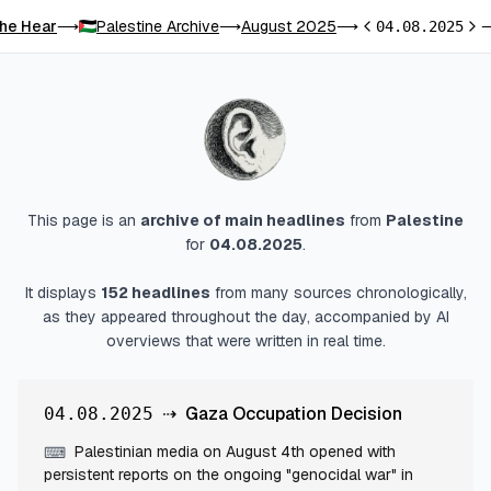
he Hear
Palestine Archive
August 2025
⟶
⟶
⟶
04.08.2025
Previous day
Nex
This page is an
archive of main headlines
from
Palestine
for
04.08.2025
.
It displays
152
headlines
from many sources chronologically,
as they appeared throughout the day, accompanied by AI
overviews that were written in real time.
⇢
Gaza Occupation Decision
04.08.2025
Palestinian media on August 4th opened with
⌨
persistent reports on the ongoing "genocidal war" in