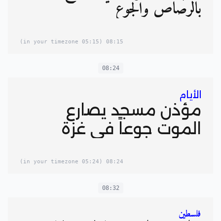
بالرصاص والجوع
(05:15 in your timezone)
08:15
08:24
الأيام
مؤذن مسجد يصارع
الموت جوعاً في غزة
(05:24 in your timezone)
08:24
08:32
فلسطين