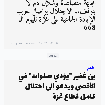
مجاعة مُتصاعدة وشلال دمٍ لا
يتوقَّف.. الاحتلال يُواصل حرب
الإبادة الجماعيَّة على غزَّة لليوم الـ
668
(05:32 in your timezone)
08:32
08:32
الأيام
بن غفير "يؤدي صلوات" في
الأقصى ويدعو إلى احتلال
كامل قطاع غزة