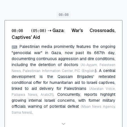
08:08
⇢
Gaza: War's Crossroads,
08:08
(05:08)
Captives' Aid
Palestinian media prominently features the ongoing
⌨
"genocidal war" in Gaza, now past its 667th day,
documenting continuous aggression and dire conditions,
including the detention of doctors
(Al-Ayyam, Felesteen
). A central
News, Palestinian Information Center, PIC (English)
development is the Qassam Brigades' reiterated
conditional offer for humanitarian aid to Israeli captives,
linked to aid delivery for Palestinians
(Alwatan Voice,
. Concurrently, reports highlight
Palsawa News, Arabi21)
growing internal Israeli concerns, with former military
officials warning of potential defeat
(Maan News Agency,
.
Sama News)