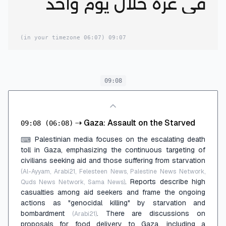
في غزة خلال يوم واحد
(06:07 in your timezone)
09:07
09:08
⇢
Gaza: Assault on the Starved
09:08
(06:08)
Palestinian media focuses on the escalating death
⌨
toll in Gaza, emphasizing the continuous targeting of
civilians seeking aid and those suffering from starvation
(Al-Ayyam, Arabi21, Felesteen News, Palestine News Network,
. Reports describe high
Quds News Network, Sama News)
casualties among aid seekers and frame the ongoing
actions as "genocidal killing" by starvation and
bombardment
. There are discussions on
(Arabi21)
proposals for food delivery to Gaza, including a