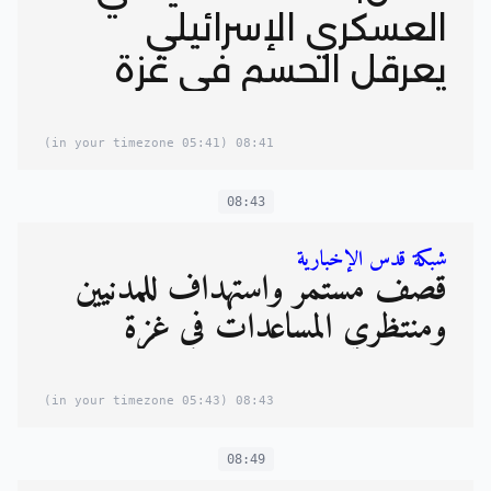
العسكري الإسرائيلي
يعرقل الحسم في غزة
(05:41 in your timezone)
08:41
08:43
شبكة قدس الإخبارية
قصف مستمر واستهداف للمدنيين
ومنتظري المساعدات في غزة
(05:43 in your timezone)
08:43
08:49