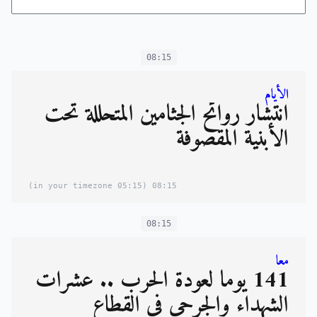
08:15
الأيام
انتشار روائح الجثامين المتحللة تحت
الأبنية المقصوفة
(05:15 in your timezone)
08:15
08:15
معا
141 يوما لعودة الحرب .. عشرات
الشهداء والجرحى في القطاع