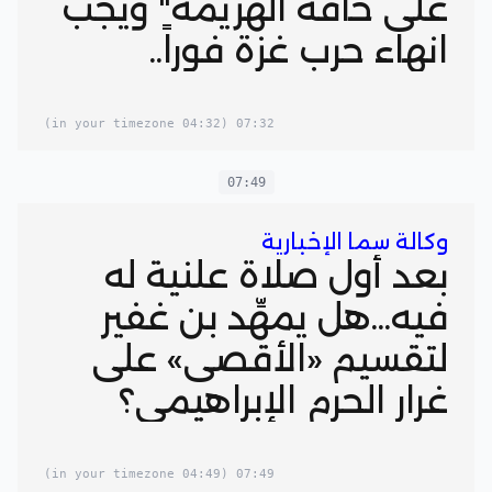
على حافة الهزيمة" ويجب
انهاء حرب غزة فوراً..
(04:32 in your timezone)
07:32
07:49
وكالة سما الإخبارية
بعد أول صلاة علنية له
فيه...هل يمهِّد بن غفير
لتقسيم «الأقصى» على
غرار الحرم الإبراهيمي؟
(04:49 in your timezone)
07:49