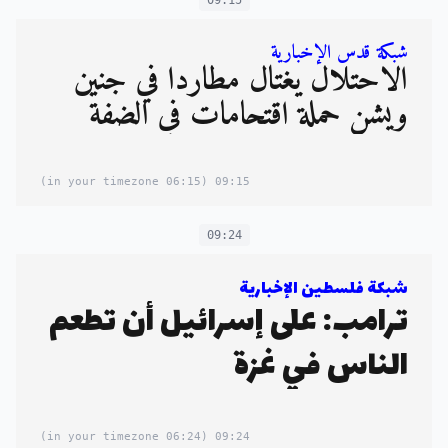
شبكة قدس الإخبارية
الاحتلال يغتال مطاردا في جنين
ويشن حملة اقتحامات في الضفة
(06:15 in your timezone)
09:15
09:24
شبكة فلسطين الإخبارية
ترامب: على إسرائيل أن تطعم
الناس في غزة
(06:24 in your timezone)
09:24