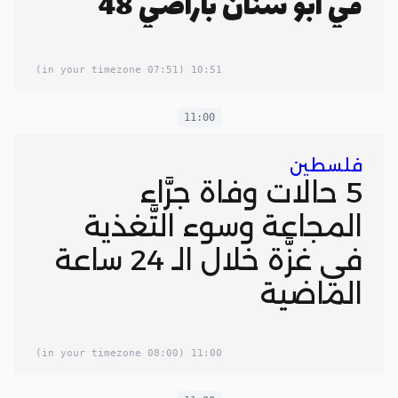
في أبو سنان بأراضي 48
(07:51 in your timezone)
10:51
11:00
فلسطين
5 حالات وفاة جرَّاء
المجاعة وسوء التَّغذية
في غزَّة خلال الـ 24 ساعة
الماضية
(08:00 in your timezone)
11:00