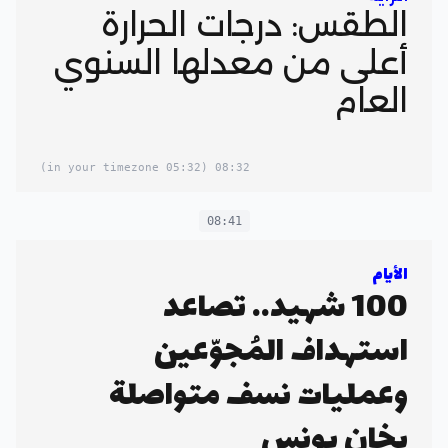
الطقس: درجات الحرارة
أعلى من معدلها السنوي
العام
(05:32 in your timezone)
08:32
08:41
الأيام
100 شهيد.. تصاعد
استهداف المُجوّعين
وعمليات نسف متواصلة
بخان يونس