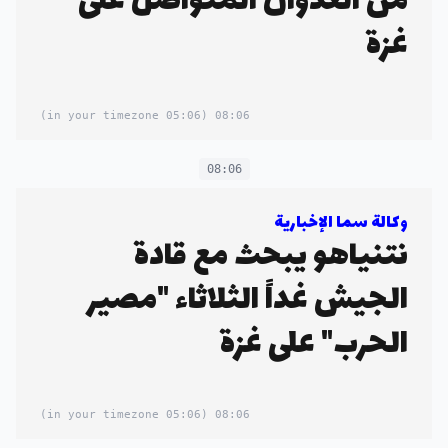
من العدوان المتواصل على
غزة
(05:06 in your timezone)
08:06
08:06
وكالة سما الإخبارية
نتنياهو يبحث مع قادة
الجيش غداً الثلاثاء "مصير
الحرب" على غزة
(05:06 in your timezone)
08:06