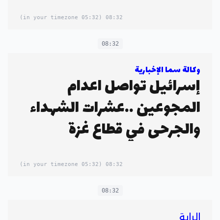
(05:32 in your timezone)
08:32
08:32
وكالة سما الإخبارية
إسرائيل تواصل اعدام
المجوعين ..عشرات الشهداء
والجرحى في قطاع غزة
(05:32 in your timezone)
08:32
08:32
الراية