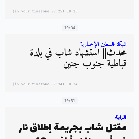
(07:25 in your timezone)
10:25
10:34
شبكة فلسطين الإخبارية
محدث|| استشهاد شاب في بلدة
قباطية جنوب جنين
(07:34 in your timezone)
10:34
10:51
الراية
مقتل شاب بجريمة إطلاق نار