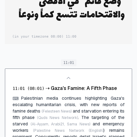
"وضع قائم" في الأقصى
والاقتحامات تتسع كماً ونوعاً
(08:00 in your timezone)
11:00
11:01
⇢
Gaza's Famine: A Fifth Phase
11:01
(08:01)
Palestinian media continues highlighting Gaza's
⌨
escalating humanitarian crisis, with new reports of
famine deaths
and starvation entering its
(Felesteen News)
fifth phase
. The targeting of the
(Quds News Network)
starved
and emergency
(Al-Ayyam, Arabi21, Sama News)
workers
) remains
(Palestine News Network (English)
prominent. Concurrently, reports detail Israel's planned