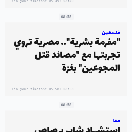
(05:49 in your timezone)
08:49
08:58
فلسطين
"مفرمة بشرية".. مصرية تروي
تجربتها مع "مصائد قتل
المجوعين" بغزة
(05:58 in your timezone)
08:58
08:58
معا
استشهاد شاب برصاص