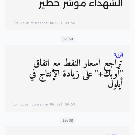
الشهداء مؤشر خطير
(06:50 in your timezone)
09:50
09:59
الراية
تراجع أسعار النفط مع اتفاق
"أوبك+" على زيادة الإنتاج في
أيلول
(06:59 in your timezone)
09:59
10:08