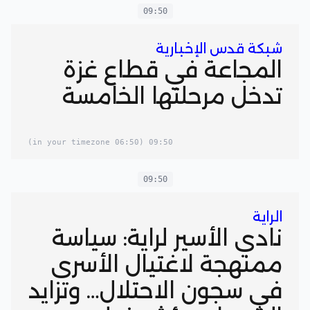
09:50
شبكة قدس الإخبارية
المجاعة في قطاع غزة
تدخل مرحلتها الخامسة
(06:50 in your timezone)
09:50
09:50
الراية
نادي الأسير لراية: سياسة
ممنهجة لاغتيال الأسرى
في سجون الاحتلال… وتزايد