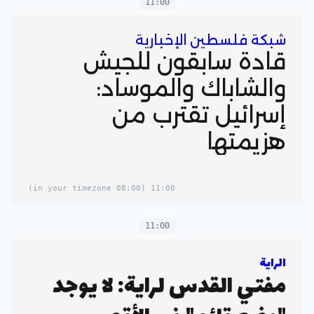
11:00
شبكة فلسطين الإخبارية
قادة سابقون للجيش
والشاباك والموساد:
إسرائيل تقترب من
هزيمتها
(08:00 in your timezone)
11:00
11:00
الراية
مفتي القدس لراية: لا يوجد