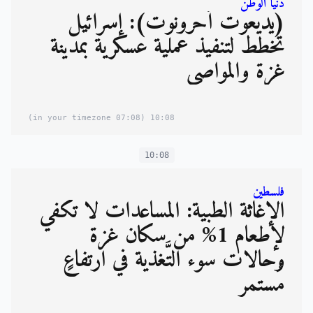
دنيا الوطن
(يديعوت أحرونوت): إسرائيل
تخطط لتنفيذ عملية عسكرية بمدينة
غزة والمواصي
(07:08 in your timezone)
10:08
10:08
فلسطين
الإغاثة الطبية: المساعدات لا تكفي
لإطعام 1% من سكان غزة
وحالات سوء التَّغذية في ارتفاعٍ
مُستمر