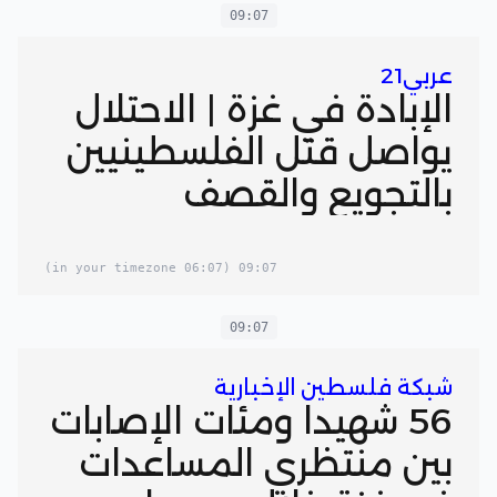
09:07
عربي21
الإبادة في غزة | الاحتلال
يواصل قتل الفلسطينيين
بالتجويع والقصف
(06:07 in your timezone)
09:07
09:07
شبكة فلسطين الإخبارية
56 شهيدا ومئات الإصابات
بين منتظري المساعدات