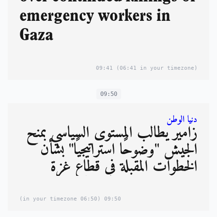
emergency workers in
Gaza
09:41
(06:41 in your timezone)
09:50
دنيا الوطن
زامير يطالب المستوى السياسي بمنح
الجيش "وضوحًا استراتيجيًا" بشأن
الخطوات المقبلة في قطاع غزة
(06:50 in your timezone)
09:50