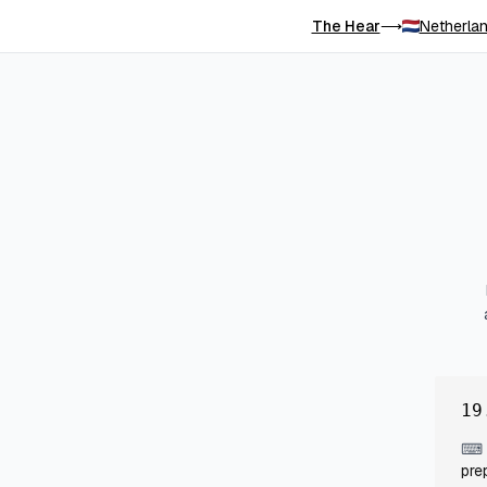
The Hear
Netherlan
⟶
19
⌨
pre