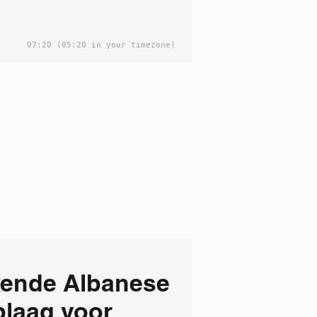
07:20
(05:20 in your timezone)
ende Albanese
plaag voor