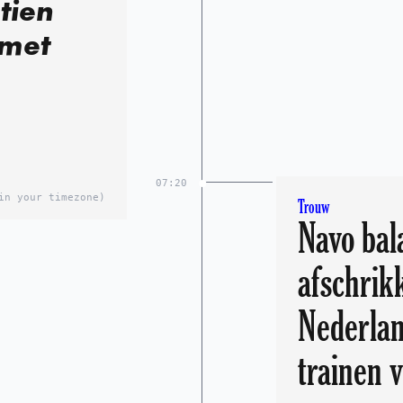
tien
 met
07:20
in your timezone)
Trouw
Navo bal
afschrik
Nederlan
trainen v