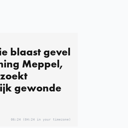
ie blaast gevel
ning Meppel,
 zoekt
ijk gewonde
06:24
(04:24 in your timezone)