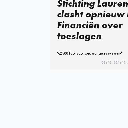
Stichting Lauren
clasht opnieuw
Financiën over
toeslagen
'€2500 fooi voor gedwongen sekswerk'
06:40
(04:40 