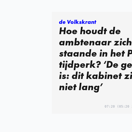
de Volkskrant
Hoe houdt de
ambtenaar zich
staande in het 
tijdperk? ‘De g
is: dit kabinet zi
niet lang’
07:20
(05:20 