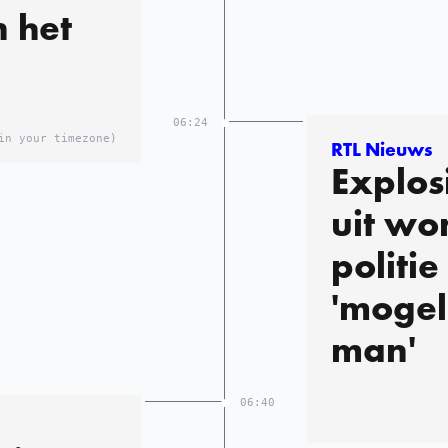
n het
06:24
in your timezone)
RTL Nieuws
Explos
uit wo
politie
'mogel
man'
06:40