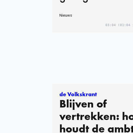
man woonde’
Nieuws
03:04
(01:04 
de Volkskrant
Blijven of
vertrekken: h
houdt de amb