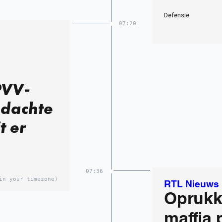
Defensie
07:20
PVV-
edachte
t er
07:36
in your timezone)
RTL Nieuws
Oprukk
maffia 