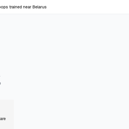
ops trained near Belarus
y
e
 are