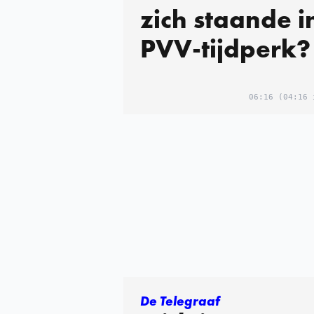
zich staande i
PVV-tijdperk?
06:16
(04:16 
De Telegraaf