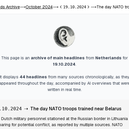
ds Archive
October 2024
The day NATO tro
⟶
⟶
19.10.2024
⟶
Previous day
Next day
This page is an
archive of main headlines
from
Netherlands
for
19.10.2024
.
It displays
44
headlines
from many sources chronologically, as the
appeared throughout the day, accompanied by AI overviews that wer
written in real time.
⇢
The day NATO troops trained near Belarus
.10.2024
Dutch military personnel stationed at the Russian border in Lithuania
paring for potential conflict, as reported by multiple sources. NATO