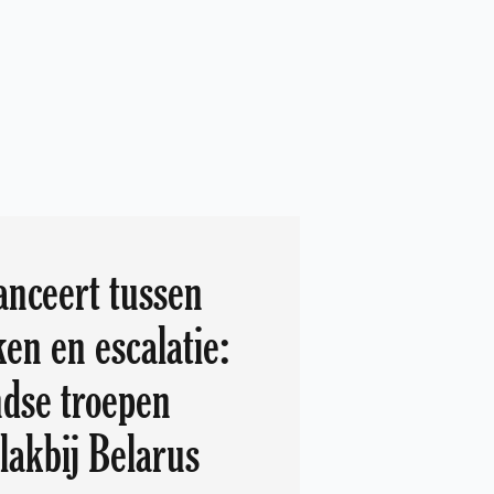
anceert tussen
ken en escalatie:
dse troepen
lakbij Belarus