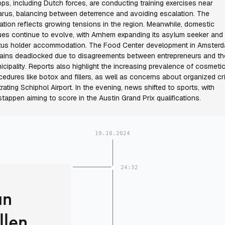
ops, including Dutch forces, are conducting training exercises near
arus, balancing between deterrence and avoiding escalation. The
uation reflects growing tensions in the region. Meanwhile, domestic
ues continue to evolve, with Arnhem expanding its asylum seeker and
tus holder accommodation. The Food Center development in Amster
ains deadlocked due to disagreements between entrepreneurs and th
icipality. Reports also highlight the increasing prevalence of cosmeti
cedures like botox and fillers, as well as concerns about organized c
iltrating Schiphol Airport. In the evening, news shifted to sports, with
stappen aiming to score in the Austin Grand Prix qualifications.
19.10.2024
24:32
an
llen