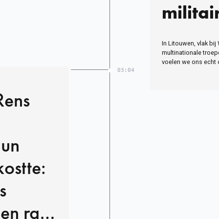
milita
Russis
In Litouwen, vlak bij
Litou
multinationale troepe
voelen we ons echt 
03:04
Rens
hun
kostte:
s
en rare