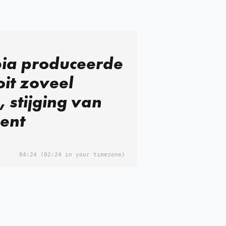
ia produceerde
it zoveel
, stijging van
ent
04:24
(02:24 in your timezone)