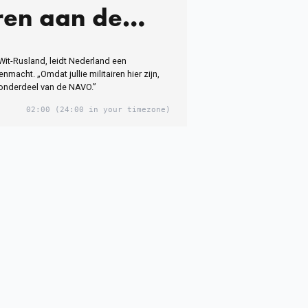
iren aan de
che grens in
 Wit-Rusland, leidt Nederland een
wen
nmacht. „Omdat jullie militairen hier zijn,
onderdeel van de NAVO.”
02:00
(24:00 in your timezone)