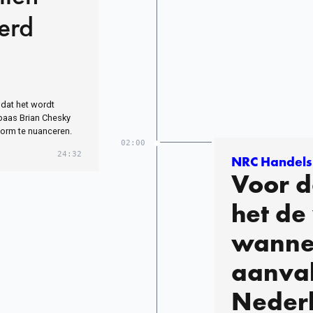
erd
dat het wordt
baas Brian Chesky
form te nuanceren.
02:00
24:32
NRC Handels
Voor d
het de
wanne
aanval
Neder