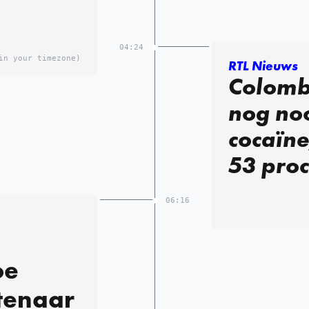
04:24
in your timezone)
RTL Nieuws
Colomb
nog noo
cocaïne
53 proc
06:16
oe
tenaar