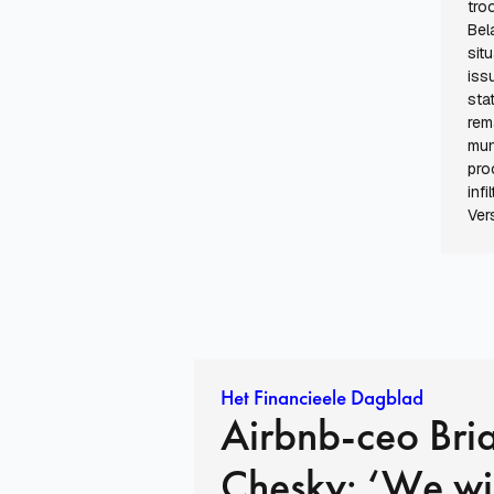
tro
Bel
sit
iss
sta
rem
mun
pro
inf
Ver
Het Financieele Dagblad
Airbnb-ceo Bri
Chesky: ‘We wi