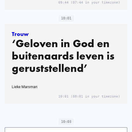
09:44
(07:44 in your timezone)
10:01
Trouw
‘Geloven in God en
buitenaards leven is
geruststellend’
Lieke Marsman
10:01
(08:01 in your timezone)
10:03