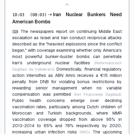
⇢
Iran Nuclear Bunkers Need
10:03
(08:03)
American Bombs
The newspapers report on continuing Middle East
⌨
escalation as Israel and Iran conduct reciprocal attacks
described as the "heaviest explosions since the conflict
began," with coverage examining whether only America's
most powerful bunker-buster bombs can penetrate
Iran's underground nuclear facilities
(Reformatorisch
. Domestically, financial regulatory
Dagblad, de Volkskrant)
action intensifies as ABN Amro receives a €15 million
penalty from DNB for violating bonus restrictions by
rewarding senior management when no variable
compensation was permitted
.
(Het Financieele Dagblad)
Public health concerns emerge over declining
vaccination rates, particularly among Dutch children of
Moroccan and Turkish backgrounds, where MMR
vaccination coverage dropped from above 95% in
2013-2014 to 65% and 78% respectively by 2020,
increasing urban infection risks
. The upcoming
(NRC)