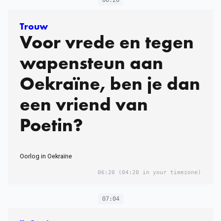
Trouw
Voor vrede en tegen
wapensteun aan
Oekraïne, ben je dan
een vriend van
Poetin?
Oorlog in Oekraïne
06:20
(04:20 in your timezone)
07:04