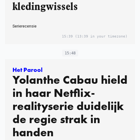
kledingwissels
Seriere­cen­sie
15:39
(13:39 in your timezone)
15:48
Het Parool
Yolanthe Cabau hield
in haar Netflix-
realityserie duidelijk
de regie strak in
handen