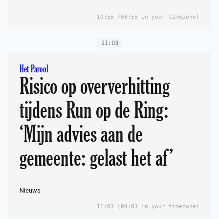
10:55
(08:55 in your timezone)
11:03
Het Parool
Risico op oververhitting
tijdens Run op de Ring:
‘Mijn advies aan de
gemeente: gelast het af’
Nieuws
11:03
(09:03 in your timezone)