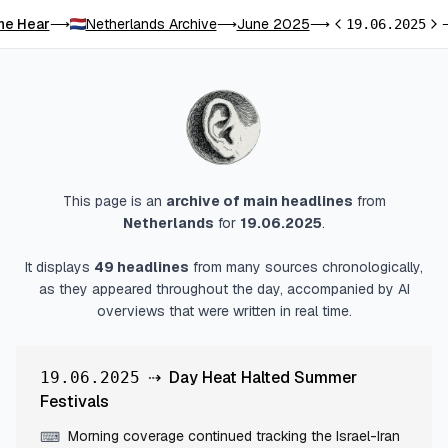
he Hear
Netherlands Archive
June 2025
⟶
⟶
⟶
19.06.2025
Previous day
Nex
This page is an
archive of main headlines
from
Netherlands
for
19.06.2025
.
It displays
49
headlines
from many sources chronologically,
as they appeared throughout the day, accompanied by AI
overviews that were written in real time.
⇢
Day Heat Halted Summer
19.06.2025
Festivals
Morning coverage continued tracking the Israel-Iran
⌨