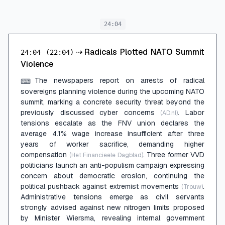
24:04
⇢
Radicals Plotted NATO Summit
24:04
(22:04)
Violence
The newspapers report on arrests of radical
⌨
sovereigns planning violence during the upcoming NATO
summit, marking a concrete security threat beyond the
previously discussed cyber concerns
. Labor
(AD.nl)
tensions escalate as the FNV union declares the
average 4.1% wage increase insufficient after three
years of worker sacrifice, demanding higher
compensation
. Three former VVD
(Het Financieele Dagblad)
politicians launch an anti-populism campaign expressing
concern about democratic erosion, continuing the
political pushback against extremist movements
.
(Trouw)
Administrative tensions emerge as civil servants
strongly advised against new nitrogen limits proposed
by Minister Wiersma, revealing internal government