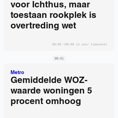
voor Ichthus, maar
toestaan rookplek is
overtreding wet
08:06
(06:06 in your timezone)
08:41
Metro
Gemiddelde WOZ-
waarde woningen 5
procent omhoog