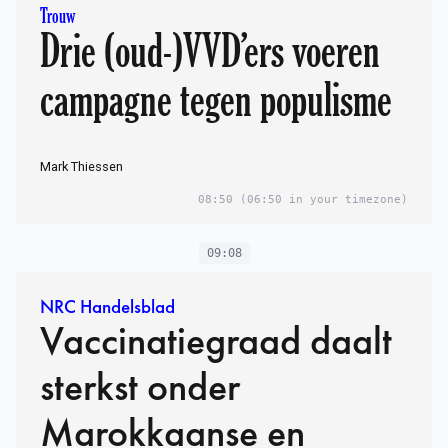
Trouw
Drie (oud-)VVD’ers voeren
campagne tegen populisme
Mark Thiessen
08:50
(06:50 in your timezone)
09:08
NRC Handelsblad
Vaccinatiegraad daalt
sterkst onder
Marokkaanse en