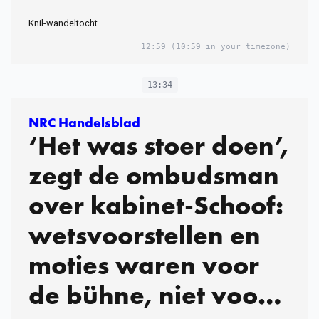
Knil-wandeltocht
12:59
(10:59 in your timezone)
13:34
NRC Handelsblad
‘Het was stoer doen’,
zegt de ombudsman
over kabinet-Schoof:
wetsvoorstellen en
moties waren voor
de bühne, niet voor