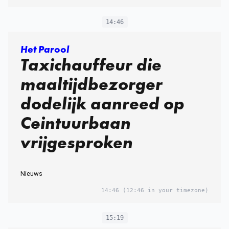
14:46
Het Parool
Taxichauffeur die
maaltijdbezorger
dodelijk aanreed op
Ceintuurbaan
vrijgesproken
Nieuws
14:46
(12:46 in your timezone)
15:19