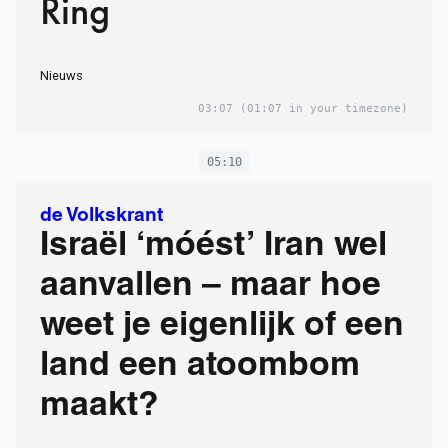
Ring
Nieuws
03:07
(01:07 in your timezone)
05:10
de Volkskrant
Israël ‘móést’ Iran wel
aanvallen – maar hoe
weet je eigenlijk of een
land een atoombom
maakt?