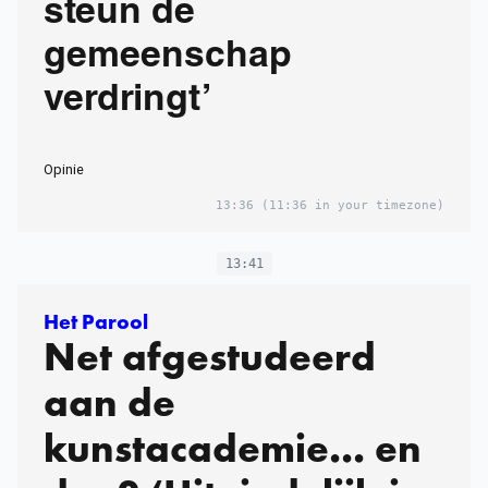
steun de
gemeenschap
verdringt’
Opinie
13:36
(11:36 in your timezone)
13:41
Het Parool
Net afgestudeerd
aan de
kunstacademie... en