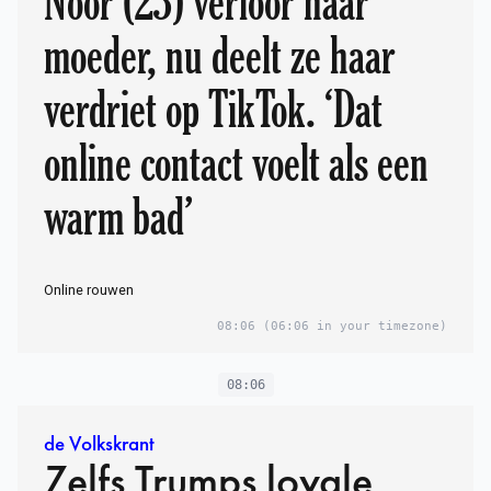
Noor (23) verloor haar
moeder, nu deelt ze haar
verdriet op TikTok. ‘Dat
online contact voelt als een
warm bad’
Online rouwen
08:06
(06:06 in your timezone)
08:06
de Volkskrant
Zelfs Trumps loyale