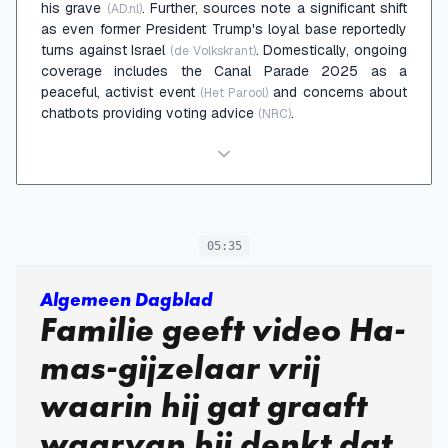
his grave
. Further, sources note a significant shift
(AD.nl)
as even former President Trump's loyal base reportedly
turns against Israel
. Domestically, ongoing
(de Volkskrant)
coverage includes the Canal Parade 2025 as a
peaceful, activist event
and concerns about
(Het Parool)
chatbots providing voting advice
.
(NRC)
05:35
Algemeen Dagblad
Familie geeft video Ha­
mas-gijzelaar vrij
waarin hij gat graaft
waarvan hij denkt dat