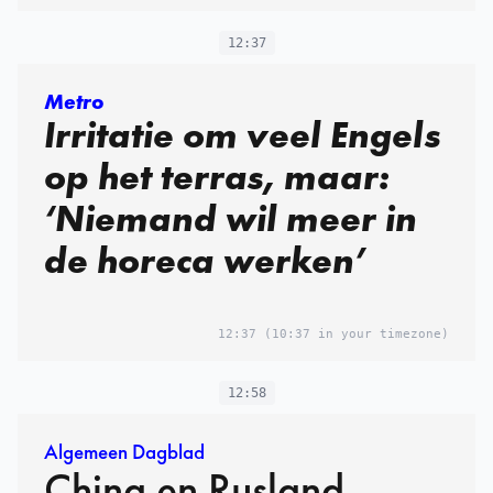
12:37
Metro
Irritatie om veel Engels
op het terras, maar:
‘Niemand wil meer in
de horeca werken’
12:37
(10:37 in your timezone)
12:58
Algemeen Dagblad
China en Rusland