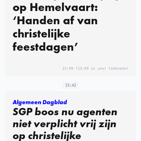
op Hemelvaart:
‘Handen af van
christelij­ke
feestdagen’
15:09
(13:09 in your timezone)
15:42
Algemeen Dagblad
SGP boos nu agenten
niet verplicht vrij zijn
op christelij­ke