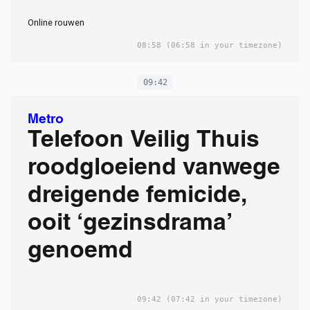
Online rouwen
08:58
(06:58 in your timezone)
09:42
Metro
Telefoon Veilig Thuis
roodgloeiend vanwege
dreigende femicide,
ooit ‘gezinsdrama’
genoemd
09:42
(07:42 in your timezone)