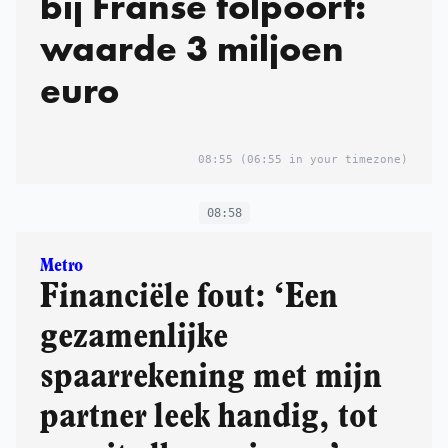
bij Franse tolpoort:
waarde 3 miljoen
euro
08:55
(06:55 in your timezone)
08:58
Metro
Financiële fout: ‘Een
gezamenlijke
spaarrekening met mijn
partner leek handig, tot