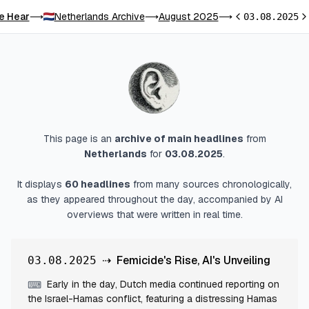
e Hear
Netherlands Archive
August 2025
⟶
⟶
⟶
03.08.2025
Previous day
Ne
This page is an
archive of main headlines
from
Netherlands
for
03.08.2025
.
It displays
60
headlines
from many sources chronologically,
as they appeared throughout the day, accompanied by AI
overviews that were written in real time.
⇢
Femicide's Rise, AI's Unveiling
03.08.2025
Early in the day, Dutch media continued reporting on
⌨
the Israel-Hamas conflict, featuring a distressing Hamas