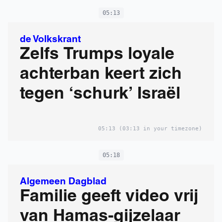
05:13
de Volkskrant
Zelfs Trumps loyale
achterban keert zich
tegen ‘schurk’ Israël
05:13
(03:13 in your timezone)
05:18
Algemeen Dagblad
Familie geeft video vrij
van Ha­mas-gijzelaar