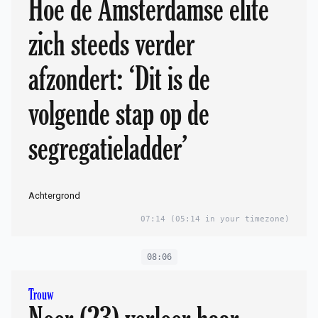
Hoe de Amsterdamse elite
zich steeds verder
afzondert: ‘Dit is de
volgende stap op de
segregatieladder’
Achter­grond
07:14
(05:14 in your timezone)
08:06
Trouw