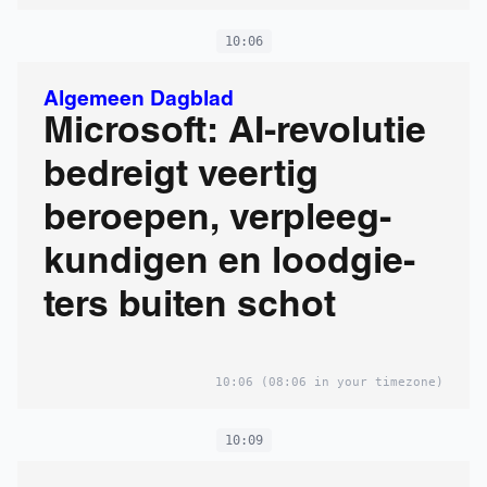
10:06
Algemeen Dagblad
Microsoft: AI-revolutie
bedreigt veertig
beroepen, verpleeg­
kun­di­gen en loodgie­
ters buiten schot
10:06
(08:06 in your timezone)
10:09