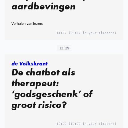
aardbevingen
Verhalen van lezers
11:47
(09:47 in your timezone)
12:29
de Volkskrant
De chatbot als
therapeut:
‘godsgeschenk’ of
groot risico?
12:29
(10:29 in your timezone)