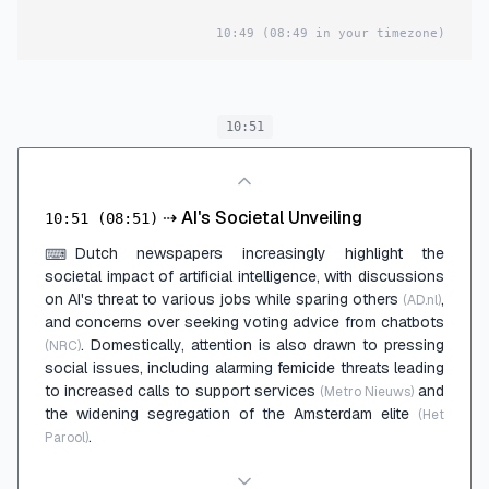
10:49
(08:49 in your timezone)
10:51
⇢
AI's Societal Unveiling
10:51
(08:51)
Dutch newspapers increasingly highlight the
⌨
societal impact of artificial intelligence, with discussions
on AI's threat to various jobs while sparing others
,
(AD.nl)
and concerns over seeking voting advice from chatbots
. Domestically, attention is also drawn to pressing
(NRC)
social issues, including alarming femicide threats leading
to increased calls to support services
and
(Metro Nieuws)
the widening segregation of the Amsterdam elite
(Het
.
Parool)