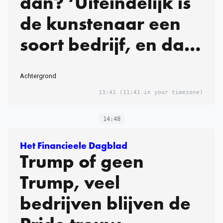
dan? ‘Uiteindelijk is
de kunstenaar een
soort bedrijf, en dat
wordt vergeten’
Achter­grond
13:41
(11:41 in your timezone)
14:48
Het Financieele Dagblad
Trump of geen
Trump, veel
bedrijven blijven de