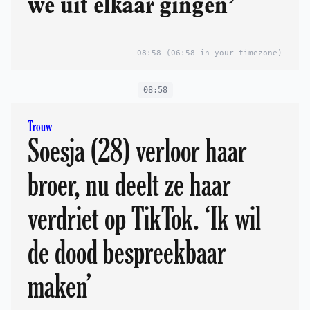
we uit elkaar gingen’
08:58
(06:58 in your timezone)
08:58
Trouw
Soesja (28) verloor haar
broer, nu deelt ze haar
verdriet op TikTok. ‘Ik wil
de dood bespreekbaar
maken’