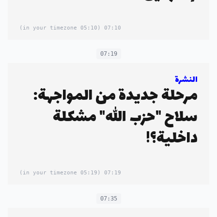
(05:10 in your timezone)
07:10
07:19
النشرة
مرحلة جديدة من المواجهة:
سلاح "حزب الله" مشكلة
داخلية؟!
(05:19 in your timezone)
07:19
07:35