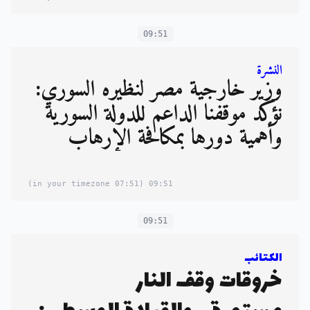
09:51
النشرة
وزير خارجية مصر لنظيره السوري:
نؤكد موقفنا الداعم للدولة السورية
وأهمية دورها بمكافحة الإرهاب
(07:51 in your timezone)
09:51
09:51
الكتائب
خروقات وقف النار