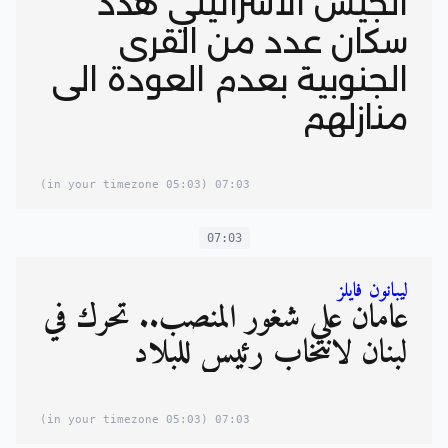
الجيش الاسرائيلي هدد
سكان عدد من القرى
الجنوبية بعدم العودة الى
منازلهم
(05:03 in your timezone)
07:03
07:03
ليبانون فايلز
عامان على شغور المنصب.. تحرك في
لبنان لانتخاب رئيس للبلاد
(05:03 in your timezone)
07:03