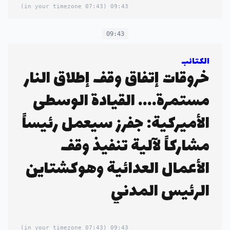
(07:43 in your timezone)
09:43
09:43
الكتائب
خروقات إتفاق وقف إطلاق النار
مستمرة.... القيادة الوسطى
الأميركية: جفرز سيعمل رئيساً
مشاركاً لآلية تنفيذ وقف
الأعمال العدائية وهوكشتاين
الرئيس المدني
(07:43 in your timezone)
09:43