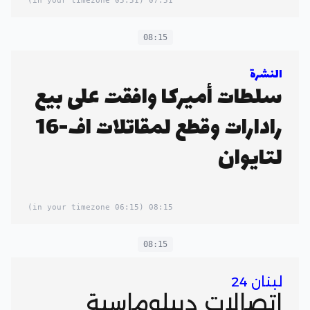
(05:51 in your timezone)
07:51
08:15
النشرة
سلطات أميركا وافقت على بيع
رادارات وقطع لمقاتلات اف-16
لتايوان
(06:15 in your timezone)
08:15
08:15
لبنان 24
اتصالات ديبلوماسية