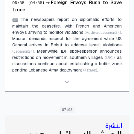
⇢
Foreign Envoys Rush to Save
06:56
(04:56)
Truce
The newspapers report on diplomatic efforts to
⌨
maintain the ceasefire, with French and American
envoys arriving to monitor violations
.
(Addiyar, Lebanon24)
Macron demands respect for the agreement while US
General arrives in Beirut to address Israeli violations
. Meanwhile, IDF spokesperson announces
(Lebanon24)
restrictions on movement in southern villages
, as
(LBCI)
discussions continue about establishing a buffer zone
pending Lebanese Army deployment
.
(Kataeb)
07:03
النشرة