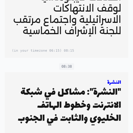
لوقف الانتهاكات
الاسرائيلية واجتماع مرتقب
للجنة الإشراف الخماسية
(06:15 in your timezone)
08:15
08:38
النشرة
"النشرة": مشاكل في شبكة
الانترنت وخطوط الهاتف
الخليوي والثابت في الجنوب