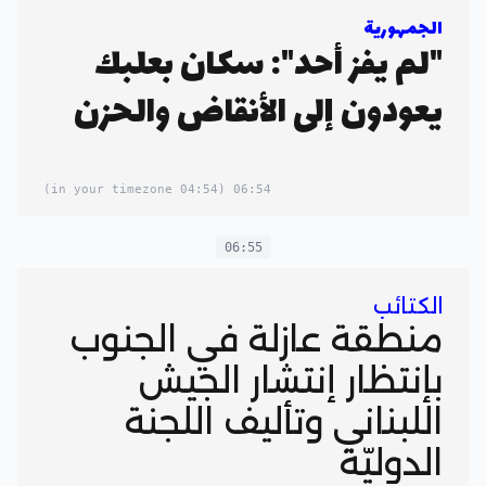
الجمهورية
"لم يفز أحد": سكان بعلبك
يعودون إلى الأنقاض والحزن
(04:54 in your timezone)
06:54
06:55
الكتائب
منطقة عازلة في الجنوب
بإنتظار إنتشار الجيش
اللبناني وتأليف اللجنة
الدوليّة