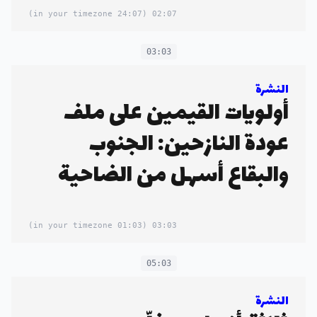
(24:07 in your timezone)
02:07
03:03
النشرة
أولويات القيمين على ملف
عودة النازحين: الجنوب
والبقاع أسهل من الضاحية
(01:03 in your timezone)
03:03
05:03
النشرة