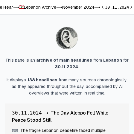
e Hear
Lebanon Archive
November 2024
⟶
⟶
⟶
30.11.2024
Previous day
Ne
This page is an
archive of main headlines
from
Lebanon
for
30.11.2024
.
It displays
138
headlines
from many sources chronologically,
as they appeared throughout the day, accompanied by AI
overviews that were written in real time.
⇢
The Day Aleppo Fell While
30.11.2024
Peace Stood Still
The fragile Lebanon ceasefire faced multiple
⌨