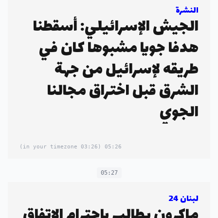
النشرة
الجيش الإسرائيلي: أسقطنا
هدفا جويا مشبوها كان في
طريقه لإسرائيل من جهة
الشرق قبل اختراق مجالنا
الجوي
(03:26 in your timezone)
05:26
05:27
لبنان 24
ماكرون يطالب باحترام الاتفاق