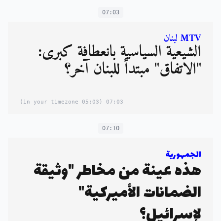
07:03
MTV لبنان
الشيعية السياسية بانعطافة كبرى:
"الاتفاق" مبتدأ للبنان آخر؟
(05:03 in your timezone)
07:03
07:10
الجمهورية
هذه عينة من مخاطر "وثيقة
الضمانات الأميركية"
لإسرائيل؟