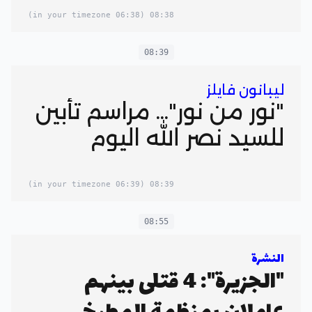
(06:38 in your timezone)
08:38
08:39
ليبانون فايلز
"نور من نور"... مراسم تأبين
للسيد نصر الله اليوم
(06:39 in your timezone)
08:39
08:55
النشرة
"الجزيرة": 4 قتلى بينهم