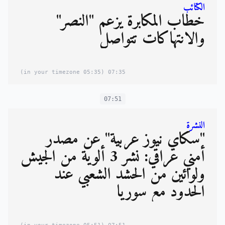
الكتائب
خطاب المكابرة يزعم "النصر"
والانتهاكات تتواصل
(05:35 in your timezone)
07:35
07:51
النشرة
"سكاي نيوز عربية" عن مصدر
أمني عراقي: نشر 3 ألوية من الجيش
ولوائين من الحشد الشعبي عند
الحدود مع سوريا