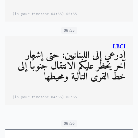
(04:55 in your timezone)
06:55
06:55
LBCI
أدرعي إلى اللبنانيين: حتى إشعار
آخر يحظر عليكم الانتقال جنوبًا إلى
خط القرى التالية ومحيطها
(04:55 in your timezone)
06:55
06:56