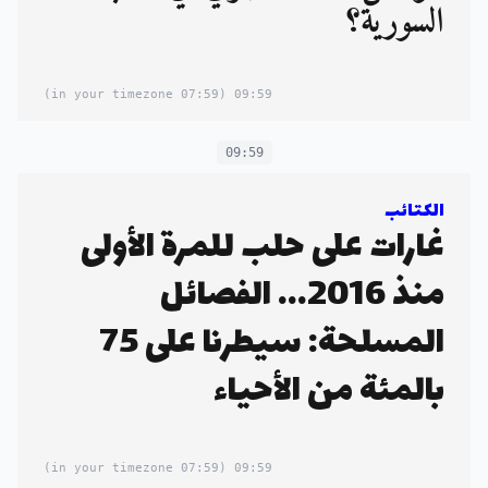
السورية؟
(07:59 in your timezone)
09:59
09:59
الكتائب
غارات على حلب للمرة الأولى
منذ 2016... الفصائل
المسلحة: سيطرنا على 75
بالمئة من الأحياء
(07:59 in your timezone)
09:59