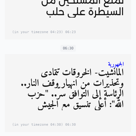
لمنع المسلحين من
السيطرة على حلب
(04:23 in your timezone)
06:23
06:30
الجمهورية
المانشيت- الخروقات تتمادى
وتحذيرات من انهيار وقف النار..
الرئاسة إلى التوافق سرّ.. "حزب
الله": أعلى تنسيق مع الجيش
(04:30 in your timezone)
06:30