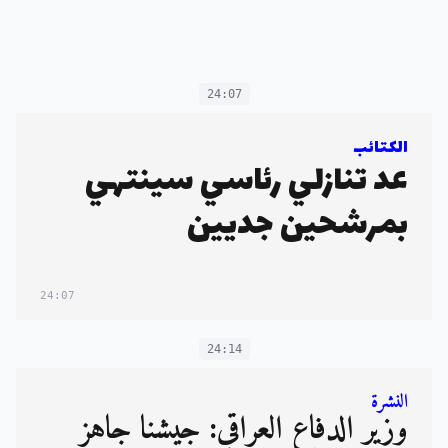
24:07
الكتائب
عد تنازلي رئاسي سينتهي
بمرشحين جديين
24:07
24:14
النشرة
وزير الدفاع العراقي: جيشنا جاهز