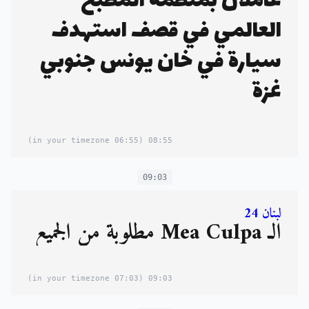
عاملان بمنظمة المطبخ
العالمي في قصف استهدف
سيارة في خان يونس جنوبي
غزة
(06:55 in your timezone)
08:55
09:03
لبنان 24
الـ Mea Culpa مطلوبة من الجميع
(07:03 in your timezone)
09:03