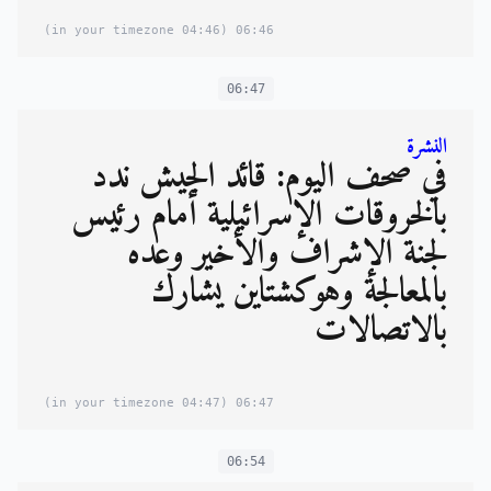
(04:46 in your timezone)
06:46
06:47
النشرة
في صحف اليوم: قائد الجيش ندد
بالخروقات الإسرائيلية أمام رئيس
لجنة الإشراف والأخير وعده
بالمعالجة وهوكشتاين يشارك
بالاتصالات
(04:47 in your timezone)
06:47
06:54