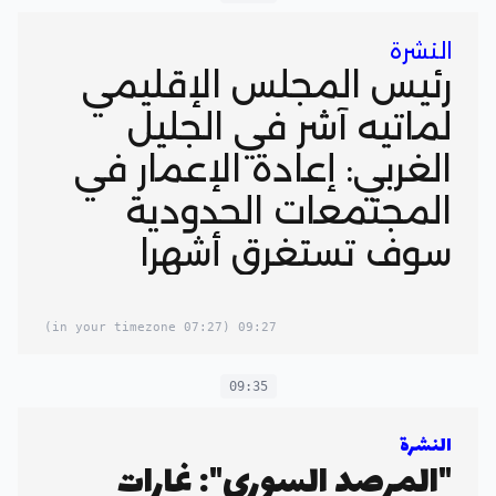
النشرة
رئيس المجلس الإقليمي
لماتيه آشر في الجليل
الغربي: إعادة الإعمار في
المجتمعات الحدودية
سوف تستغرق أشهرا
(07:27 in your timezone)
09:27
09:35
النشرة
"المرصد السوري": غارات