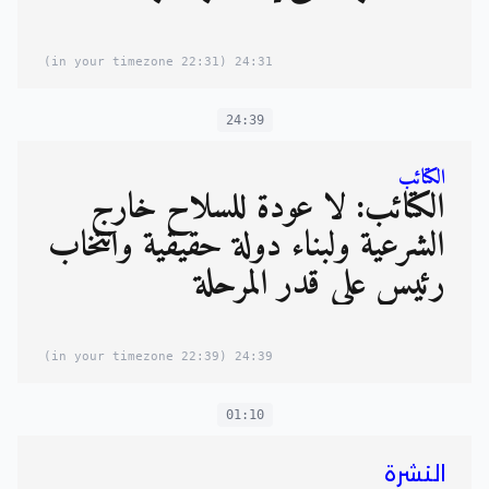
(22:31 in your timezone)
24:31
24:39
الكتائب
الكتائب: لا عودة للسلاح خارج
الشرعية ولبناء دولة حقيقية وانتخاب
رئيس على قدر المرحلة
(22:39 in your timezone)
24:39
01:10
النشرة