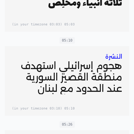
ثلاثة أنبياء ومخلِّص
(03:03 in your timezone)
05:03
05:10
النشرة
هجوم إسرائيلي استهدف
منطقة القصير السورية
عند الحدود مع لبنان
(03:10 in your timezone)
05:10
05:26