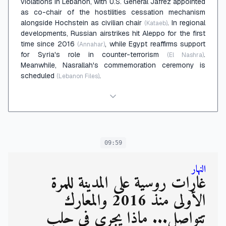
violations in Lebanon, with U.S. General Jafrez appointed
as co-chair of the hostilities cessation mechanism
alongside Hochstein as civilian chair
. In regional
(Kataeb)
developments, Russian airstrikes hit Aleppo for the first
time since 2016
, while Egypt reaffirms support
(Annahar)
for Syria's role in counter-terrorism
.
(El Nashra)
Meanwhile, Nasrallah's commemoration ceremony is
scheduled
.
(Lebanon Files)
09:59
النهار
غارات روسية على المدينة للمرّة
الأولى منذ 2016 والمعارك
تتواصل... ماذا يجري في حلب