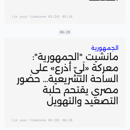
(03:24 in your timezone)
05:24
06:28
الجمهورية
مانشيت "الجمهورية":
معركة «لَيّ أذرع» على
الساحة التشريعية... حضور
مصري يقتحم حلبة
التصعيد والتهويل
(04:28 in your timezone)
06:28