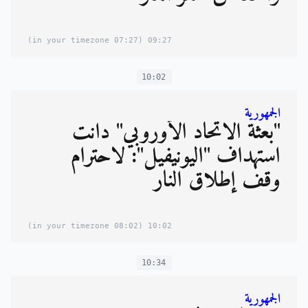
(07:27 in your timezone)
09:27
10:02
الجمهورية
"بعثة الاتحاد الأوروبيّ" دانت
استهداف "اليونيفيل": لاحترام
وقف إطلاق النار
(08:02 in your timezone)
10:02
10:34
الجمهورية