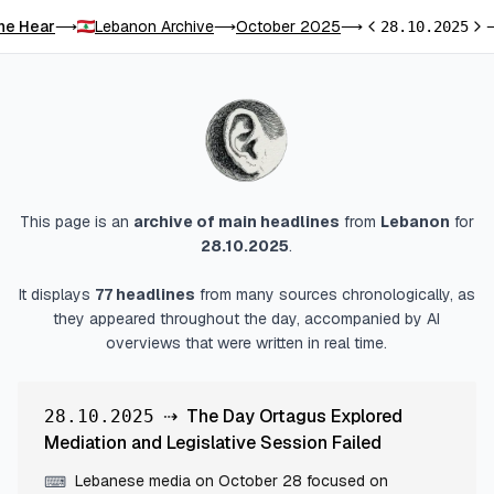
he Hear
Lebanon Archive
October 2025
⟶
⟶
⟶
28.10.2025
Previous day
Nex
This page is an
archive of main headlines
from
Lebanon
for
28.10.2025
.
It displays
77
headlines
from many sources chronologically, as
they appeared throughout the day, accompanied by AI
overviews that were written in real time.
⇢
The Day Ortagus Explored
28.10.2025
Mediation and Legislative Session Failed
Lebanese media on October 28 focused on
⌨