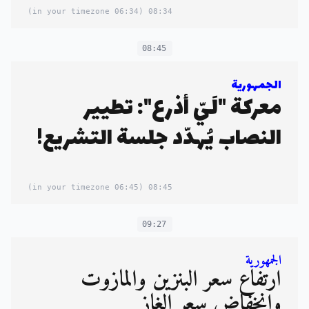
(06:34 in your timezone)
08:34
08:45
الجمهورية
معركة "لَيّ أذرع": تطيير
النصاب يُهدّد جلسة التشريع!
(06:45 in your timezone)
08:45
09:27
الجمهورية
ارتفاعُ سعر البنزين والمازوت
وانخفاض سعر الغاز