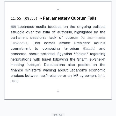
⇢
Parliamentary Quorum Fails
11:55
(09:55)
Lebanese media focuses on the ongoing political
⌨
struggle over the form of authority, highlighted by the
parliament session's lack of quorum
(Al Joumhouria,
. This comes amidst President Aoun's
Lebanon24)
commitment to combating terrorism
and
(Kataeb)
concerns about potential Egyptian "feelers" regarding
negotiations with Israel following the Sharm el-Sheikh
meeting
. Discussions also persist on the
(Addiyar)
finance minister's warning about Lebanon's economic
choices between self-reliance or an IMF agreement
(LBC,
.
LBCI)
12:03