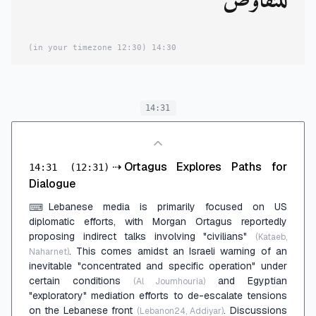
للتفاوض
(12:30 in your timezone)
14:30
14:31
⇢
Ortagus Explores Paths for
14:31
(12:31)
Dialogue
Lebanese media is primarily focused on US
⌨
diplomatic efforts, with Morgan Ortagus reportedly
proposing indirect talks involving "civilians"
(Kataeb,
. This comes amidst an Israeli warning of an
Naharnet)
inevitable "concentrated and specific operation" under
certain conditions
and Egyptian
(Al Joumhouria)
"exploratory" mediation efforts to de-escalate tensions
on the Lebanese front
. Discussions
(Lebanon24, Addiyar)