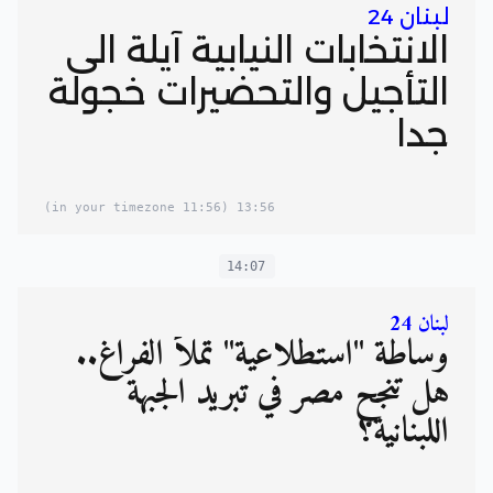
لبنان 24
الانتخابات النيابية آيلة الى
التأجيل والتحضيرات خجولة
جدا
(11:56 in your timezone)
13:56
14:07
لبنان 24
وساطة "استطلاعية" تملأ الفراغ..
هل تنجح مصر في تبريد الجبهة
اللبنانية؟