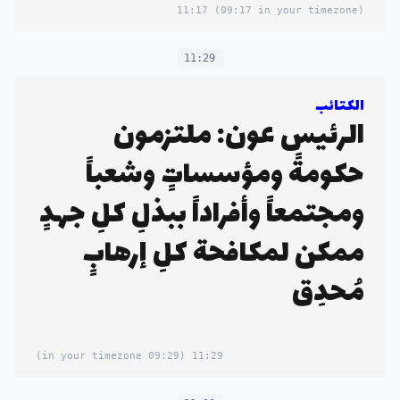
11:17
(09:17 in your timezone)
11:29
الكتائب
الرئيس عون: ملتزمون
حكومةً ومؤسساتٍ وشعباً
ومجتمعاً وأفراداً ببذلِ كلِ جهدٍ
ممكن لمكافحة كلِ إرهابٍ
مُحدِق
(09:29 in your timezone)
11:29