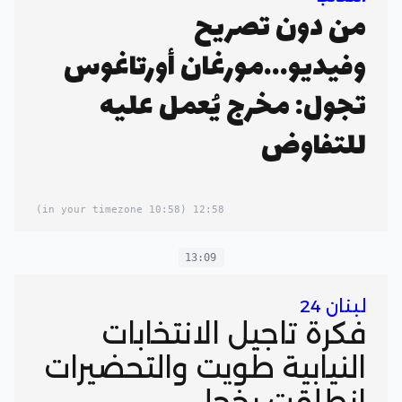
من دون تصريح
وفيديو...مورغان أورتاغوس
تجول: مخرج يُعمل عليه
للتفاوض
(10:58 in your timezone)
12:58
13:09
لبنان 24
فكرة تاجيل الانتخابات
النيابية طويت والتحضيرات
انطلقت بخجل