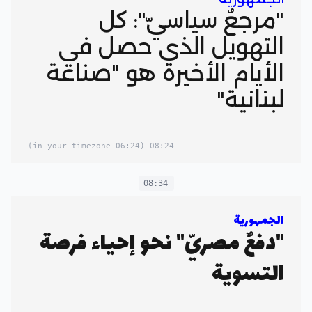
"مرجعٌ سياسيّ": كل
التهويل الذي حصل في
الأيام الأخيرة هو "صناعة
لبنانية"
(06:24 in your timezone)
08:24
08:34
الجمهورية
"دفعٌ مصريّ" نحو إحياء فرصة
التسوية