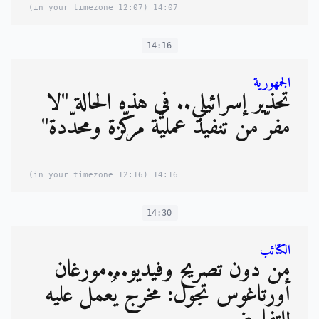
(12:07 in your timezone)
14:07
14:16
الجمهورية
تحذير إسرائيلي.. في هذه الحالة "لا
مفرّ من تنفيذ عمليّة مركّزة ومحدّدة"
(12:16 in your timezone)
14:16
14:30
الكتائب
من دون تصريح وفيديو...مورغان
أورتاغوس تجول: مخرج يُعمل عليه