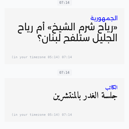
07:14
الجمهورية
«رياح شرم الشيخ» أم رياح
الجليل ستلفح لبنان؟
(05:14 in your timezone)
07:14
07:14
الكتائب
جلسة الغدر بالمنتشرين
(05:14 in your timezone)
07:14