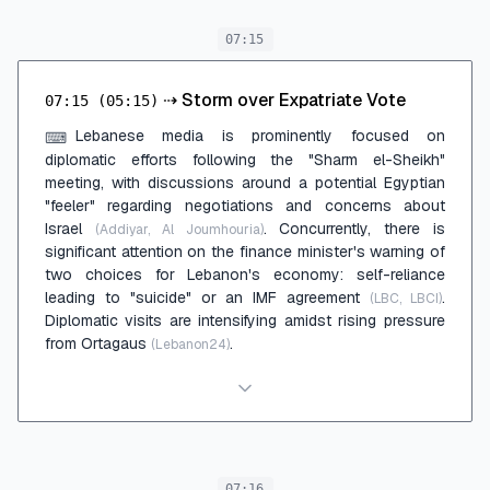
07:15
⇢
Storm over Expatriate Vote
07:15
(05:15)
Lebanese media is prominently focused on
⌨
diplomatic efforts following the "Sharm el-Sheikh"
meeting, with discussions around a potential Egyptian
"feeler" regarding negotiations and concerns about
Israel
. Concurrently, there is
(Addiyar, Al Joumhouria)
significant attention on the finance minister's warning of
two choices for Lebanon's economy: self-reliance
leading to "suicide" or an IMF agreement
.
(LBC, LBCI)
Diplomatic visits are intensifying amidst rising pressure
from Ortagaus
.
(Lebanon24)
07:16