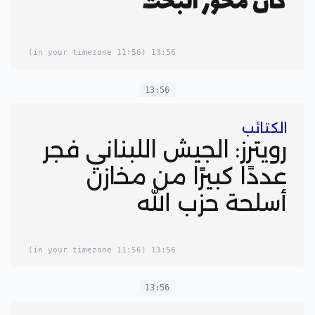
كان محور البحث
(11:56 in your timezone)
13:56
13:56
الكتائب
رويترز: الجيش اللبناني فجر
عددًا كبيرًا من مخازن
أسلحة حزب الله
(11:56 in your timezone)
13:56
13:56