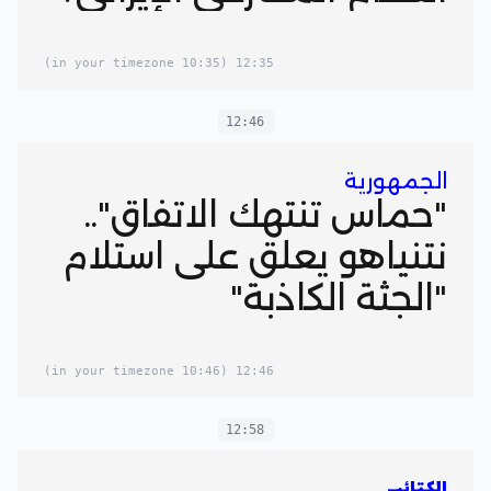
(10:35 in your timezone)
12:35
12:46
الجمهورية
"حماس تنتهك الاتفاق"..
نتنياهو يعلق على استلام
"الجثة الكاذبة"
(10:46 in your timezone)
12:46
12:58
الكتائب