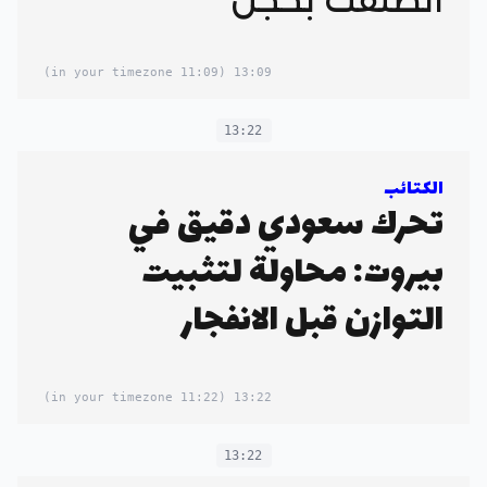
(11:09 in your timezone)
13:09
13:22
الكتائب
تحرك سعودي دقيق في
بيروت: محاولة لتثبيت
التوازن قبل الانفجار
(11:22 in your timezone)
13:22
13:22