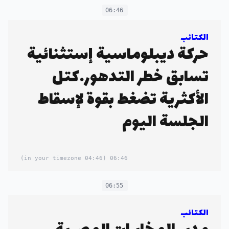
06:46
الكتائب
حركة ديبلوماسية إستثنائية
تسابق خطر التدهور…كتل
الأكثرية تضغط بقوة لإسقاط
الجلسة اليوم
(04:46 in your timezone)
06:46
06:55
الكتائب