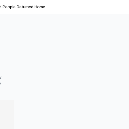
d People Returned Home
y
e