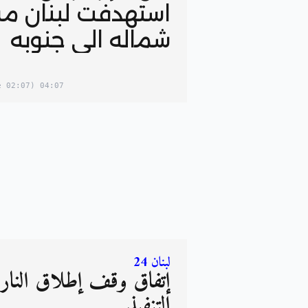
استهدفت لبنان م
شماله الى جنوبه
(02:07 in your timezone)
04:07
لبنان 24
إتفاق وقف إطلاق النار
التنفيذ