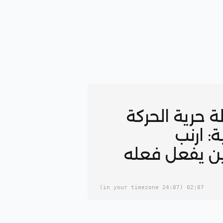
 حرية الحركة
ة: ارنب
ن يفعل فعله
(24:07 in your timezone)
02:07