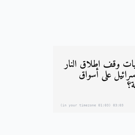
يات وقف اطلاق النار
اسرائيل على أسواق
ة؟
(01:03 in your timezone)
03:03