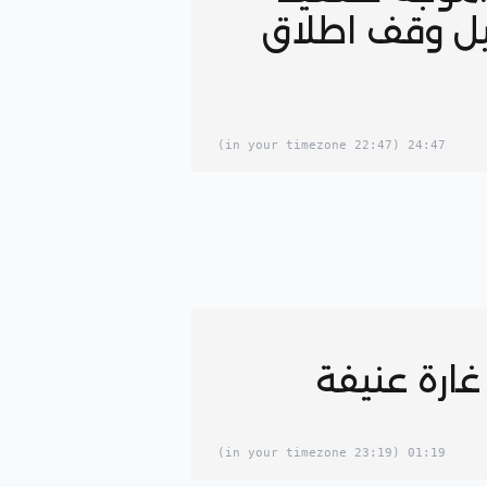
يل وقف اطلاق
(22:47 in your timezone)
24:47
 غارة عنيفة
(23:19 in your timezone)
01:19