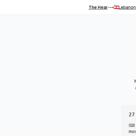
The Hear
Lebanon
⟶
27
⌨
mov