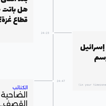
هل باتت 
قطاع غزة؟
24:23
إسرائيل
رسم
24:47
الكتائب
الضاحية 
القصف..