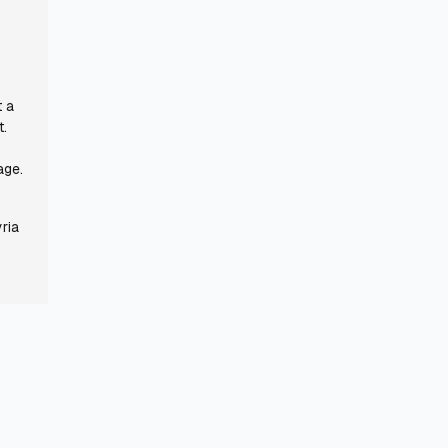
t a
t.
age.
ria