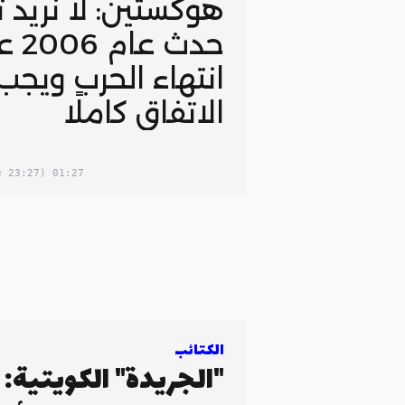
هوكستين: لا نريد تك
حدث عام
انتهاء الحرب ويجب
الاتفاق كاملًا
(23:27 in your timezone)
01:27
الكتائب
"الجريدة" الكويتية: 