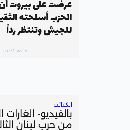
عرضت على بيروت أن
الحزب أسلحته الثقي
للجيش وتنتظر رداً
(24:15 in your timezone)
02:15
الكتائب
بالفيديو- الغارات ا
من حرب لبنان الثا