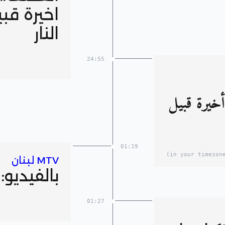
اخيرة قب
النار
24:55
خيرة قبيل
01:19
MTV لبنان
بالفيديو:
01:27