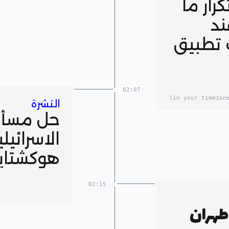
رار ما
 2006 عند
 تطبيق
02:07
النشرة
حل مسألة
الاسرائيلي
هوكشتاي
02:15
طهران