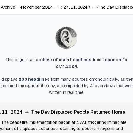
 Archive
November 2024
The Day Displace
⟶
⟶
27.11.2024
⟶
Previous day
Next day
This page is an
archive of main headlines
from
Lebanon
for
27.11.2024
.
It displays
200
headlines
from many sources chronologically, as the
appeared throughout the day, accompanied by AI overviews that wer
written in real time.
⇢
The Day Displaced People Returned Home
.11.2024
The ceasefire implementation began at 4 AM, triggering immediate
ement of displaced Lebanese returning to southern regions and