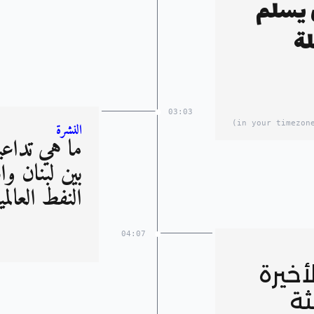
 يسلم
لة
03:03
النشرة
ما هي تداع
بين لبنان و
النفط العالمي
04:07
لأخيرة
لثة