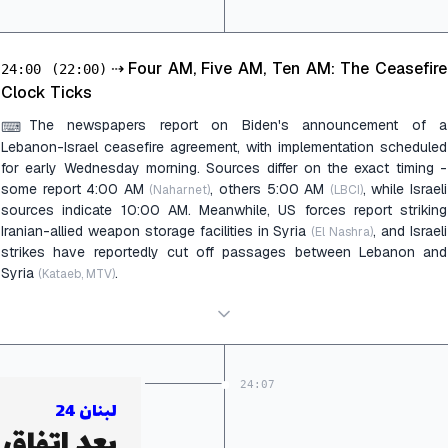
⇢
Four AM, Five AM, Ten AM: The Ceasefire
24:00
(22:00)
Clock Ticks
The newspapers report on Biden's announcement of a
⌨
Lebanon-Israel ceasefire agreement, with implementation scheduled
for early Wednesday morning. Sources differ on the exact timing -
some report 4:00 AM
, others 5:00 AM
, while Israeli
(Naharnet)
(LBCI)
sources indicate 10:00 AM. Meanwhile, US forces report striking
Iranian-allied weapon storage facilities in Syria
, and Israeli
(El Nashra)
strikes have reportedly cut off passages between Lebanon and
Syria
.
(Kataeb, MTV)
24:07
لبنان 24
بعد اتفاق 