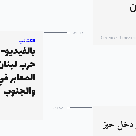
ن
04:15
الكتائب
بالفيديو- 
حرب لبنان
المعابر في
والجنوب
04:32
 دخل حيّز