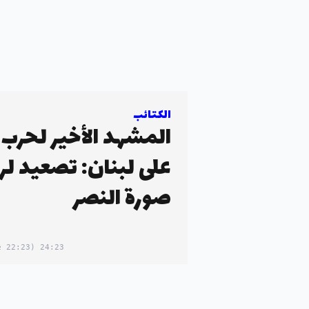
الكتائب
المشهد الأخير لحرب 
على لبنان: تصعيد ل
صورة النصر
(22:23 in your timezone)
24:23