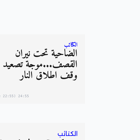
الكتائب
الضاحية تحت نيران
القصف...موجة تصعيد أ
وقف اطلاق النار
(22:55 in your timezone)
24:55
الكتائب