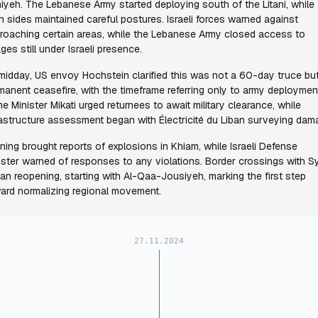
iyeh. The Lebanese Army started deploying south of the Litani, while
h sides maintained careful postures. Israeli forces warned against
roaching certain areas, while the Lebanese Army closed access to
ages still under Israeli presence.
midday, US envoy Hochstein clarified this was not a 60-day truce bu
manent ceasefire, with the timeframe referring only to army deploymen
me Minister Mikati urged returnees to await military clearance, while
rastructure assessment began with Électricité du Liban surveying dam
ning brought reports of explosions in Khiam, while Israeli Defense
ister warned of responses to any violations. Border crossings with Sy
an reopening, starting with Al-Qaa-Jousiyeh, marking the first step
ard normalizing regional movement.
27.11.2024