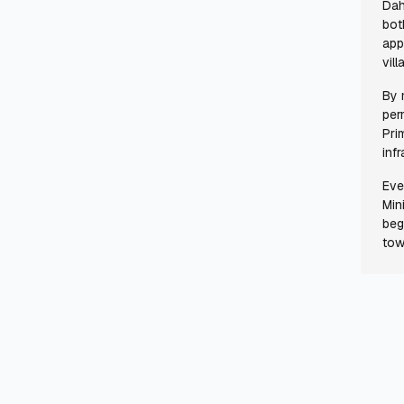
Dah
bot
app
vill
By 
per
Pri
inf
Eve
Min
beg
tow