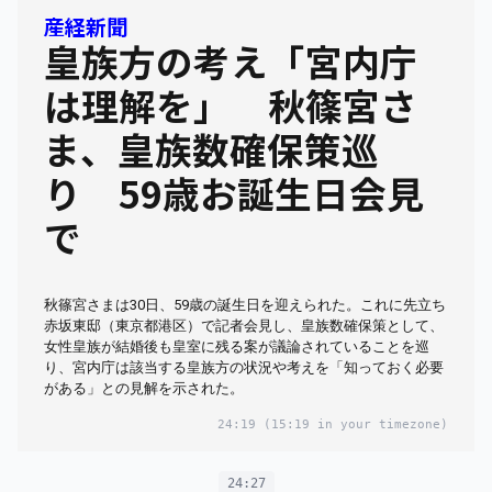
産経新聞
皇族方の考え「宮内庁
は理解を」 秋篠宮さ
ま、皇族数確保策巡
り 59歳お誕生日会見
で
秋篠宮さまは30日、59歳の誕生日を迎えられた。これに先立ち
赤坂東邸（東京都港区）で記者会見し、皇族数確保策として、
女性皇族が結婚後も皇室に残る案が議論されていることを巡
り、宮内庁は該当する皇族方の状況や考えを「知っておく必要
がある」との見解を示された。
24:19
(15:19 in your timezone)
24:27