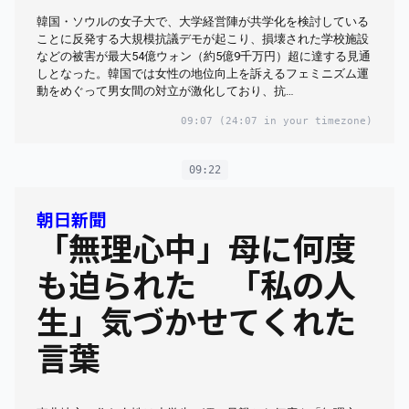
韓国・ソウルの女子大で、大学経営陣が共学化を検討している
ことに反発する大規模抗議デモが起こり、損壊された学校施設
などの被害が最大54億ウォン（約5億9千万円）超に達する見通
しとなった。韓国では女性の地位向上を訴えるフェミニズム運
動をめぐって男女間の対立が激化しており、抗…
09:07
(24:07 in your timezone)
09:22
朝日新聞
「無理心中」母に何度
も迫られた 「私の人
生」気づかせてくれた
言葉