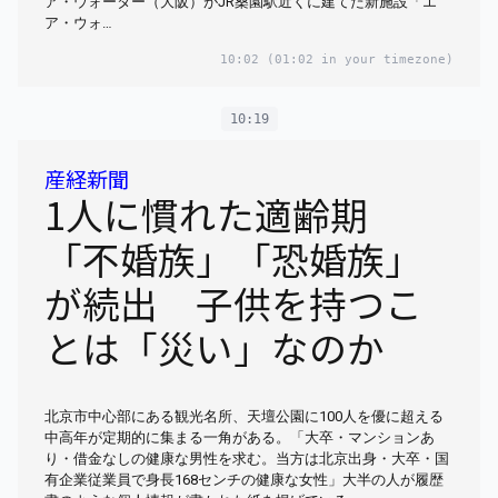
ア・ウォーター（大阪）がJR桑園駅近くに建てた新施設「エ
ア・ウォ…
10:02
(01:02 in your timezone)
10:19
産経新聞
1人に慣れた適齢期
「不婚族」「恐婚族」
が続出 子供を持つこ
とは「災い」なのか
北京市中心部にある観光名所、天壇公園に100人を優に超える
中高年が定期的に集まる一角がある。「大卒・マンションあ
り・借金なしの健康な男性を求む。当方は北京出身・大卒・国
有企業従業員で身長168センチの健康な女性」大半の人が履歴