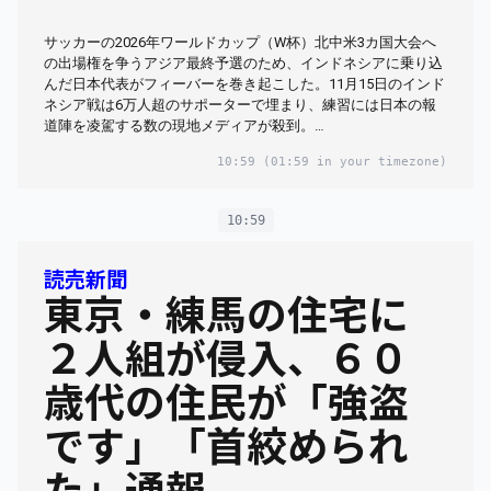
サッカーの2026年ワールドカップ（W杯）北中米3カ国大会へ
の出場権を争うアジア最終予選のため、インドネシアに乗り込
んだ日本代表がフィーバーを巻き起こした。11月15日のインド
ネシア戦は6万人超のサポーターで埋まり、練習には日本の報
道陣を凌駕する数の現地メディアが殺到。…
10:59
(01:59 in your timezone)
10:59
読売新聞
東京・練馬の住宅に
２人組が侵入、６０
歳代の住民が「強盗
です」「首絞められ
た」通報