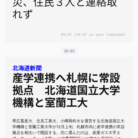
災、住民３人と連絡取
れず
09:47
(24:47 in your timezone)
10:02
北海道新聞
産学連携へ札幌に常設
拠点 北海道国立大学
機構と室蘭工大
帯広畜産大、北見工業大、小樽商科大を運営する北海道国立大
学機構と室蘭工業大学が12月上旬、札幌市内に産学連携の常設
拠点を相次いで開設する。共に選んだのは、産業ガス大手エ