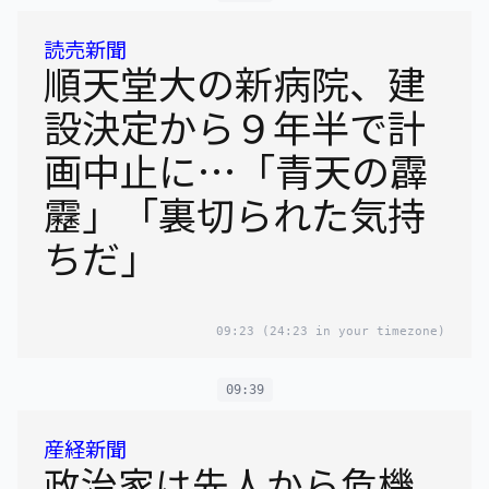
読売新聞
順天堂大の新病院、建
設決定から９年半で計
画中止に…「青天の霹
靂」「裏切られた気持
ちだ」
09:23
(24:23 in your timezone)
09:39
産経新聞
政治家は先人から危機