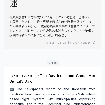
述
兵庫県加古川市で平成19年10月、小学2年の女児＝当時（7）＝
を殺害したとして、殺人容疑で逮捕された勝田州彦（くにひ
こ）容疑者（45）が、逮捕前の兵庫県警の任意聴取に「クラフ
トナイフで刺した」という趣旨の供述をしていたことが29日、
捜査関係者への取材で分かった。凶器とし…
07:15
(22:15 in your timezone)
07:16
⇢
The Day Insurance Cards Met
07:16
(22:16)
Digital's Dawn
The newspapers report on the transition from
⌨
traditional health insurance cards to the new MyNumber-
based digital system, with municipalities expressing
concerns about the December 2nd implementation