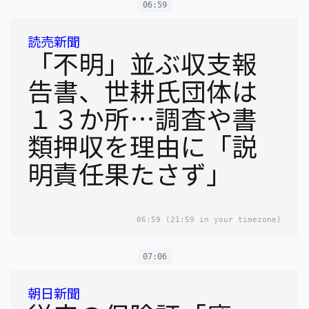
06:59
読売新聞
「不明」並ぶ収支報
告書、世耕氏団体は
１３か所…調査や書
類押収を理由に「説
明責任果たさず」
06:59
(21:59 in your timezone)
07:06
朝日新聞