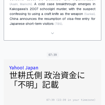
. A cold case breakthrough emerges in
(Asahi, Mainichi)
Kakogawa's 2007 schoolgirl murder, with the suspect
confessing to using a craft knife as the weapon
.
(Sankei)
China announces the resumption of visa-free entry for
Japanese short-term visitors
.
(TBS)
07:39
Yahoo! Japan
世耕氏側 政治資金に
「不明」記載
07:39
(22:39 in your timezone)