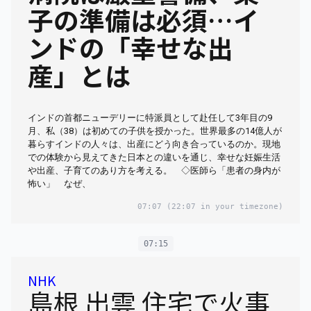
子の準備は必須…イ
ンドの「幸せな出
産」とは
インドの首都ニューデリーに特派員として赴任して3年目の9
月、私（38）は初めての子供を授かった。世界最多の14億人が
暮らすインドの人々は、出産にどう向き合っているのか。現地
での体験から見えてきた日本との違いを通じ、幸せな妊娠生活
や出産、子育てのあり方を考える。 ◇医師ら「患者の身内が
怖い」 なぜ、
07:07
(22:07 in your timezone)
07:15
NHK
島根 出雲 住宅で火事