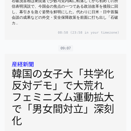
石破茂首相は衆院選で少数与党内閣に転落してから初めての所
信表明演説で、今国会の焦点の一つである政治改革を後段に回
し、幕引きを急ぐ姿勢を鮮明にした。代わりに日米・日中首脳
会談の成果などの外交・安全保障政策を前面に打ち出し「石破
カ…
08:58
(23:58 in your timezone)
09:07
産経新聞
韓国の女子大「共学化
反対デモ」で大荒れ
フェミニズム運動拡大
で「男女間対立」深刻
化