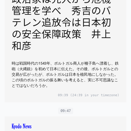
管理を学べ 秀吉のバ
テレン追放令は日本初
の安全保障政策 井上
和彦
時は戦国時代の1543年、ポルトガル商人が種子島へ漂着し、鉄
砲（火縄銃）を初めて日本に伝えた。その後、ポルトガルとの
交易が広がったが、ポルトガルは日本を植民地にしなかった。
この頃のポルトガルの振る舞いを考えると、実に不可思議なこ
とではないだろうか。
09:39
(24:39 in your timezone)
09:47
Kyodo News