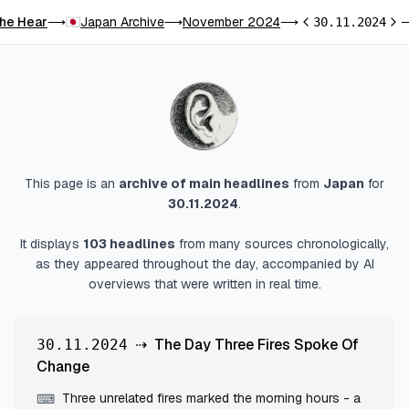
he Hear
Japan Archive
November 2024
⟶
⟶
⟶
30.11.2024
Previous day
Nex
This page is an
archive of main headlines
from
Japan
for
30.11.2024
.
It displays
103
headlines
from many sources chronologically,
as they appeared throughout the day, accompanied by AI
overviews that were written in real time.
⇢
The Day Three Fires Spoke Of
30.11.2024
Change
Three unrelated fires marked the morning hours - a
⌨