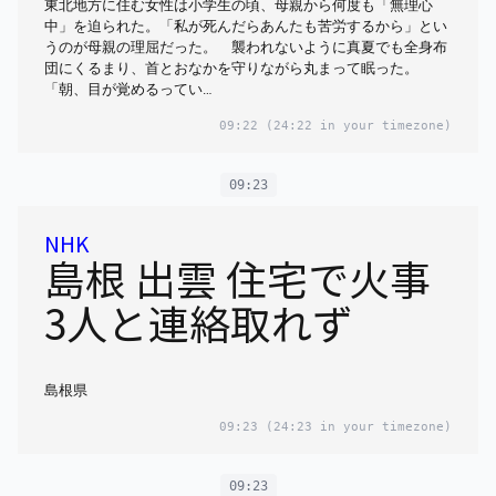
東北地方に住む女性は小学生の頃、母親から何度も「無理心
中」を迫られた。「私が死んだらあんたも苦労するから」とい
うのが母親の理屈だった。 襲われないように真夏でも全身布
団にくるまり、首とおなかを守りながら丸まって眠った。
「朝、目が覚めるってい…
09:22
(24:22 in your timezone)
09:23
NHK
島根 出雲 住宅で火事
3人と連絡取れず
島根県
09:23
(24:23 in your timezone)
09:23