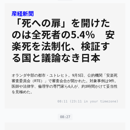
産経新聞
「死への扉」を開けた
のは全死者の5.4％ 安
楽死を法制化、検証す
る国と議論なき日本
オランダ中部の都市・ユトレヒト。9月5日、公的機関「安楽死
審査委員会（RTE）」で審査会合が開かれた。対象事例は9件。
医師や法律学、倫理学の専門家ら6人が、約3時間かけて妥当性
を見極めた。
08:11
(23:11 in your timezone)
08:27