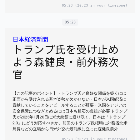
05:23
(20:23 in your timezone)
05:23
日本経済新聞
トランプ氏を受け止め
よう森健良・前外務次
官
【この記事のポイント】・トランプ氏と良好な関係を築くには
正面から受け入れる基本姿勢が欠かせない・日本が米国経済に
貢献していることをアピールすることが肝要・米国をアジアの
安全保障につなぎとめるには日本も相応の負担が必要 トランプ
氏が2025年1月20日に米大統領に返り咲く。日本は「トランプ
2.0」にどう対応すべきか。前回のトランプ政権時に外務省北米
局長などの立場から日米外交の最前線に立った森健良前外…
05:23
(20:23 in your timezone)