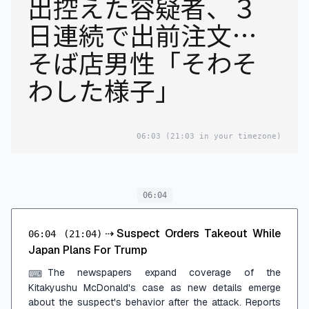
出控えた容疑者、３
日連続で出前注文…
そば店男性「そわそ
わした様子」
06:03
(21:03 in your timezone)
06:04
⇢
Suspect Orders Takeout While
06:04
(21:04)
Japan Plans For Trump
The newspapers expand coverage of the
⌨
Kitakyushu McDonald's case as new details emerge
about the suspect's behavior after the attack. Reports