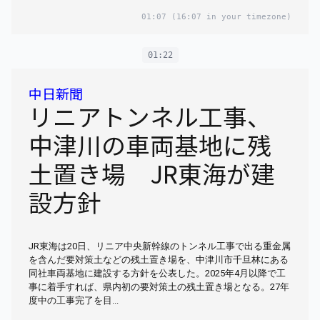
01:07
(16:07 in your timezone)
01:22
中日新聞
リニアトンネル工事、
中津川の車両基地に残
土置き場 JR東海が建
設方針
JR東海は20日、リニア中央新幹線のトンネル工事で出る重金属
を含んだ要対策土などの残土置き場を、中津川市千旦林にある
同社車両基地に建設する方針を公表した。2025年4月以降で工
事に着手すれば、県内初の要対策土の残土置き場となる。27年
度中の工事完了を目...