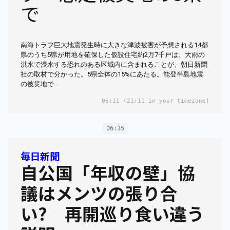
で
南海トラフ巨大地震発生時に大きな津波被害が予想される14都
県のうち5県が用地を確保した仮設住宅約2万7千戸は、大雨の
洪水で浸水する恐れのある区域内に含まれることが、朝日新聞
社の取材で分かった。5県全体の15%にあたる。能登半島地震
の被災地で…
06:11
(21:11 in your timezone)
06:35
毎日新聞
自公国「年収の壁」協
議はメンツの張り合
い? 再開巡り食い違う