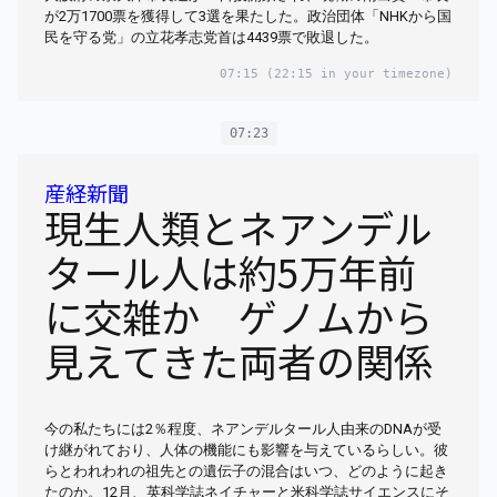
が2万1700票を獲得して3選を果たした。政治団体「NHKから国
民を守る党」の立花孝志党首は4439票で敗退した。
07:15
(22:15 in your timezone)
07:23
産経新聞
現生人類とネアンデル
タール人は約5万年前
に交雑か ゲノムから
見えてきた両者の関係
今の私たちには2％程度、ネアンデルタール人由来のDNAが受
け継がれており、人体の機能にも影響を与えているらしい。彼
らとわれわれの祖先との遺伝子の混合はいつ、どのように起き
たのか。12月、英科学誌ネイチャーと米科学誌サイエンスにそ