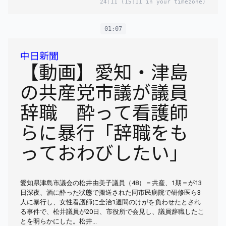
24:11
(15:11 in your timezone)
01:07
中日新聞
【動画】愛知・津島
の共産党市議が議員
辞職 酔って看護師
らに暴行「辞職をも
っておわびしたい」
愛知県津島市議会の松井由美子議員（48）＝共産、1期＝が13
日深夜、酒に酔った状態で搬送された同市民病院で研修医ら3
人に暴行し、女性看護師に全治1週間のけがを負わせたとされ
る事件で、松井議員が20日、市役所で会見し、議員辞職したこ
とを明らかにした。松井...