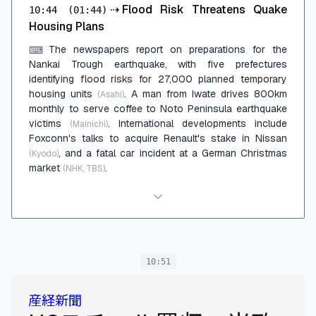
⇢
Flood Risk Threatens Quake
10:44
(01:44)
Housing Plans
The newspapers report on preparations for the
⌨
Nankai Trough earthquake, with five prefectures
identifying flood risks for 27,000 planned temporary
housing units
. A man from Iwate drives 800km
(Asahi)
monthly to serve coffee to Noto Peninsula earthquake
victims
. International developments include
(Mainichi)
Foxconn's talks to acquire Renault's stake in Nissan
, and a fatal car incident at a German Christmas
(Kyodo)
market
.
(NHK, TBS)
10:51
産経新聞