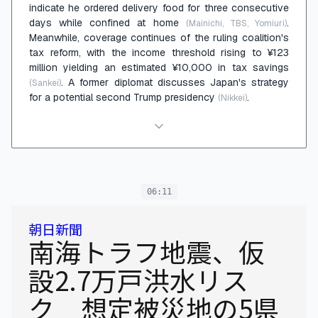
indicate he ordered delivery food for three consecutive
days while confined at home
.
(Mainichi, TBS, Yomiuri)
Meanwhile, coverage continues of the ruling coalition's
tax reform, with the income threshold rising to ¥123
million yielding an estimated ¥10,000 in tax savings
. A former diplomat discusses Japan's strategy
(Sankei)
for a potential second Trump presidency
.
(Nikkei)
06:11
朝日新聞
南海トラフ地震、仮
設2.7万戸洪水リス
ク 想定被災地の5県