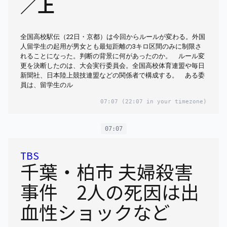
／上
全国高校駅伝（22日・京都）は今回からルールが変わる。外国
人留学生の起用が男女とも最短距離の3キロ区間のみに制限さ
れることになった。判断の背景に何があったのか。 ルール変
更を決断したのは、大会実行委員会。全国高校体育連盟や毎日
新聞社、日本陸上競技連盟などの関係者で構成する。 ある委
員は、留学生のル
07:07
(22:07 in your timezone)
07:07
TBS
千葉・柏市 夫婦殺害
事件 2人の死因は出
血性ショックなど