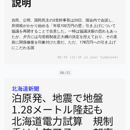
説明
自民、公明、国民民主の3党幹事長は20日、国会内で会談し、
所得税がかかり始める「年収103万円の壁」引き上げについて
協議を再開することで合意した。一時は協議決裂の恐れもあっ
たが、夕方には与党税制改正大綱の決定を控えており、その直
前に関係修復を印象付けた形だ。ただ、178万円への引き上げ
にこだわる国
06:35
(21:35 in your timezone)
06:51
北海道新聞
泊原発、地震で地盤
1.28メートル隆起も
北海道電力試算 規制