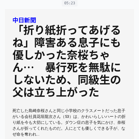
05:23
中日新聞
「折り紙折ってあげる
ね」障害ある息子にも
優しかった奈桜ちゃ
ん… 暴行死を無駄に
しないため、同級生の
父は立ち上がった
死亡した島崎奈桜さんと同じ小学校のクラスメートだった息子
がいる会社員花垣龍次さん（53）は、かわいらしいハートの折
り紙を今も大切にしている。ダウン症の息子を気にかけ、奈桜
さんが折ってくれたものだ。人にとても優しくできる子が、な
ぜ命を奪われ...