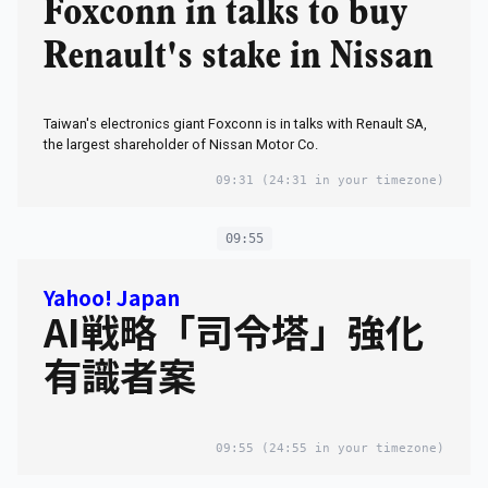
Foxconn in talks to buy
Renault's stake in Nissan
Taiwan's electronics giant Foxconn is in talks with Renault SA,
the largest shareholder of Nissan Motor Co.
09:31
(24:31 in your timezone)
09:55
Yahoo! Japan
AI戦略「司令塔」強化
有識者案
09:55
(24:55 in your timezone)