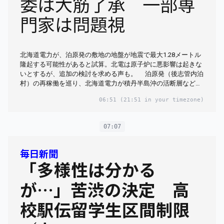
委は大筋了承 一部専
門家は問題視
北海道電力が、泊原発の敷地の地盤が地震で最大1.28メートル
隆起する可能性があると試算。北電は原子炉に悪影響は起きな
いとするが、追加の検討を求める声も。 泊原発（後志管内泊
村）の再稼働を巡り、北海道電力が積丹半島沖の活断層など…
06:51
(21:51 in your timezone)
07:07
毎日新聞
「多様性は分かる
が…」苦渋の決定 高
校駅伝留学生区間制限