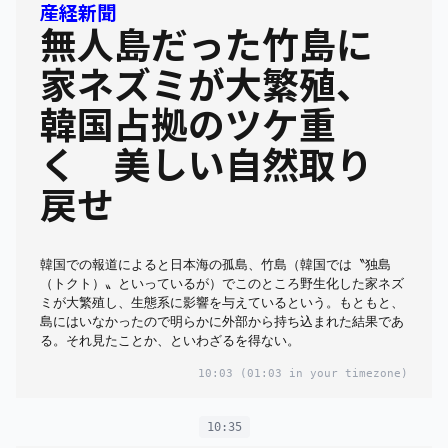
産経新聞
無人島だった竹島に
家ネズミが大繁殖、
韓国占拠のツケ重
く 美しい自然取り
戻せ
韓国での報道によると日本海の孤島、竹島（韓国では〝独島
（トクト）〟といっているが）でこのところ野生化した家ネズ
ミが大繁殖し、生態系に影響を与えているという。もともと、
島にはいなかったので明らかに外部から持ち込まれた結果であ
る。それ見たことか、といわざるを得ない。
10:03
(01:03 in your timezone)
10:35