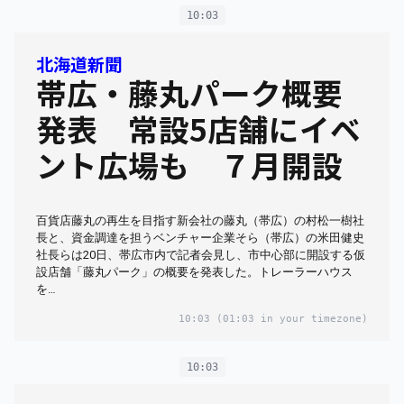
10:03
北海道新聞
帯広・藤丸パーク概要
発表 常設5店舗にイベ
ント広場も ７月開設
百貨店藤丸の再生を目指す新会社の藤丸（帯広）の村松一樹社
長と、資金調達を担うベンチャー企業そら（帯広）の米田健史
社長らは20日、帯広市内で記者会見し、市中心部に開設する仮
設店舗「藤丸パーク」の概要を発表した。トレーラーハウス
を…
10:03
(01:03 in your timezone)
10:03