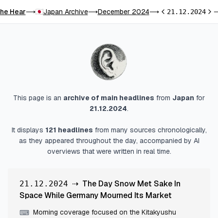
he Hear
Japan Archive
December 2024
⟶
⟶
⟶
21.12.2024
Previous day
Nex
This page is an
archive of main headlines
from
Japan
for
21.12.2024
.
It displays
121
headlines
from many sources chronologically,
as they appeared throughout the day, accompanied by AI
overviews that were written in real time.
⇢
The Day Snow Met Sake In
21.12.2024
Space While Germany Mourned Its Market
Morning coverage focused on the Kitakyushu
⌨