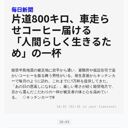
毎日新聞
片道800キロ、車走ら
せコーヒー届ける
「人間らしく生きるた
め」の一杯
能登半島地震の被災地に岩手から通い、避難所や仮設住宅で温
かいコーヒーを振る舞う男性がいる。発生直後からキッチンカ
ーで毎月のように訪れ、これまでに1万杯を提供してきた。
「あの日の恩返しになれば」。厳しい寒さが続く能登地方で、
豆から選んだこだわりの一杯が被災者の体と心を温めてい
る。 ◇キッチンカーで8
10:35
(01:35 in your timezone)
10:43