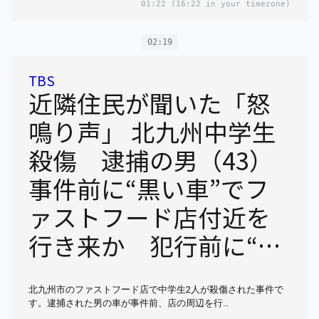
01:22
(16:22 in your timezone)
02:19
TBS
近隣住民が聞いた「怒
鳴り声」 北九州中学生
殺傷 逮捕の男（43）
事件前に“黒い車”でフ
ァストフード店付近を
行き来か 犯行前に“様
子見”の可能性も
北九州市のファストフード店で中学生2人が殺傷された事件で
【news23】
す。逮捕された男の車が事件前、店の周辺を行…