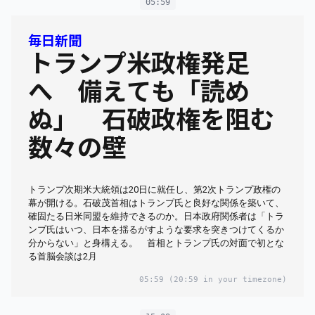
05:59
毎日新聞
トランプ米政権発足
へ 備えても「読め
ぬ」 石破政権を阻む
数々の壁
トランプ次期米大統領は20日に就任し、第2次トランプ政権の
幕が開ける。石破茂首相はトランプ氏と良好な関係を築いて、
確固たる日米同盟を維持できるのか。日本政府関係者は「トラ
ンプ氏はいつ、日本を揺るがすような要求を突きつけてくるか
分からない」と身構える。 首相とトランプ氏の対面で初とな
る首脳会談は2月
05:59
(20:59 in your timezone)