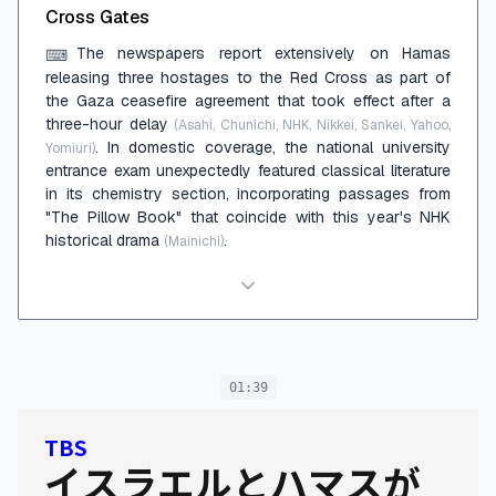
Cross Gates
The newspapers report extensively on Hamas
⌨
releasing three hostages to the Red Cross as part of
the Gaza ceasefire agreement that took effect after a
three-hour delay
(Asahi, Chunichi, NHK, Nikkei, Sankei, Yahoo,
. In domestic coverage, the national university
Yomiuri)
entrance exam unexpectedly featured classical literature
in its chemistry section, incorporating passages from
"The Pillow Book" that coincide with this year's NHK
historical drama
.
(Mainichi)
01:39
TBS
イスラエルとハマスが