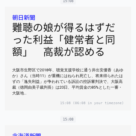
15:08
朝日新聞
難聴の娘が得るはずだ
った利益「健常者と同
額」 高裁が認める
大阪市生野区で2018年、聴覚支援学校に通う井出安優香（あゆ
か）さん（当時11）が重機にはねられ死亡し、将来得られたは
ずの「逸失利益」が争われている訴訟の控訴審判決で、大阪高
裁（徳岡由美子裁判長）は20日、平均賃金の85%とした一審・
大阪地…
15:08
(06:08 in your timezone)
15:08
北海道新聞