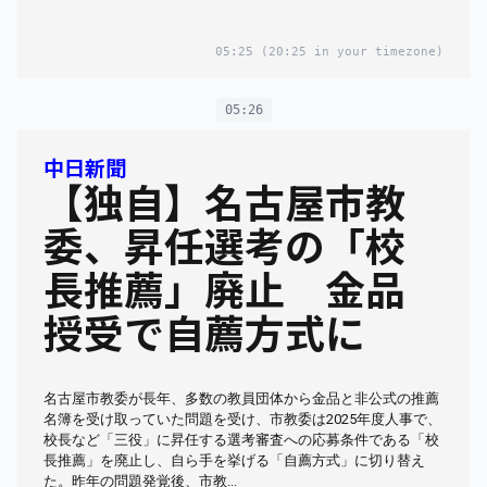
05:25
(20:25 in your timezone)
05:26
中日新聞
【独自】名古屋市教
委、昇任選考の「校
長推薦」廃止 金品
授受で自薦方式に
名古屋市教委が長年、多数の教員団体から金品と非公式の推薦
名簿を受け取っていた問題を受け、市教委は2025年度人事で、
校長など「三役」に昇任する選考審査への応募条件である「校
長推薦」を廃止し、自ら手を挙げる「自薦方式」に切り替え
た。昨年の問題発覚後、市教...