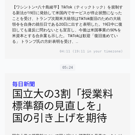
【ワシントン=八十島綾平】TikTok（ティックトック）を規制す
る新法が19日に発効して米国内でサービスが停止状態になった
ことを受け、トランプ次期米大統領はTikTok復旧のための大統
領令を自身の就任日である20日に出すと表明した。19日中に復
旧しても違反に問わないとも宣言し、今後は米国事業の50%を
米資本とする合弁案も示した。 TikTokは歓迎「復旧進めてい
る」 トランプ氏の方針表明を受け、…
04:11
(19:11 in your timezone)
05:24
毎日新聞
国立大の3割「授業料
標準額の見直しを」
国の引き上げを期待