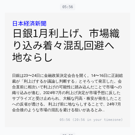
05:56
日本経済新聞
日銀1月利上げ、市場織
り込み着々混乱回避へ
地ならし
日銀は23〜24日に金融政策決定会合を開く。14〜16日に正副総
裁が「利上げするか議論し判断する」とそろって発言した。会
合直前に相次いで利上げの可能性に踏み込んだことで市場への
織り込みが進む。2024年7月の利上げ決定が市場予想に反した
サプライズと受け止められ、大幅な円高・株安が発生したこと
への反省が透ける。 利上げ前に地ならしすることで、24年7月
会合後のような市場の混乱を避ける狙いがあるとみ…
05:56
(20:56 in your timezone)