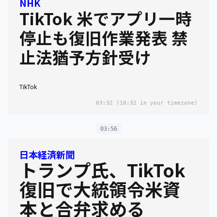
NHK
TikTok 米でアプリ一時
停止も復旧作業発表 禁
止法猶予方針受け
TikTok
03:32
(18:32 in your timezone)
03:56
日本経済新聞
トランプ氏、TikTok
復旧で大統領令米資
本と合弁求める