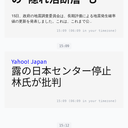
ランク活断層・Ⅲラン
ク海溝型地震 全部掲
15日、政府の地震調査委員会は、長期評価による地震発生確率
値の更新を発表しました。これは、これまで公…
載】
15:09
(06:09 in your timezone)
15:09
Yahoo! Japan
露の日本センター停止
林氏が批判
15:09
(06:09 in your timezone)
15:12