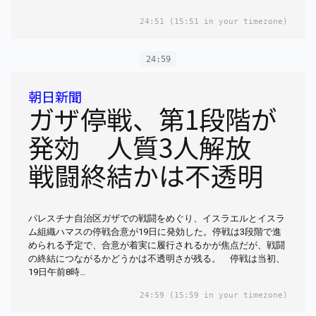
24:51
(15:51 in your timezone)
24:59
朝日新聞
ガザ停戦、第1段階が
発効 人質3人解放
戦闘終結かは不透明
パレスチナ自治区ガザでの戦闘をめぐり、イスラエルとイスラ
ム組織ハマスの停戦合意が19日に発効した。停戦は3段階で進
められる予定で、合意が着実に履行されるかが焦点だが、戦闘
の終結につながるかどうかは不透明さが残る。 停戦は当初、
19日午前8時…
24:59
(15:59 in your timezone)