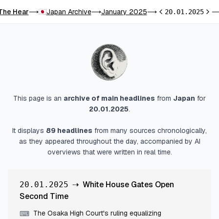
The Hear
Japan Archive
January 2025
⟶
⟶
⟶
20.01.2025
Previous day
Next
This page is an
archive of main headlines
from
Japan
for
20.01.2025
.
It displays
89
headlines
from many sources chronologically,
as they appeared throughout the day, accompanied by AI
overviews that were written in real time.
⇢
White House Gates Open
20.01.2025
Second Time
The Osaka High Court's ruling equalizing
⌨