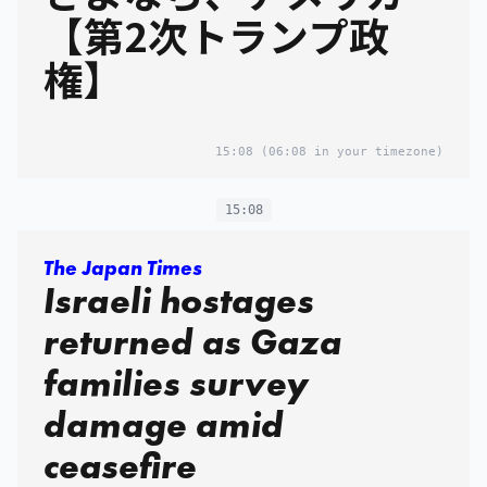
【第2次トランプ政
権】
15:08
(06:08 in your timezone)
15:08
The Japan Times
Israeli hostages
returned as Gaza
families survey
damage amid
ceasefire