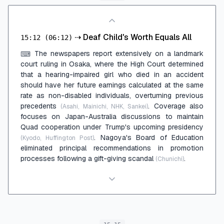
⇢
Deaf Child's Worth Equals All
15:12
(06:12)
The newspapers report extensively on a landmark
⌨
court ruling in Osaka, where the High Court determined
that a hearing-impaired girl who died in an accident
should have her future earnings calculated at the same
rate as non-disabled individuals, overturning previous
precedents
. Coverage also
(Asahi, Mainichi, NHK, Sankei)
focuses on Japan-Australia discussions to maintain
Quad cooperation under Trump's upcoming presidency
. Nagoya's Board of Education
(Kyodo, Huffington Post)
eliminated principal recommendations in promotion
processes following a gift-giving scandal
.
(Chunichi)