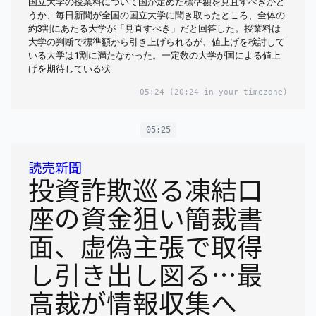
国立大学の授業料について国が定めた標準額を見直すべきかど
うか、毎日新聞が全国の国立大学に聞き取ったところ、全体の
約3割にあたる大学が「見直すべき」だと回答した。授業料は
大学の判断で標準額から引き上げられるが、値上げを検討して
いる大学は1割に満たなかった。一定数の大学が国による値上
げを期待している状
05:24
(20:24 in your timezone)
05:25
読売新聞
投資詐欺巡る凍結口
座の資金狙い簡裁書
面、虚偽主張で取得
し引き出し図る…最
高裁が情報収集へ