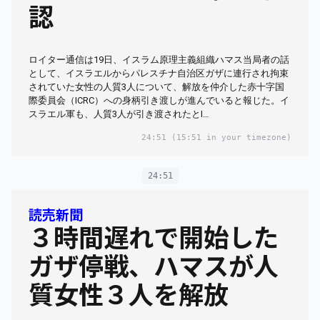
認
ロイター通信は19日、イスラム原理主義組織ハマス当局者の話
として、イスラエルからパレスチナ自治区ガザに連行され拘束
されていた女性の人質3人について、解放を仲介した赤十字国
際委員会（ICRC）への身柄引き渡しが進んでいると報じた。イ
スラエル軍も、人質3人が引き渡されたとI…
24:51
(15:51 in your timezone)
24:51
読売新聞
３時間遅れで開始した
ガザ停戦、ハマスが人
質女性３人を解放