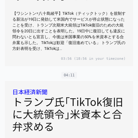
【ワシントン=八十島綾平】TikTok（ティックトック）を規制す
る新法が19日に発効して米国内でサービスが停止状態になった
ことを受け、トランプ次期米大統領はTikTok復旧のための大統
領令を20日に出すことを表明した。19日中に復旧しても違反に
問わないとも宣言し、今後は米国事業の50%を米資本とする合
弁案も示した。 TikTokは歓迎「復旧進めている」 トランプ氏の
方針表明を受け、TikTokは…
03:56
(18:56 in your timezone)
04:11
日本経済新聞
トランプ氏｢TikTok復旧
に大統領令｣米資本と合
弁求める