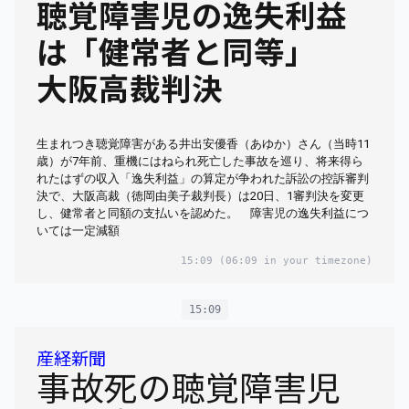
聴覚障害児の逸失利益
は「健常者と同等」
大阪高裁判決
生まれつき聴覚障害がある井出安優香（あゆか）さん（当時11
歳）が7年前、重機にはねられ死亡した事故を巡り、将来得ら
れたはずの収入「逸失利益」の算定が争われた訴訟の控訴審判
決で、大阪高裁（徳岡由美子裁判長）は20日、1審判決を変更
し、健常者と同額の支払いを認めた。 障害児の逸失利益につ
いては一定減額
15:09
(06:09 in your timezone)
15:09
産経新聞
事故死の聴覚障害児