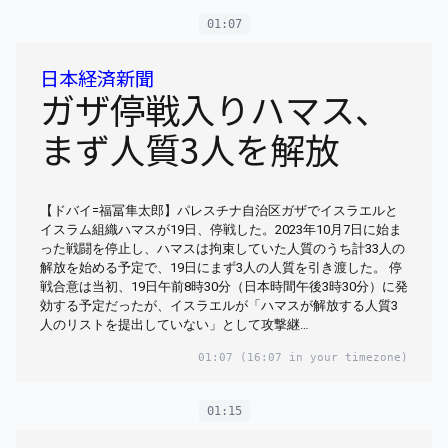
01:07
日本経済新聞
ガザ停戦入りハマス、
まず人質3人を解放
【ドバイ=福冨隼太郎】パレスチナ自治区ガザでイスラエルと
イスラム組織ハマスが19日、停戦した。2023年10月7日に始ま
った戦闘を停止し、ハマスは拘束していた人質のうち計33人の
解放を始める予定で、19日にまず3人の人質を引き渡した。 停
戦合意は当初、19日午前8時30分（日本時間午後3時30分）に発
効する予定だったが、イスラエルが「ハマスが解放する人質3
人のリストを提出していない」として攻撃継…
01:07
(16:07 in your timezone)
01:15