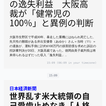
の逸失利益 大阪高
裁が「健常児の
100％」と異例の判断
大阪市生野区で平成30年、暴走した重機にはねられ死亡した、
先天性の難聴がある井出安優香（あゆか）さん＝当時（11）＝
の遺族が、運転手側に計約6100万円の損害賠償を求めた訴訟の
控訴審判決が20日、大阪高裁であった。徳岡由美子裁判長は将
来得られるはずだった収入「逸失利益」…
15:09
(06:09 in your timezone)
15:09
日本経済新聞
世界乱す米大統領の自
己愛歯止めなき「人格