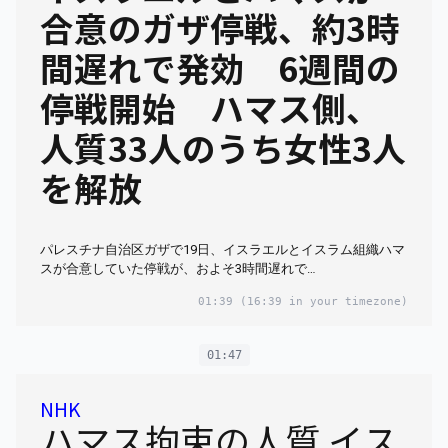
合意のガザ停戦、約3時
間遅れで発効 6週間の
停戦開始 ハマス側、
人質33人のうち女性3人
を解放
パレスチナ自治区ガザで19日、イスラエルとイスラム組織ハマ
スが合意していた停戦が、およそ3時間遅れで…
01:39
(16:39 in your timezone)
01:47
NHK
ハマス拘束の人質 イス