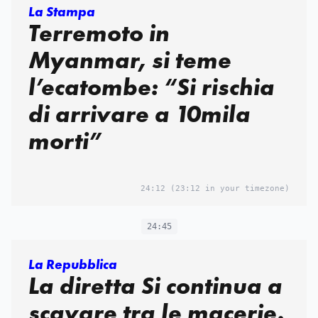
La Stampa
Terremoto in
Myanmar, si teme
l’ecatombe: “Si rischia
di arrivare a 10mila
morti”
24:12
(23:12 in your timezone)
24:45
La Repubblica
La diretta Si continua a
scavare tra le macerie.