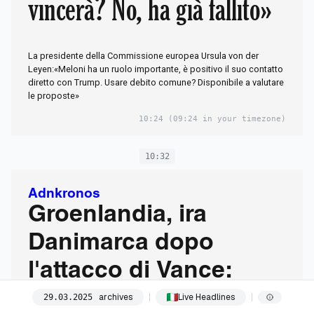
vincerà? No, ha già fallito»
La presidente della Commissione europea Ursula von der
Leyen:«Meloni ha un ruolo importante, è positivo il suo contatto
diretto con Trump. Usare debito comune? Disponibile a valutare
le proposte»
10:24
(09:24 in your timezone)
10:32
Adnkronos
Groenlandia, ira
Danimarca dopo
l'attacco di Vance:
"Non apprezziamo il
archives
Live Headlines
29
.
03
.
2025