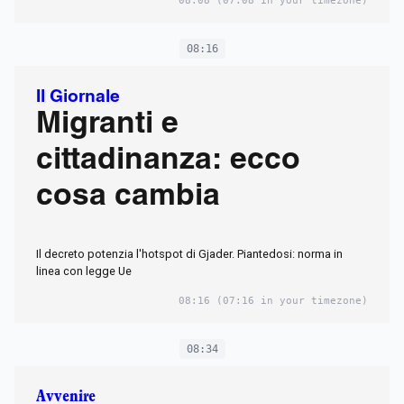
08:08
(07:08 in your timezone)
08:16
Il Giornale
Migranti e
cittadinanza: ecco
cosa cambia
Il decreto potenzia l'hotspot di Gjader. Piantedosi: norma in
linea con legge Ue
08:16
(07:16 in your timezone)
08:34
Avvenire