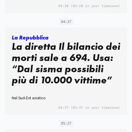
04:28
(03:28 in your timezone)
04:37
La Repubblica
La diretta Il bilancio dei
morti sale a 694. Usa:
“Dal sisma possibili
più di 10.000 vittime”
Nel Sud-Est asiatico
04:37
(03:37 in your timezone)
05:27