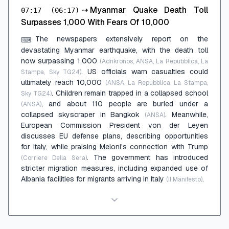
⇢
Myanmar Quake Death Toll
07:17
(06:17)
Surpasses 1,000 With Fears Of 10,000
The newspapers extensively report on the
⌨
devastating Myanmar earthquake, with the death toll
now surpassing 1,000
(Adnkronos, ANSA, La Repubblica, La
. US officials warn casualties could
Stampa, Sky TG24)
ultimately reach 10,000
(ANSA, La Repubblica, La Stampa,
. Children remain trapped in a collapsed school
Sky TG24)
, and about 110 people are buried under a
(ANSA)
collapsed skyscraper in Bangkok
. Meanwhile,
(ANSA)
European Commission President von der Leyen
discusses EU defense plans, describing opportunities
for Italy, while praising Meloni's connection with Trump
. The government has introduced
(Corriere Della Sera)
stricter migration measures, including expanded use of
Albania facilities for migrants arriving in Italy
.
(Il Manifesto)