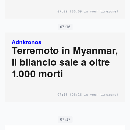
07:09
(06:09 in your timezone)
07:16
Adnkronos
Terremoto in Myanmar,
il bilancio sale a oltre
1.000 morti
07:16
(06:16 in your timezone)
07:17