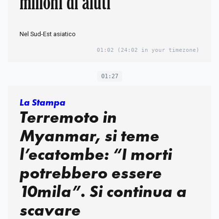
milioni di aiuti
Nel Sud-Est asiatico
01:02
(24:02 in your timezone)
01:27
La Stampa
Terremoto in
Myanmar, si teme
l’ecatombe: “I morti
potrebbero essere
10mila”. Si continua a
scavare