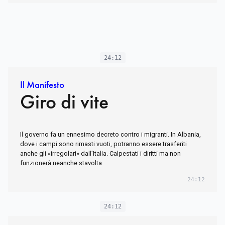
24:12
Il Manifesto
Giro di vite
Il governo fa un ennesimo decreto contro i migranti. In Albania,
dove i campi sono rimasti vuoti, potranno essere trasferiti
anche gli «irregolari» dall’Italia. Calpestati i diritti ma non
funzionerà neanche stavolta
24:12
24:12