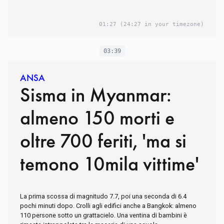
01:27
(24:27 in your timezone)
03:39
ANSA
Sisma in Myanmar:
almeno 150 morti e
oltre 700 feriti, 'ma si
temono 10mila vittime'
La prima scossa di magnitudo 7.7, poi una seconda di 6.4
pochi minuti dopo. Crolli agli edifici anche a Bangkok: almeno
110 persone sotto un grattacielo. Una ventina di bambini è