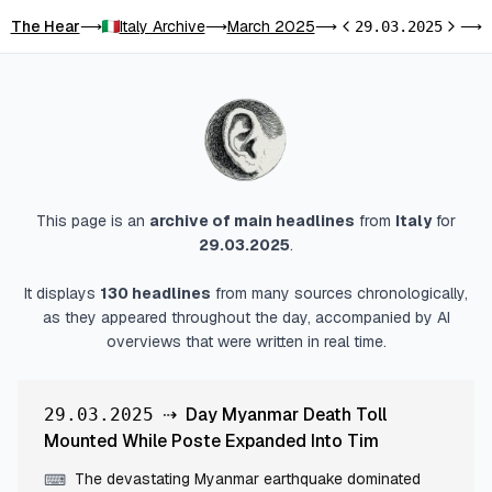
The Hear
Italy Archive
March 2025
D
⟶
⟶
⟶
29.03.2025
⟶
Previous day
Next d
This page is an
archive of main headlines
from
Italy
for
29.03.2025
.
It displays
130
headlines
from many sources chronologically,
as they appeared throughout the day, accompanied by AI
overviews that were written in real time.
⇢
Day Myanmar Death Toll
29.03.2025
Mounted While Poste Expanded Into Tim
The devastating Myanmar earthquake dominated
⌨