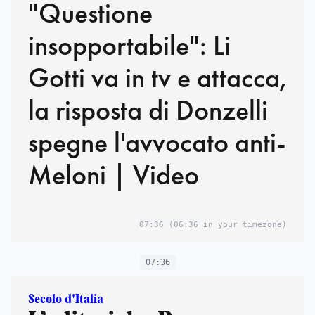
"Questione
insopportabile": Li
Gotti va in tv e attacca,
la risposta di Donzelli
spegne l'avvocato anti-
Meloni | Video
07:36
(06:36 in your timezone)
07:36
Secolo d'Italia