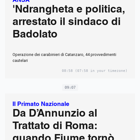
ANSA
'Ndrangheta e politica,
arrestato il sindaco di
Badolato
Operazione dei carabinieri di Catanzaro, 44 provvedimenti
cautelari
08:58
(07:58 in your timezone)
09:07
Il Primato Nazionale
Da D’Annunzio al
Trattato di Roma:
quando Fiume tornò