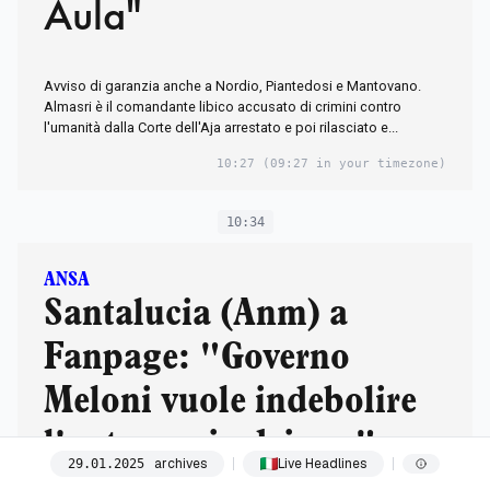
Aula"
Avviso di garanzia anche a Nordio, Piantedosi e Mantovano.
Almasri è il comandante libico accusato di crimini contro
l'umanità dalla Corte dell'Aja arrestato e poi rilasciato e...
10:27
(09:27 in your timezone)
10:34
ANSA
Santalucia (Anm) a
Fanpage: "Governo
Meloni vuole indebolire
l'autonomia dei pm"
archives
Live Headlines
29
.
01
.
2025