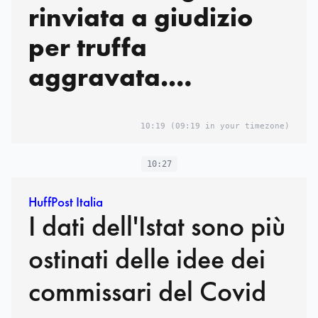
rinviata a giudizio
per truffa
aggravata.
L’influencer: “Accusa
ingiusta”
10:19
(09:19 in your timezone)
10:27
HuffPost Italia
I dati dell'Istat sono più
ostinati delle idee dei
commissari del Covid