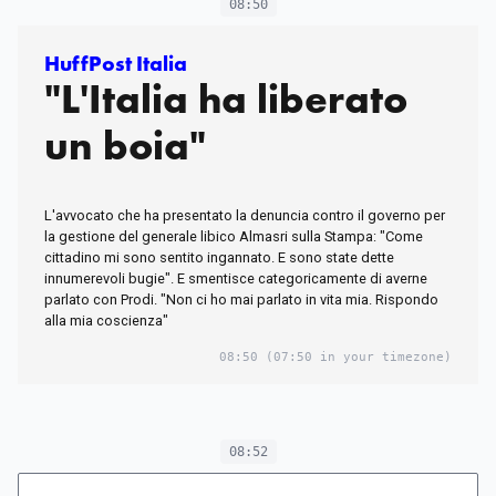
08:50
HuffPost Italia
"L'Italia ha liberato
un boia"
L'avvocato che ha presentato la denuncia contro il governo per
la gestione del generale libico Almasri sulla Stampa: "Come
cittadino mi sono sentito ingannato. E sono state dette
innumerevoli bugie". E smentisce categoricamente di averne
parlato con Prodi. "Non ci ho mai parlato in vita mia. Rispondo
alla mia coscienza"
08:50
(07:50 in your timezone)
08:52