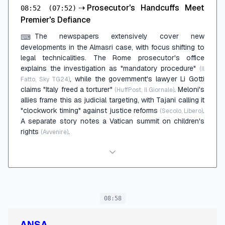
⇢
Prosecutor's Handcuffs Meet
08:52
(07:52)
Premier's Defiance
The newspapers extensively cover new
⌨
developments in the Almasri case, with focus shifting to
legal technicalities. The Rome prosecutor's office
explains the investigation as "mandatory procedure"
(Il
, while the government's lawyer Li Gotti
Fatto, Sky TG24)
claims "Italy freed a torturer"
. Meloni's
(HuffPost, Il Giornale)
allies frame this as judicial targeting, with Tajani calling it
"clockwork timing" against justice reforms
.
(Secolo, Libero)
A separate story notes a Vatican summit on children's
rights
.
(Avvenire)
08:58