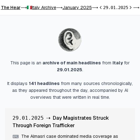
The Hear
Italy Archive
January 2025
⟶
⟶
⟶
29.01.2025
⟶
Previous day
Next 
This page is an
archive of main headlines
from
Italy
for
29.01.2025
.
It displays
141
headlines
from many sources chronologically,
as they appeared throughout the day, accompanied by AI
overviews that were written in real time.
⇢
Day Magistrates Struck
29.01.2025
Through Foreign Trafficker
The Almasri case dominated media coverage as
⌨