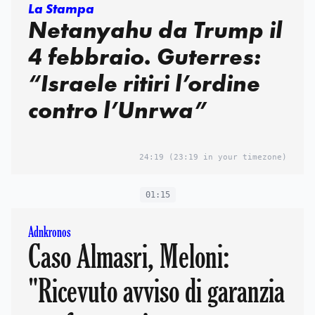
La Stampa
Netanyahu da Trump il
4 febbraio. Guterres:
“Israele ritiri l’ordine
contro l’Unrwa”
24:19
(23:19 in your timezone)
01:15
Adnkronos
Caso Almasri, Meloni:
"Ricevuto avviso di garanzia