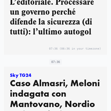
L’editoriale. Processare
un governo perché
difende la sicurezza (di
tutti): l’ultimo autogol
07:36
(06:36 in your timezone)
07:36
Sky TG24
Caso Almasri, Meloni
indagata con
Mantovano, Nordio