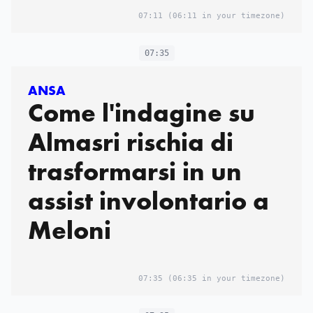
07:11
(06:11 in your timezone)
07:35
ANSA
Come l'indagine su
Almasri rischia di
trasformarsi in un
assist involontario a
Meloni
07:35
(06:35 in your timezone)