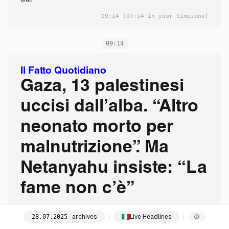
09:14
(07:14 in your timezone)
09:14
Il Fatto Quotidiano
Gaza, 13 palestinesi
uccisi dall’alba. “Altro
neonato morto per
malnutrizione”. Ma
Netanyahu insiste: “La
fame non c’è”
archives
Live Headlines
28
.
07
.
2025
09:14
(07:14 in your timezone)