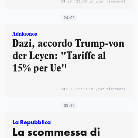
24:00
(22:00 in your timezone)
24:09
Adnkronos
Dazi, accordo Trump-von
der Leyen: "Tariffe al
15% per Ue"
24:09
(22:09 in your timezone)
03:16
La Repubblica
La scommessa di