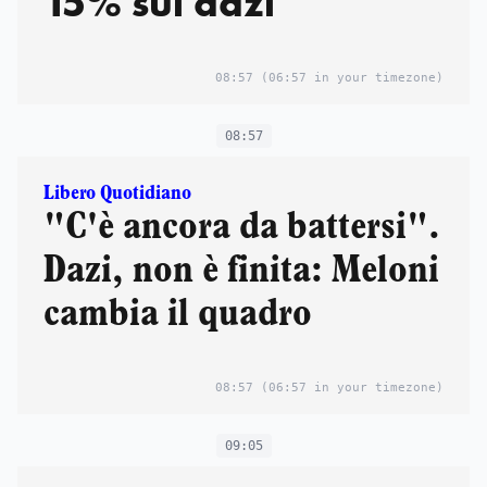
15% sui dazi
08:57
(06:57 in your timezone)
08:57
Libero Quotidiano
"C'è ancora da battersi".
Dazi, non è finita: Meloni
cambia il quadro
08:57
(06:57 in your timezone)
09:05