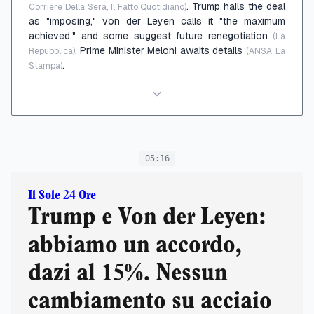
. Trump hails the deal
Corriere Della Sera, Il Fatto Quotidiano)
as "imposing," von der Leyen calls it "the maximum
achieved," and some suggest future renegotiation
(La
. Prime Minister Meloni awaits details
Repubblica)
(ANSA, La
.
Stampa)
05:16
Il Sole 24 Ore
Trump e Von der Leyen:
abbiamo un accordo,
dazi al 15%. Nessun
cambiamento su acciaio