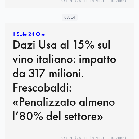
08:14
(06:14 in your timezone)
08:14
Il Sole 24 Ore
Dazi Usa al 15% sul
vino italiano: impatto
da 317 milioni.
Frescobaldi:
«Penalizzato almeno
l’80% del settore»
08:14
(06:14 in your timezone)