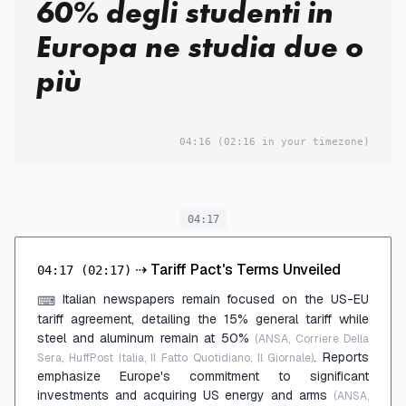
60% degli studenti in
Europa ne studia due o
più
04:16
(02:16 in your timezone)
04:17
⇢
Tariff Pact's Terms Unveiled
04:17
(02:17)
Italian newspapers remain focused on the US-EU
⌨
tariff agreement, detailing the 15% general tariff while
steel and aluminum remain at 50%
(ANSA, Corriere Della
. Reports
Sera, HuffPost Italia, Il Fatto Quotidiano, Il Giornale)
emphasize Europe's commitment to significant
investments and acquiring US energy and arms
(ANSA,