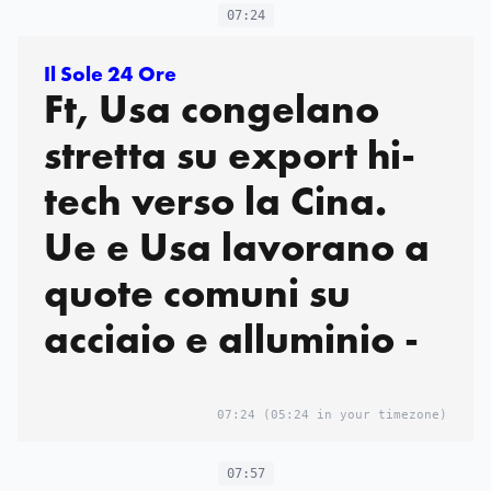
07:24
Il Sole 24 Ore
Ft, Usa congelano
stretta su export hi-
tech verso la Cina.
Ue e Usa lavorano a
quote comuni su
acciaio e alluminio -
07:24
(05:24 in your timezone)
07:57