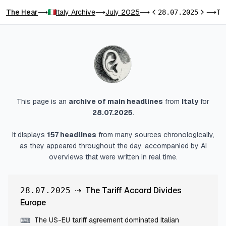
The Hear
Italy Archive
July 2025
The Tariff Accord Divides Europe
⟶
⟶
⟶
28.07.2025
⟶
Previous day
Next day
This page is an
archive of main headlines
from
Italy
for
28.07.2025
.
It displays
157
headlines
from many sources chronologically,
as they appeared throughout the day, accompanied by AI
overviews that were written in real time.
⇢
The Tariff Accord Divides
28.07.2025
Europe
The US-EU tariff agreement dominated Italian
⌨