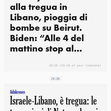
alla tregua in
Libano, pioggia di
bombe su Beirut.
Biden: “Alle 4 del
mattino stop al
conflitto”
24:19
(23:19 in your timezone)
24:26
Adnkronos
Israele-Libano, è tregua: le