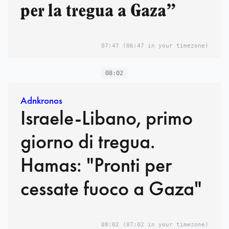
per la tregua a Gaza”
07:47
(06:47 in your timezone)
08:02
Adnkronos
Israele-Libano, primo
giorno di tregua.
Hamas: "Pronti per
cessate fuoco a Gaza"
08:02
(07:02 in your timezone)