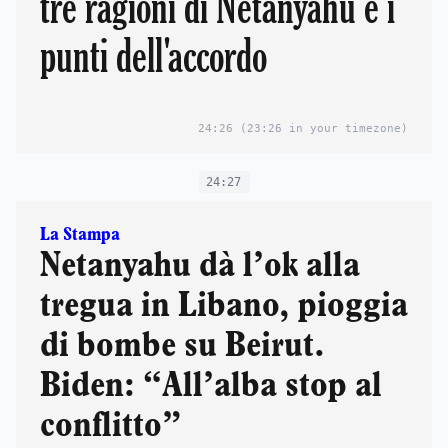
tre ragioni di Netanyahu e i
punti dell'accordo
24:26
(23:26 in your timezone)
24:27
La Stampa
Netanyahu dà l’ok alla
tregua in Libano, pioggia
di bombe su Beirut.
Biden: “All’alba stop al
conflitto”