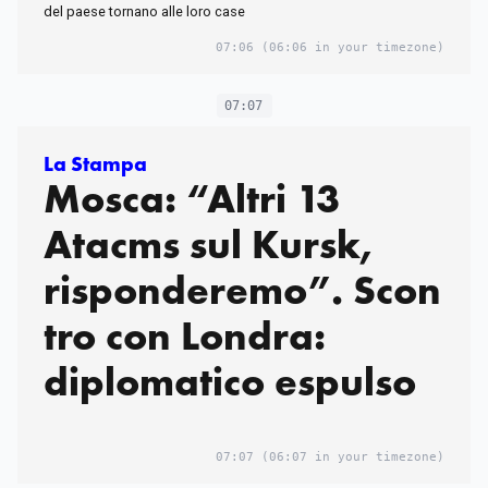
del paese tornano alle loro case
07:06
(06:06 in your timezone)
07:07
La Stampa
Mosca: “Altri 13
Atacms sul Kursk,
risponderemo”. Scon
tro con Londra:
diplomatico espulso
07:07
(06:07 in your timezone)