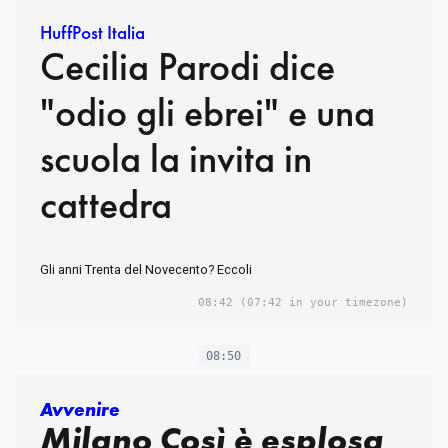
HuffPost Italia
Cecilia Parodi dice
"odio gli ebrei" e una
scuola la invita in
cattedra
Gli anni Trenta del Novecento? Eccoli
08:42
(07:42 in your timezone)
08:50
Avvenire
Milano Così è esplosa