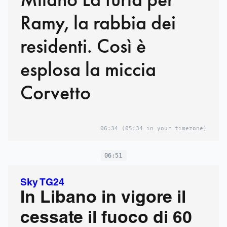
Ramy, la rabbia dei
residenti. Così è
esplosa la miccia
Corvetto
06:34
(05:34 in your timezone)
06:51
Sky TG24
In Libano in vigore il
cessate il fuoco di 60