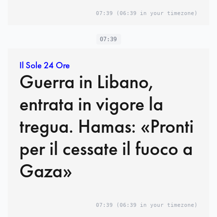
07:39
(06:39 in your timezone)
07:39
Il Sole 24 Ore
Guerra in Libano,
entrata in vigore la
tregua. Hamas: «Pronti
per il cessate il fuoco a
Gaza»
07:39
(06:39 in your timezone)