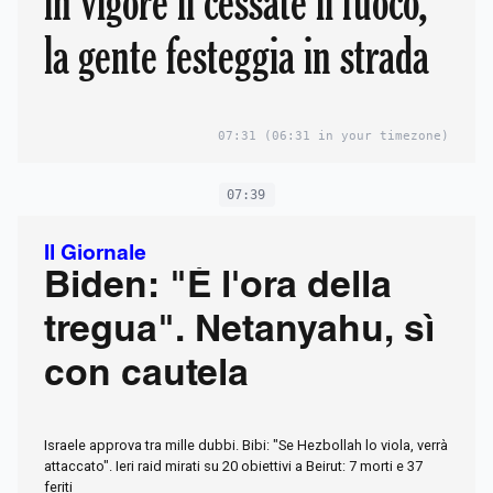
in vigore il cessate il fuoco,
la gente festeggia in strada
07:31
(06:31 in your timezone)
07:39
Il Giornale
Biden: "È l'ora della
tregua". Netanyahu, sì
con cautela
Israele approva tra mille dubbi. Bibi: "Se Hezbollah lo viola, verrà
attaccato". Ieri raid mirati su 20 obiettivi a Beirut: 7 morti e 37
feriti