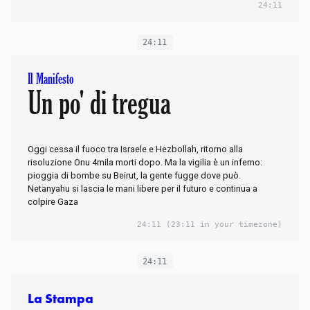
24:11
24:11
Il Manifesto
Un po' di tregua
Oggi cessa il fuoco tra Israele e Hezbollah, ritorno alla
risoluzione Onu 4mila morti dopo. Ma la vigilia è un inferno:
pioggia di bombe su Beirut, la gente fugge dove può.
Netanyahu si lascia le mani libere per il futuro e continua a
colpire Gaza
24:11
(23:11 in your timezone)
24:11
La Stampa