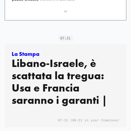
07:31
La Stampa
Libano-Israele, è
scattata la tregua:
Usa e Francia
saranno i garanti |
07:31
(06:31 in your timezone)