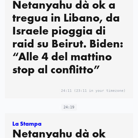
Netanyahu dà ok a
tregua in Libano, da
Israele pioggia di
raid su Beirut. Biden:
“Alle 4 del mattino
stop al conflitto”
24:11
(23:11 in your timezone)
24:19
La Stampa
Netanyahu dà ok