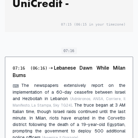
UniCredit -
07:15
(06:15 in your timezone)
07:16
⇢
Lebanese Dawn While Milan
07:16
(06:16)
Burns
The newspapers extensively report on the
⌨
implementation of a 60-day ceasefire between Israel
and Hezbollah in Lebanon
(Adnkronos, ANSA, Corriere, Il
. The truce began at 3 AM
Manifesto, La Stampa, Sky TG24)
Italian time, though Israeli raids continued until the last
minute. In Milan, riots have erupted in the Corvetto
district following the death of a 19-year-old Egyptian,
prompting the government to deploy 500 additional
police officers
.
(Avvenire, Il Giornale)