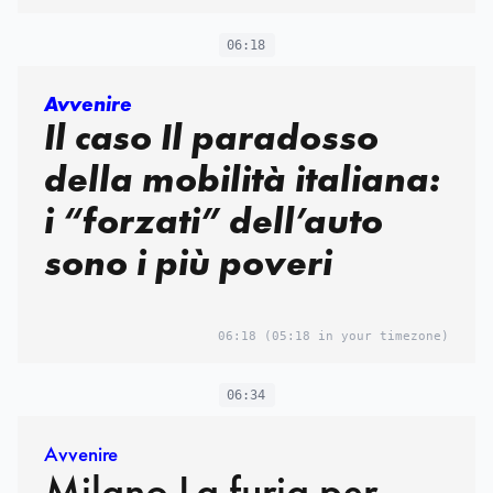
06:18
Avvenire
Il caso Il paradosso
della mobilità italiana:
i “forzati” dell’auto
sono i più poveri
06:18
(05:18 in your timezone)
06:34
Avvenire
Milano La furia per