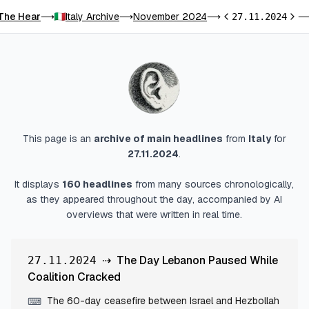
The Hear
Italy Archive
November 2024
⟶
⟶
⟶
27.11.2024
Previous day
Next
This page is an
archive of main headlines
from
Italy
for
27.11.2024
.
It displays
160
headlines
from many sources chronologically,
as they appeared throughout the day, accompanied by AI
overviews that were written in real time.
⇢
The Day Lebanon Paused While
27.11.2024
Coalition Cracked
The 60-day ceasefire between Israel and Hezbollah
⌨