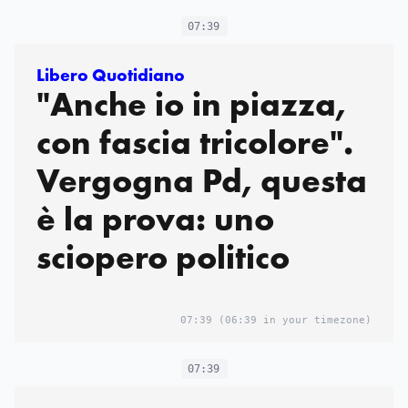
07:39
Libero Quotidiano
"Anche io in piazza,
con fascia tricolore".
Vergogna Pd, questa
è la prova: uno
sciopero politico
07:39
(06:39 in your timezone)
07:39