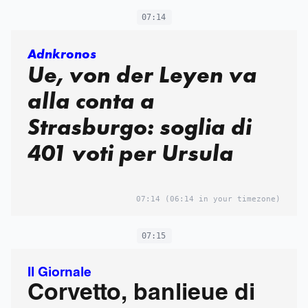
07:14
Adnkronos
Ue, von der Leyen va
alla conta a
Strasburgo: soglia di
401 voti per Ursula
07:14
(06:14 in your timezone)
07:15
Il Giornale
Corvetto, banlieue di