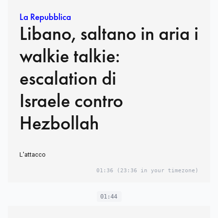
La Repubblica
Libano, saltano in aria i
walkie talkie:
escalation di
Israele contro
Hezbollah
L'attacco
01:36
(23:36 in your timezone)
01:44