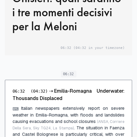
i tre momenti decisivi
per la Meloni
06:32
(04:32 in your timezone)
06:32
⇢
Emilia-Romagna Underwater:
06:32
(04:32)
Thousands Displaced
Italian newspapers extensively report on severe
⌨
weather in Emilia-Romagna, with floods and landslides
causing evacuations and school closures
(ANSA, Corriere
. The situation in Faenza
Della Sera, Sky TG24, La Stampa)
and Castel Bolognese is particularly critical, with over