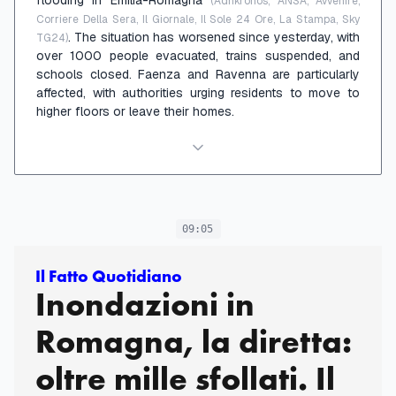
(Adnkronos, ANSA, Avvenire,
Corriere Della Sera, Il Giornale, Il Sole 24 Ore, La Stampa, Sky
. The situation has worsened since yesterday, with
TG24)
over 1000 people evacuated, trains suspended, and
schools closed. Faenza and Ravenna are particularly
affected, with authorities urging residents to move to
higher floors or leave their homes.
09:05
Il Fatto Quotidiano
Inondazioni in
Romagna, la diretta:
oltre mille sfollati. Il