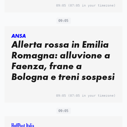
09:05
(07:05 in your timezone)
09:05
ANSA
Allerta rossa in Emilia
Romagna: alluvione a
Faenza, frane a
Bologna e treni sospesi
09:05
(07:05 in your timezone)
09:05
HuffPost Italia