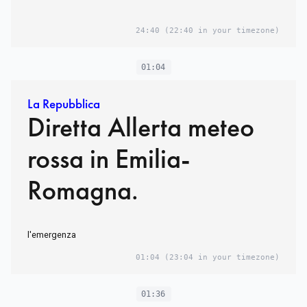
24:40
(22:40 in your timezone)
01:04
La Repubblica
Diretta Allerta meteo
rossa in Emilia-
Romagna.
l'emergenza
01:04
(23:04 in your timezone)
01:36