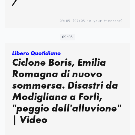
/
09:05
(07:05 in your timezone)
09:05
Libero Quotidiano
Ciclone Boris, Emilia
Romagna di nuovo
sommersa. Disastri da
Modigliana a Forlì,
"peggio dell'alluvione"
| Video