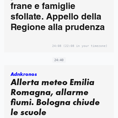
frane e famiglie
sfollate. Appello della
Regione alla prudenza
24:08
(22:08 in your timezone)
24:40
Adnkronos
Allerta meteo Emilia
Romagna, allarme
fiumi. Bologna chiude
le scuole