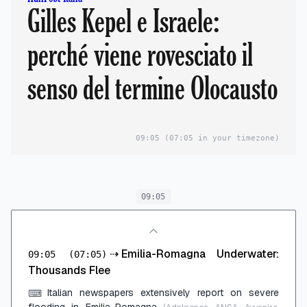
Gilles Kepel e Israele:
perché viene rovesciato il
senso del termine Olocausto
09:05
(07:05 in your timezone)
09:05
⇢
Emilia-Romagna Underwater:
09:05
(07:05)
Thousands Flee
Italian newspapers extensively report on severe
⌨
flooding in Emilia-Romagna