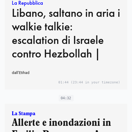
La Repubblica
Libano, saltano in aria i
walkie talkie:
escalation di Israele
contro Hezbollah |
dall'Etihad
01:44
(23:44 in your timezone)
04:32
La Stampa
Allerte e inondazioni in