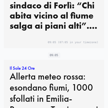
sindaco di Forlì: “Chi
abita vicino al fiume
salga ai piani alti”.
Treni sospesi
09:05
(07:05 in your timezone)
09:05
Il Sole 24 Ore
Allerta meteo rossa:
esondano fiumi, 1000
sfollati in Emilia-