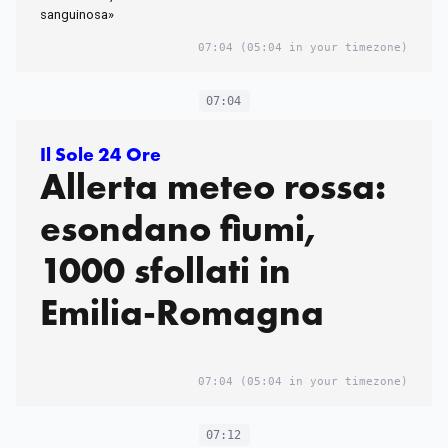
sanguinosa»
07:04
(05:04 in your timezone)
07:04
Il Sole 24 Ore
Allerta meteo rossa:
esondano fiumi,
1000 sfollati in
Emilia-Romagna
07:04
(05:04 in your timezone)
07:12