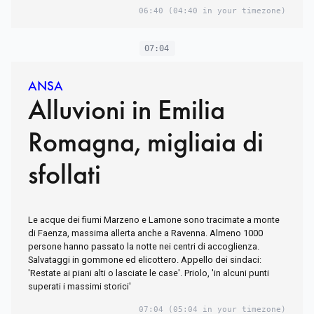
06:40
(04:40 in your timezone)
07:04
ANSA
Alluvioni in Emilia
Romagna, migliaia di
sfollati
Le acque dei fiumi Marzeno e Lamone sono tracimate a monte
di Faenza, massima allerta anche a Ravenna. Almeno 1000
persone hanno passato la notte nei centri di accoglienza.
Salvataggi in gommone ed elicottero. Appello dei sindaci:
'Restate ai piani alti o lasciate le case'. Priolo, 'in alcuni punti
superati i massimi storici'
07:04
(05:04 in your timezone)