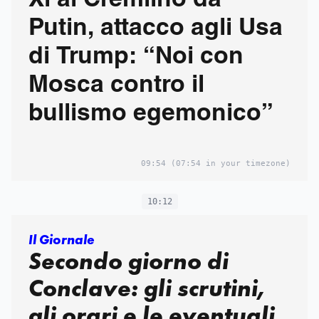
Xi al Cremlino da
Putin, attacco agli Usa
di Trump: “Noi con
Mosca contro il
bullismo egemonico”
09:54
(07:54 in your timezone)
10:12
Il Giornale
Secondo giorno di
Conclave: gli scrutini,
gli orari e le eventuali