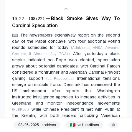
⇢
Black Smoke Gives Way To
10:22
(08:22)
Cardinal Speculation
The newspapers extensively report on the second
⌨
day of the Papal conclave, with four additional voting
rounds scheduled for today
(Adnkronos, ANSA, Avvenire,
. After yesterday's black
Corriere, Il Giornale, Sky TG24)
smoke indicated no Pope was elected, speculation
grows about potential candidates, with Cardinal Parolin
considered a frontrunner and American Cardinal Prevost
gaining support
. International tensions
(La Repubblica)
emerge on multiple fronts: Denmark has summoned the
US ambassador after reports that Washington
instructed intelligence agencies to increase activities in
Greenland and monitor independence movements
, while Chinese President Xi met with Putin at
(HuffPost)
the Kremlin, with both leaders criticizing "American
hegemonic bullying" under Trump
.
(La Stampa)
archives
Live Headlines
08
.
05
.
2025