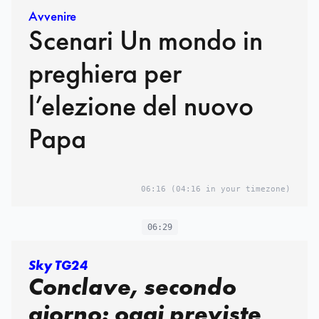
Avvenire
Scenari Un mondo in
preghiera per
l’elezione del nuovo
Papa
06:16
(04:16 in your timezone)
06:29
Sky TG24
Conclave, secondo
giorno: oggi previste