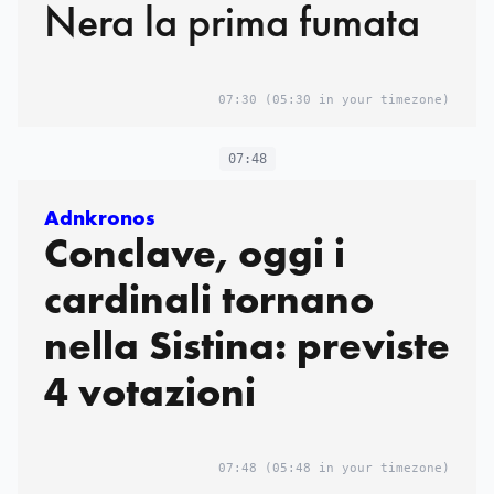
Nera la prima fumata
07:30
(05:30 in your timezone)
07:48
Adnkronos
Conclave, oggi i
cardinali tornano
nella Sistina: previste
4 votazioni
07:48
(05:48 in your timezone)