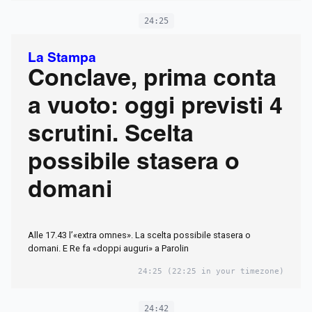
24:25
La Stampa
Conclave, prima conta
a vuoto: oggi previsti 4
scrutini. Scelta
possibile stasera o
domani
Alle 17.43 l’«extra omnes». La scelta possibile stasera o
domani. E Re fa «doppi auguri» a Parolin
24:25
(22:25 in your timezone)
24:42