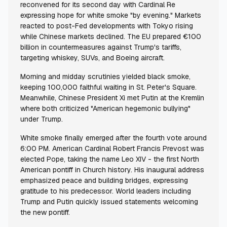
reconvened for its second day with Cardinal Re
expressing hope for white smoke "by evening." Markets
reacted to post-Fed developments with Tokyo rising
while Chinese markets declined. The EU prepared €100
billion in countermeasures against Trump's tariffs,
targeting whiskey, SUVs, and Boeing aircraft.
Morning and midday scrutinies yielded black smoke,
keeping 100,000 faithful waiting in St. Peter's Square.
Meanwhile, Chinese President Xi met Putin at the Kremlin
where both criticized "American hegemonic bullying"
under Trump.
White smoke finally emerged after the fourth vote around
6:00 PM. American Cardinal Robert Francis Prevost was
elected Pope, taking the name Leo XIV - the first North
American pontiff in Church history. His inaugural address
emphasized peace and building bridges, expressing
gratitude to his predecessor. World leaders including
Trump and Putin quickly issued statements welcoming
the new pontiff.