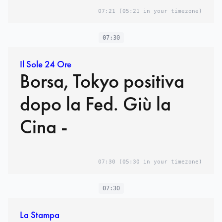
07:21
(05:21 in your timezone)
07:30
Il Sole 24 Ore
Borsa, Tokyo positiva
dopo la Fed. Giù la
Cina -
07:30
(05:30 in your timezone)
07:30
La Stampa