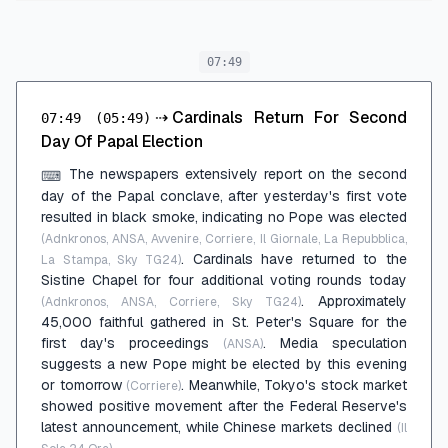
07:49
⇢
Cardinals Return For Second
07:49
(05:49)
Day Of Papal Election
The newspapers extensively report on the second
⌨
day of the Papal conclave, after yesterday's first vote
resulted in black smoke, indicating no Pope was elected
(Adnkronos, ANSA, Avvenire, Corriere, Il Giornale, La Repubblica,
. Cardinals have returned to the
La Stampa, Sky TG24)
Sistine Chapel for four additional voting rounds today
. Approximately
(Adnkronos, ANSA, Corriere, Sky TG24)
45,000 faithful gathered in St. Peter's Square for the
first day's proceedings
. Media speculation
(ANSA)
suggests a new Pope might be elected by this evening
or tomorrow
. Meanwhile, Tokyo's stock market
(Corriere)
showed positive movement after the Federal Reserve's
latest announcement, while Chinese markets declined
(Il
.