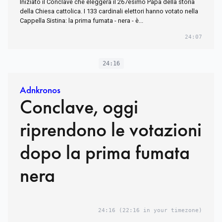
Iniziato il Conclave che eleggerà il 267esimo Papa della storia
della Chiesa cattolica. I 133 cardinali elettori hanno votato nella
Cappella Sistina: la prima fumata - nera - è...
24:07
24:16
Adnkronos
Conclave, oggi
riprendono le votazioni
dopo la prima fumata
nera
24:16
(22:16 in your timezone)