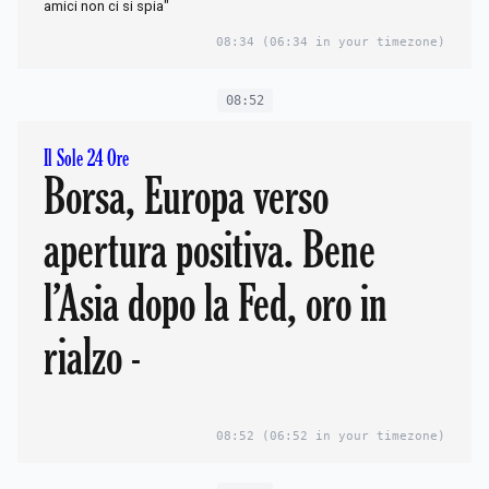
amici non ci si spia"
08:34
(06:34 in your timezone)
08:52
Il Sole 24 Ore
Borsa, Europa verso
apertura positiva. Bene
l’Asia dopo la Fed, oro in
rialzo -
08:52
(06:52 in your timezone)