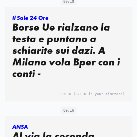
09:10
Il Sole 24 Ore
Borse Ue rialzano la
testa e puntano a
schiarite sui dazi. A
Milano vola Bper con i
conti -
09:10
(07:10 in your timezone)
09:16
ANSA
Al via la seconda