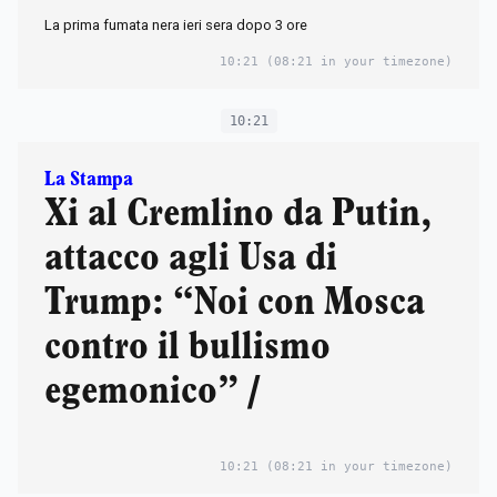
La prima fumata nera ieri sera dopo 3 ore
10:21
(08:21 in your timezone)
10:21
La Stampa
Xi al Cremlino da Putin,
attacco agli Usa di
Trump: “Noi con Mosca
contro il bullismo
egemonico” /
10:21
(08:21 in your timezone)