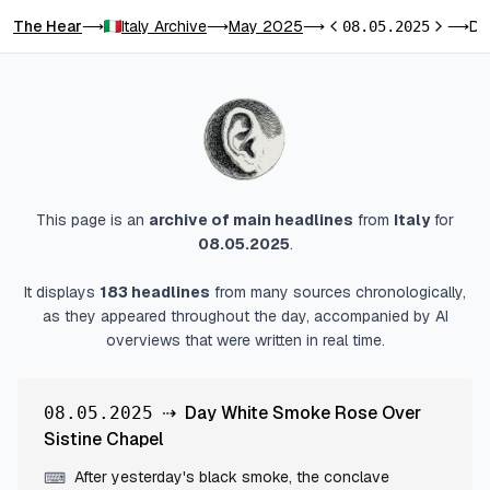
The Hear
Italy Archive
May 2025
Day White Smoke Rose Over Sistine Chapel
⟶
⟶
⟶
08.05.2025
⟶
Previous day
Next day
This page is an
archive of main headlines
from
Italy
for
08.05.2025
.
It displays
183
headlines
from many sources chronologically,
as they appeared throughout the day, accompanied by AI
overviews that were written in real time.
⇢
Day White Smoke Rose Over
08.05.2025
Sistine Chapel
After yesterday's black smoke, the conclave
⌨