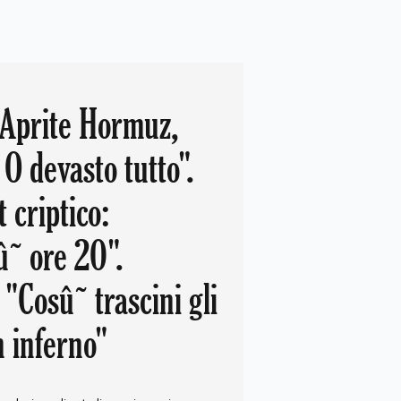
Aprite Hormuz,
 O devasto tutto".
t criptico:
˜ ore 20".
"Cosû˜ trascini gli
n inferno"