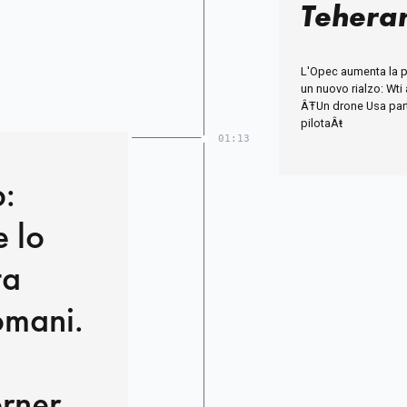
Tehera
trascini
L'Opec aumenta la p
inferno
un nuovo rialzo: Wti a
ÂŦUn drone Usa parti
pilotaÂŧ
01:13
e lo
ta
omani.
rnerà