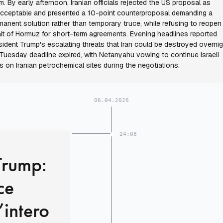
m. By early afternoon, Iranian officials rejected the US proposal as
cceptable and presented a 10-point counterproposal demanding a
manent solution rather than temporary truce, while refusing to reopen
ait of Hormuz for short-term agreements. Evening headlines reported
sident Trump's escalating threats that Iran could be destroyed overnigh
 Tuesday deadline expired, with Netanyahu vowing to continue Israeli
ds on Iranian petrochemical sites during the negotiations.
06.04.2026
24:08
Trump:
ce
’intero