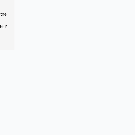
 the
t if