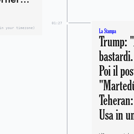
rima”
01:27
in your timezone)
La Stampa
Trump: "
bastardi.
Poi il pos
"Martedû
Teheran: 
Usa in u