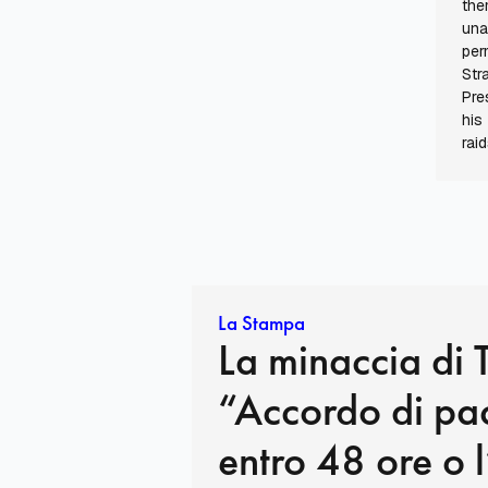
the
una
per
Str
Pre
his
rai
La Stampa
La minaccia di 
“Accordo di pa
entro 48 ore o l