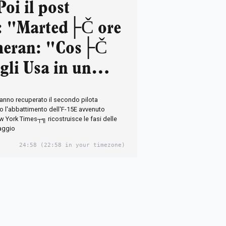
Poi il post
o: "Marted├Č ore
heran: "Cos├Č
 gli Usa in un
"
hanno recuperato il secondo pilota
o l'abbattimento dell'F-15E avvenuto
 York Times┬╗ ricostruisce le fasi delle
taggio
24:58
(22:58 in your timezone)