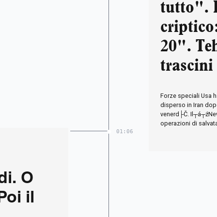
tutto". 
criptic
20". Te
trascini
inferno
Forze speciali Usa 
disperso in Iran dop
venerd├Č. Il┬á┬źNew
operazioni di salva
01:06
di. O
oi il