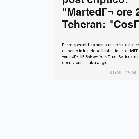
post criptico:
"MartedГ¬ ore 
Teheran: "Cos
trascini gli Usa
Forze speciali Usa hanno recuperato il sec
inferno"
disperso in Iran dopo l'abbattimento dell'
venerdГ¬. IlВ В«New York TimesВ» ricostruis
operazioni di salvataggio
01:06
(23:06 