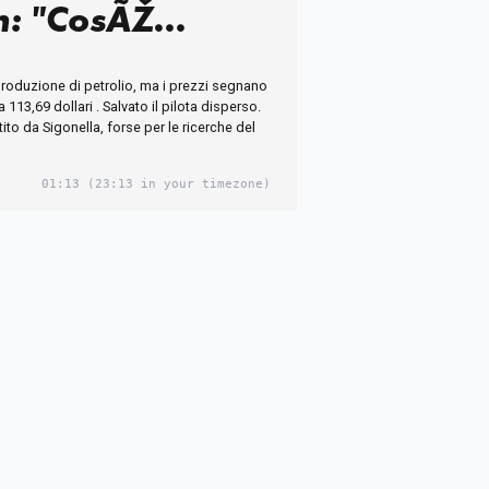
n: "CosÃŽ
 gli Usa in un
roduzione di petrolio, ma i prezzi segnano
"
 113,69 dollari . Salvato il pilota disperso.
to da Sigonella, forse per le ricerche del
01:13
(23:13 in your timezone)