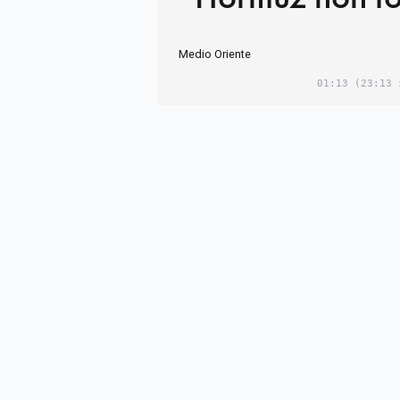
mai più come p
Medio Oriente
01:13
(23:13 