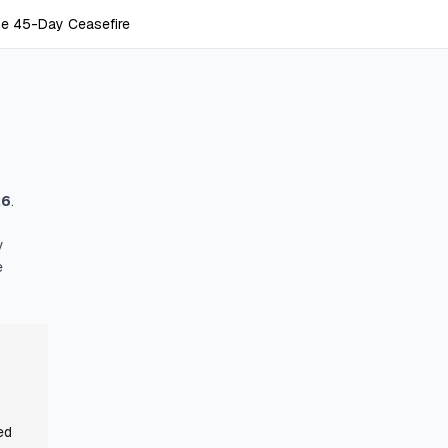
he 45-Day Ceasefire
26
.
y
e
ed