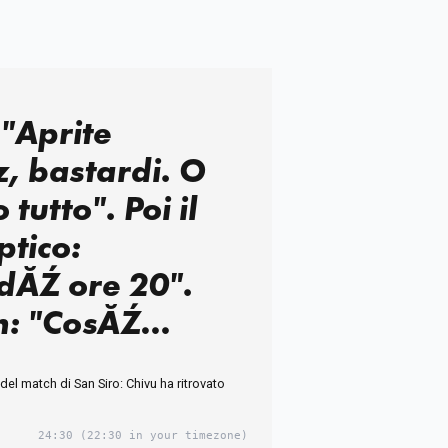
"Aprite
, bastardi. O
tutto". Poi il
ptico:
dĂŹ ore 20".
n: "CosĂŹ
 gli Usa in un
i del match di San Siro: Chivu ha ritrovato
"
24:30
(22:30 in your timezone)