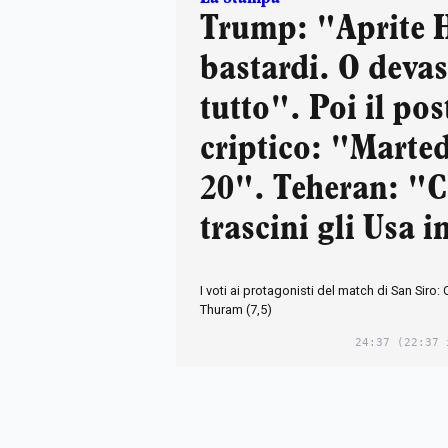
Trump: "Aprite 
bastardi. O devas
tutto". Poi il pos
criptico: "Mart
20". Teheran: 
trascini gli Usa i
inferno"
I voti ai protagonisti del match di San Siro: 
Thuram (7,5)
24:37
(22:37 