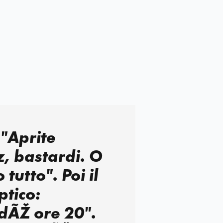
"Aprite
, bastardi. O
tutto". Poi il
ptico:
dÃŽ ore 20".