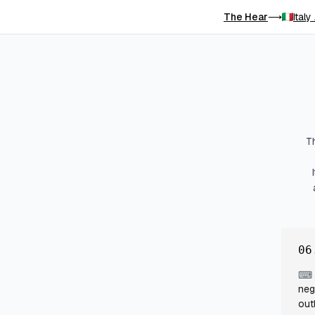
The Hear
Italy
⟶
T
06
⌨
neg
out