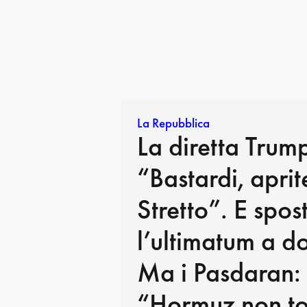
La Repubblica
La diretta Trump:
“Bastardi, aprit
Stretto”. E spos
l’ultimatum a d
Ma i Pasdaran:
“Hormuz non to