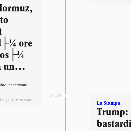
Hormuz,
to
t
ed├¼ ore
"Cos├¼
n un
Chivu ha ritrovato
24:58
in your timezone)
La Stampa
Trump: 
bastardi