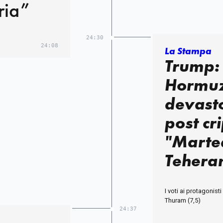
aria”
24:30
24:08
La Stampa
Trump: 
Hormuz
devasto 
post cri
"Marte
Tehera
trascini
I voti ai protagonist
inferno
Thuram (7,5)
24:37