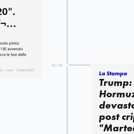
20".
Г¬
 in un
ondo pilota
F-15E avvenuto
ce le fasi delle
01:13
in your timezone)
La Stampa
Trump: 
Hormuz
devasto 
post cri
"Marte