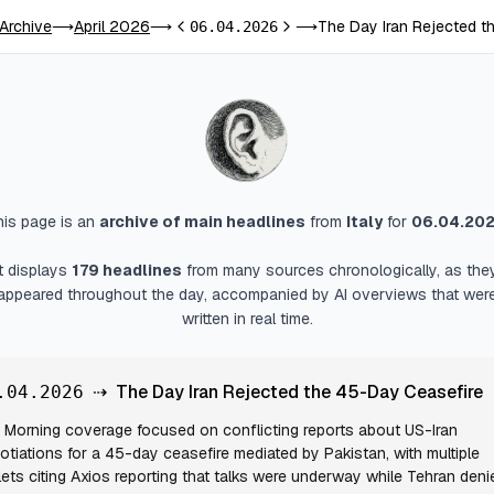
 Archive
April 2026
The Day Iran Rejected t
⟶
⟶
06.04.2026
⟶
Previous day
Next day
his page is an
archive of main headlines
from
Italy
for
06.04.20
It displays
179
headlines
from many sources chronologically, as the
appeared throughout the day, accompanied by AI overviews that wer
written in real time.
⇢
The Day Iran Rejected the 45-Day Ceasefire
.04.2026
Morning coverage focused on conflicting reports about US-Iran
otiations for a 45-day ceasefire mediated by Pakistan, with multiple
lets citing Axios reporting that talks were underway while Tehran deni