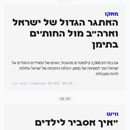
מאקו
האתגר הגדול של ישראל
וארה"ב מול החות'ים
בתימן
גם במרחק 2,000 קילומטרים מהגבול, האיום של המורדים החות'ים על
ישראל הפך למשימה של ממש, ויכולות התקיפה של ישראל עלולות
להיות מוגבלות
(05:09 in your timezone)
08:09
08:09
ווינט
"איך אסביר לילדים