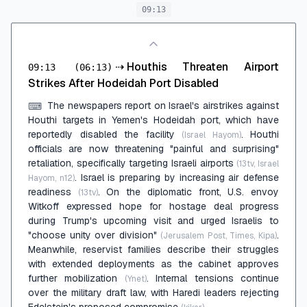
09:13
⇢
Houthis Threaten Airport
09:13
(06:13)
Strikes After Hodeidah Port Disabled
The newspapers report on Israel's airstrikes against
⌨
Houthi targets in Yemen's Hodeidah port, which have
reportedly disabled the facility
. Houthi
(Israel Hayom)
officials are now threatening "painful and surprising"
retaliation, specifically targeting Israeli airports
(13tv, Israel
. Israel is preparing by increasing air defense
Hayom, n12)
readiness
. On the diplomatic front, U.S. envoy
(13tv)
Witkoff expressed hope for hostage deal progress
during Trump's upcoming visit and urged Israelis to
"choose unity over division"
.
(Jerusalem Post, Times, Kipa)
Meanwhile, reservist families describe their struggles
with extended deployments as the cabinet approves
further mobilization
. Internal tensions continue
(Ynet)
over the military draft law, with Haredi leaders rejecting