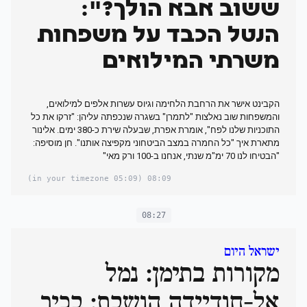
ששוב אבא הולך?":
הנטל הכבד על משפחות
משרתי המילואים
הקבינט אישר את הרחבת הלחימה וגיוס עשרות אלפים למילואים,
והמשפחות שוב נאלצות "לתמרן" בשגרה שנכפתה עליהן: "זרקו את כל
התוכניות שלנו לפח", אומרת אפרת, שבעלה שירת כ-380 ימים. אלינור
מתארת איך "כל החמרה במצב הביטחוני מקפיצה אותנו". חן מוסיפה:
"הבטיחו לנו 70 ימ"מ שנתי, אנחנו ב-100 ורק מאי"
(05:09 in your timezone)
08:09
08:27
ישראל היום
מקורות בתימן: נמל
אל-חודיידה הושבת; בכיר