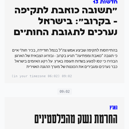
חדשות 13
"תשובה כואבת לתקיפה
- בקרוב": בישראל
נערכים לתגובת החות'ים
בהתייחסות לתקיפה שביצע אמש צה"ל בנמל חודיידה, בכיר חות'י איים
כי תגובה "כואבת ומפתיעה" תגיע בקרוב - ובזרוע הצבאית של הארגון
הבהירו כי ינסו לפגוע בשדות תעופה בארץ. על רקע האיומים בישראל
כבר נערכים ומגבירים את הכוננות של מערך ההגנה האווירית
(06:02 in your timezone)
09:02
09:02
הארץ
החרמת נשק מהפלסטינים