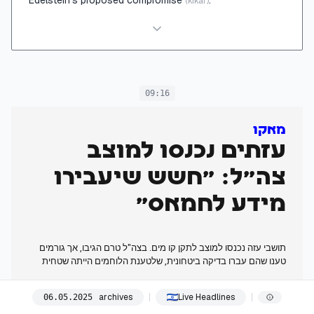
Edelstein's proposed compromise
.
(kikar)
09:16
מאקו
עזתים נכנסו למוצב
צה"ל: "חשש שיעבירו
מידע לחמאס"
תושבי עזה נכנסו למוצב לתקן קו מים. בצה"ל טרם הגיבו, אך גורמים
טענו שהם עברו בדיקה ביטחונית, שלטענת הלוחמים הייתה שטחית
(06:16 in your timezone)
09:16
archives
Live Headlines
06
.
05
.
2025