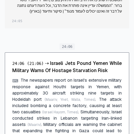
ברור: "הממשלה עדיין אינה פותרת את הדבר, וכל העת דעתנו נתונה
על דבר זה ואיננו יכולים לעמוד מנגד" | סיקור ותיעוד (בארץ)
24:05
24:06
⇢
Israeli Jets Pound Yemen While
24:06
(21:06)
Military Warns Of Hostage Starvation Risk
The newspapers report on Israel's extensive military
⌨
response against Houthi targets in Yemen, with
approximately 30 aircraft striking nine targets in
Hodeidah port
. The attack
(Maariv, Ynet, Walla, Times)
included bombing a concrete factory, causing at least
two casualties
. Simultaneously, Israel
(Israel Hayom, Times)
conducted strikes in Lebanon targeting Iran-linked
assets
. Military officials are warning the cabinet
(Maariv)
that expanding the fighting in Gaza could lead to