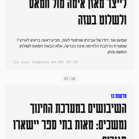
לייצר מאזן אימה מול חמאס
ולשלוט בעזה
שמעון אור, דודו של אבינתן שנחטף לעזה, מביע דאגה בראיון לערוץ 7
שמטרת הרחבת הלחימה אינה הכרעה, אלא הבאת חמאס לשולחן
המשא ומתן.
(04:30 in your timezone)
07:30
07:34
חדשות 13
השיבושים במערכת החינוך
נמשכים: מאות בתי ספר יישארו