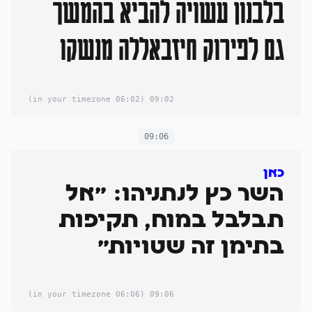
בלבנון עשויה להביא בהמשך
גם לפירוק חיזבאללה מנשקו
(06:02 in your timezone)
09:02
09:06
כאן
השר כץ לנתניהו: "אל
תבלבל במוח, תקיפות
בתימן זה שטויות"
(06:06 in your timezone)
09:06