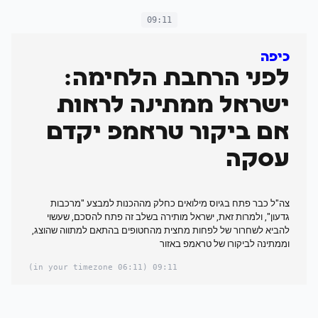
09:11
כיפה
לפני הרחבת הלחימה:
ישראל ממתינה לראות
אם ביקור טראמפ יקדם
עסקה
צה"ל כבר פתח בגיוס מילואים כחלק מההכנות למבצע "מרכבות
גדעון", ולמרות זאת, ישראל מותירה בשלב זה פתח להסכם, שעשוי
להביא לשחרור של לפחות מחצית מהחטופים בהתאם למתווה שהוצג,
וממתינה לביקורו של טראמפ באזור
(06:11 in your timezone)
09:11