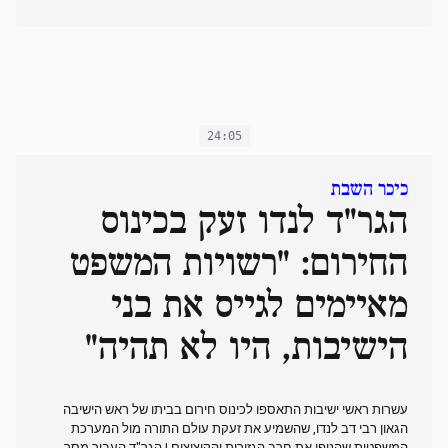
24:05
כיכר השבת
הגר"ד לנדו זעק בכינוס
החירום: "רשויות המשפט
מאיימים לגייס את בני
הישיבות, היו לא תהיה"
עשרות ראשי ישיבות התאספו לכינוס חירום בביתו של ראש הישיבה
הגאון רבי דב לנדו, שהשמיע את זעקת עולם התורה מול המערכת
המשפטית שהניפו את חרב הגזירות והקיצוצים | הגר"ד העביר מסר