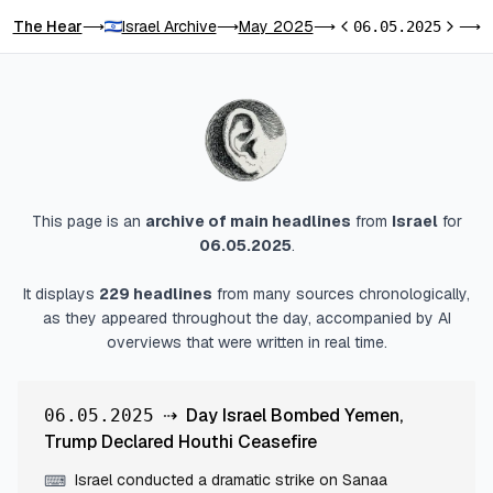
The Hear
Israel Archive
May 2025
D
⟶
⟶
⟶
06.05.2025
⟶
Previous day
Next da
This page is an
archive of main headlines
from
Israel
for
06.05.2025
.
It displays
229
headlines
from many sources chronologically,
as they appeared throughout the day, accompanied by AI
overviews that were written in real time.
⇢
Day Israel Bombed Yemen,
06.05.2025
Trump Declared Houthi Ceasefire
Israel conducted a dramatic strike on Sanaa
⌨