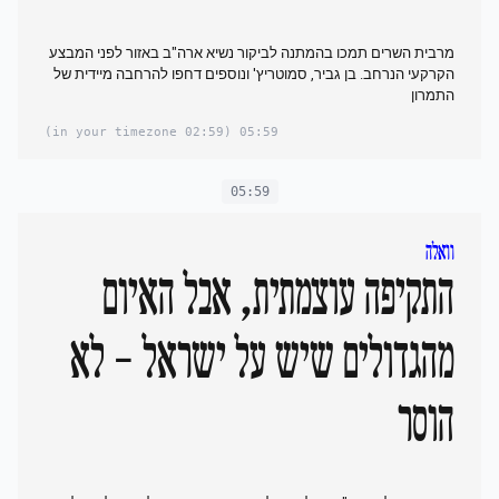
מרבית השרים תמכו בהמתנה לביקור נשיא ארה"ב באזור לפני המבצע
הקרקעי הנרחב. בן גביר, סמוטריץ' ונוספים דחפו להרחבה מיידית של
התמרון
(02:59 in your timezone)
05:59
05:59
וואלה
התקיפה עוצמתית, אבל האיום
מהגדולים שיש על ישראל - לא
הוסר