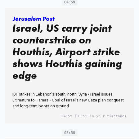
04:59
Jerusalem Post
Israel, US carry joint
counterstrike on
Houthis, Airport strike
shows Houthis gaining
edge
IDF strikes in Lebanon's south, north, Syria • Israel issues
ultimatum to Hamas • Goal of Israel’s new Gaza plan conquest
and long-term boots on ground
04:59
(01:59 in your timezone)
05:50