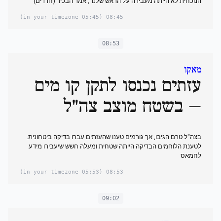
הנוכחית לא הייתה מעבירה על הראש שלנו", אמר הבכיר (חרדים)
(05:45 in your timezone)
08:45
08:53
מאקו
עזתים נכנסו לתקן קו מים
– בשטח מוצב צה"ל
בצה"ל טרם הגיבו, אך גורמים טענו שהעזתים עברו בדיקה ביטחונית.
לטענת הלוחמים הבדיקה הייתה שטחית ומעלה חשש שיעבירו מידע
לחמאס
(05:53 in your timezone)
08:53
09:02