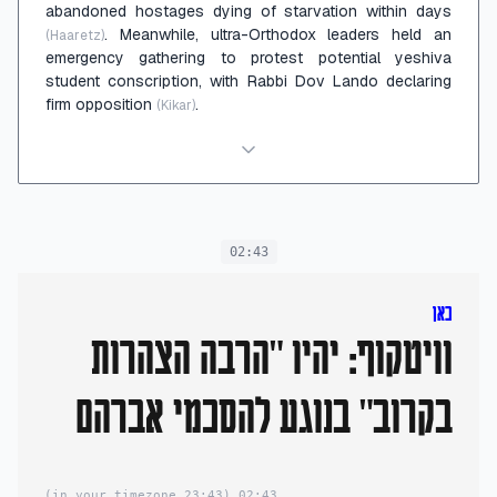
abandoned hostages dying of starvation within days
. Meanwhile, ultra-Orthodox leaders held an
(Haaretz)
emergency gathering to protest potential yeshiva
student conscription, with Rabbi Dov Lando declaring
firm opposition
.
(Kikar)
02:43
כאן
וויטקוף: יהיו "הרבה הצהרות
בקרוב" בנוגע להסכמי אברהם
(23:43 in your timezone)
02:43