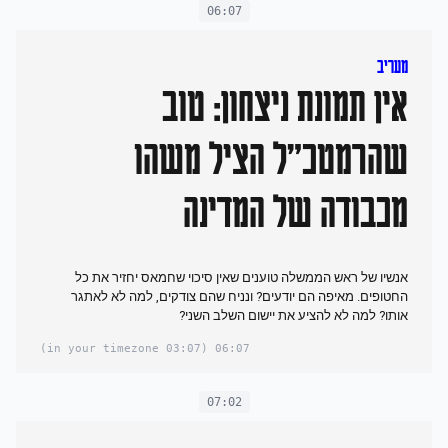
06:07
מעריב
אין תמונת ניצחון: טוב
שהרמטכ״ל הציל משהו
מכבודה של המדינה
אנשיו של ראש הממשלה טוענים שאין סיכוי שחמאס יחזיר את כל
החטופים. מאיפה הם יודעים? ונניח שהם צודקים, למה לא לאתגר
אותו? למה לא להציע את יישום השלב השני?
(03:07 in your timezone)
06:07
07:02