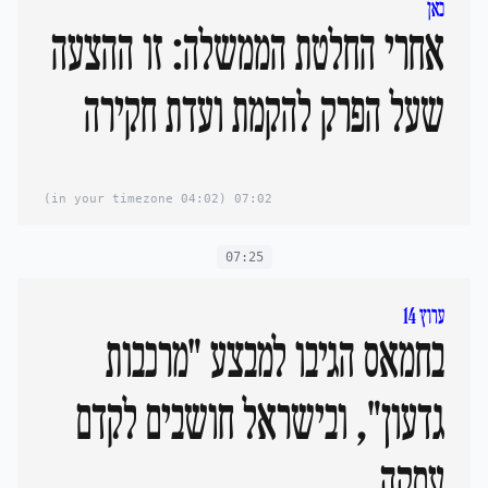
כאן
אחרי החלטת הממשלה: זו ההצעה
שעל הפרק להקמת ועדת חקירה
(04:02 in your timezone)
07:02
07:25
ערוץ 14
בחמאס הגיבו למבצע "מרכבות
גדעון", ובישראל חושבים לקדם
עסקה