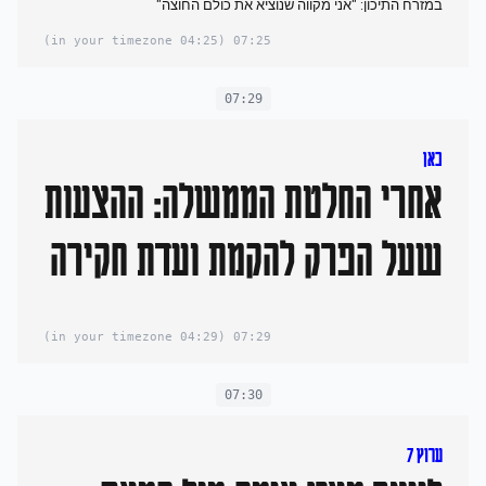
במזרח התיכון: "אני מקווה שנוציא את כולם החוצה"
(04:25 in your timezone)
07:25
07:29
כאן
אחרי החלטת הממשלה: ההצעות
שעל הפרק להקמת ועדת חקירה
(04:29 in your timezone)
07:29
07:30
ערוץ 7