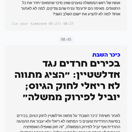
אנשיו של ראש הממשלה טוענים שאין סיכוי שחמאס יחזיר את כל
החטופים. מאיפה הם יודעים? ונניח שהם צודקים, למה לא לאתגר
אותו? למה לא להציע את יישום השלב השני?
(05:27 in your timezone)
08:27
08:45
כיכר השבת
בכירים חרדים נגד
אדלשטיין: "הציג מתווה
לא ריאלי לחוק הגיוס;
יוביל לפירוק ממשלה"
לאחר חשיפת 'כיכר השבת' על מתווה אדלשטיין לחוק הגיוס, בכירים
בסיעות החרדיות טוענים כי המתווה לא ריאלי ולא יעבור את ההנהגה
החרדית ואף יוביל לפירוק הממשלה, "זה חוק שאפילו האופוזיציה