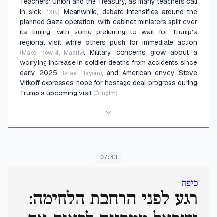
Teachers' Union and the Treasury, as many teachers call
in sick
. Meanwhile, debate intensifies around the
(13tv)
planned Gaza operation, with cabinet ministers split over
its timing, with some preferring to wait for Trump's
regional visit while others push for immediate action
. Military concerns grow about a
(Mako, now14, Maariv)
worrying increase in soldier deaths from accidents since
early 2025
, and American envoy Steve
(Israel Hayom)
Vitkoff expresses hope for hostage deal progress during
Trump's upcoming visit
.
(Srugim)
07:43
כיפה
רגע לפני הרחבת הלחימה: