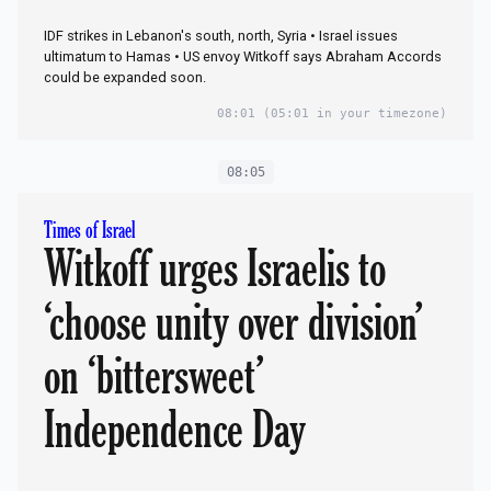
IDF strikes in Lebanon's south, north, Syria • Israel issues
ultimatum to Hamas • US envoy Witkoff says Abraham Accords
could be expanded soon.
08:01
(05:01 in your timezone)
08:05
Times of Israel
Witkoff urges Israelis to
‘choose unity over division’
on ‘bittersweet’
Independence Day