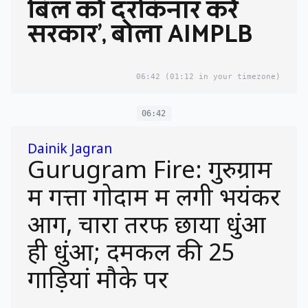
बिल को दरकिनार करे
सरकार’, बोला AIMPLB
06:42
(01:12 in your timezone)
06:42
Dainik Jagran
Gurugram Fire: गुरुग्राम
में गत्ता गोदाम में लगी भयंकर
आग, चारों तरफ छाया धुंआ
ही धुंआ; दमकल की 25
गाड़ियां मौके पर