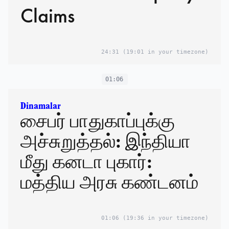
Claims
24:31
(19:01 in your timezone)
01:06
Dinamalar
சைபர் பாதுகாப்புக்கு
அச்சுறுத்தல்: இந்தியா
மீது கனடா புகார்:
மத்திய அரசு கண்டனம்
01:06
(19:36 in your timezone)