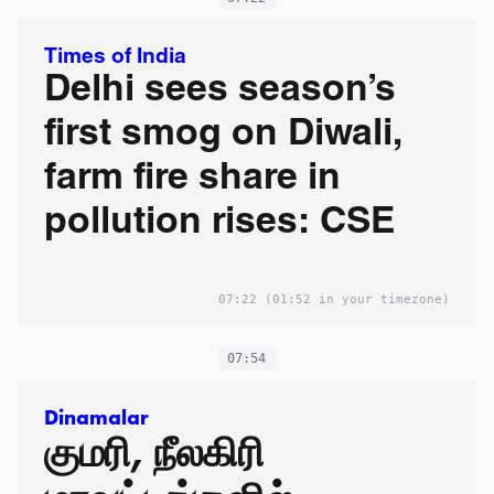
Times of India
Delhi sees season’s
first smog on Diwali,
farm fire share in
pollution rises: CSE
07:22
(01:52 in your timezone)
07:54
Dinamalar
குமரி, நீலகிரி