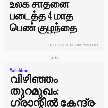
உலக சாதனை
படைத்த 4 மாத
பெண் குழந்தை
04:58
(23:28 in your timezone)
04:58
Mathrubhumi
വിഴിഞ്ഞം
തുറമുഖം:
ഗ്രാന്റിൽ കേന്ദ്ര-