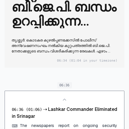
ബി.ജെ.പി. ബന്ധം
ഉറപ്പിക്കുന്ന
രേഖകൾ
തൃശ്ശൂർ: കൊടകര കുഴൽപ്പണക്കേസിൽ പോലീസ്
അന്വേഷണസംഘം നൽകിയ കുറ്റപത്രത്തിൽ ബി.ജെ.പി.
നേതാക്കളുടെ ബന്ധം വിശദീകരിക്കുന്ന രേഖകൾ. ഏഴാം ...
06:34
(01:04 in your timezone)
06:36
⇢
Lashkar Commander Eliminated
06:36
(01:06)
in Srinagar
The newspapers report on ongoing security
⌨