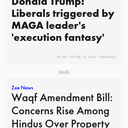
Donald Trump:
Liberals triggered by
MAGA leader's
'execution fantasy'
24:30
(19:00 in your timezone)
24:31
Zee News
Waqf Amendment Bill:
Concerns Rise Among
Hindus Over Property