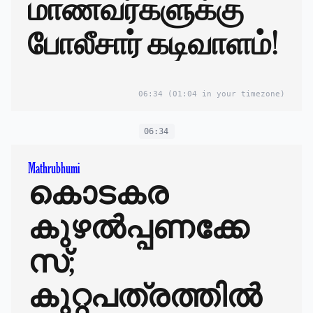
மாணவர்களுக்கு
போலீசார் கடிவாளம்!
06:34
(01:04 in your timezone)
06:34
Mathrubhumi
കൊടകര
കുഴൽപ്പണക്കേ
സ്;
കുറ്റപത്രത്തിൽ