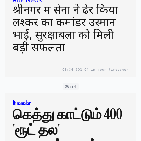
ABP News
श्रीनगर में सेना ने ढेर किया
लश्कर का कमांडर उस्मान
भाई, सुरक्षाबलों को मिली
बड़ी सफलता
06:34
(01:04 in your timezone)
06:34
Dinamalar
கெத்து காட்டும் 400
'ரூட் தல'