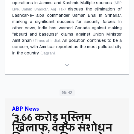
operations in Jammu and Kashmir. Multiple sources
(ABP
discuss the elimination of
Live, Dainik Bhaskar, Aaj Tak)
Lashkar-e-Taiba commander Usman Bhai in Srinagar,
marking a significant success for security forces. In
other news, India has warned Canada against making
"absurd and baseless" claims against Union Minister
Amit Shah
. Air pollution continues to be a
(Times of India)
concern, with Amritsar reported as the most polluted city
in the country
.
(Jagran)
06:42
ABP News
‘3.66 करोड़ मुस्लिम
खिलाफ, वक्फ संशोधन