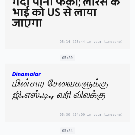
गंदा पानी फेंका; लॉरेंस के
भाई को US से लाया
जाएगा
05:14
(23:44 in your timezone)
05:30
Dinamalar
மின்சார சேவைகளுக்கு
ஜி.எஸ்.டி., வரி விலக்கு
05:30
(24:00 in your timezone)
05:54