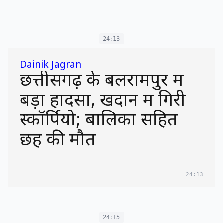
24:13
Dainik Jagran
छत्तीसगढ़ के बलरामपुर में
बड़ा हादसा, खदान में गिरी
स्कॉर्पियो; बालिका सहित
छह की मौत
24:13
24:15