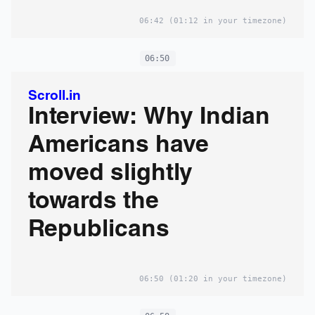
06:42
(01:12 in your timezone)
06:50
Scroll.in
Interview: Why Indian
Americans have
moved slightly
towards the
Republicans
06:50
(01:20 in your timezone)