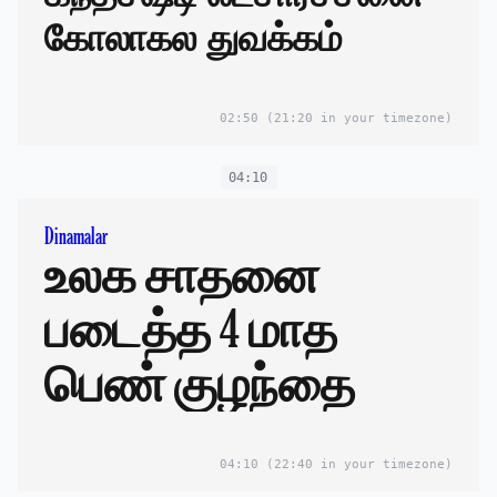
கோலாகல துவக்கம்
02:50
(21:20 in your timezone)
04:10
Dinamalar
உலக சாதனை
படைத்த 4 மாத
பெண் குழந்தை
04:10
(22:40 in your timezone)