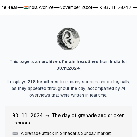
The Hear
India Archive
November 2024
⟶
⟶
⟶
03.11.2024
Previous day
Next
This page is an
archive of main headlines
from
India
for
03.11.2024
.
It displays
218
headlines
from many sources chronologically,
as they appeared throughout the day, accompanied by AI
overviews that were written in real time.
⇢
The day of grenade and cricket
03.11.2024
tremors
A grenade attack in Srinagar's Sunday market
⌨