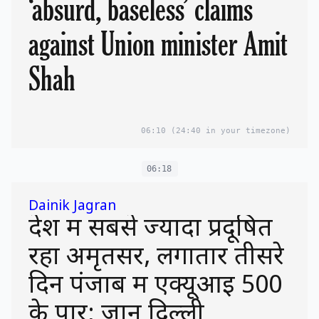
‘absurd, baseless’ claims
against Union minister Amit
Shah
06:10
(24:40 in your timezone)
06:18
Dainik Jagran
देश में सबसे ज्यादा प्रदूषित
रहा अमृतसर, लगातार तीसरे
दिन पंजाब में एक्यूआइ 500
के पार; जानें दिल्ली