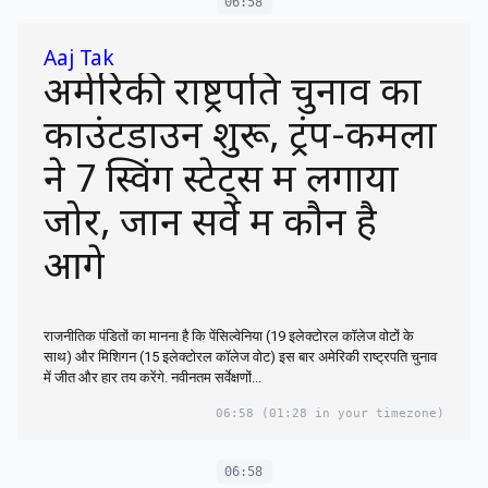
06:58
Aaj Tak
अमेरिकी राष्ट्रपति चुनाव का
काउंटडाउन शुरू, ट्रंप-कमला
ने 7 स्विंग स्टेट्स में लगाया
जोर, जानें सर्वे में कौन है
आगे
राजनीतिक पंडितों का मानना ​​है कि पेंसिल्वेनिया (19 इलेक्टोरल कॉलेज वोटों के
साथ) और मिशिगन (15 इलेक्टोरल कॉलेज वोट) इस बार अमेरिकी राष्ट्रपति चुनाव
में जीत और हार तय करेंगे. नवीनतम सर्वेक्षणों...
06:58
(01:28 in your timezone)
06:58