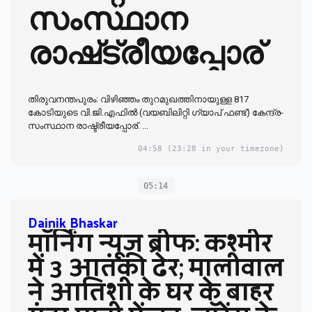
സംസ്ഥാന
രാഷ്‌ട്രീയപ്പോര്
തിരുവനന്തപുരം: വിഴിഞ്ഞം തുറമുഖത്തിനായുള്ള 817
കോടിയുടെ വി.ജി.എഫിൽ (വയബിലിറ്റി ഗ്യാപ് ഫണ്ട്) കേന്ദ്ര-
സംസ്ഥാന രാഷ്ട്രീയപ്പോര്. ...
04:58
(23:28 in your timezone)
05:14
Dainik Bhaskar
मॉर्निंग न्यूज ब्रीफ: कश्मीर
में 3 आतंकी ढेर; मालीवाल
ने आतिशी के घर के बाहर