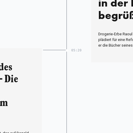
in der
begrü
Drogerie-Erbe Raoul 
plädiert für eine Re
er die Bücher seines 
05:20
des
– Die
im