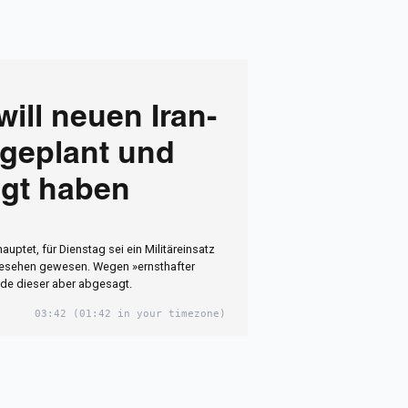
ill neuen Iran-
 geplant und
gt haben
auptet, für Dienstag sei ein Militäreinsatz
gesehen gewesen. Wegen »ernsthafter
de dieser aber abgesagt.
03:42
(01:42 in your timezone)