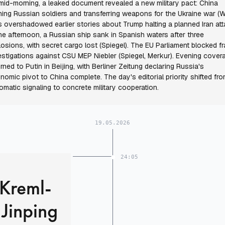
mid-morning, a leaked document revealed a new military pact: China
ining Russian soldiers and transferring weapons for the Ukraine war (We
s overshadowed earlier stories about Trump halting a planned Iran att
the afternoon, a Russian ship sank in Spanish waters after three
losions, with secret cargo lost (Spiegel). The EU Parliament blocked f
estigations against CSU MEP Niebler (Spiegel, Merkur). Evening cover
urned to Putin in Beijing, with Berliner Zeitung declaring Russia's
nomic pivot to China complete. The day's editorial priority shifted fr
lomatic signaling to concrete military cooperation.
19.05.2026
24:05
 Kreml-
 Jinping