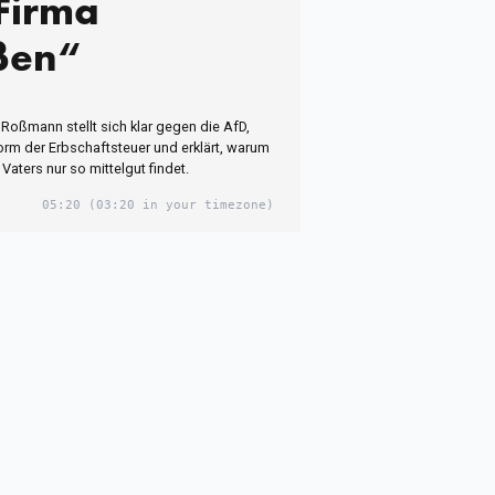
 Firma
ßen“
Roßmann stellt sich klar gegen die AfD,
form der Erbschaftsteuer und erklärt, warum
Vaters nur so mittelgut findet.
05:20
(03:20 in your timezone)