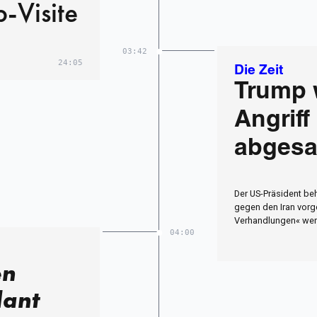
-Visite
03:42
24:05
Die Zeit
Trump w
Angriff
abgesa
Der US-Präsident beh
gegen den Iran vor
Verhandlungen« wer
04:00
en
lant