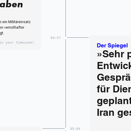
haben
 ein Militäreinsatz
n »ernsthafter
gt.
04:57
in your timezone)
Der Spiegel
»Sehr p
Entwic
Gesprä
für Die
geplant
Iran g
05:04