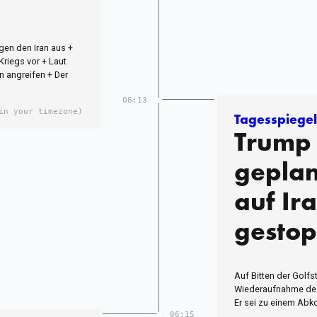
gen den Iran aus +
Kriegs vor + Laut
n angreifen + Der
06:13
in your timezone)
Tagesspiegel
Trump 
geplan
auf Ir
gestop
Auf Bitten der Golfs
Wiederaufnahme des
Er sei zu einem Abk
06:15