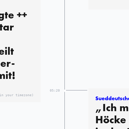
gte ++
tar
ilt
er-
mit!
05:20
in your timezone)
Sueddeutsch
„Ich m
Höcke 