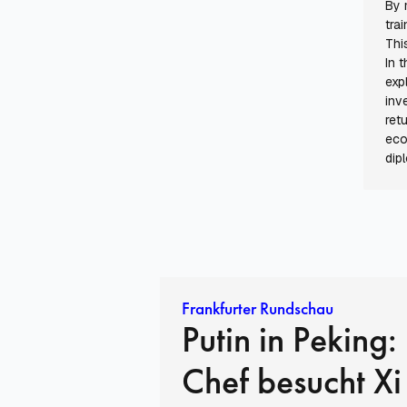
By 
tra
Thi
In 
exp
inv
ret
eco
dip
Frankfurter Rundschau
Putin in Peking:
Chef besucht Xi