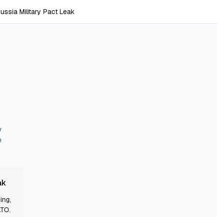
ssia Military Pact Leak
y
e
ak
ing,
ATO.