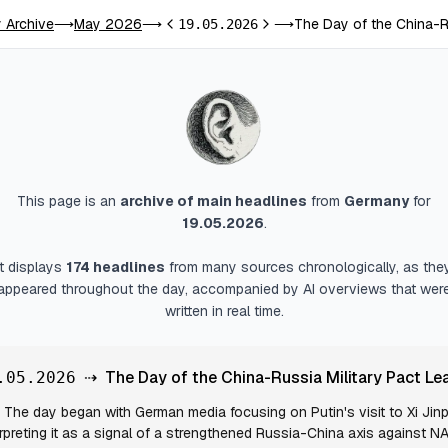
 Archive
May 2026
The Day of the China-Ru
⟶
⟶
19.05.2026
⟶
Previous day
Next day
This page is an
archive of main headlines
from
Germany
for
19.05.2026
.
It displays
174
headlines
from many sources chronologically, as the
appeared throughout the day, accompanied by AI overviews that wer
written in real time.
⇢
The Day of the China-Russia Military Pact Le
.05.2026
The day began with German media focusing on Putin's visit to Xi Jinp
erpreting it as a signal of a strengthened Russia-China axis against N