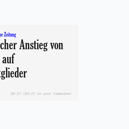
ne Zeitung
cher Anstieg von
 auf
tglieder
05:27
(03:27 in your timezone)