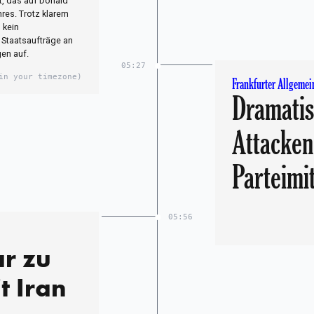
t, das auf Donald
hres. Trotz klarem
 kein
e Staatsaufträge an
en auf.
05:27
in your timezone)
Frankfurter Allgemei
Dramatis
Attacken
Parteimi
05:56
r zu
 Iran