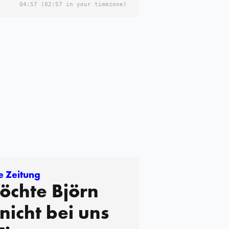
04:57
(02:57 in your timezone)
e Zeitung
öchte Björn
nicht bei uns