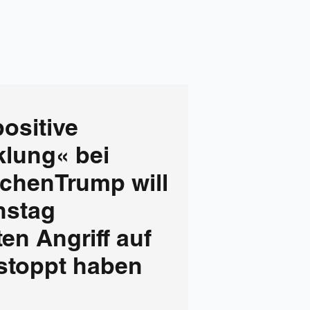
ositive
klung« bei
chenTrump will
nstag
en Angriff auf
estoppt haben