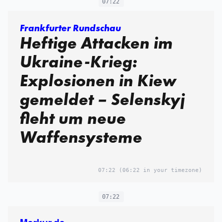
07:22
Frankfurter Rundschau
Heftige Attacken im
Ukraine-Krieg:
Explosionen in Kiew
gemeldet – Selenskyj
fleht um neue
Waffensysteme
07:22
(06:22 in your timezone)
07:22