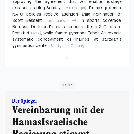
approving the agreement that will enable hostage
releases starting Sunday
. Trump's potential
(Zeit, Spiegel)
NATO policies receive attention amid nomination of
Scott Bessent
. In sports coverage,
(Tagesspiegel, FR)
Borussia Dortmund's crisis deepens after a 2-0 loss to
Frankfurt
, while former gymnast Tabea Alt reveals
(WAZ)
systematic concealment of injuries at Stuttgart's
gymnastics center
.
(Stuttgarter Zeitung)
02:42
Der Spiegel
Vereinbarung mit der
HamasIsraelische