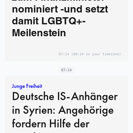
nominiert -und setzt
damit LGBTQ+-
Meilenstein
07:14
(06:14 in your timezone)
07:14
Junge Freiheit
Deutsche IS-Anhänger
in Syrien: Angehörige
fordern Hilfe der