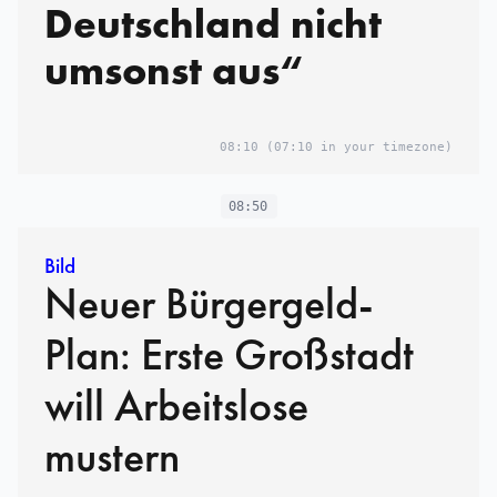
Deutschland nicht
umsonst aus“
08:10
(07:10 in your timezone)
08:50
Bild
Neuer Bürgergeld-
Plan: Erste Großstadt
will Arbeitslose
mustern