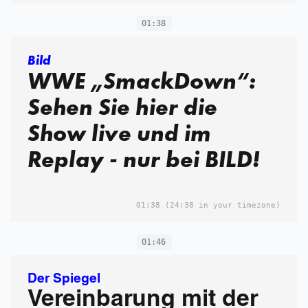
01:38
Bild
WWE „SmackDown“:
Sehen Sie hier die
Show live und im
Replay - nur bei BILD!
01:38
(24:38 in your timezone)
01:46
Der Spiegel
Vereinbarung mit der