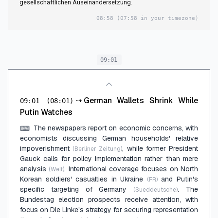
gesellschaftlichen Auseinandersetzung.
08:58
(07:58 in your timezone)
09:01
⇢
German Wallets Shrink While
09:01
(08:01)
Putin Watches
The newspapers report on economic concerns, with
⌨
economists discussing German households' relative
impoverishment
, while former President
(Berliner Zeitung)
Gauck calls for policy implementation rather than mere
analysis
. International coverage focuses on North
(Welt)
Korean soldiers' casualties in Ukraine
and Putin's
(FR)
specific targeting of Germany
. The
(Sueddeutsche)
Bundestag election prospects receive attention, with
focus on Die Linke's strategy for securing representation