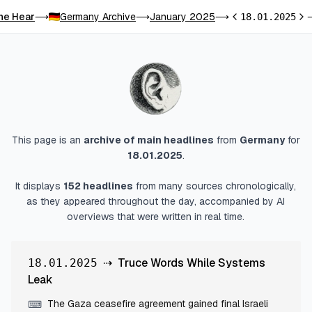
he Hear
Germany Archive
January 2025
⟶
⟶
⟶
18.01.2025
Previous day
Nex
This page is an
archive of main headlines
from
Germany
for
18.01.2025
.
It displays
152
headlines
from many sources chronologically,
as they appeared throughout the day, accompanied by AI
overviews that were written in real time.
⇢
Truce Words While Systems
18.01.2025
Leak
The Gaza ceasefire agreement gained final Israeli
⌨