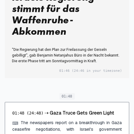
stimmt für das
Waffenruhe-
Abkommen
"Die Regierung hat den Plan zur Freilassung der Geiseln
gebilligt", gab Benjamin Netanjahus Büro in der Nacht bekannt.
Die erste Phase tritt am Sonntagvormittag in Kraft.
01:46
(24:46 in your timezone)
01:48
⇢
Gaza Truce Gets Green Light
01:48
(24:48)
The newspapers report on a breakthrough in Gaza
⌨
ceasefire negotiations, with Israel's government