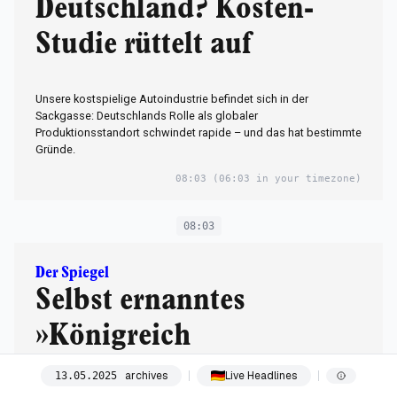
Deutschland? Kosten-
Studie rüttelt auf
Unsere kostspielige Autoindustrie befindet sich in der
Sackgasse: Deutschlands Rolle als globaler
Produktionsstandort schwindet rapide – und das hat bestimmte
Gründe.
08:03
(06:03 in your timezone)
08:03
Der Spiegel
Selbst ernanntes
»Königreich
Deutschland« wird
archives
Live Headlines
13
.
05
.
2025