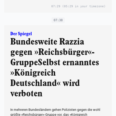
07:29
(05:29 in your timezone)
07:38
Der Spiegel
Bundesweite Razzia
gegen »Reichsbürger«-
GruppeSelbst ernanntes
»Königreich
Deutschland« wird
verboten
In mehreren Bundesländern gehen Polizisten gegen die wohl
größte »Reichsbürger«-Gruppe vor, das »Königreich