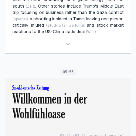
south
. Other stories include Trump's Middle East
(Zeit)
trip focusing on business rather than the Gaza conflict
, a shooting incident in Tamm leaving one person
(Spiegel)
critically injured
, and stock market
(Stuttgarter Zeitung)
reactions to the US-China trade deal
.
(Welt)
05:55
Sueddeutsche Zeitung
Willkommen in der
Wohlfühloase
05:55
(03:55 in your timezone)