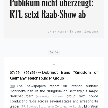
Publikum nicht überzeugt:
RTL setzt Raab-Show ab
07:57
(05:57 in your timezone)
07:59
⇢
Dobrindt Bans "Kingdom of
07:59
(05:59)
Germany" Reichsbürger Group
The newspapers report on Interior Minister
⌨
Dobrindt's ban of the "Kingdom of Germany," a major
"Reichsbürger"
group, with police
(sovereign citizen)
conducting raids across several states and arresting its
leader
. Migration
(FR, Spiegel, Stuttgarter Zeitung, merkur.de)