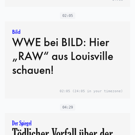
02:05
Bild
WWE bei BILD: Hier
„RAW“ aus Louisville
schauen!
02:05
(24:05 in your timezone)
04:29
Der Spiegel
Tödlicher Vorfall über der