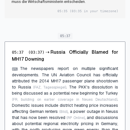
muss die Wirtschaftsministerin entscheiden.
05:35
(03:35 in your timezone)
05:37
⇢
Russia Officially Blamed for
05:37
(03:37)
MH17 Downing
The newspapers report on multiple significant
⌨
developments. The UN Aviation Council has officially
attributed the 2014 MH17 passenger plane shootdown
to Russia
. The PKK's dissolution is
(FAZ, Tagesspiegel)
being discussed as a potential new beginning for Turkey
.
(FR, building on earlier coverage in Neues Deutschland)
Domestic issues include district heating price increases
affecting German renters
, a power outage in Neuss
(Bild)
that has now been resolved
, and discussions
(RP Online)
about potential regional electricity pricing in Germany,
with the north producing more green energy than the