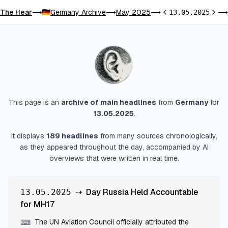
The Hear
Germany Archive
May 2025
⟶
⟶
⟶
13.05.2025
⟶
Previous day
Next 
This page is an
archive of main headlines
from
Germany
for
13.05.2025
.
It displays
189
headlines
from many sources chronologically,
as they appeared throughout the day, accompanied by AI
overviews that were written in real time.
⇢
Day Russia Held Accountable
13.05.2025
for MH17
The UN Aviation Council officially attributed the
⌨