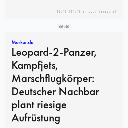
06:40
(04:40 in your timezone)
06:40
Merkur.de
Leopard-2-Panzer,
Kampfjets,
Marschflugkörper:
Deutscher Nachbar
plant riesige
Aufrüstung