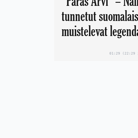
”Paras Arvi” – Näi
tunnetut suomalais
muistelevat legend
01:29
(22:29 