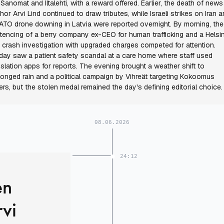
a-Sanomat and Iltalehti, with a reward offered. Earlier, the death of news
hor Arvi Lind continued to draw tributes, while Israeli strikes on Iran 
ATO drone downing in Latvia were reported overnight. By morning, the
tencing of a berry company ex-CEO for human trafficking and a Helsin
 crash investigation with upgraded charges competed for attention.
day saw a patient safety scandal at a care home where staff used
nslation apps for reports. The evening brought a weather shift to
longed rain and a political campaign by Vihreät targeting Kokoomus
ers, but the stolen medal remained the day's defining editorial choice.
08.06.2026
24:12
en
rvi