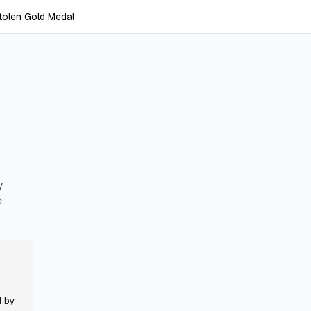
tolen Gold Medal
y
e
d by