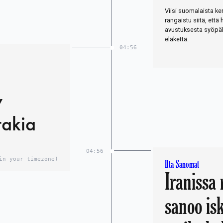
Viisi suomalaista ker
rangaistu siitä, että 
avustuksesta syöpä
eläkettä.
04:56
y
takia
04:56
in your timezone)
Ilta-Sanomat
Iranissa 
sanoo is