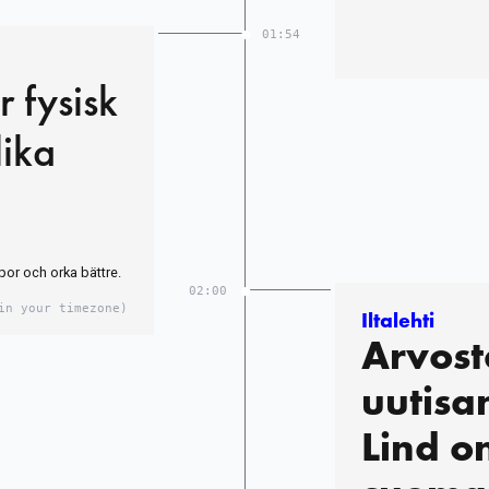
01:54
 fysisk
lika
por och orka bättre.
02:00
in your timezone)
Iltalehti
Arvost
uutisa
Lind o