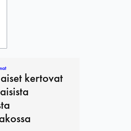
mat
iset kertovat
isista
sta
dakossa