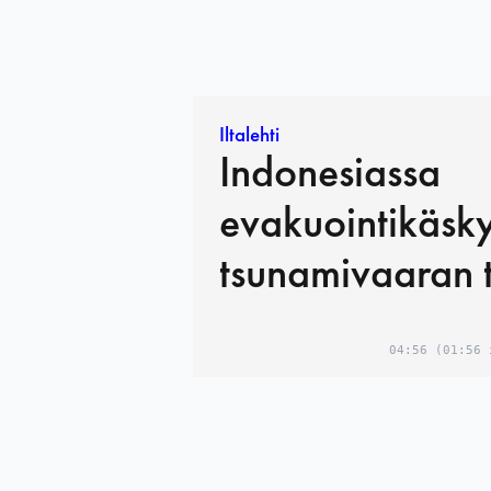
Iltalehti
Indonesiassa
evakuointi­käsk
tsunamivaaran 
04:56
(01:56 