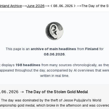
inland Archive
June 2026
The Day of the S
⟶
⟶
08.06.2026
⟶
Previous day
Next day
This page is an
archive of main headlines
from
Finland
for
08.06.2026
.
It displays
198
headlines
from many sources chronologically, as the
appeared throughout the day, accompanied by AI overviews that wer
written in real time.
⇢
The Day of the Stolen Gold Medal
.06.2026
The day was dominated by the theft of Jesse Puljujärvi's World
mpionship gold medal, which broke in the afternoon and was covere