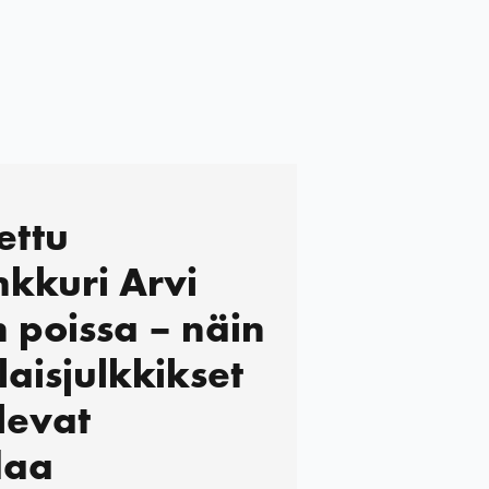
ettu
nkkuri Arvi
n poissa – näin
aisjulkkikset
levat
daa