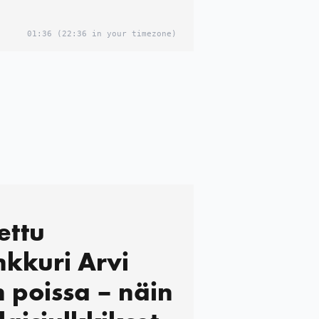
01:36
(22:36 in your timezone)
ettu
nkkuri Arvi
n poissa – näin