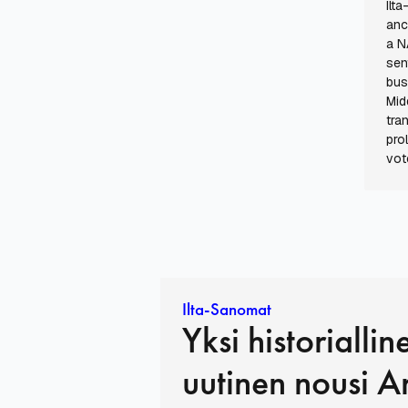
Ilt
anc
a N
sen
bus
Mid
tra
pro
vot
Ilta-Sanomat
Yksi historiallin
uutinen nousi A