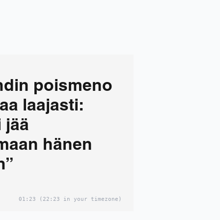
indin poismeno
aa laajasti:
 jää
maan hänen
n”
01:23
(22:23 in your timezone)