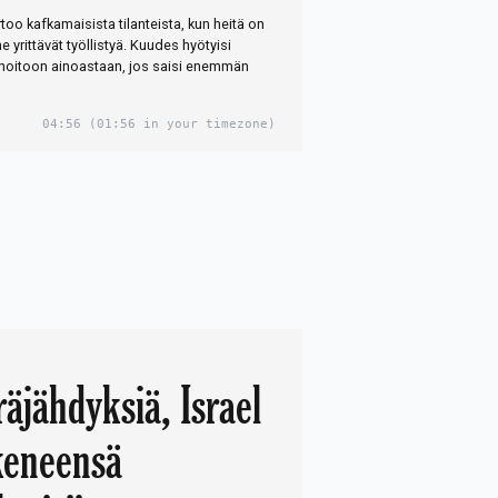
too kafkamaisista tilanteista, kun heitä on
he yrittävät työllistyä. Kuudes hyötyisi
hoitoon ainoastaan, jos saisi enemmän
04:56
(01:56 in your timezone)
räjähdyksiä, Israel
keneensä