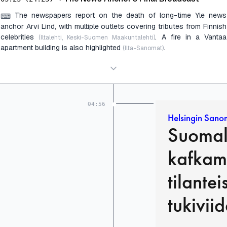
The newspapers report on the death of long-time Yle news
⌨
anchor Arvi Lind, with multiple outlets covering tributes from Finnish
celebrities
. A fire in a Vantaa
(Iltalehti, Keski-Suomen Maakuntalehti)
apartment building is also highlighted
.
(Ilta-Sanomat)
04:56
Helsingin Sano
Suomala
kafkama
tilantei
tukivii