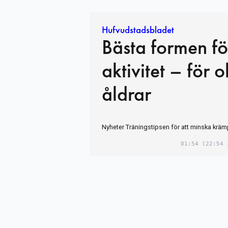
Hufvudstadsbladet
Bästa formen för
aktivitet – för o
åldrar
Nyheter Träningstipsen för att minska kräm
01:54
(22:54 