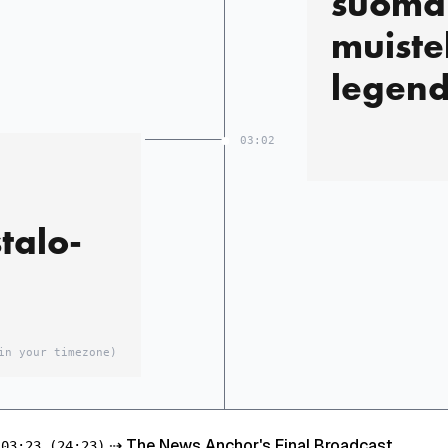
suomal
muiste
legen
03:02
u
talo­
in your timezone)
⇢
The News Anchor's Final Broadcast
03:23
(24:23)