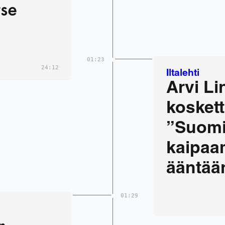
tse
01:23
24:12
Iltalehti
Arvi L
koskett
”Suomi
kaipaa
ääntää
01:29