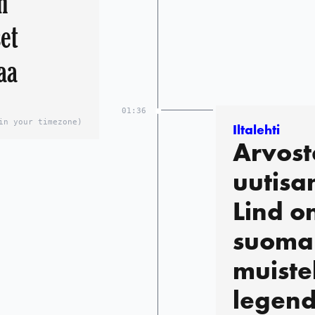
n
et
aa
01:36
in your timezone)
Iltalehti
Arvost
uutisa
Lind o
suomal
muiste
legen