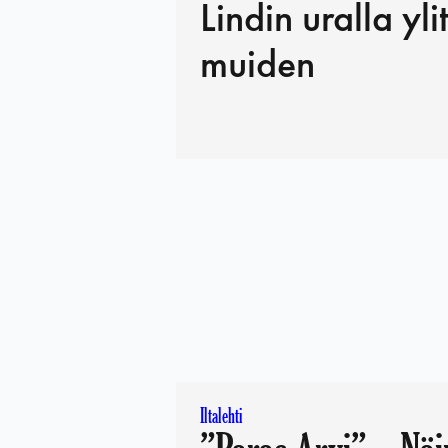
Lindin uralla yli
muiden
Iltalehti