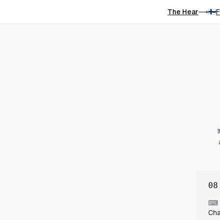
The Hear
F
⟶
08
⌨
Cha