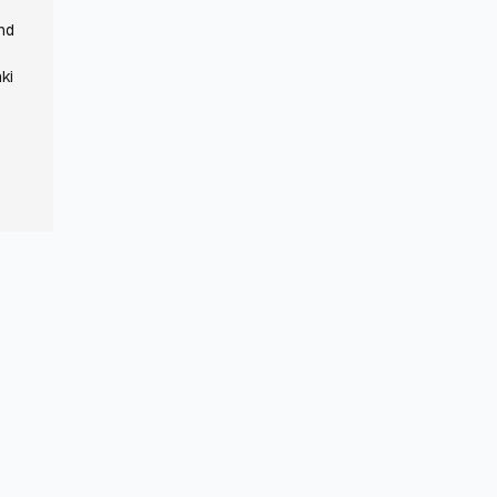
and
ki