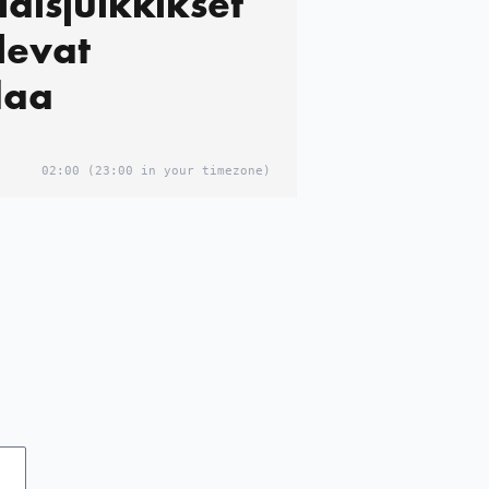
ais­julkkikset
levat
daa
02:00
(23:00 in your timezone)